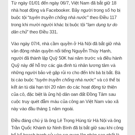
Từ ngày 01/01 đến ngày 06/7, Việt Nam đã bắt giữ 18
nhà hoạt động và Facebooker. Bảy người trong số họ bị
buộc tội “
tuyên truyền chống nhà nước
” theo Điều 117
trong khi mười người khác bị buộc tội “
lạm dụng tự do
dân chủ
” theo Điều 331.
Vào ngày 07/4, nhà cầm quyền ở Hà Nội đã bắt giữ nhà
vận động nhân quyền nổi tiếng Nguyễn Thúy Hạnh,
người đã thành lập Quỹ 50K hai năm trước và điều hành
Quỹ này để hỗ trợ các gia đình tù nhân lương tâm và
những người bảo vệ gặp rủi ro cho đến khi bà bị bắt. Bà
bị cáo buộc “
tuyên truyền chống nhà nước
” và có thể bị
kết án tù dài hạn tới 20 năm do các hoạt động từ thiện
của cô, đặc biệt là ủng hộ dân oan đất Đồng Tâm sau
cuộc truy quét đẫm máu của công an Việt Nam vào xã
này vào đầu tháng 1 năm ngoái.
Điều đáng chú ý là ông Lê Trọng Hùng từ Hà Nội và ông
Trần Quốc Khánh từ Ninh Bình đã bị bắt giữ sau khi công
bố kế hoạch tranh cử vào cơ quan lập pháp cao nhất là