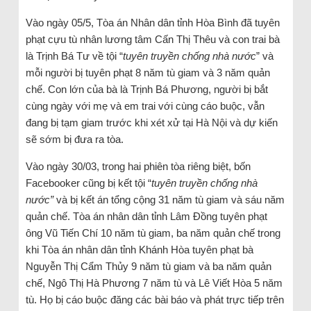
Vào ngày 05/5, Tòa án Nhân dân tỉnh Hòa Bình đã tuyên
phạt cựu tù nhân lương tâm Cấn Thị Thêu và con trai bà
là Trịnh Bá Tư về tội “
tuyên truyền chống nhà nước
” và
mỗi người bị tuyên phạt 8 năm tù giam và 3 năm quản
chế. Con lớn của bà là Trịnh Bá Phương, người bị bắt
cùng ngày với mẹ và em trai với cùng cáo buộc, vẫn
đang bị tạm giam trước khi xét xử tại Hà Nội và dự kiến ​​
sẽ sớm bị đưa ra tòa.
Vào ngày 30/03, trong hai phiên tòa riêng biệt, bốn
Facebooker cũng bị kết tội “
tuyên truyền chống nhà
nước”
và bị kết án tổng cộng 31 năm tù giam và sáu năm
quản chế. Tòa án nhân dân tỉnh Lâm Đồng tuyên phạt
ông Vũ Tiến Chí 10 năm tù giam, ba năm quản chế trong
khi Tòa án nhân dân tỉnh Khánh Hòa tuyên phạt bà
Nguyễn Thị Cẩm Thủy 9 năm tù giam và ba năm quản
chế, Ngô Thị Hà Phương 7 năm tù và Lê Viết Hòa 5 năm
tù. Họ bị cáo buộc đăng các bài báo và phát trực tiếp trên