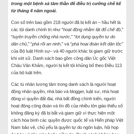
trong một bệnh xá tâm thần để điều trị cưỡng chế kể
từ tháng 4 năm ngoái.
Con số trên bao gồm 218 người đã bị kết án – hầu hết là
các tội danh chính trị như “
hoạt động nhằm lật đổ chế độ
,”
“
tuyên truyền chống nhà nước
,” “
lợi dụng quyền tự do
dân chủ
,” “
phá rối an ninh
,” và “
phá hoại đoàn kết dân tộc
”
của Bộ luật Hình sự– và 40 người khác bị giam giữ trước
khi xét xử. Danh sách bao gồm công dân Úc gốc Việt
Châu Văn Khảm, người bị kết tội khủng bố theo Điều 113
của bộ luật trên.
Các tù nhân lương tâm trong danh sách là người hoạt
động nhân quyền, nhà báo và blogger, luật sư, nhà hoạt
động vì quyền đất đai, nhà bất đồng chính kiến, người
hoạt động công đoàn ​​và tín đồ của nhiều tôn giáo thiểu số
không đăng ký đã bị bắt và giam giữ vì thực hiện một
cách hòa bình các quyền được quốc tế và Hiến pháp Việt
Nam bảo vệ, chủ yếu là quyền tự do ngôn luận, hội họp