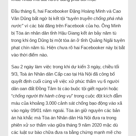
Đầu tháng 6, hai Facebooker Đặng Hoàng Minh và Cao
Văn Dũng bất ngờ bị kết tội “
tuyên truyền chống phá nhà
nước
” vì các bài đăng trên Facebook của họ. Ông Minh
bị Tòa án nhân dân tỉnh Hậu Giang kết án bảy năm tù
trong khi ông Dũng bị một tòa án ở tỉnh Quảng Ngãi tuyên
phạt chín năm tù. Hiện chưa rõ hai Facebooker này bị bắt
vào thời điểm nào.
Sau 2 ngày làm việc trong khi dự kiến ​​3 ngày, chiều tối
9/3, Toà án Nhân dân Cấp cao tại Hà Nội đã công bố
quyết định cuối cùng về việc xử phúc thẩm vụ 6 người
dân oan đất Đồng Tâm bị cáo buộc tội giết người hoặc
“
chống người thi hành công vụ
” trong cuộc đột kích đẫm
máu của khoảng 3.000 cảnh sát chống bạo động vào xã
vào ngày 09/01 năm ngoái. Tòa án giữ nguyên các bản
án hà khắc mà Tòa án Nhân dân Hà Nội đưa ra trong
phiên xử sơ thẩm vào giữa tháng 9 năm 2020 mặc dù
các luật sư bào chữa đưa ra bằng chứng mạnh mẽ cho