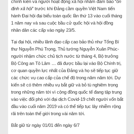
chính kiến và người hoạt động xã hội nhằm đảm bảo “
ổn
định xã hội
” trước khi Đảng cầm quyền Việt Nam tiến
hành Đại hội đại biểu toàn quốc lần thứ 13 vào cuối tháng
1 năm nay và sau cuộc bầu cử quốc hội và hội đồng
nhân dân các cấp vào ngày 23/5.
Tại đại hội, nhiều lãnh đạo cấp cao bảo thủ như Tổng Bí
thư Nguyễn Phú Trọng, Thủ tướng Nguyễn Xuân Phúc-
người nhậm chức chủ tịch nước từ tháng 4, Bộ trưởng
Bộ Công an Tô Lâm … đã được bầu lại vào Bộ Chính trị,
cơ quan quyền lực nhất của Đảng và họ sẽ tiếp tục giữ
các chức vụ cao cấp của chế độ trong năm năm tới. Dự
kiến ​​sẽ có thêm nhiều vụ bắt giữ và bỏ tù nghiêm trọng
trong những năm tới vì cộng đồng quốc tế đang tập trung
vào việc đối phó với đại dịch Covid-19 chết người vốn bắt
đầu vào cuối năm 2019 và có thể tiếp tục lây nhiễm rộng
rãi trên toàn thế giới trong vài năm tới.
Bắt giữ từ ngày 01/01 đến ngày 6/7