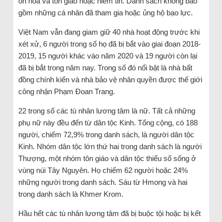
ôn hòa và tôn giáo hoặc niềm tin. Danh sách không bao
gồm những cá nhân đã tham gia hoặc ủng hộ bạo lực.
Việt Nam vẫn đang giam giữ 40 ​​nhà hoạt động trước khi
xét xử, 6 người trong số họ đã bị bắt vào giai đoạn 2018-
2019, 15 người khác vào năm 2020 và 19 người còn lại
đã bị bắt trong năm nay. Trong số đó nổi bật là nhà bất
đồng chính kiến ​​và nhà bảo vệ nhân quyền được thế giới
công nhận Phạm Đoan Trang.
22 trong số các tù nhân lương tâm là nữ. Tất cả những
phụ nữ này đều đến từ dân tộc Kinh. Tổng cộng, có 188
người, chiếm 72,9% trong danh sách, là người dân tộc
Kinh. Nhóm dân tộc lớn thứ hai trong danh sách là người
Thượng, một nhóm tôn giáo và dân tộc thiểu số sống ở
vùng núi Tây Nguyên. Họ chiếm 62 người hoặc 24%
những người trong danh sách. Sáu từ Hmong và hai
trong danh sách là Khmer Krom.
Hầu hết các tù nhân lương tâm đã bị buộc tội hoặc bị kết