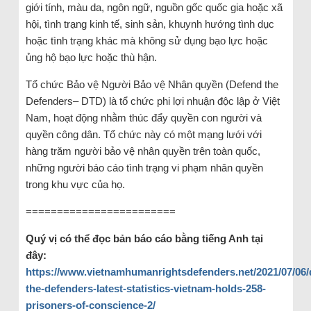
giới tính, màu da, ngôn ngữ, nguồn gốc quốc gia hoặc xã
hội, tình trạng kinh tế, sinh sản, khuynh hướng tình dục
hoặc tình trạng khác mà không sử dụng bạo lực hoặc
ủng hộ bạo lực hoặc thù hận.
Tổ chức Bảo vệ Người Bảo vệ Nhân quyền (Defend the
Defenders– DTD) là tổ chức phi lợi nhuận độc lập ở Việt
Nam, hoạt động nhằm thúc đẩy quyền con người và
quyền công dân. Tổ chức này có một mạng lưới với
hàng trăm người bảo vệ nhân quyền trên toàn quốc,
những người báo cáo tình trạng vi phạm nhân quyền
trong khu vực của họ.
========================
Quý vị có thể đọc bản báo cáo bằng tiếng Anh tại
đây:
https://www.vietnamhumanrightsdefenders.net/2021/07/06/
the-defenders-latest-statistics-vietnam-holds-258-
prisoners-of-conscience-2/