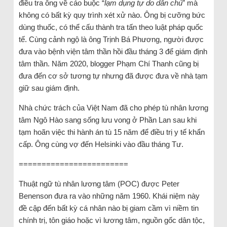
điều tra ông về cáo buộc “
lạm dụng tự do dân chủ
” mà
không có bất kỳ quy trình xét xử nào. Ông bị cưỡng bức
dùng thuốc, có thể cấu thành tra tấn theo luật pháp quốc
tế. Cùng cảnh ngộ là ông Trịnh Bá Phương, người được
đưa vào bệnh viện tâm thần hồi đầu tháng 3 để giám định
tâm thần. Năm 2020, blogger Phạm Chí Thanh cũng bị
đưa đến cơ sở tương tự nhưng đã được đưa về nhà tạm
giữ sau giám định.
Nhà chức trách của Việt Nam đã cho phép tù nhân lương
tâm Ngô Hào sang sống lưu vong ở Phần Lan sau khi
tạm hoãn việc thi hành án tù 15 năm để điều trị y tế khẩn
cấp. Ông cùng vợ đến Helsinki vào đầu tháng Tư.
========================
Thuật ngữ tù nhân lương tâm (POC) được Peter
Benenson đưa ra vào những năm 1960. Khái niệm này
đề cập đến bất kỳ cá nhân nào bị giam cầm vì niềm tin
chính trị, tôn giáo hoặc vì lương tâm, nguồn gốc dân tộc,