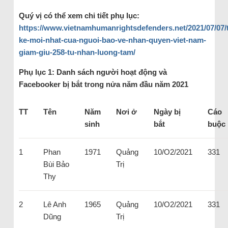
Quý vị có thể xem chi tiết phụ lục:
https://www.vietnamhumanrightsdefenders.net/2021/07/07/
ke-moi-nhat-cua-nguoi-bao-ve-nhan-quyen-viet-nam-
giam-giu-258-tu-nhan-luong-tam/
Phụ lục 1: Danh sách người hoạt động và
Facebooker bị bắt trong nửa năm đầu năm 2021
TT
Tên
Năm
Nơi ở
Ngày bị
Cáo
sinh
bắt
buộc
1
Phan
1971
Quảng
10/O2/2021
331
Bùi Bảo
Trị
Thy
2
Lê Anh
1965
Quảng
10/O2/2021
331
Dũng
Trị