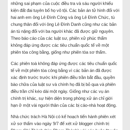
những sai phạm của cuộc điều tra và sáu người khiếu
kiện đất đai tuyên bố họ vô tội. Các bản án tử hình đối với
hai anh em ông Lê Đình Công và ông Lê Đình Chức, tù
chung thân đối với ông Lê Đình Danh cũng như các bản
án tù nặng đối với ba người khác đã được giữ nguyên.
Theo báo cáo của các luật sư, phiên xử phúc thẩm
không đáp ứng được các tiêu chuẩn quốc tế về một
phiên tòa công bằng, giống như phiên tòa sơ thẩm.
Các phiên toà không đáp ứng được các tiêu chuẩn quốc
tế về một phiên tòa công bằng vì các bản án đã được
xác định trước trước khi phiên điều trần bắt đầu, quyền
bào chữa của luật sư và chính họ đã bị bỏ qua và phiên
điều trần chỉ kéo dài một ngày. Giống như các vụ án
chính trị khác, sự hiện diện trong phòng xử án chỉ giới
hạn ở một vài người thân của các bị cáo-nhà hoạt động.
Nhà chức trách Hà Nội có kế hoạch tiến hành phiên xét
xử sơ thẩm vào ngày 9/7 để xét xử blogger chính trị