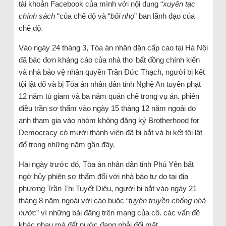
tài khoản Facebook của mình với nội dung “
xuyên tạc
chính sách
“của chế độ và “
bôi nhọ
” ban lãnh đạo của
chế độ.
Vào ngày 24 tháng 3, Tòa án nhân dân cấp cao tại Hà Nội
đã bác đơn kháng cáo của nhà thơ bất đồng chính kiến ​​
và nhà bảo vệ nhân quyền Trần Đức Thạch, người bị kết
tội lật đổ và bị Tòa án nhân dân tỉnh Nghệ An tuyên phạt
12 năm tù giam và ba năm quản chế trong vụ án. phiên
điều trần sơ thẩm vào ngày 15 tháng 12 năm ngoái do
anh tham gia vào nhóm không đăng ký Brotherhood for
Democracy có mười thành viên đã bị bắt và bị kết tội lật
đổ trong những năm gần đây.
Hai ngày trước đó, Tòa án nhân dân tỉnh Phú Yên bất
ngờ hủy phiên sơ thẩm đối với nhà báo tự do tại địa
phương Trần Thị Tuyết Diệu, người bị bắt vào ngày 21
tháng 8 năm ngoái với cáo buộc “
tuyên truyền chống nhà
nước
” vì những bài đăng trên mạng của cô. các vấn đề
khác nhau mà đất nước đang phải đối mặt.