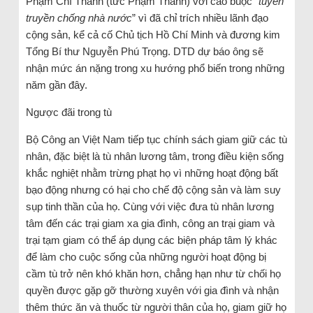
Phạm Chí Thành (tức Phạm Thành) với cáo buộc “
tuyên
truyền chống nhà nước
” vì đã chỉ trích nhiều lãnh đạo
cộng sản, kể cả cố Chủ tịch Hồ Chí Minh và đương kim
Tổng Bí thư Nguyễn Phú Trọng. DTD dự báo ông sẽ
nhận mức án nặng trong xu hướng phổ biến trong những
năm gần đây.
Ngược đãi trong tù
Bộ Công an Việt Nam tiếp tục chính sách giam giữ các tù
nhân, đặc biệt là tù nhân lương tâm, trong điều kiện sống
khắc nghiệt nhằm trừng phạt họ vì những hoạt động bất
bạo động nhưng có hại cho chế độ cộng sản và làm suy
sụp tinh thần của họ. Cùng với việc đưa tù nhân lương
tâm đến các trại giam xa gia đình, công an trại giam và
trại tạm giam có thể áp dụng các biện pháp tâm lý khác
để làm cho cuộc sống của những người hoạt động bị
cầm tù trở nên khó khăn hơn, chẳng hạn như từ chối họ
quyền được gặp gỡ thường xuyên với gia đình và nhận
thêm thức ăn và thuốc từ người thân của họ, giam giữ họ