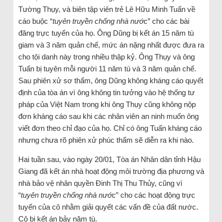
Tường Thụy, và biên tập viên trẻ Lê Hữu Minh Tuấn về
cáo buộc “
tuyên truyền chống nhà nước
” cho các bài
đăng trực tuyến của họ. Ông Dũng bị kết án 15 năm tù
giam và 3 năm quản chế, mức án nặng nhất được đưa ra
cho tội danh này trong nhiều thập kỷ. Ông Thụy và ông
Tuấn bị tuyên mỗi người 11 năm tù và 3 năm quản chế.
Sau phiên xử sơ thẩm, ông Dũng không kháng cáo quyết
định của tòa án vì ông không tin tưởng vào hệ thống tư
pháp của Việt Nam trong khi ông Thụy cũng không nộp
đơn kháng cáo sau khi các nhân viên an ninh muốn ông
viết đơn theo chỉ đạo của họ. Chỉ có ông Tuấn kháng cáo
nhưng chưa rõ phiên xử phúc thẩm sẽ diễn ra khi nào.
Hai tuần sau, vào ngày 20/01, Tòa án Nhân dân tỉnh Hậu
Giang đã kết án nhà hoạt động môi trường địa phương và
nhà bảo vệ nhân quyền Đinh Thị Thu Thủy, cũng vì
“
tuyên truyền chống nhà nước
” cho các hoạt động trực
tuyến của cô nhằm giải quyết các vấn đề của đất nước.
Cô bị kết án bảy năm tù.