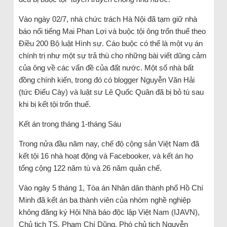
Vào ngày 02/7, nhà chức trách Hà Nội đã tạm giữ nhà
báo nổi tiếng Mai Phan Lợi và buộc tội ông trốn thuế theo
Điều 200 Bộ luật Hình sự. Cáo buộc có thể là một vụ án
chính trị như một sự trả thù cho những bài viết dũng cảm
của ông về các vấn đề của đất nước. Một số nhà bất
đồng chính kiến, trong đó có blogger Nguyễn Văn Hải
(tức Điếu Cày) và luật sư Lê Quốc Quân đã bị bỏ tù sau
khi bị kết tội trốn thuế.
Kết án trong tháng 1-tháng Sáu
Trong nửa đầu năm nay, chế độ cộng sản Việt Nam đã
kết tội 16 nhà hoạt động và Facebooker, và kết án họ
tổng cộng 122 năm tù và 26 năm quản chế.
Vào ngày 5 tháng 1, Tòa án Nhân dân thành phố Hồ Chí
Minh đã kết án ba thành viên của nhóm nghề nghiệp
không đăng ký Hội Nhà báo độc lập Việt Nam (IJAVN),
Chủ tịch TS. Phạm Chí Dũng, Phó chủ tịch Nguyễn