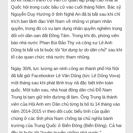
Quốc hội trong cuộc bầu cử vào cuối tháng Năm. Bác sỹ
Nguyễn Duy Hướng ở tỉnh Nghệ An đã bị bắt sau khi chỉ
trích ban lãnh đạo Việt Nam về những vi phạm nhân
quyền, trong đó có vụ lạm dụng nhân quyền nghiêm trọng
đối với dân oan đất Đồng Tâm. Trong khi đó, phóng viên
báo nhà nước Phan Bùi Bảo Thy và cộng sự Lê Anh
Dũng bị bắt và bị buộc tội “
lợi dụng tự do dân chủ
” sau khi
tố cáo quan chức nhà nước tham nhũng.
Ngày 30/6, lực lượng an ninh công an thành phố Hà Nội
đã bắt giữ Facebooker Lê Văn Dũng (tức Lê Dũng Vova)
một tháng sau khi phát lệnh truy nã đặc biệt trên toàn
quốc. Một tuần sau, nhà hoạt động dân chủ Đỗ Nam
Trung bị tạm giữ trên đường đi làm. Ông Trung là thành
viên của Hội Anh em Dân chủ từng bị bỏ tù 14 tháng vào
năm 2014-2015 vì theo dõi cuộc biểu tình của quần
chúng ở các tỉnh phía Nam chống lại chủ nghĩa bành
trướng của Trung Quốc ở Biển Đông (Biển Đông). Cả hai
đều bị buộc tội “
tuyên truyền chống nhà nước
.”