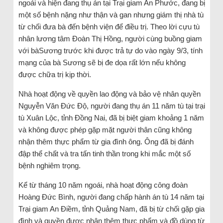
ngoái và hiện đang thụ án tại Trại giam An Phước, đang bị
một số bệnh nặng như thận và gan nhưng giám thị nhà tù
từ chối đưa bà đến bệnh viện để điều trị. Theo lời cựu tù
nhân lương tâm Đoàn Thị Hồng, người cùng buồng giam
với bàSương trước khi được trả tự do vào ngày 9/3, tính
mạng của bà Sương sẽ bị đe dọa rất lớn nếu không
được chữa trị kịp thời.
Nhà hoạt động về quyền lao động và bảo vệ nhân quyền
Nguyễn Văn Đức Độ, người đang thụ án 11 năm tù tại trại
tù Xuân Lộc, tỉnh Đồng Nai, đã bị biệt giam khoảng 1 năm
và không được phép gặp mặt người thân cũng không
nhận thêm thực phẩm từ gia đình ông. Ông đã bị đánh
đập thể chất và tra tấn tinh thần trong khi mắc một số
bệnh nghiêm trọng.
Kể từ tháng 10 năm ngoái, nhà hoạt động công đoàn
Hoàng Đức Bình, người đang chấp hành án tù 14 năm tại
Trại giam An Điềm, tỉnh Quảng Nam, đã bị từ chối gặp gia
đình và quyền được nhận thêm thực phẩm và đồ dùng từ