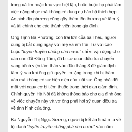
trong xà lim hoặc khu vực biệt lập, hoặc buộc họ phải làm
việc nặng nhọc mà không có dụng cụ bảo hộ thích hợp.
An ninh địa phương cũng gây thêm tổn thương về tâm lý
và tài chính cho các thành viên trong gia đình.
Ông Trịnh Bá Phương, con trai lớn của bà Thêu, người
cũng bị bắt cùng ngày với mẹ và em trai Tư với cáo
buộc “
tuyên truyền chống nhà nước
” chỉ vì vận động cho
dân oan đất Đồng Tâm, đã bị cơ quan điều tra chuyển
sang bệnh viện tâm thần vào đầu tháng 3 để giám định
tâm lý sau khi ông giữ quyền im lặng trong khi bị thẩm
vấn mà không có sự hiện diện của luật sư. Ông phải đối
mặt với nguy cơ bị tiêm thuốc trong thời gian giám định.
Chính quyền Hà Nội đã không thông báo cho gia đình ông
về việc chuyển này và vợ ông phải hỏi sỹ quan điều tra
về tình hình của ông.
Bà Nguyễn Thị Ngọc Sương, người bị kết án 5 năm tù về
tội danh “
tuyên truyền chống phá nhà nước
” vào năm