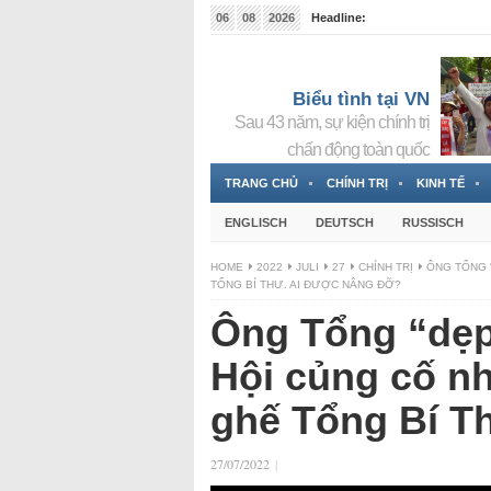
06
08
2026
Headline:
Tin bà Nguyễn Thị Thanh Nhàn đang ẩn náu tại Đức
Biểu tình tại VN
Sau 43 năm, sự kiện chính trị
chấn động toàn quốc
TRANG CHỦ
CHÍNH TRỊ
KINH TẾ
ENGLISCH
DEUTSCH
RUSSISCH
HOME
2022
JULI
27
CHÍNH TRỊ
ÔNG TỔNG 
TỔNG BÍ THƯ. AI ĐƯỢC NÂNG ĐỠ?
Ông Tổng “dẹp
Hội củng cố n
ghế Tổng Bí T
27/07/2022
|