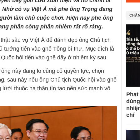
uyến bay giải cứu xuất hiện và nó chính là
i. Nhờ có vụ Việt Á mà phe ông Trọng đang
CHÂM
gười làm chủ cuộc chơi. Hiện nay phe ông
ang phân công phân nhiệm rất rõ ràng.
thật sâu vụ Việt Á để đánh dẹp ông Chủ tịch
 tướng tiến vào ghế Tổng bí thư. Mục đích là
Quốc hội tiến vào ghế đấy ở nhiệm kỳ sau.
 ông này đang lo củng cố quyền lực, chọn
ọng, sau này nếu ông Chủ tịch Quốc hội vào ghế
 lưới thuộc hạ thân tín tạo nên sức mạnh vô
Phạt
dùng
nhiệ
chí