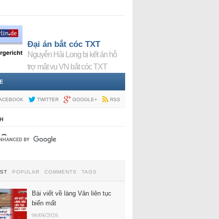
Đại án bắt cóc TXT
Nguyễn Hải Long bị kết án hỗ
trợ mật vụ VN bắt cóc TXT
E
ACEBOOK
TWITTER
GOOGLE+
RSS
H
EST
POPULAR
COMMENTS
TAGS
Bài viết về làng Vân liên tục
biến mất
06/08/2026