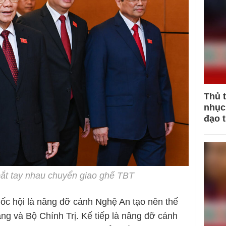
Thủ 
nhục 
đạo 
 bắt tay nhau chuyển giao ghế TBT
ốc hội là nâng đỡ cánh Nghệ An tạo nên thế
g và Bộ Chính Trị. Kế tiếp là nâng đỡ cánh