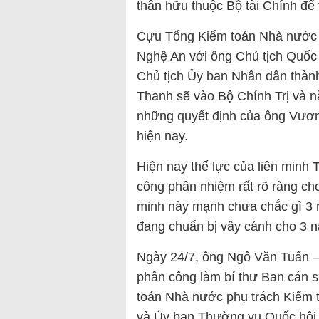
thân hữu thuộc Bộ tài Chính để 
Cựu Tổng Kiểm toán Nhà nước 
Nghệ An với ông Chủ tịch Quốc
Chủ tịch Ủy ban Nhân dân thành
Thanh sẽ vào Bộ Chính Trị và n
những quyết định của ông Vươn
hiện nay.
Hiện nay thế lực của liên minh
công phân nhiệm rất rõ ràng cho
minh này mạnh chưa chắc gì 3 n
đang chuẩn bị vây cánh cho 3 n
Ngày 24/7, ông Ngô Văn Tuấn –
phân công làm bí thư Ban cán 
toán Nhà nước phụ trách Kiểm t
và Ủy ban Thường vụ Quốc hội v