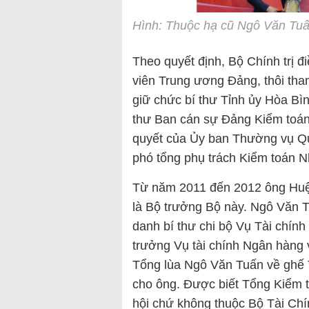
Hình: Thuộc hạ cũ Ngô Văn Tuấ
Theo quyết định, Bộ Chính trị 
viên Trung ương Đảng, thôi tha
giữ chức bí thư Tỉnh ủy Hòa Bì
thư Ban cán sự Đảng Kiểm toán
quyết của Ủy ban Thường vụ Q
phó tổng phụ trách Kiểm toán N
Từ năm 2011 đến 2012 ông Huệ 
là Bộ trưởng Bộ này. Ngô Văn T
danh bí thư chi bộ Vụ Tài chín
trưởng Vụ tài chính Ngân hàng 
Tổng lùa Ngô Văn Tuấn về ghế 
cho ông. Được biết Tổng Kiểm 
hội chứ không thuộc Bộ Tài Chí