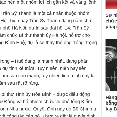
tạo nên một nhóm lợi ích gắn kết và vâng lệnh.
Trần Sỹ Thanh là một cá nhân thuộc nhóm
Sự n
 Hội, hiện nay Trần Sỹ Thanh đang nắm chứ
chức
pháp
 phố Hà Nội, dự là sau đại hội 14, Trần Sỹ
ắm chức Bí thư thành ủy Hà nội, hỗ trợ cho
g Đình Huệ, dự là sẽ thay thế ông Tổng Trọng
 Trọng – Huệ đang là mạnh nhất, đang phân
 dự tính kế thừa. Tuy nhiên, hiện nay liên
ăm sau còn mạnh, tuy nhiên liên minh này lại
ăm sau rất rõ ràng.
 bí thư Tỉnh ủy Hòa Bình – được điều động
Hàng
sự Đảng và bổ nhiệm chức vụ phó tổng Kiểm
bỗng
oán Nhà nước. Quyết định này do Bộ Chính trị
tay 
ề công tác cán bộ. Thực ra đấy là quyết định