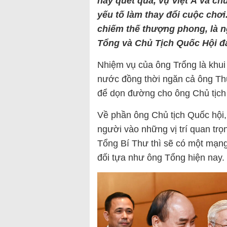
này quét qua, vụ Việt Á và ch
yếu tố làm thay đổi cuộc chơ
chiếm thế thượng phong, là n
Tổng và Chủ Tịch Quốc Hội đ
Nhiệm vụ của ông Trổng là khui 
nước đồng thời ngăn cả ông Thủ
để dọn đường cho ông Chủ tịch 
Về phần ông Chủ tịch Quốc hội,
người vào những vị trí quan tr
Tổng Bí Thư thì sẽ có một mạng
đối tựa như ông Tổng hiện nay.