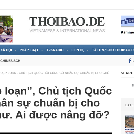
 đã được chính thức xác nhận
3 Jahren ago
XÃ HỘI
PHÁP LUẬT
TV&RADIO
LIÊN HỆ
TÀI TRỢ CHO THOIBAO.D
CHINESISCH
F
“DẸP LOẠN”, CHỦ TỊCH QUỐC HỘI CỦNG CỐ NHÂN SỰ CHUẨN BỊ CHO GHẾ
SEARC
 loạn”, Chủ tịch Quốc
hân sự chuẩn bị cho
LAT
hư. Ai được nâng đỡ?