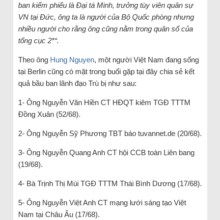
ban kiểm phiếu là Đại tá Minh, trưởng tùy viên quân sự
VN tại Đức, ông ta là người của Bộ Quốc phòng nhưng
nhiều người cho rằng ông cũng nằm trong quân số của
tổng cục 2*“.
Theo ông
Hung Nguyen
, một người Việt Nam đang sống
tại Berlin cũng có mặt trong buổi gặp tại đây chia sẻ kết
quả bầu ban lãnh đạo Trù bị như sau:
1- Ông Nguyễn Văn Hiền CT HĐQT kiêm TGĐ TTTM
Đồng Xuân (52/68).
2- Ông Nguyễn Sỹ Phương TBT báo tuvannet.de (20/68).
3- Ông Nguyễn Quang Anh CT hội CCB toàn Liên bang
(19/68).
4- Bà Trịnh Thị Mùi TGĐ TTTM Thái Bình Dương (17/68).
5- Ông Nguyễn Việt Anh CT mạng lưới sáng tạo Việt
Nam tại Châu Âu (17/68).