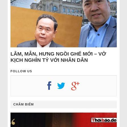
LÂM, MẪN, HƯNG NGỒI GHẾ MỚI – VỞ
KỊCH NGHÌN TỶ VỚI NHÂN DÂN
FOLLOW US
CHÂM BIẾM