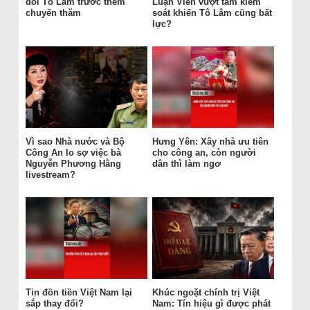
đối Tô Lâm trước thềm
Luận Viên vượt tầm kiểm
chuyến thăm
soát khiến Tô Lâm cũng bất
lực?
Vì sao Nhà nước và Bộ
Hưng Yên: Xây nhà ưu tiên
Công An lo sợ việc bà
cho công an, còn người
Nguyễn Phương Hằng
dân thì làm ngơ
livestream?
Tin đồn tiền Việt Nam lại
Khúc ngoặt chính trị Việt
sắp thay đổi?
Nam: Tín hiệu gì được phát