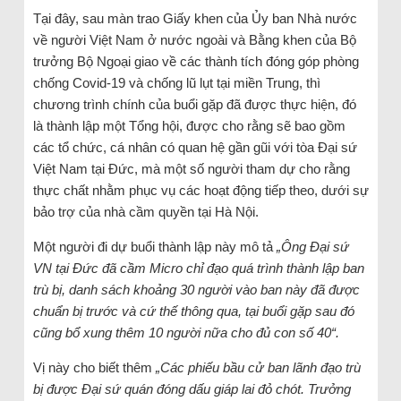
Tại đây, sau màn trao Giấy khen của Ủy ban Nhà nước
về người Việt Nam ở nước ngoài và Bằng khen của Bộ
trưởng Bộ Ngoại giao về các thành tích đóng góp phòng
chống Covid-19 và chống lũ lụt tại miền Trung, thì
chương trình chính của buổi gặp đã được thực hiện, đó
là thành lập một Tổng hội, được cho rằng sẽ bao gồm
các tổ chức, cá nhân có quan hệ gần gũi với tòa Đại sứ
Việt Nam tại Đức, mà một số người tham dự cho rằng
thực chất nhằm phục vụ các hoạt động tiếp theo, dưới sự
bảo trợ của nhà cầm quyền tại Hà Nội.
Một người đi dự buổi thành lập này mô tả
„Ông Đại sứ
VN tại Đức đã cầm Micro chỉ đạo quá trình thành lập ban
trù bị, danh sách khoảng 30 người vào ban này đã được
chuẩn bị trước và cứ thế thông qua, tại buổi gặp sau đó
cũng bổ xung thêm 10 người nữa cho đủ con số 40“.
Vị này cho biết thêm
„Các phiếu bầu cử ban lãnh đạo trù
bị được Đại sứ quán đóng dấu giáp lai đỏ chót. Trưởng