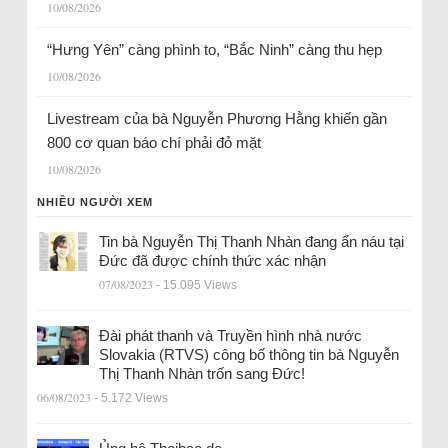
10/08/2026
“Hưng Yên” càng phình to, “Bắc Ninh” càng thu hẹp
10/08/2026
Livestream của bà Nguyễn Phương Hằng khiến gần
800 cơ quan báo chí phải đỏ mặt
10/08/2026
NHIỀU NGƯỜI XEM
Tin bà Nguyễn Thị Thanh Nhàn đang ẩn náu tại
Đức đã được chính thức xác nhận
07/08/2023
- 15.095 Views
Đài phát thanh và Truyền hình nhà nước
Slovakia (RTVS) công bố thông tin bà Nguyễn
Thị Thanh Nhàn trốn sang Đức!
06/08/2023
- 5.172 Views