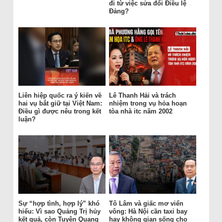
đi từ việc sửa đổi Điều lệ
Đảng?
Liên hiệp quốc ra ý kiến về
Lê Thanh Hải và trách
hai vụ bắt giữ tại Việt Nam:
nhiệm trong vụ hỏa hoạn
Điều gì được nêu trong kết
tòa nhà itc năm 2002
luận?
Sự “hợp tình, hợp lý” khó
Tô Lâm và giấc mơ viển
hiểu: Vì sao Quảng Trị hủy
vông: Hà Nội cần taxi bay
kết quả, còn Tuyên Quang
hay không gian sống cho