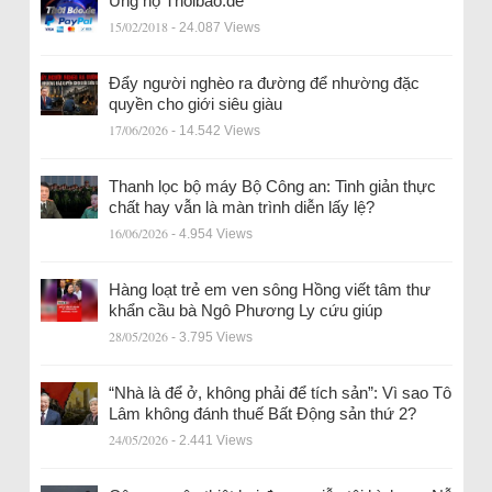
Ủng hộ Thoibao.de
15/02/2018
- 24.087 Views
Đẩy người nghèo ra đường để nhường đặc
quyền cho giới siêu giàu
17/06/2026
- 14.542 Views
Thanh lọc bộ máy Bộ Công an: Tinh giản thực
chất hay vẫn là màn trình diễn lấy lệ?
16/06/2026
- 4.954 Views
Hàng loạt trẻ em ven sông Hồng viết tâm thư
khẩn cầu bà Ngô Phương Ly cứu giúp
28/05/2026
- 3.795 Views
“Nhà là để ở, không phải để tích sản”: Vì sao Tô
Lâm không đánh thuế Bất Động sản thứ 2?
24/05/2026
- 2.441 Views