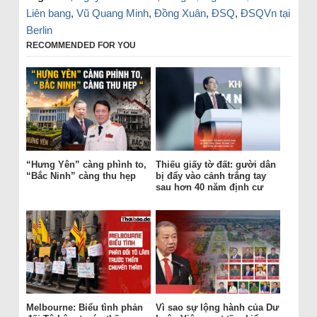
Liên bang
,
Vũ Quang Minh
,
Đồng Xuân
,
ĐSQ
,
ĐSQVn tại
Berlin
RECOMMENDED FOR YOU
“Hưng Yên” càng phình to,
Thiếu giấy tờ đất: gười dân
“Bắc Ninh” càng thu hẹp
bị đẩy vào cảnh trắng tay
sau hơn 40 năm định cư
Melbourne: Biểu tình phản
Vì sao sự lộng hành của Dư