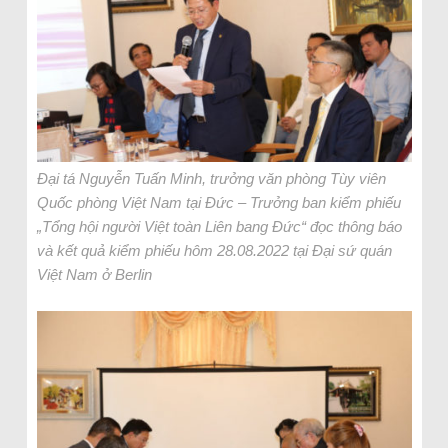
Đại tá Nguyễn Tuấn Minh, trưởng văn phòng Tùy viên
Quốc phòng Việt Nam tại Đức – Trưởng ban kiểm phiếu
„Tổng hội người Việt toàn Liên bang Đức“ đọc thông báo
và kết quả kiểm phiếu hôm 28.08.2022 tại Đại sứ quán
Việt Nam ở Berlin