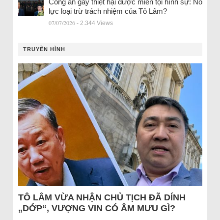
Công an gây thiệt hại được miễn tội hình sự: Nỗ
lực loại trừ trách nhiệm của Tô Lâm?
07/07/2026
- 2.344 Views
TRUYỀN HÌNH
TÔ LÂM VỪA NHẬN CHỦ TỊCH ĐÃ DÍNH
„DỚP“, VƯỢNG VIN CÓ ÂM MƯU GÌ?