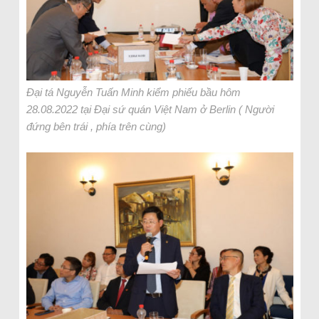
Đại tá Nguyễn Tuấn Minh kiểm phiếu bầu hôm
28.08.2022 tại Đại sứ quán Việt Nam ở Berlin ( Người
đứng bên trái , phía trên cùng)