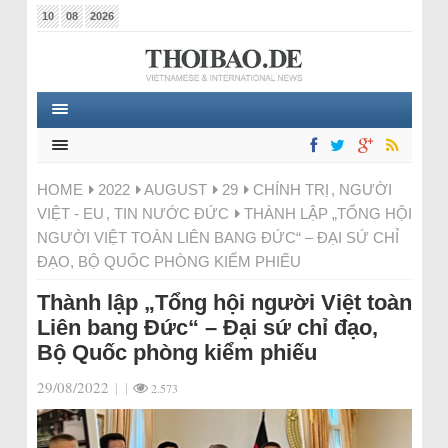
10
08
2026
HOME
2022
AUGUST
29
CHÍNH TRỊ
,
NGƯỜI
VIỆT - EU
,
TIN NƯỚC ĐỨC
THÀNH LẬP „TỔNG HỘI
NGƯỜI VIỆT TOÀN LIÊN BANG ĐỨC“ – ĐẠI SỨ CHỈ
ĐẠO, BỘ QUỐC PHÒNG KIỂM PHIẾU
Thành lập „Tổng hội người Việt toàn
Liên bang Đức“ – Đại sứ chỉ đạo,
Bộ Quốc phòng kiểm phiếu
29/08/2022
|
|
2.573