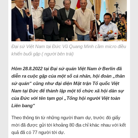
Đại sứ Việt Nam tại Đức Vũ Quang Minh cầm micro điều
khiển buổi gặp ( người bên trái)
Hôm 28.8.2022 tại Đại sứ quán Việt Nam ở Berlin đã
diễn ra cuộc gặp của một số cá nhân, hội đoàn „thân
sứ quán“ cũng như đại diện Mặt trận Tổ quốc Việt
Nam tại Đức để thành lập một tổ chức xã hội dân sự
của Đức với tên tạm gọi „Tổng hội người Việt toàn
Liên bang“
Theo thông tin từ những người tham dự, trước đó giấy
mời đã được gửi tới khoảng 80 địa chỉ khác nhau với kết
quả đã có 77 người tới dự.