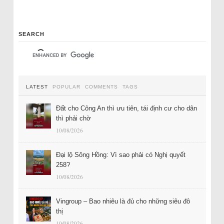
SEARCH
LATEST
POPULAR
COMMENTS
TAGS
Đất cho Công An thì ưu tiên, tái định cư cho dân
thì phải chờ
10/08/2026
Đại lộ Sông Hồng: Vì sao phải có Nghị quyết
258?
10/08/2026
Vingroup – Bao nhiêu là đủ cho những siêu đô
thị
10/08/2026