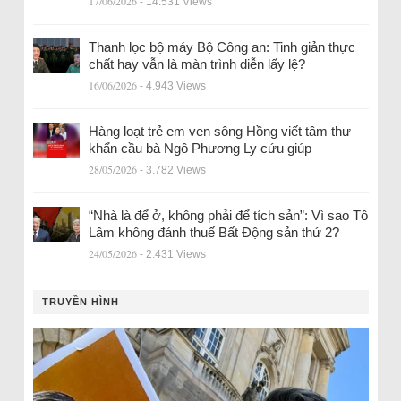
17/06/2026
- 14.531 Views
Thanh lọc bộ máy Bộ Công an: Tinh giản thực
chất hay vẫn là màn trình diễn lấy lệ?
16/06/2026
- 4.943 Views
Hàng loạt trẻ em ven sông Hồng viết tâm thư
khẩn cầu bà Ngô Phương Ly cứu giúp
28/05/2026
- 3.782 Views
“Nhà là để ở, không phải để tích sản”: Vì sao Tô
Lâm không đánh thuế Bất Động sản thứ 2?
24/05/2026
- 2.431 Views
TRUYỀN HÌNH