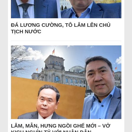
ĐÁ LƯƠNG CƯỜNG, TÔ LÂM LÊN CHỦ
TỊCH NƯỚC
LÂM, MẪN, HƯNG NGỒI GHẾ MỚI – VỞ