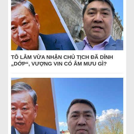
TÔ LÂM VỪA NHẬN CHỦ TỊCH ĐÃ DÍNH
„DỚP“, VƯỢNG VIN CÓ ÂM MƯU GÌ?