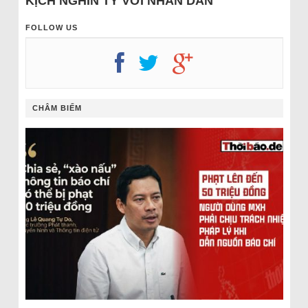
KỊCH NGHÌN TỶ VỚI NHÂN DÂN
FOLLOW US
CHÂM BIẾM