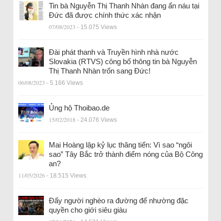
Tin bà Nguyễn Thị Thanh Nhàn đang ẩn náu tại
Đức đã được chính thức xác nhận
07/08/2023
- 15.075 Views
Đài phát thanh và Truyền hình nhà nước
Slovakia (RTVS) công bố thông tin bà Nguyễn
Thị Thanh Nhàn trốn sang Đức!
06/08/2023
- 5.166 Views
Ủng hộ Thoibao.de
15/02/2018
- 24.076 Views
Mai Hoàng lập kỷ lục thăng tiến: Vì sao “ngôi
sao” Tây Bắc trở thành điểm nóng của Bộ Công
an?
11/05/2026
- 18.515 Views
Đẩy người nghèo ra đường để nhường đặc
quyền cho giới siêu giàu