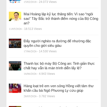
15/02/2018
- 24.073 Views
Mai Hoàng lập kỷ lục thăng tiến: Vì sao “ngôi
sao” Tây Bắc trở thành điểm nóng của Bộ Công
an?
11/05/2026
- 18.513 Views
Đẩy người nghèo ra đường để nhường đặc
quyền cho giới siêu giàu
17/06/2026
- 14.530 Views
Thanh lọc bộ máy Bộ Công an: Tinh giản thực
chất hay vẫn là màn trình diễn lấy lệ?
16/06/2026
- 4.943 Views
Hàng loạt trẻ em ven sông Hồng viết tâm thư
khẩn cầu bà Ngô Phương Ly cứu giúp
28/05/2026
- 3.782 Views