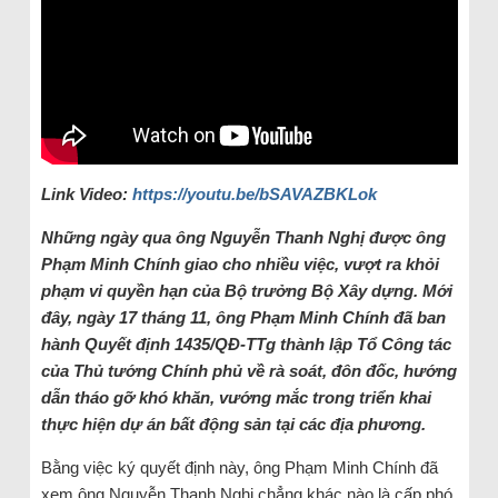
Link Video:
https://youtu.be/bSAVAZBKLok
Những ngày qua ông Nguyễn Thanh Nghị được ông
Phạm Minh Chính giao cho nhiều
việc,
vượt ra khỏi
phạm vi
quyền hạn
của Bộ trưởng Bộ Xây dựng.
M
ới
đây, ngày 17
t
háng
11
, ông Phạm Minh Chính đã ban
hành Quyết định 1435/QĐ-TTg thành lập Tổ
C
ông tác
của Thủ tướng Chính phủ về rà soát, đôn đốc, hướng
dẫn tháo gỡ khó khăn, vướng mắc trong triển khai
thực hiện dự án bất động sản tại các địa phương.
Bằng việc ký quyết định này, ông Phạm Minh Chính đã
xem ông Nguyễn Thanh Nghị chẳng khác nào là cấp phó