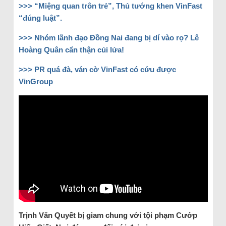
>>> “Miệng quan trôn trẻ”, Thủ tướng khen VinFast
“đúng luật”.
>>> Nhóm lãnh đạo Đồng Nai đang bị dí vào rọ? Lê
Hoàng Quân cẩn thận củi lửa!
>>> PR quá đà, ván cờ VinFast có cứu được
VinGroup
Trịnh
Văn Quyết bị giam chung
với
tội phạm Cướp