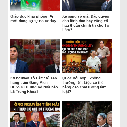
Giáo dục khai phóng: Ai
Xe sang vô giá: Đặc quyền
mới đang sợ tự do tư duy
cho lãnh đạo hay củng cố
hậu thuẫn chính trị cho Tô
Lâm?
Kỷ nguyên Tô Lâm: Vì sao
Quốc hội họp „không
hàng trăm Đảng Viên
thường lệ“: Liệu có thể
ĐCSVN lại ủng hộ Nhà báo
nâng cao chất lượng làm
Lê Trung Khoa?
luật?