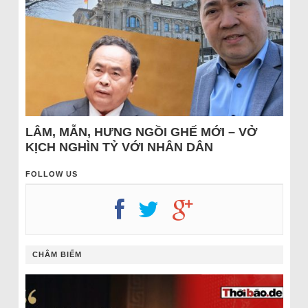
LÂM, MẪN, HƯNG NGỒI GHẾ MỚI – VỞ
KỊCH NGHÌN TỶ VỚI NHÂN DÂN
FOLLOW US
CHÂM BIẾM