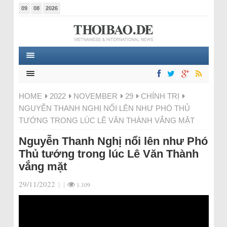
09
08
2026
HOME
2022
NOVEMBER
29
CHÍNH TRỊ
NGUYỄN THANH NGHỊ NỔI LÊN NHƯ PHÓ THỦ
TƯỚNG TRONG LÚC LÊ VĂN THÀNH VẮNG MẶT
Nguyễn Thanh Nghị nổi lên như Phó
Thủ tướng trong lúc Lê Văn Thành
vắng mặt
29/11/2022
|
|
1.109