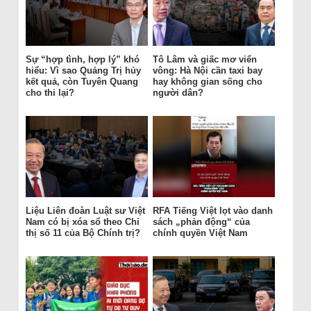
Sự “hợp tình, hợp lý” khó
Tô Lâm và giấc mơ viển
hiểu: Vì sao Quảng Trị hủy
vông: Hà Nội cần taxi bay
kết quả, còn Tuyên Quang
hay không gian sống cho
cho thi lại?
người dân?
Liệu Liên đoàn Luật sư Việt
RFA Tiếng Việt lọt vào danh
Nam có bị xóa sổ theo Chỉ
sách „phản động“ của
thị số 11 của Bộ Chính trị?
chính quyền Việt Nam