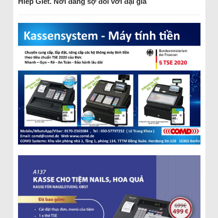
Hiếp Giết. Nơi đ
á
ng sợ đối với đại gia