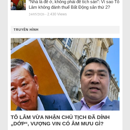
“Nhà là để ở, không phải để tích sản”: Vì sao Tô
Lâm không đánh thuế Bất Động sản thứ 2?
24/05/2026
- 2.430 Views
TRUYỀN HÌNH
TÔ LÂM VỪA NHẬN CHỦ TỊCH ĐÃ DÍNH
„DỚP“, VƯỢNG VIN CÓ ÂM MƯU GÌ?