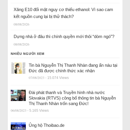
Xăng E10 đối mặt nguy cơ thiếu ethanol: Vì sao cam
kết nguồn cung lại bị thử thách?
08/08/2026
Dựng nhà ở đâu thì chính quyền mới thôi “dòm ngó”?
08/08/2026
NHIỀU NGƯỜI XEM
Tin bà Nguyễn Thị Thanh Nhàn đang ẩn náu tại
Đức đã được chính thức xác nhận
07/08/2023
- 15.074 Views
Đài phát thanh và Truyền hình nhà nước
Slovakia (RTVS) công bố thông tin bà Nguyễn
Thị Thanh Nhàn trốn sang Đức!
06/08/2023
- 5.165 Views
Ủng hộ Thoibao.de