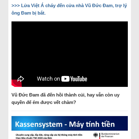
>>> Lửa Việt Á cháy đến cửa nhà Vũ Đức Đam, trợ lý
ông Đam bị bắt.
Vũ Đức Đam đã đến hồi thành củi, hay vẫn còn uy
quyền để ém được vết chàm?