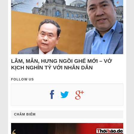
LÂM, MẪN, HƯNG NGỒI GHẾ MỚI – VỞ
KỊCH NGHÌN TỶ VỚI NHÂN DÂN
FOLLOW US
CHÂM BIẾM