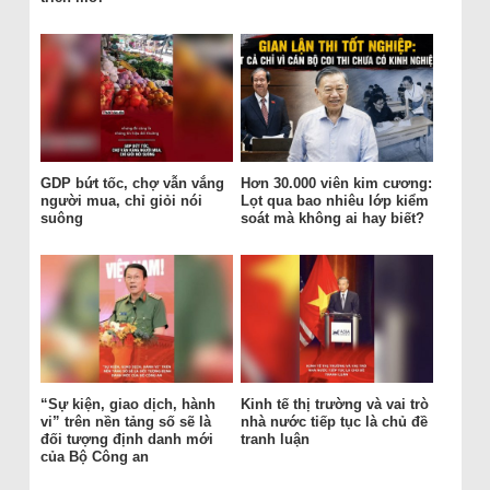
GDP bứt tốc, chợ vẫn vắng
Hơn 30.000 viên kim cương:
người mua, chỉ giỏi nói
Lọt qua bao nhiêu lớp kiểm
suông
soát mà không ai hay biết?
“Sự kiện, giao dịch, hành
Kinh tế thị trường và vai trò
vi” trên nền tảng số sẽ là
nhà nước tiếp tục là chủ đề
đối tượng định danh mới
tranh luận
của Bộ Công an