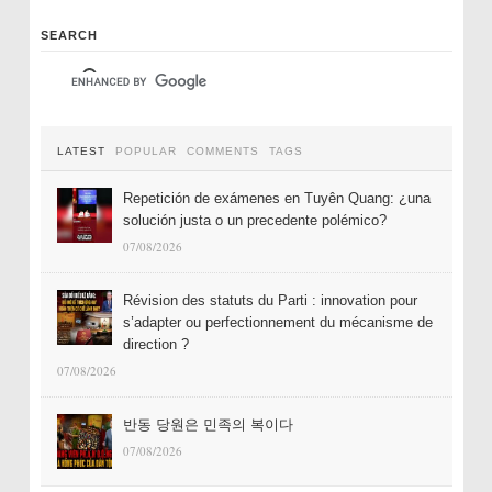
SEARCH
LATEST
POPULAR
COMMENTS
TAGS
Repetición de exámenes en Tuyên Quang: ¿una
solución justa o un precedente polémico?
07/08/2026
Révision des statuts du Parti : innovation pour
s’adapter ou perfectionnement du mécanisme de
direction ?
07/08/2026
반동 당원은 민족의 복이다
07/08/2026