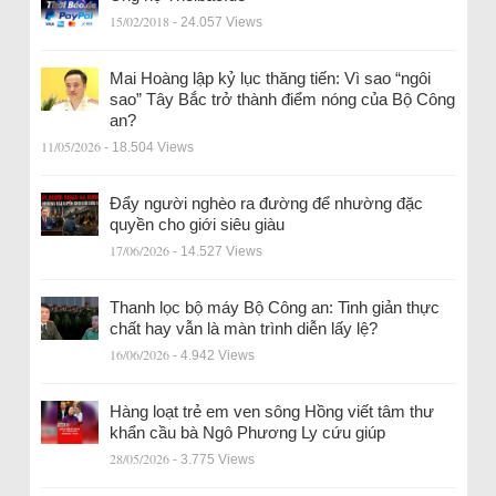
15/02/2018
- 24.057 Views
Mai Hoàng lập kỷ lục thăng tiến: Vì sao “ngôi
sao” Tây Bắc trở thành điểm nóng của Bộ Công
an?
11/05/2026
- 18.504 Views
Đẩy người nghèo ra đường để nhường đặc
quyền cho giới siêu giàu
17/06/2026
- 14.527 Views
Thanh lọc bộ máy Bộ Công an: Tinh giản thực
chất hay vẫn là màn trình diễn lấy lệ?
16/06/2026
- 4.942 Views
Hàng loạt trẻ em ven sông Hồng viết tâm thư
khẩn cầu bà Ngô Phương Ly cứu giúp
28/05/2026
- 3.775 Views