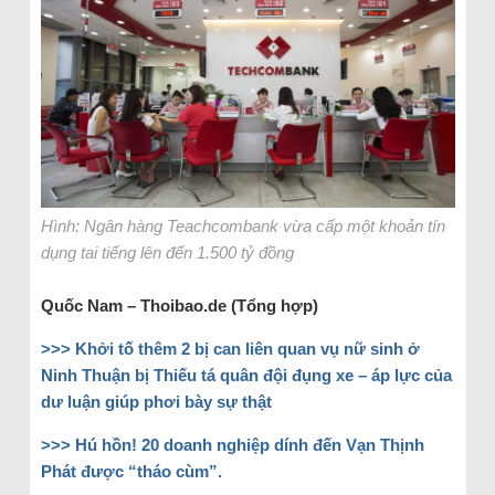
Hình: Ngân hàng Teachcombank vừa cấp một khoản tín
dụng tai tiếng lên đến 1.500 tỷ đồng
Quốc Nam – Thoibao.de (Tổng hợp)
>>> Khởi tố thêm 2 bị can liên quan vụ nữ sinh ở
Ninh Thuận bị Thiếu tá quân đội đụng xe – áp lực của
dư luận giúp phơi bày sự thật
>>> Hú hồn! 20 doanh nghiệp dính đến Vạn Thịnh
Phát được “tháo cùm”.