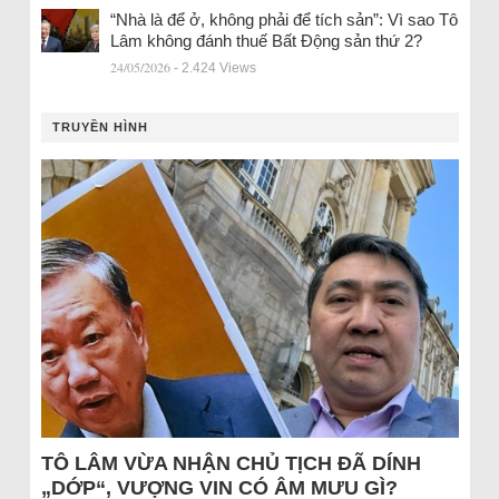
“Nhà là để ở, không phải để tích sản”: Vì sao Tô
Lâm không đánh thuế Bất Động sản thứ 2?
24/05/2026
- 2.424 Views
TRUYỀN HÌNH
TÔ LÂM VỪA NHẬN CHỦ TỊCH ĐÃ DÍNH
„DỚP“, VƯỢNG VIN CÓ ÂM MƯU GÌ?