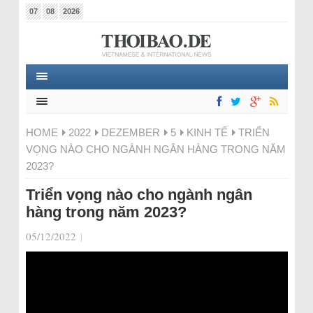
07
08
2026
HOME
2022
DEZEMBER
5
KINH TẾ
TRIỂN
VỌNG NÀO CHO NGÀNH NGÂN HÀNG TRONG NĂM
2023?
Triển vọng nào cho ngành ngân
hàng trong năm 2023?
05/12/2022
|