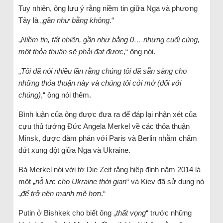
Tuy nhiên, ông lưu ý rằng niềm tin giữa Nga và phương
Tây là „
gần như bằng không
.“
„
Niềm tin, tất nhiên, gần như bằng 0… nhưng cuối cùng,
một thỏa thuận sẽ phải đạt được
,“ ông nói.
„
Tôi đã nói nhiều lần rằng chúng tôi đã sẵn sàng cho
những thỏa thuận này và chúng tôi cởi mở (đối với
chúng)
,“ ông nói thêm.
Bình luận của ông được đưa ra để đáp lại nhận xét của
cựu thủ tướng Đức Angela Merkel về các thỏa thuận
Minsk, được đàm phán với Paris và Berlin nhằm chấm
dứt xung đột giữa Nga và Ukraine.
Bà Merkel nói với tờ Die Zeit rằng hiệp định năm 2014 là
một „
nỗ lực cho Ukraine thời gian
“ và Kiev đã sử dụng nó
„
để trở nên mạnh mẽ hơn
.“
Putin ở Bishkek cho biết ông „
thất vọng
“ trước những