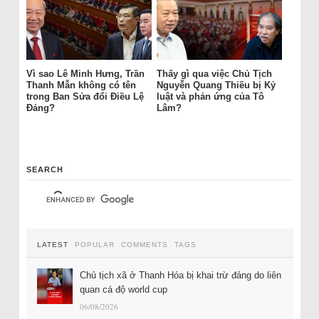
Vì sao Lê Minh Hưng, Trần
Thấy gì qua việc Chủ Tịch
Thanh Mẫn không có tên
Nguyễn Quang Thiều bị Kỷ
trong Ban Sửa đổi Điều Lệ
luật và phản ứng của Tô
Đảng?
Lâm?
SEARCH
LATEST
POPULAR
COMMENTS
TAGS
Chủ tịch xã ở Thanh Hóa bị khai trừ đảng do liên
quan cá độ world cup
06/08/2026