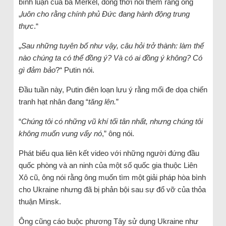
bình luận của bà Merkel, đồng thời nói thêm rằng ông
„
luôn cho rằng chính phủ Đức đang hành động trung
thực
.“
„
Sau những tuyên bố như vậy, câu hỏi trở thành: làm thế
nào chúng ta có thể đồng ý? Và có ai đồng ý không? Có
gì đảm bảo
?“ Putin nói.
Đầu tuần này, Putin điên loạn lưu ý rằng mối đe dọa chiến
tranh hạt nhân đang “
tăng lên.
”
“
Chúng tôi có những vũ khí tối tân nhất, nhưng chúng tôi
không muốn vung vẩy nó
,” ông nói.
Phát biểu qua liên kết video với những người đứng đầu
quốc phòng và an ninh của một số quốc gia thuộc Liên
Xô cũ, ông nói rằng ông muốn tìm một giải pháp hòa bình
cho Ukraine nhưng đã bị phản bội sau sự đổ vỡ của thỏa
thuận Minsk.
Ông cũng cáo buộc phương Tây sử dụng Ukraine như