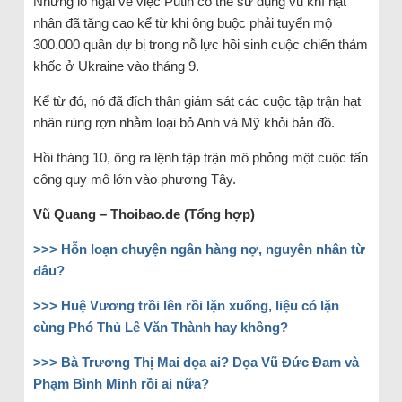
Những lo ngại về việc Putin có thể sử dụng vũ khí hạt
nhân đã tăng cao kể từ khi ông buộc phải tuyển mộ
300.000 quân dự bị trong nỗ lực hồi sinh cuộc chiến thảm
khốc ở Ukraine vào tháng 9.
Kể từ đó, nó đã đích thân giám sát các cuộc tập trận hạt
nhân rùng rợn nhằm loại bỏ Anh và Mỹ khỏi bản đồ.
Hồi tháng 10, ông ra lệnh tập trận mô phỏng một cuộc tấn
công quy mô lớn vào phương Tây.
Vũ Quang – Thoibao.de (Tổng hợp)
>>> Hỗn loạn chuyện ngân hàng nợ, nguyên nhân từ
đâu?
>>> Huệ Vương trồi lên rồi lặn xuống, liệu có lặn
cùng Phó Thủ Lê Văn Thành hay không?
>>> Bà Trương Thị Mai dọa ai? Dọa Vũ Đức Đam và
Phạm Bình Minh rồi ai nữa?