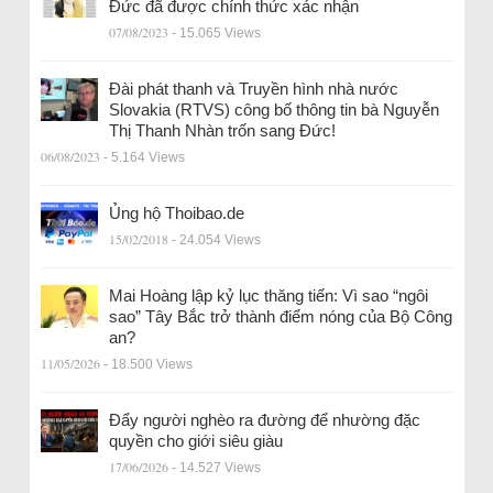
Đức đã được chính thức xác nhận
07/08/2023
- 15.065 Views
Đài phát thanh và Truyền hình nhà nước
Slovakia (RTVS) công bố thông tin bà Nguyễn
Thị Thanh Nhàn trốn sang Đức!
06/08/2023
- 5.164 Views
Ủng hộ Thoibao.de
15/02/2018
- 24.054 Views
Mai Hoàng lập kỷ lục thăng tiến: Vì sao “ngôi
sao” Tây Bắc trở thành điểm nóng của Bộ Công
an?
11/05/2026
- 18.500 Views
Đẩy người nghèo ra đường để nhường đặc
quyền cho giới siêu giàu
17/06/2026
- 14.527 Views