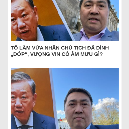
TÔ LÂM VỪA NHẬN CHỦ TỊCH ĐÃ DÍNH
„DỚP“, VƯỢNG VIN CÓ ÂM MƯU GÌ?