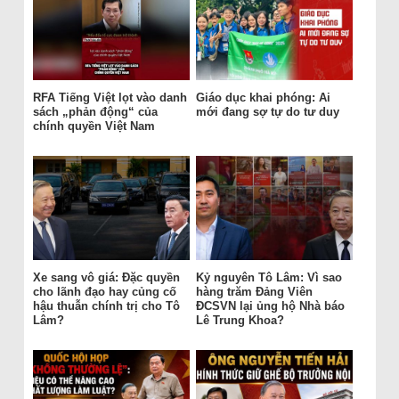
RFA Tiếng Việt lọt vào danh
Giáo dục khai phóng: Ai
sách „phản động“ của
mới đang sợ tự do tư duy
chính quyền Việt Nam
Xe sang vô giá: Đặc quyền
Kỷ nguyên Tô Lâm: Vì sao
cho lãnh đạo hay củng cố
hàng trăm Đảng Viên
hậu thuẫn chính trị cho Tô
ĐCSVN lại ủng hộ Nhà báo
Lâm?
Lê Trung Khoa?