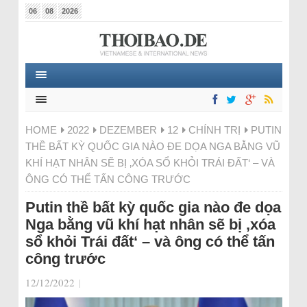
06
08
2026
HOME
2022
DEZEMBER
12
CHÍNH TRỊ
PUTIN
THỀ BẤT KỲ QUỐC GIA NÀO ĐE DỌA NGA BẰNG VŨ
KHÍ HẠT NHÂN SẼ BỊ ‚XÓA SỔ KHỎI TRÁI ĐẤT‘ – VÀ
ÔNG CÓ THỂ TẤN CÔNG TRƯỚC
Putin thề bất kỳ quốc gia nào đe dọa
Nga bằng vũ khí hạt nhân sẽ bị ‚xóa
sổ khỏi Trái đất‘ – và ông có thể tấn
công trước
12/12/2022
|