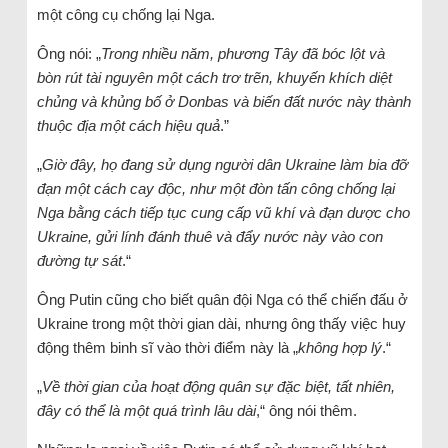
một công cụ chống lại Nga.
Ông nói: „
Trong nhiều năm, phương Tây đã bóc lột và
bòn rút tài nguyên một cách trơ trẽn, khuyến khích diệt
chủng và khủng bố ở Donbas và biến đất nước này thành
thuộc địa một cách hiệu quả
.”
„
Giờ đây, họ đang sử dụng người dân Ukraine làm bia đỡ
đạn một cách cay độc, như một đòn tấn công chống lại
Nga bằng cách tiếp tục cung cấp vũ khí và đạn dược cho
Ukraine, gửi lính đánh thuê và đẩy nước này vào con
đường tự sát
.“
Ông Putin cũng cho biết quân đội Nga có thể chiến đấu ở
Ukraine trong một thời gian dài, nhưng ông thấy việc huy
động thêm binh sĩ vào thời điểm này là „
không hợp lý
.“
„
Về thời gian của hoạt động quân sự đặc biệt, tất nhiên,
đây có thể là một quá trình lâu dài
,“ ông nói thêm.