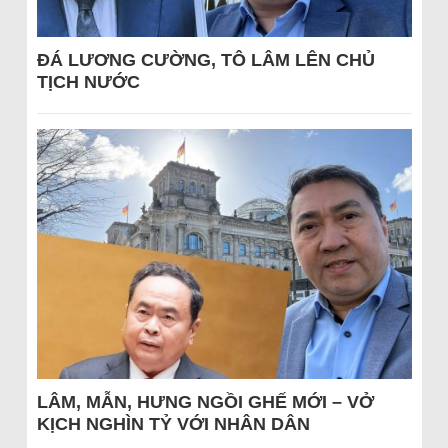
ĐÁ LƯƠNG CƯỜNG, TÔ LÂM LÊN CHỦ
TỊCH NƯỚC
LÂM, MẪN, HƯNG NGỒI GHẾ MỚI – VỞ
KỊCH NGHÌN TỶ VỚI NHÂN DÂN