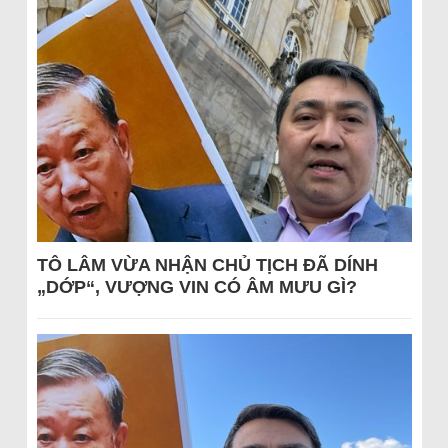
TÔ LÂM VỪA NHẬN CHỦ TỊCH ĐÃ DÍNH
„DỚP“, VƯỢNG VIN CÓ ÂM MƯU GÌ?