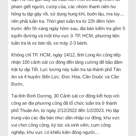
phạm giết người, cướp của, các nhóm thanh niên hư
hỏng tụ tập gây rối, sử dụng hung khí, buôn lậu, ma túy…
nên phải tuần tra. Thời gian tuần tra từ 22h đêm hôm
trước đến 5h sáng ngày hôm sau, địa bàn kiểm tra gồm 5
tuyến đường và một khu vực ở TP. HCM, phương tiện
tuần tra là xe bán tải, xe máy 2-3 bánh.
Không chỉ TP. HCM, ngày 14/12, tỉnh Long An cũng tiếp
nhận 100 cảnh sát cơ động đến tăng cường để bảo đảm
trật tự dịp Tết. Lực lượng này tuần tra tại thành phố Tân
An và 4 huyện: Bến Lức, Đức Hòa, Cần Giuộc và Cần
Đước.
Tại tỉnh Bình Dương, 30 Cảnh sát cơ động kết hợp với
công an địa phương cũng đã tổ chức tuần tra ở thành
phố Thuận An, từ ngày 2/12/2022 đến 1/2/2023. Họ tập
trung vào các địa bàn như: dân nhập cư đông, khu vực
vui chơi công cộng, ký túc xá sinh viên, cụm công
nghiệp, khu vực có khiếu kiện đông người…