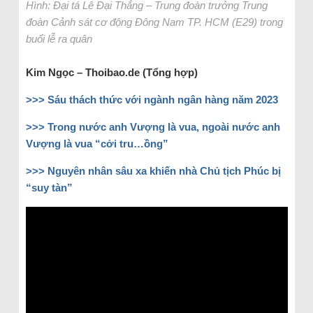
Hình: Đại tá Lê Đại Thắng – Trung đoàn trưởng Trung
đoàn Cảnh sát cơ động Đông Nam TP. HCM (E29) trong
buổi lễ ra quân
Kim Ngọc – Thoibao.de (Tổng hợp)
>>> Sáu thách thức với ngành ngân hàng năm 2023
>>> Trong nước anh Vượng là vua, ngoài nước anh
Vượng là vua “cởi tru…ồng”
>>> Nguyên nhân sâu xa khiến nhà Chủ tịch Phúc bị
“suy tàn”