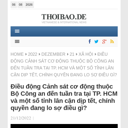
06
08
2026
HOME
2022
DEZEMBER
21
XÃ HỘI
ĐIỀU
ĐỘNG CẢNH SÁT CƠ ĐỘNG THUỘC BỘ CÔNG AN
ĐẾN TUẦN TRA TẠI TP. HCM VÀ MỘT SỐ TỈNH LÂN
CẬN DỊP TẾT, CHÍNH QUYỀN ĐANG LO SỢ ĐIỀU GÌ?
Điều động Cảnh sát cơ động thuộc
Bộ Công an đến tuần tra tại TP. HCM
và một số tỉnh lân cận dịp tết, chính
quyền đang lo sợ điều gì?
21/12/2022
|