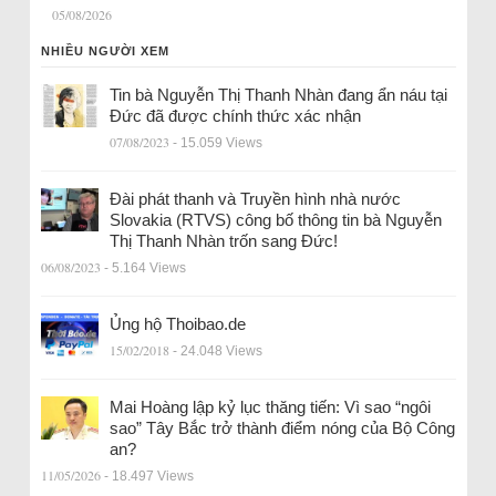
05/08/2026
NHIỀU NGƯỜI XEM
Tin bà Nguyễn Thị Thanh Nhàn đang ẩn náu tại
Đức đã được chính thức xác nhận
07/08/2023
- 15.059 Views
Đài phát thanh và Truyền hình nhà nước
Slovakia (RTVS) công bố thông tin bà Nguyễn
Thị Thanh Nhàn trốn sang Đức!
06/08/2023
- 5.164 Views
Ủng hộ Thoibao.de
15/02/2018
- 24.048 Views
Mai Hoàng lập kỷ lục thăng tiến: Vì sao “ngôi
sao” Tây Bắc trở thành điểm nóng của Bộ Công
an?
11/05/2026
- 18.497 Views