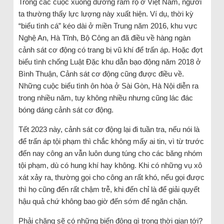
Trong các cuộc xuống đường rầm rộ ở Việt Nam, người
ta thường thấy lực lượng này xuất hiện. Ví dụ, thời kỳ
“biểu tình cá” kéo dài ở miền Trung năm 2016, khu vực
Nghệ An, Hà Tĩnh, Bộ Công an đã điều về hàng ngàn
cảnh sát cơ động có trang bị vũ khí để trấn áp. Hoặc đợt
biểu tình chống Luật Đặc khu dẫn bạo động năm 2018 ở
Bình Thuận, Cảnh sát cơ động cũng được điều về.
Những cuộc biểu tình ôn hòa ở Sài Gòn, Hà Nội diễn ra
trong nhiều năm, tuy không nhiều nhưng cũng lác đác
bóng dáng cảnh sát cơ động.
Tết 2023 này, cảnh sát cơ động lại đi tuần tra, nếu nói là
để trấn áp tội phạm thì chắc không mấy ai tin, vì từ trước
đến nay công an vẫn luôn dung túng cho các băng nhóm
tội phạm, dù có hung khí hay không. Khi có những vụ xô
xát xảy ra, thường gọi cho công an rất khó, nếu gọi được
thì họ cũng đến rất chậm trễ, khi đến chỉ là để giải quyết
hậu quả chứ không bao giờ đến sớm để ngăn chặn.
Phải chăng sẽ có những biến động gì trong thời gian tới?