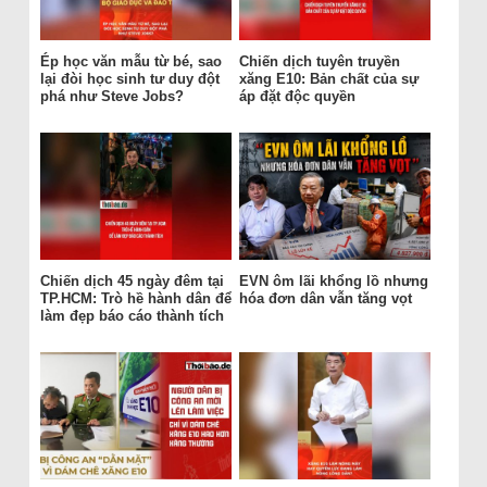
Ép học văn mẫu từ bé, sao
Chiến dịch tuyên truyền
lại đòi học sinh tư duy đột
xăng E10: Bản chất của sự
phá như Steve Jobs?
áp đặt độc quyền
Chiến dịch 45 ngày đêm tại
EVN ôm lãi khổng lồ nhưng
TP.HCM: Trò hề hành dân để
hóa đơn dân vẫn tăng vọt
làm đẹp báo cáo thành tích