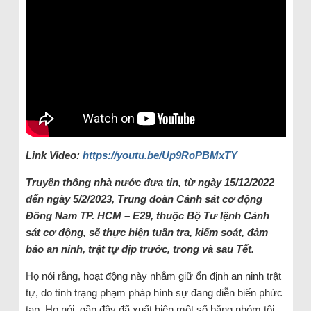
Link Video:
https://youtu.be/Up9RoPBMxTY
Truyền thông nhà nước đưa tin, từ ngày 15/12/2022
đến ngày 5/2/2023, Trung đoàn Cảnh sát cơ động
Đông Nam TP. HCM – E29, thuộc Bộ Tư lệnh Cảnh
sát cơ động, sẽ thực hiện tuần tra, kiểm soát, đảm
bảo an ninh, trật tự dịp trước, trong và sau Tết.
Họ nói rằng, hoạt động này nhằm giữ ổn định an ninh trật
tự, do tình trạng phạm pháp hình sự đang diễn biến phức
tạp. Họ nói, gần đây đã xuất hiện một số băng nhóm tội