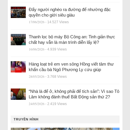
Đẩy người nghèo ra đường để nhường đặc
quyền cho giới siêu giàu
17/06/2026
- 14.527 Views
Thanh lọc bộ máy Bộ Công an: Tinh giản thực
chất hay vẫn là màn trình diễn lấy lệ?
16/06/2026
- 4.939 Views
Hàng loạt trẻ em ven sông Hồng viết tâm thư
khẩn cầu bà Ngô Phương Ly cứu giúp
28/05/2026
- 3.768 Views
“Nhà là để ở, không phải để tích sản”: Vì sao Tô
Lâm không đánh thuế Bất Động sản thứ 2?
24/05/2026
- 2.419 Views
TRUYỀN HÌNH