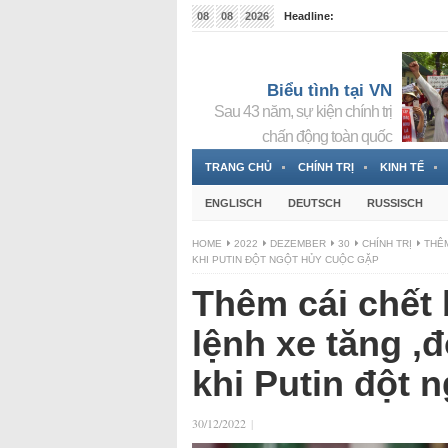
08
08
2026
Headline:
Tin bà Nguyễn Thị Thanh Nhàn đang ẩn náu tại Đức
Biểu tình tại VN
Sau 43 năm, sự kiện chính trị
chấn động toàn quốc
TRANG CHỦ
CHÍNH TRỊ
KINH TẾ
ENGLISCH
DEUTSCH
RUSSISCH
HOME
2022
DEZEMBER
30
CHÍNH TRỊ
THÊM
KHI PUTIN ĐỘT NGỘT HỦY CUỘC GẶP
Thêm cái chết 
lệnh xe tăng ‚
khi Putin đột 
30/12/2022
|