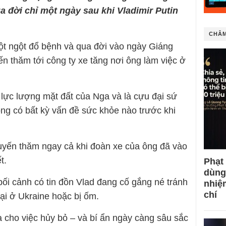
a đời chỉ một ngày sau khi Vladimir Putin
CHÂM
đột ngột đổ bệnh và qua đời vào ngày Giáng
ến thăm tới công ty xe tăng nơi ông làm việc ở
lực lượng mặt đất của Nga và là cựu đại sứ
g có bất kỳ vấn đề sức khỏe nào trước khi
uyến thăm ngay cả khi đoàn xe của ông đã vào
t.
Phạt
dùng
bối cảnh có tin đồn Vlad đang cố gắng né tránh
nhiệ
chí
bại ở Ukraine hoặc bị ốm.
 cho việc hủy bỏ – và bí ẩn ngày càng sâu sắc