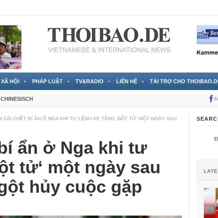
 đã được chính thức xác nhận
3 Jahren ago
XÃ HỘI
PHÁP LUẬT
TV&RADIO
LIÊN HỆ
TÀI TRỢ CHO THOIBAO.D
CHINESISCH
F
 CÁI CHẾT BÍ ẨN Ở NGA KHI TƯ LỆNH XE TĂNG ‚ĐỘT TỬ‘ MỘT NGÀY SAU
SEARC
bí ẩn ở Nga khi tư
đột tử‘ một ngày sau
LAT
ngột hủy cuộc gặp