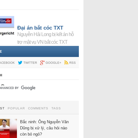
Đại án bắt cóc TXT
Nguyễn Hải Long bị kết án hỗ
trợ mật vụ VN bắt cóc TXT
E
ACEBOOK
TWITTER
GOOGLE+
RSS
H
EST
POPULAR
COMMENTS
TAGS
Bắc ninh: Ông Nguyễn Văn
Dũng bị xử lý, câu hỏi nào
còn bỏ ngỏ?