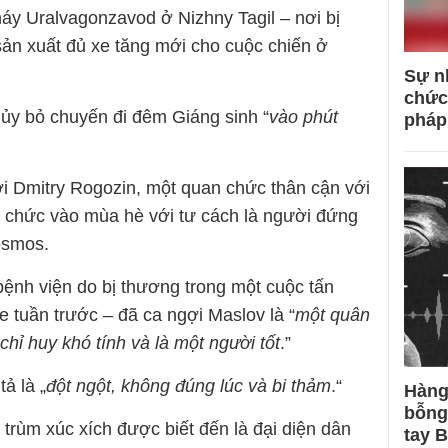
máy Uralvagonzavod ở Nizhny Tagil – nơi bị
 sản xuất đủ xe tăng mới cho cuộc chiến ở
Sự n
chức
ủy bỏ chuyến đi đêm Giáng sinh “
vào phút
pháp
i Dmitry Rogozin, một quan chức thân cận với
ch chức vào mùa hè với tư cách là người đứng
osmos.
bệnh viện do bị thương trong một cuộc tấn
 tuần trước – đã ca ngợi Maslov là “
một quân
hỉ huy khó tính và là một người tốt
.”
ả là „
đột ngột, không đúng lúc và bi thảm
.“
Hàng
bỗng
 trùm xúc xích được biết đến là đại diện dân
tay 