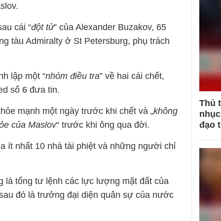
slov.
au cái “
đột tử
” của Alexander Buzakov, 65
g tàu Admiralty ở St Petersburg, phụ trách
nh lập một “
nhóm điều tra
” về hai cái chết,
d số 6 đưa tin.
Thủ 
hỏe mạnh một ngày trước khi chết và „
không
nhục 
đạo 
hỏe của Maslov
“ trước khi ông qua đời.
a ít nhất 10 nhà tài phiệt và những người chỉ
 là tổng tư lệnh các lực lượng mặt đất của
sau đó là trưởng đại diện quân sự của nước