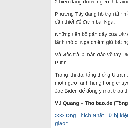
2 hiện đang được người Ukraine
Phương Tây đang hỗ trợ rất nhi
cần thiết để đánh bại Nga.
Những tiến bộ gần đây của Ukr
lãnh thổ bị Nga chiếm giữ bất 
Và việc trả lại bán đảo về tay U
Putin.
Trong khi đó, tổng thống Ukra
một người anh hùng trong chuy
Joe Biden để đồng ý một thỏa th
Vũ Quang – Thoibao.de (Tổng
>>> Ông Thích Nhật Từ bị kiện
giáo”