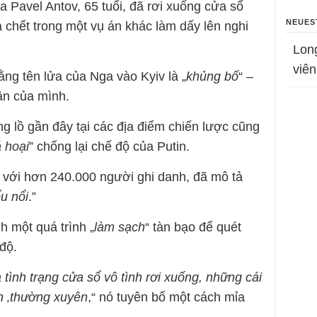
 Pavel Antov, 65 tuổi, đã rơi xuống cửa sổ
NEUES
 chết trong một vụ án khác làm dấy lên nghi
Lon
viên
ng tên lửa của Nga vào Kyiv là „
khủng bố
“ –
uận của mình.
g lồ gần đây tại các địa điểm chiến lược cũng
 hoại
” chống lại chế độ của Putin.
 với hơn 240.000 người ghi danh, đã mô tả
u nổi
.”
h một quá trình „
làm sạch
“ tàn bạo để quét
độ.
a tình trạng cửa sổ vô tình rơi xuống, những cái
n ‚thường xuyên
,“ nó tuyên bố một cách mỉa