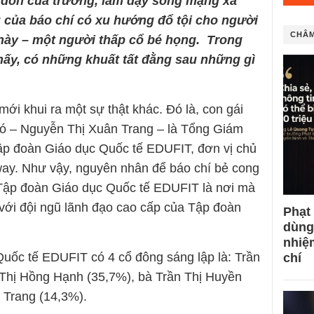
 đón của trường, làm dậy sóng mạng xã
 của báo chí có xu hướng đổ tội cho người
CHÂM
này – một người thấp cổ bé họng. Trong
 thấy, có những khuất tất đằng sau những gì
mới khui ra một sự thật khác. Đó là, con gái
ó – Nguyễn Thị Xuân Trang – là Tổng Giám
Tập đoàn Giáo dục Quốc tế EDUFIT, đơn vị chủ
ay. Như vậy, nguyên nhân để báo chí bẻ cong
i Tập đoàn Giáo dục Quốc tế EDUFIT là nơi mà
à với đội ngũ lãnh đạo cao cấp của Tập đoàn
Phạt
dùng
nhiệ
uốc tế EDUFIT có 4 cổ đông sáng lập là: Trần
chí
 Thị Hồng Hạnh (35,7%), bà Trần Thị Huyền
 Trang (14,3%).