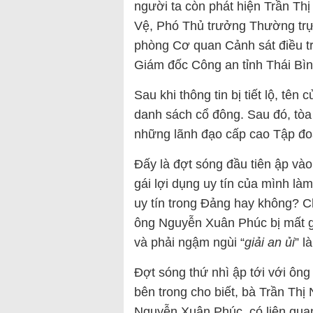
người ta còn phát hiện Trần Th
Vệ, Phó Thủ trưởng Thường trự
phòng Cơ quan Cảnh sát điều t
Giám đốc Công an tỉnh Thái Bìn
Sau khi thông tin bị tiết lộ, tên
danh sách cổ đông. Sau đó, tòa 
những lãnh đạo cấp cao Tập đoà
Đấy là đợt sóng đầu tiên ập và
gái lợi dụng uy tín của mình là
uy tín trong Đảng hay không? Ch
ông Nguyễn Xuân Phúc bị mất 
và phải ngậm ngùi “
giải an ủi
” l
Đợt sóng thứ nhì ập tới với ông
bên trong cho biết, bà Trần Th
Nguyễn Xuân Phúc, có liên qua