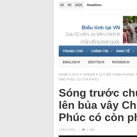
06
08
2026
Headline:
Tin bà Nguyễn Thị Thanh Nhàn đang ẩn náu tại Đức
Biểu tình tại VN
Sau 43 năm, sự kiện chính trị
chấn động toàn quốc
TRANG CHỦ
CHÍNH TRỊ
KINH TẾ
ENGLISCH
DEUTSCH
RUSSISCH
HOME
2023
JANUAR
15
NỘI CHÍNH
SÓNG T
ÔNG PHÚC CÓ CÒN PHÚC?
Sóng trước chư
lên bủa vây Ch
Phúc có còn p
15/01/2023
|
|
1.398