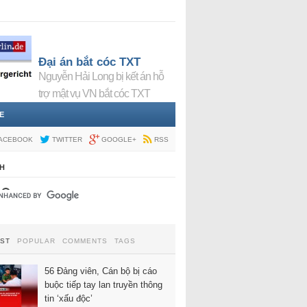
Đại án bắt cóc TXT
Nguyễn Hải Long bị kết án hỗ
trợ mật vụ VN bắt cóc TXT
E
ACEBOOK
TWITTER
GOOGLE+
RSS
H
EST
POPULAR
COMMENTS
TAGS
56 Đảng viên, Cán bộ bị cáo
buộc tiếp tay lan truyền thông
tin ‘xấu độc’