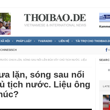
 đã được chính thức xác nhận
3 Jahren ago
XÃ HỘI
PHÁP LUẬT
TV&RADIO
LIÊN HỆ
TÀI TRỢ CHO THOIBAO.D
CHINESISCH
F
RƯỚC CHƯA LẶN, SÓNG SAU NỔI LÊN BỦA VÂY CHỦ TỊCH NƯỚC. LIỆU
SEARC
a lặn, sóng sau nổi
ủ tịch nước. Liệu ông
LAT
húc?