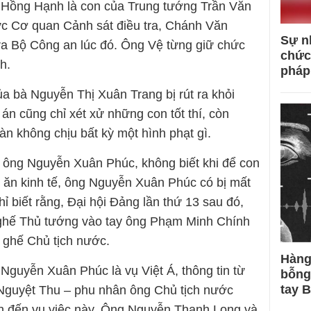
ị Hồng Hạnh là con của Trung tướng Trần Văn
c Cơ quan Cảnh sát điều tra, Chánh Văn
Sự n
ra Bộ Công an lúc đó. Ông Vệ từng giữ chức
chức
h.
pháp
 của bà Nguyễn Thị Xuân Trang bị rút ra khỏi
án cũng chỉ xét xử những con tốt thí, còn
n không chịu bất kỳ một hình phạt gì.
o ông Nguyễn Xuân Phúc, không biết khi để con
m ăn kinh tế, ông Nguyễn Xuân Phúc có bị mất
ỉ biết rằng, Đại hội Đảng lần thứ 13 sau đó,
ghế Thủ tướng vào tay ông Phạm Minh Chính
à ghế Chủ tịch nước.
Hàng
 Nguyễn Xuân Phúc là vụ Việt Á, thông tin từ
bỗng
tay 
ị Nguyệt Thu – phu nhân ông Chủ tịch nước
n đến vụ việc này. Ông Nguyễn Thanh Long và