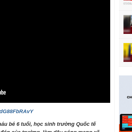
05/08
/NdG88FbRAvY
áu bé 6 tuổi, học sinh trường Quốc tế