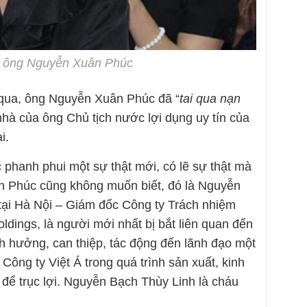
ợ ông Nguyễn Xuân Phúc
 qua, ông Nguyễn Xuân Phúc đã “
tai qua nạn
nhà của ông Chủ tịch nước lợi dụng uy tín của
i.
c phanh phui một sự thật mới, có lẽ sự thật mà
 Phúc cũng không muốn biết, đó là Nguyễn
tại Hà Nội – Giám đốc Công ty Trách nhiệm
dings, là người mới nhất bị bắt liên quan đến
ảnh hưởng, can thiệp, tác động đến lãnh đạo một
 Công ty Việt Á trong quá trình sản xuất, kinh
để trục lợi. Nguyễn Bạch Thùy Linh là cháu