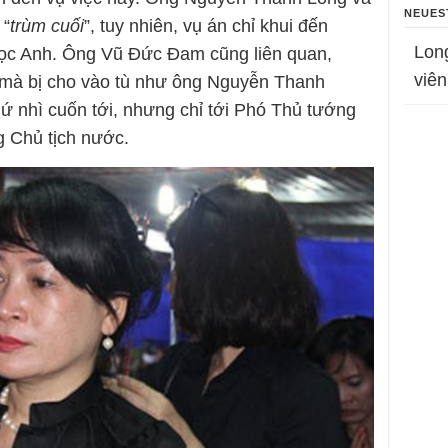
NEUES
 “
trùm cuối
”, tuy nhiên, vụ án chỉ khui đến
Lon
c Anh. Ông Vũ Đức Đam cũng liên quan,
viên
mà bị cho vào tù như ông Nguyễn Thanh
hứ nhì cuốn tới, nhưng chỉ tới Phó Thủ tướng
g Chủ tịch nước.