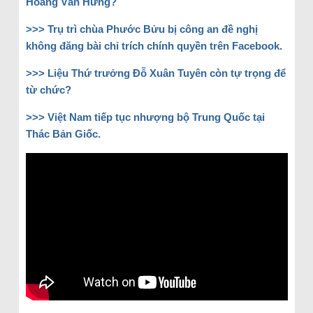
Hoàng Văn Hưng?
>>> Trụ trì chùa Phước Bửu bị công an đề nghị
không đăng bài chỉ trích chính quyền trên Facebook.
>>> Liệu Thứ trưởng Đỗ Xuân Tuyên còn tự trọng để
từ chức?
>>> Việt Nam tiếp tục nhượng bộ Trung Quốc tại
Thác Bản Giốc.