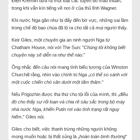
Điện Kremlin đưa ra một loạt các tuyên bố mâu thuẫn,
trong khi vẫn kín tiếng về nơi ở của thủ lĩnh Wagner.
Khi nước Nga gần như bị đẩy đến bờ vực, những sai lầm
trong chế độ bạo chúa đã lộ ra cho tất cả mọi người thấy.
Keir Giles, một chuyên gia an ninh người Nga từ
Chatham House, nói với The Sun: “
Chúng tôi không biết
chuyện này sẽ diễn ra như thế nào
.”
Ông nhắc đến câu nói mang tính biểu tượng của Winston
Churchill rằng, nhìn vào chính trị Nga „
có thể so sánh với
một cuộc chiến chó săn dưới một tấm thảm
.“
Nếu Prigozhin được tha thứ cho tội lỗi của mình, thì „
điều
đó cho thấy sự rối loạn và chia rẽ sâu sắc trong bộ máy
nhà nước Nga, khiến Putin rơi vào tình trạng rất nguy
hiểm
,“ Giles nói.
Giles cho biết, việc thanh trừng những người không
mong muốn hoặc bị thất sủng là „
hoàn toàn bình thường
“