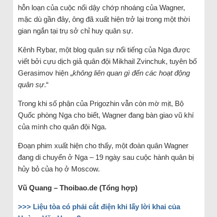
hỗn loạn của cuộc nổi dậy chớp nhoáng của Wagner,
mặc dù gần đây, ông đã xuất hiện trở lại trong một thời
gian ngắn tại trụ sở chỉ huy quân sự.
Kênh Rybar, một blog quân sự nổi tiếng của Nga được
viết bởi cựu dịch giả quân đội Mikhail Zvinchuk, tuyên bố
Gerasimov hiện „
không liên quan gì đến các hoạt động
quân sự
.“
Trong khi số phận của Prigozhin vẫn còn mờ mịt, Bộ
Quốc phòng Nga cho biết, Wagner đang bàn giao vũ khí
của mình cho quân đội Nga.
Đoạn phim xuất hiện cho thấy, một đoàn quân Wagner
đang di chuyển ở Nga – 19 ngày sau cuộc hành quân bị
hủy bỏ của họ ở Moscow.
Vũ Quang – Thoibao.de (Tổng hợp)
>>> Liệu tòa có phải cắt điện khi lấy lời khai của