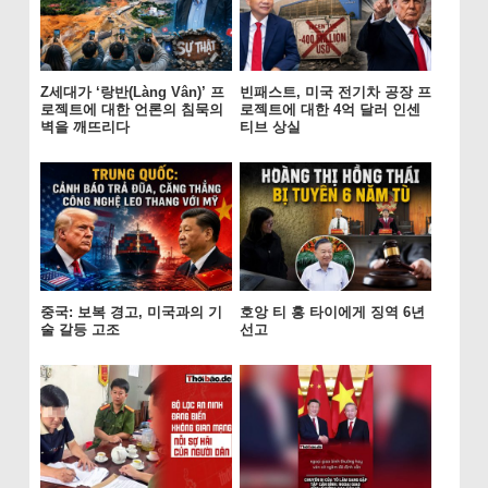
Z세대가 ‘랑반(Làng Vân)’ 프
빈패스트, 미국 전기차 공장 프
로젝트에 대한 언론의 침묵의
로젝트에 대한 4억 달러 인센
벽을 깨뜨리다
티브 상실
중국: 보복 경고, 미국과의 기
호앙 티 홍 타이에게 징역 6년
술 갈등 고조
선고