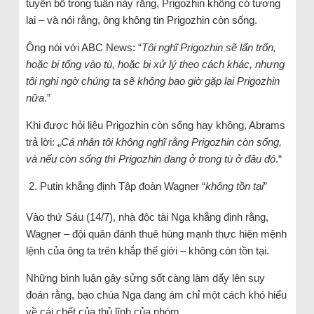
tuyên bố trong tuần này rằng, Prigozhin không có tương
lai – và nói rằng, ông không tin Prigozhin còn sống.
Ông nói với ABC News: “
Tôi nghĩ Prigozhin sẽ lẩn trốn,
hoặc bị tống vào tù, hoặc bị xử lý theo cách khác, nhưng
tôi nghi ngờ chúng ta sẽ không bao giờ gặp lại Prigozhin
nữa
.”
Khi được hỏi liệu Prigozhin còn sống hay không, Abrams
trả lời: „
Cá nhân tôi không nghĩ rằng Prigozhin còn sống,
và nếu còn sống thì Prigozhin đang ở trong tù ở đâu đó
.“
Putin khẳng định Tập đoàn Wagner “
không tồn tại
”
Vào thứ Sáu (14/7), nhà độc tài Nga khẳng định rằng,
Wagner – đội quân đánh thuê hùng mạnh thực hiện mệnh
lệnh của ông ta trên khắp thế giới – không còn tồn tại.
Những bình luận gây sửng sốt càng làm dấy lên suy
đoán rằng, bạo chúa Nga đang ám chỉ một cách khó hiểu
về cái chết của thủ lĩnh của nhóm.