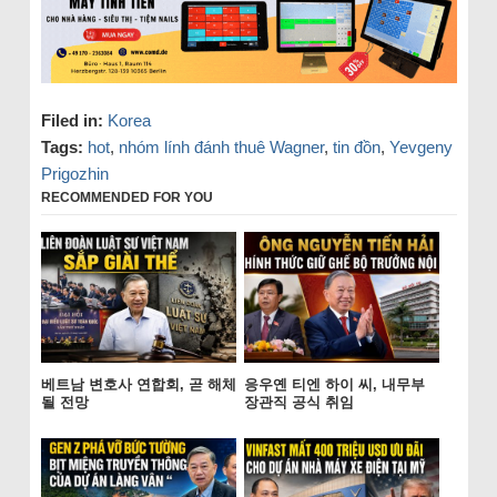
Filed in:
Korea
Tags:
hot
,
nhóm lính đánh thuê Wagner
,
tin đồn
,
Yevgeny
Prigozhin
RECOMMENDED FOR YOU
베트남 변호사 연합회, 곧 해체
응우옌 티엔 하이 씨, 내무부
될 전망
장관직 공식 취임