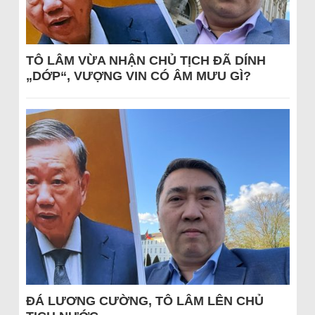
TÔ LÂM VỪA NHẬN CHỦ TỊCH ĐÃ DÍNH
„DỚP“, VƯỢNG VIN CÓ ÂM MƯU GÌ?
ĐÁ LƯƠNG CƯỜNG, TÔ LÂM LÊN CHỦ