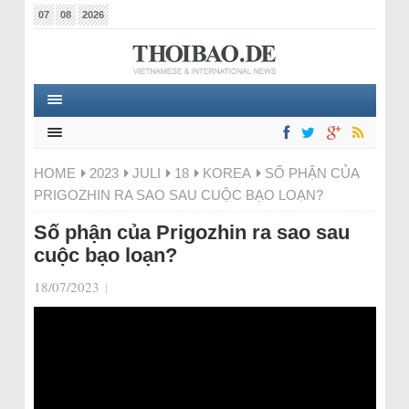
07
08
2026
HOME
2023
JULI
18
KOREA
SỐ PHẬN CỦA
PRIGOZHIN RA SAO SAU CUỘC BẠO LOẠN?
Số phận của Prigozhin ra sao sau
cuộc bạo loạn?
18/07/2023
|