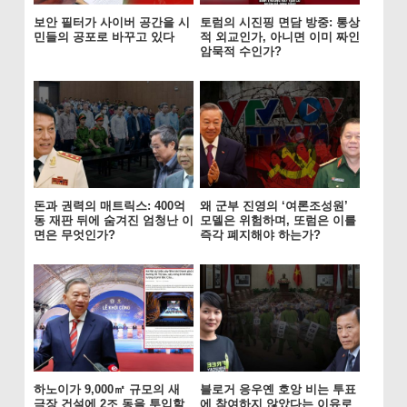
보안 필터가 사이버 공간을 시
토럼의 시진핑 면담 방중: 통상
민들의 공포로 바꾸고 있다
적 외교인가, 아니면 이미 짜인
암묵적 수인가?
돈과 권력의 매트릭스: 400억
왜 군부 진영의 ‘여론조성원’
동 재판 뒤에 숨겨진 엄청난 이
모델은 위험하며, 또럼은 이를
면은 무엇인가?
즉각 폐지해야 하는가?
하노이가 9,000㎡ 규모의 새
블로거 응우옌 호앙 비는 투표
극장 건설에 2조 동을 투입할
에 참여하지 않았다는 이유로