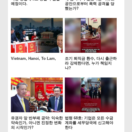
예정이다.
공안으로부터 폭력 공격을 당
했는가?
Vietnam, Hanoi, To Lam,
조기 퇴직금 환수, 다시 출근하
라 강제한다면, 누가 책임지
나?
유권자 앞 반부패 공약: 익숙한
법령 68호: 기업은 모든 수금
약속인가, 아니면 진정한 변화
계좌를 세무당국에 신고해야
의 시작인가?
한다