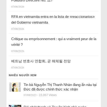
Politburo Directive No. 11?
07/08/2026
RFA en vietnamita entra en la lista de «reaccionarios»
del Gobierno vietnamita
07/08/2026
Critique ou emprisonnement : qui a vraiment peur de la
vérité ?
07/08/2026
베트남 변호사 연합회, 곧 해체될 전망
07/08/2026
NHIỀU NGƯỜI XEM
Tin bà Nguyễn Thị Thanh Nhàn đang ẩn náu tại
Đức đã được chính thức xác nhận
07/08/2023
- 15.067 Views