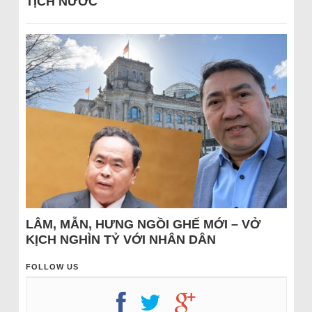
TỊCH NƯỚC
LÂM, MẪN, HƯNG NGỒI GHẾ MỚI – VỞ
KỊCH NGHÌN TỶ VỚI NHÂN DÂN
FOLLOW US