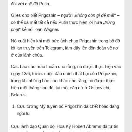
đối với chế độ Putin.
Giles cho biết Prigozhin – người „
không còn gì để mất
“ –
có thể đã mất tất cả nếu Putin thực hiện lời hứa „
trừng
phạt
“ kẻ nổi loạn Wagner.
Nó xuất hiện khi một bức ảnh chụp Prigozhin trong bộ đồ
lót lan truyền trên Telegram, làm dấy lên đồn đoán về nơi
ở của lãnh chúa.
Các báo cáo mâu thuẫn cho rằng, nó được thực hiện vào
ngày 12/6, trước cuộc đảo chính thất bại của Prigozhin,
trong khi những báo cáo khác cho rằng, nó được thực
hiện một tháng sau đó, tại một căn cứ ở Osipovichi,
Belarus.
Cựu tướng Mỹ tuyên bố Prigozhin đã chết hoặc đang
ngồi tù
Cựu lãnh đạo Quân đội Hoa Kỳ Robert Abrams đã tự tin