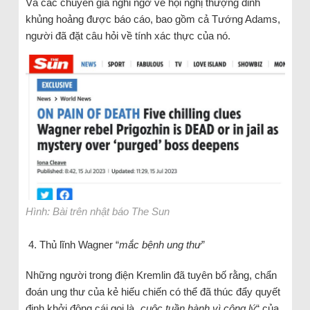
Và các chuyên gia nghi ngờ về hội nghị thượng đỉnh
khủng hoảng được báo cáo, bao gồm cả Tướng Adams,
người đã đặt câu hỏi về tính xác thực của nó.
Hình: Bài trên nhật báo The Sun
Thủ lĩnh Wagner “
mắc bệnh ung thư
”
Những người trong điện Kremlin đã tuyên bố rằng, chẩn
đoán ung thư của kẻ hiếu chiến có thể đã thúc đẩy quyết
định khởi động cái gọi là „
cuộc tuần hành vì công lý
“ của