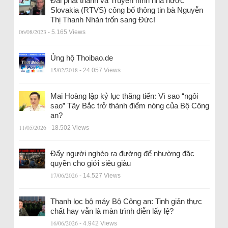
Đài phát thanh và Truyền hình nhà nước
Slovakia (RTVS) công bố thông tin bà Nguyễn
Thị Thanh Nhàn trốn sang Đức!
06/08/2023
- 5.165 Views
Ủng hộ Thoibao.de
15/02/2018
- 24.057 Views
Mai Hoàng lập kỷ lục thăng tiến: Vì sao “ngôi
sao” Tây Bắc trở thành điểm nóng của Bộ Công
an?
11/05/2026
- 18.502 Views
Đẩy người nghèo ra đường để nhường đặc
quyền cho giới siêu giàu
17/06/2026
- 14.527 Views
Thanh lọc bộ máy Bộ Công an: Tinh giản thực
chất hay vẫn là màn trình diễn lấy lệ?
16/06/2026
- 4.942 Views