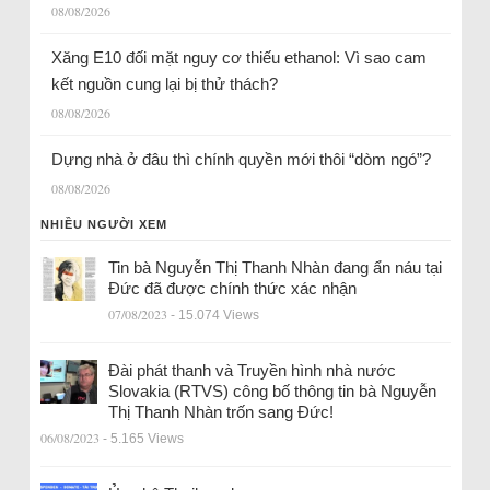
08/08/2026
Xăng E10 đối mặt nguy cơ thiếu ethanol: Vì sao cam
kết nguồn cung lại bị thử thách?
08/08/2026
Dựng nhà ở đâu thì chính quyền mới thôi “dòm ngó”?
08/08/2026
NHIỀU NGƯỜI XEM
Tin bà Nguyễn Thị Thanh Nhàn đang ẩn náu tại
Đức đã được chính thức xác nhận
07/08/2023
- 15.074 Views
Đài phát thanh và Truyền hình nhà nước
Slovakia (RTVS) công bố thông tin bà Nguyễn
Thị Thanh Nhàn trốn sang Đức!
06/08/2023
- 5.165 Views