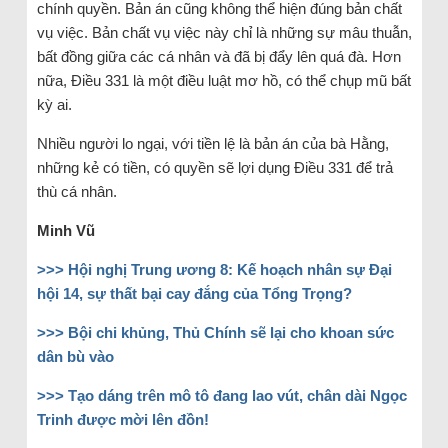
chính quyền. Bản án cũng không thể hiện đúng bản chất
vụ việc. Bản chất vụ việc này chỉ là những sự mâu thuẫn,
bất đồng giữa các cá nhân và đã bị đẩy lên quá đà. Hơn
nữa, Điều 331 là một điều luật mơ hồ, có thể chụp mũ bất
kỳ ai.
Nhiều người lo ngại, với tiền lệ là bản án của bà Hằng,
những kẻ có tiền, có quyền sẽ lợi dụng Điều 331 để trả
thù cá nhân.
Minh Vũ
>>> Hội nghị Trung ương 8: Kế hoạch nhân sự Đại
hội 14, sự thất bại cay đắng của Tổng Trọng?
>>> Bội chi khủng, Thủ Chính sẽ lại cho khoan sức
dân bù vào
>>> Tạo dáng trên mô tô đang lao vút, chân dài Ngọc
Trinh được mời lên đồn!