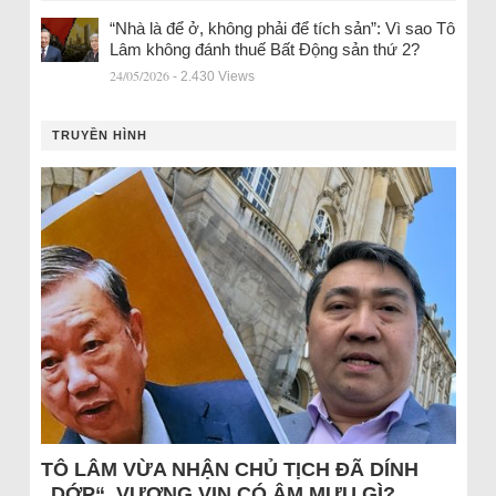
“Nhà là để ở, không phải để tích sản”: Vì sao Tô
Lâm không đánh thuế Bất Động sản thứ 2?
24/05/2026
- 2.430 Views
TRUYỀN HÌNH
TÔ LÂM VỪA NHẬN CHỦ TỊCH ĐÃ DÍNH
„DỚP“, VƯỢNG VIN CÓ ÂM MƯU GÌ?