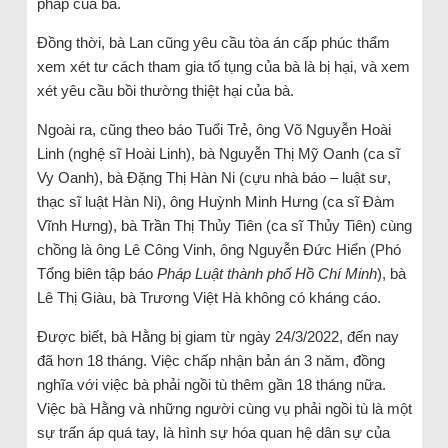
pháp của bà.
Đồng thời, bà Lan cũng yêu cầu tòa án cấp phúc thẩm
xem xét tư cách tham gia tố tụng của bà là bị hại, và xem
xét yêu cầu bồi thường thiệt hại của bà.
Ngoài ra, cũng theo báo Tuổi Trẻ, ông Võ Nguyễn Hoài
Linh (nghệ sĩ Hoài Linh), bà Nguyễn Thị Mỹ Oanh (ca sĩ
Vy Oanh), bà Ðặng Thị Hàn Ni (cựu nhà báo – luật sư,
thạc sĩ luật Hàn Ni), ông Huỳnh Minh Hưng (ca sĩ Ðàm
Vĩnh Hưng), bà Trần Thị Thủy Tiên (ca sĩ Thủy Tiên) cùng
chồng là ông Lê Công Vinh, ông Nguyễn Đức Hiển (Phó
Tổng biên tập báo
Pháp Luật thành phố Hồ Chí Minh
), bà
Lê Thị Giàu, bà Trương Việt Hà không có kháng cáo.
Được biết, bà Hằng bị giam từ ngày 24/3/2022, đến nay
đã hơn 18 tháng. Việc chấp nhận bản án 3 năm, đồng
nghĩa với việc bà phải ngồi tù thêm gần 18 tháng nữa.
Việc bà Hằng và những người cùng vụ phải ngồi tù là một
sự trấn áp quá tay, là hình sự hóa quan hệ dân sự của