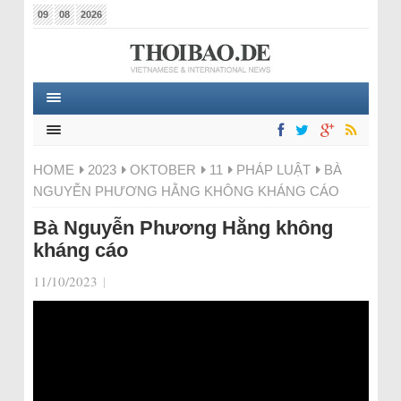
09
08
2026
HOME
2023
OKTOBER
11
PHÁP LUẬT
BÀ
NGUYỄN PHƯƠNG HẰNG KHÔNG KHÁNG CÁO
Bà Nguyễn Phương Hằng không
kháng cáo
11/10/2023
|