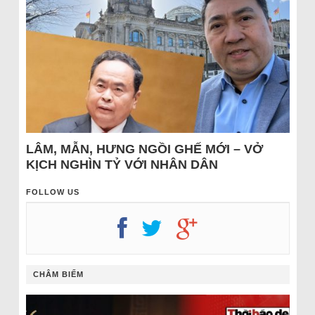
LÂM, MẪN, HƯNG NGỒI GHẾ MỚI – VỞ
KỊCH NGHÌN TỶ VỚI NHÂN DÂN
FOLLOW US
CHÂM BIẾM