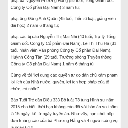
phạt bà Nguyễn Phương Hằng (52 tuổi, Tổng Giám đốc
Công ty Cổ phần Đại Nam) 3 năm tù;
phạt ông Đặng Anh Quân (45 tuổi, Tiến sĩ luật, giảng viên
đại học) 2 năm 6 tháng tù;
phạt các bị cáo Nguyễn Thị Mai Nhi (40 tuổi, Trợ lý Tổng
Giám đốc Công ty Cổ phần Đại Nam), Lê Thị Thu Hà (31
tuổi, nhân viên Văn phòng Công ty Cổ phần Đại Nam),
Huỳnh Công Tân (29 tuổi, Trưởng phòng Truyền thông
Công ty Cổ phần Đại Nam) 1 năm 6 tháng tù,
Cùng về tội “lợi dụng các quyền tự do dân chủ xâm phạm
lợi ích của Nhà nước, quyền, lợi ích hợp pháp của tổ
chức, cá nhân”.
Báo Tuổi Trẻ dẫn Điều 333 Bộ luật Tố tụng Hình sự năm
2015 cho biết, thời hạn kháng cáo đối với bản án sơ thẩm
là 15 ngày, kể từ ngày tuyên án. Như vậy, hạn chót nộp
đơn kháng cáo của bà Phương Hằng và 4 người cùng vụ
là ngày 6/10.