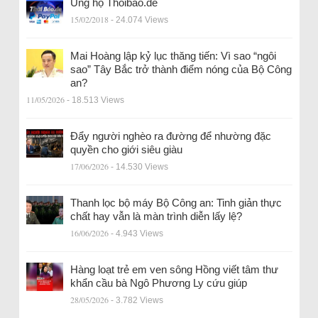
Ủng hộ Thoibao.de
15/02/2018
- 24.074 Views
Mai Hoàng lập kỷ lục thăng tiến: Vì sao “ngôi
sao” Tây Bắc trở thành điểm nóng của Bộ Công
an?
11/05/2026
- 18.513 Views
Đẩy người nghèo ra đường để nhường đặc
quyền cho giới siêu giàu
17/06/2026
- 14.530 Views
Thanh lọc bộ máy Bộ Công an: Tinh giản thực
chất hay vẫn là màn trình diễn lấy lệ?
16/06/2026
- 4.943 Views
Hàng loạt trẻ em ven sông Hồng viết tâm thư
khẩn cầu bà Ngô Phương Ly cứu giúp
28/05/2026
- 3.782 Views