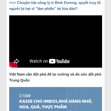
>>> Chuyện hài công lý ở Bình Dương, quyết truy tố
người bị hại vì “làm phiền” kẻ lừa đảo?
Việt Nam cần đột phá để tự cường và đủ sức đối phó
Trung Quốc