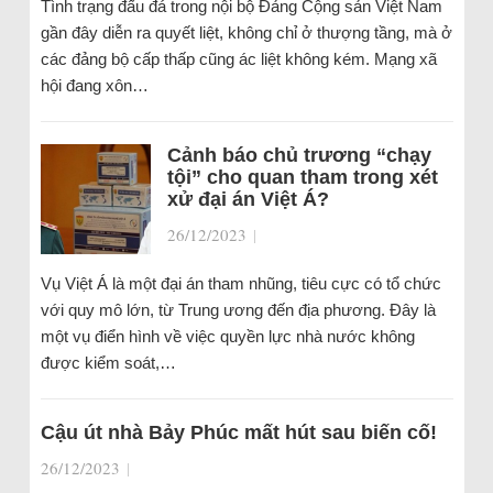
Tình trạng đấu đá trong nội bộ Đảng Cộng sản Việt Nam
gần đây diễn ra quyết liệt, không chỉ ở thượng tầng, mà ở
các đảng bộ cấp thấp cũng ác liệt không kém. Mạng xã
hội đang xôn…
Cảnh báo chủ trương “chạy
tội” cho quan tham trong xét
xử đại án Việt Á?
26/12/2023
|
Vụ Việt Á là một đại án tham nhũng, tiêu cực có tổ chức
với quy mô lớn, từ Trung ương đến địa phương. Đây là
một vụ điển hình về việc quyền lực nhà nước không
được kiểm soát,…
Cậu út nhà Bảy Phúc mất hút sau biến cố!
26/12/2023
|