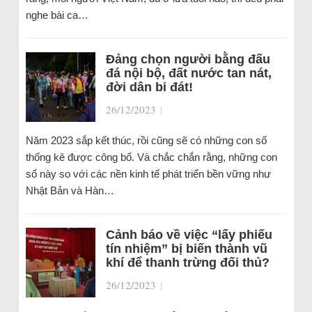
nghe bài ca…
Đảng chọn người bằng đấu
đá nội bộ, đất nước tan nát,
đời dân bi đát!
26/12/2023
|
Năm 2023 sắp kết thúc, rồi cũng sẽ có những con số
thống kê được công bố. Và chắc chắn rằng, những con
số này so với các nền kinh tế phát triển bền vững như
Nhật Bản và Hàn…
Cảnh báo về việc “lấy phiếu
tín nhiệm” bị biến thành vũ
khí để thanh trừng đối thủ?
26/12/2023
|