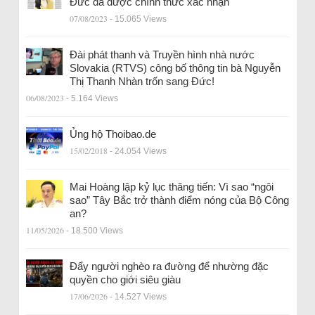
Đức đã được chính thức xác nhận
07/08/2023
- 15.065 Views
Đài phát thanh và Truyền hình nhà nước
Slovakia (RTVS) công bố thông tin bà Nguyễn
Thị Thanh Nhàn trốn sang Đức!
06/08/2023
- 5.164 Views
Ủng hộ Thoibao.de
15/02/2018
- 24.054 Views
Mai Hoàng lập kỷ lục thăng tiến: Vì sao “ngôi
sao” Tây Bắc trở thành điểm nóng của Bộ Công
an?
11/05/2026
- 18.500 Views
Đẩy người nghèo ra đường để nhường đặc
quyền cho giới siêu giàu
17/06/2026
- 14.527 Views