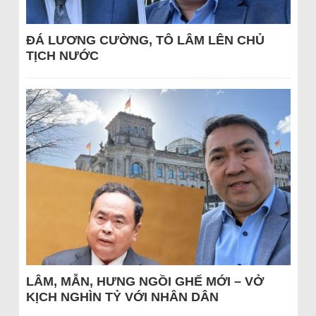
ĐÁ LƯƠNG CƯỜNG, TÔ LÂM LÊN CHỦ
TỊCH NƯỚC
LÂM, MẪN, HƯNG NGỒI GHẾ MỚI – VỞ
KỊCH NGHÌN TỶ VỚI NHÂN DÂN