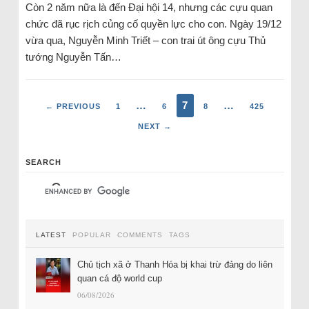
Còn 2 năm nữa là đến Đại hội 14, nhưng các cựu quan
chức đã rục rịch củng cố quyền lực cho con. Ngày 19/12
vừa qua, Nguyễn Minh Triết – con trai út ông cựu Thủ
tướng Nguyễn Tấn…
…
7
…
← PREVIOUS
1
6
8
425
NEXT →
SEARCH
LATEST
POPULAR
COMMENTS
TAGS
Chủ tịch xã ở Thanh Hóa bị khai trừ đảng do liên
quan cá độ world cup
06/08/2026