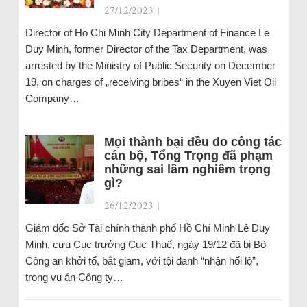
27/12/2023
|
Director of Ho Chi Minh City Department of Finance Le
Duy Minh, former Director of the Tax Department, was
arrested by the Ministry of Public Security on December
19, on charges of „receiving bribes“ in the Xuyen Viet Oil
Company…
Mọi thành bại đều do công tác
cán bộ, Tổng Trọng đã phạm
những sai lầm nghiêm trọng
gì?
26/12/2023
|
Giám đốc Sở Tài chính thành phố Hồ Chí Minh Lê Duy
Minh, cựu Cục trưởng Cục Thuế, ngày 19/12 đã bị Bộ
Công an khởi tố, bắt giam, với tội danh “nhận hối lộ”,
trong vụ án Công ty…