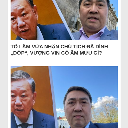
TÔ LÂM VỪA NHẬN CHỦ TỊCH ĐÃ DÍNH
„DỚP“, VƯỢNG VIN CÓ ÂM MƯU GÌ?