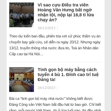
Vì sao cựu Điều tra viên
Hoàng Văn Hưng bất ngờ
nhận tội, nộp lại 18,8 tỉ lừa
chạy án?
26/12/2023
|
Theo dự kiến ban đầu, phiên tòa xét xử phúc thẩm vụ án
chuyến bay giải cứu, sẽ diễn ra ngày 20/12. Nhưng ngày
13/12, truyền thông nhà nước đưa tin, Toà án Nhân dân
Cấp cao tại Hà Nội…
Tinh gọn bộ máy bằng cách
tuyển 4 bù 1. Đỉnh cao trí tuệ
Đảng ta!
26/12/2023
|
Bài ca “tinh gọn bộ máy nhà nước” không biết được
Đảng Cộng sản Việt Nam bắt đầu hát từ bao giờ. Chỉ biết
rằng, mỗi người Việt Nam, dù ở lứa tuổi nào, thì đều phải