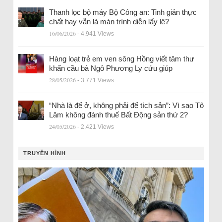
Thanh lọc bộ máy Bộ Công an: Tinh giản thực
chất hay vẫn là màn trình diễn lấy lệ?
16/06/2026
- 4.941 Views
Hàng loạt trẻ em ven sông Hồng viết tâm thư
khẩn cầu bà Ngô Phương Ly cứu giúp
28/05/2026
- 3.771 Views
“Nhà là để ở, không phải để tích sản”: Vì sao Tô
Lâm không đánh thuế Bất Động sản thứ 2?
24/05/2026
- 2.421 Views
TRUYỀN HÌNH