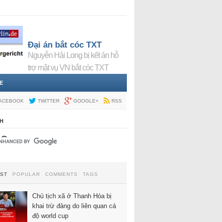
Đại án bắt cóc TXT
Nguyễn Hải Long bị kết án hỗ
trợ mật vụ VN bắt cóc TXT
E
ACEBOOK
TWITTER
GOOGLE+
RSS
H
EST
POPULAR
COMMENTS
TAGS
Chủ tịch xã ở Thanh Hóa bị
khai trừ đảng do liên quan cá
độ world cup