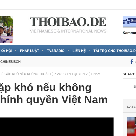
 đã được chính thức xác nhận
3 Jahren ago
XÃ HỘI
PHÁP LUẬT
TV&RADIO
LIÊN HỆ
TÀI TRỢ CHO THOIBAO.D
CHINESISCH
F
SẼ GẶP KHÓ NẾU KHÔNG THOẢ HIỆP VỚI CHÍNH QUYỀN VIỆT NAM
SEARC
ặp khó nếu không
chính quyền Việt Nam
LAT