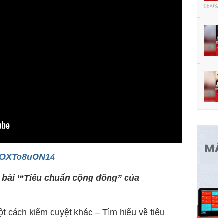
06/08
/AOXTo8uON14
ó bài ‘“Tiêu chuẩn cộng đồng” của
t cách kiểm duyệt khác – Tìm hiểu về tiêu