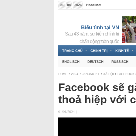
06
08
2026
Headline:
Tin bà Nguyễn Thị Thanh Nhàn đang ẩn náu tại Đức
Biểu tình tại VN
Sau 43 năm, sự kiện chính trị
chấn động toàn quốc
TRANG CHỦ
CHÍNH TRỊ
KINH TẾ
ENGLISCH
DEUTSCH
RUSSISCH
HOME
2024
JANUAR
1
XÃ HỘI
FACEBOOK 
Facebook sẽ g
thoả hiệp với 
01/01/2024
|