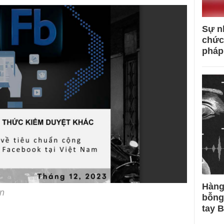
Sự n
chức
pháp
Hàng
ân
bỗng
tay 