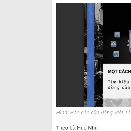
Hình: Báo cáo của đảng Việt T
Theo bà Huệ Như: