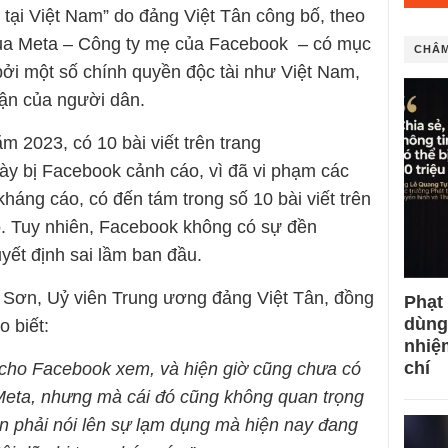
ại Việt Nam” do đảng Việt Tân công bố, theo
của Meta – Công ty mẹ của Facebook – có mục
CHÂM
bởi một số chính quyền độc tài như Việt Nam,
ận của người dân.
m 2023, có 10 bài viết trên trang
y bị Facebook cảnh cáo, vì đã vi phạm các
háng cáo, có đến tám trong số 10 bài viết trên
 Tuy nhiên, Facebook không có sự đền
yết định sai lầm ban đầu.
 Sơn, Uỷ viên Trung ương đảng Việt Tân, đồng
Phạt
dùng
o biết:
nhiệ
chí
i cho Facebook xem, và hiện giờ cũng chưa có
Meta, nhưng mà cái đó cũng không quan trọng
ần phải nói lên sự lạm dụng mà hiện nay đang