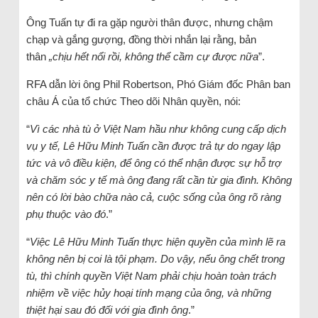
Ông Tuấn tự đi ra gặp người thân được, nhưng chậm
chạp và gắng gượng, đồng thời nhắn lại rằng, bản
thân
„chịu hết nổi rồi, không thể cầm cự được nữa
”.
RFA dẫn lời ông Phil Robertson, Phó Giám đốc Phân ban
châu Á của tổ chức Theo dõi Nhân quyền, nói:
“
Vì các nhà tù ở Việt Nam hầu như không cung cấp dịch
vụ y tế, Lê Hữu Minh Tuấn cần được trả tự do ngay lập
tức và vô điều kiện, để ông có thể nhận được sự hỗ trợ
và chăm sóc y tế mà ông đang rất cần từ gia đình. Không
nên có lời bào chữa nào cả, cuộc sống của ông rõ ràng
phụ thuộc vào đó
.”
“
Việc Lê Hữu Minh Tuấn thực hiện quyền của mình lẽ ra
không nên bị coi là tội phạm. Do vậy, nếu ông chết trong
tù, thì chính quyền Việt Nam phải chịu hoàn toàn trách
nhiệm về việc hủy hoại tính mạng của ông, và những
thiệt hại sau đó đối với gia đình ông
.”