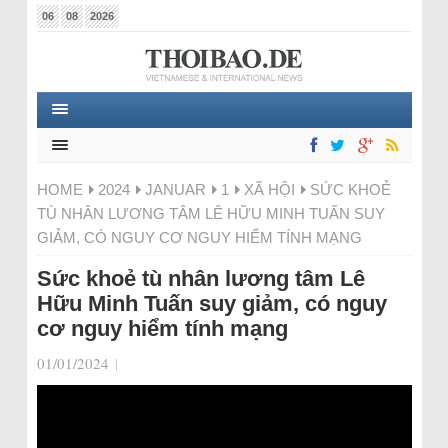
06
08
2026
HOME
2024
JANUAR
1
XÃ HỘI
SỨC KHOẺ
TÙ NHÂN LƯƠNG TÂM LÊ HỮU MINH TUẤN SUY
GIẢM, CÓ NGUY CƠ NGUY HIỂM TÍNH MẠNG
Sức khoẻ tù nhân lương tâm Lê
Hữu Minh Tuấn suy giảm, có nguy
cơ nguy hiểm tính mạng
01/01/2024
|