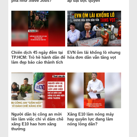
phá như Steve Jobs?
áp đặt độc quyền
Chiến dịch 45 ngày đêm tại
EVN ôm lãi khổng lồ nhưng
TP.HCM: Trò hề hành dân để
hóa đơn dân vẫn tăng vọt
làm đẹp báo cáo thành tích
Người dân bị công an mời
Xăng E10 làm nóng máy
lên làm việc chỉ vì dám chê
hay quyền lực đang làm
xăng E10 hao hơn xăng
nóng lòng dân?
thường