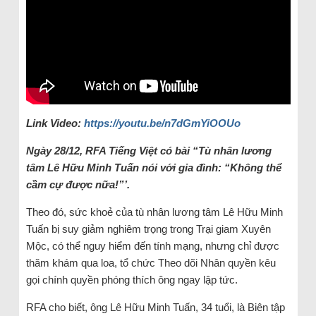
Link Video:
https://youtu.be/n7dGmYiOOUo
Ngày 28/12, RFA Tiếng Việt có bài “Tù nhân lương
tâm Lê Hữu Minh Tuấn nói với gia đình: “Không thể
cầm cự được nữa!”’.
Theo đó, sức khoẻ của tù nhân lương tâm Lê Hữu Minh
Tuấn bị suy giảm nghiêm trọng trong Trại giam Xuyên
Mộc, có thể nguy hiểm đến tính mạng, nhưng chỉ được
thăm khám qua loa, tổ chức Theo dõi Nhân quyền kêu
gọi chính quyền phóng thích ông ngay lập tức.
RFA cho biết, ông Lê Hữu Minh Tuấn, 34 tuổi, là Biên tập