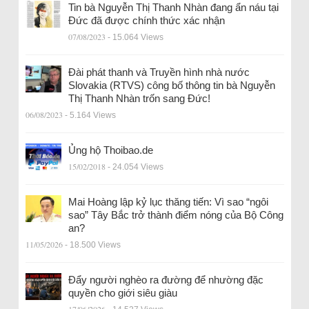
Tin bà Nguyễn Thị Thanh Nhàn đang ẩn náu tại
Đức đã được chính thức xác nhận
07/08/2023
- 15.064 Views
Đài phát thanh và Truyền hình nhà nước
Slovakia (RTVS) công bố thông tin bà Nguyễn
Thị Thanh Nhàn trốn sang Đức!
06/08/2023
- 5.164 Views
Ủng hộ Thoibao.de
15/02/2018
- 24.054 Views
Mai Hoàng lập kỷ lục thăng tiến: Vì sao “ngôi
sao” Tây Bắc trở thành điểm nóng của Bộ Công
an?
11/05/2026
- 18.500 Views
Đẩy người nghèo ra đường để nhường đặc
quyền cho giới siêu giàu
17/06/2026