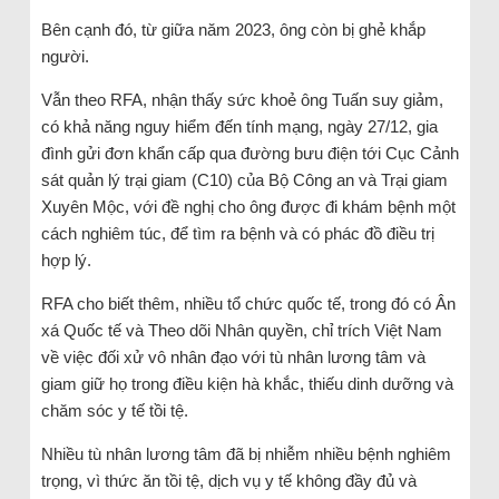
Bên cạnh đó, từ giữa năm 2023, ông còn bị ghẻ khắp
người.
Vẫn theo RFA, nhận thấy sức khoẻ ông Tuấn suy giảm,
có khả năng nguy hiểm đến tính mạng, ngày 27/12, gia
đình gửi đơn khẩn cấp qua đường bưu điện tới Cục Cảnh
sát quản lý trại giam (C10) của Bộ Công an và Trại giam
Xuyên Mộc, với đề nghị cho ông được đi khám bệnh một
cách nghiêm túc, để tìm ra bệnh và có phác đồ điều trị
hợp lý.
RFA cho biết thêm, nhiều tổ chức quốc tế, trong đó có Ân
xá Quốc tế và Theo dõi Nhân quyền, chỉ trích Việt Nam
về việc đối xử vô nhân đạo với tù nhân lương tâm và
giam giữ họ trong điều kiện hà khắc, thiếu dinh dưỡng và
chăm sóc y tế tồi tệ.
Nhiều tù nhân lương tâm đã bị nhiễm nhiều bệnh nghiêm
trọng, vì thức ăn tồi tệ, dịch vụ y tế không đầy đủ và