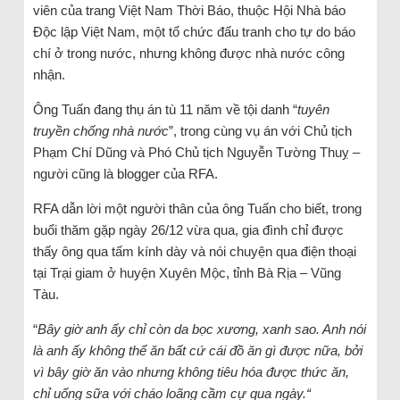
viên của trang Việt Nam Thời Báo, thuộc Hội Nhà báo
Độc lập Việt Nam, một tổ chức đấu tranh cho tự do báo
chí ở trong nước, nhưng không được nhà nước công
nhận.
Ông Tuấn đang thụ án tù 11 năm về tội danh “
tuyên
truyền chống nhà nước
”, trong cùng vụ án với Chủ tịch
Phạm Chí Dũng và Phó Chủ tịch Nguyễn Tường Thuỵ –
người cũng là blogger của RFA.
RFA dẫn lời một người thân của ông Tuấn cho biết, trong
buổi thăm gặp ngày 26/12 vừa qua, gia đình chỉ được
thấy ông qua tấm kính dày và nói chuyện qua điện thoại
tại Trại giam ở huyện Xuyên Mộc, tỉnh Bà Rịa – Vũng
Tàu.
“
Bây giờ anh ấy chỉ còn da bọc xương, xanh sao. Anh nói
là anh ấy không thể
ăn bất cứ cái đồ
ăn gì
được nữa, bởi
vì bây giờ
ăn vào nhưng không tiêu hóa được thức ăn,
chỉ uống sữa với cháo loãng cầm cự qua ngày.“