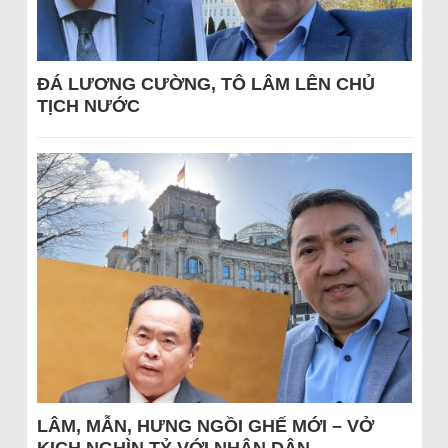
ĐÁ LƯƠNG CƯỜNG, TÔ LÂM LÊN CHỦ
TỊCH NƯỚC
LÂM, MẪN, HƯNG NGỒI GHẾ MỚI – VỞ
KỊCH NGHÌN TỶ VỚI NHÂN DÂN