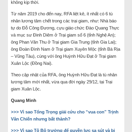
không kịp thời.
Từ năm 2019 cho đến nay, RFA liệt kê, ít nhất có 6 tù
nhân lương tâm chết trong các trại giam, như: Nhà báo
tự do Đỗ Công Đương, cựu giáo chức Đào Quang Thực
và mục sư Đinh Diêm ở Trại giam số 6 (tỉnh Nghệ An);
ông Phan Văn Thu ở Trại giam Gia Trung (tỉnh Gia Lai);
ông Đoàn Đình Nam ở Trại giam Xuyên Mộc (tỉnh Bà Rịa
– Vũng Tàu), cùng với ông Huỳnh Hữu Đạt ở Trại giam
Xuân Lộc (Đồng Nai).
Theo cập nhật của RFA, ông Huỳnh Hữu Đạt là tù nhân
lương tâm mới nhất, vừa qua đời ngày 29/12, tại Trại
giam Xuân Lộc.
Quang Minh
>>>
Vì sao Tổng Trọng giải cứu cho “vua con” Trịnh
Văn Chiến nhưng bất thành?
>>>
Vì sao Tô Bộ trưởng để quyền lực sa sút và bị