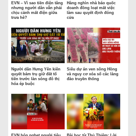
EVN – Vì sao tiền điện tăng
Hàng nghìn nhà báo quốc
nhưng người dân vẫn phải
doanh đồng loạt mất việc
chịu cảnh mất điện giữa
làm sau quyết định đóng
trưa hè?
cửa
Người dân Hưng Yên kiên
Siêu dự án ven sông Hồng
quyết bám trụ giữ đất tổ
và nguy cơ xóa sổ các làng
tiên trước làn sóng đô thị
đào truyền thống
hóa ép buộc
EVN bóp nghẹt người tiêu
Bài học từ Thủ Thiêm: Lời