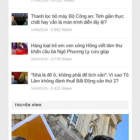
- 14.527 Views
Thanh lọc bộ máy Bộ Công an: Tinh giản thực
chất hay vẫn là màn trình diễn lấy lệ?
16/06/2026
- 4.941 Views
Hàng loạt trẻ em ven sông Hồng viết tâm thư
khẩn cầu bà Ngô Phương Ly cứu giúp
28/05/2026
- 3.770 Views
“Nhà là để ở, không phải để tích sản”: Vì sao Tô
Lâm không đánh thuế Bất Động sản thứ 2?
24/05/2026
- 2.421 Views
TRUYỀN HÌNH