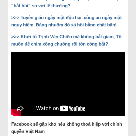
“hắt hủi” so với lệ thường?
>>>
Tuyên giáo ngày một độc hại, công an ngày một
nguy hiểm. Đảng nhuộm đỏ xã hội bằng chất bẩn!
>>>
Khởi tố Trịnh Văn Chiến mà không bắt giam, Tô
muốn để chim xổng chuồng rồi tốn công bắt?
Facebook sẽ gặp khó nếu không thoả hiệp với chính
quyền Việt Nam