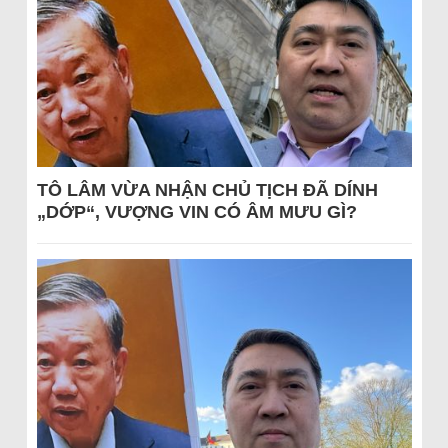
TÔ LÂM VỪA NHẬN CHỦ TỊCH ĐÃ DÍNH
„DỚP“, VƯỢNG VIN CÓ ÂM MƯU GÌ?