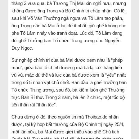
tháng 3 vừa qua, bà Trương Thị Mai xin nghỉ hưu, nhưng
không được ông Trọng và Bộ Chính trị chấp nhận. Có lẽ,
sau khi Võ Văn Thưởng ngã ngựa và Tô Lâm tạo phản,
ông Trọng cần bà Mai ở lại, để ít nhất, giữ ghế không cho
phe Tô Lâm nhảy vào tranh đoạt. Lúc đó, Tô Lâm đang
đòi ghế Trưởng ban Tổ chức Trung ương cho Nguyễn
Duy Ngọc.
Sự nghiệp chính trị của bà Mai được xem như là “phép
màu”, giữa bão tố chính trường mà bà lại cứ thăng tiến
vù vù, mặc dù thế và lực của bà được xem là “yếu” nhất
trong số 5 nhân vật chủ chốt. Ban đầu là ghế Trưởng ban
Tổ chức Trung ương, sau đó, bà kiêm luôn ghế Thường
trực Ban Bí thư. Trong 3 năm, bà lên 2 chức, một tốc độ
tiến thân rất “thần tốc”.
Chưa dừng ở đó, theo nguồn tin mà Thoibao.de nhận
được, tại kỳ họp bất thường của Bộ Chính trị ngày 25/4,
một lần nữa, bà Mai được giới thiệu vào ghế Chủ tịch