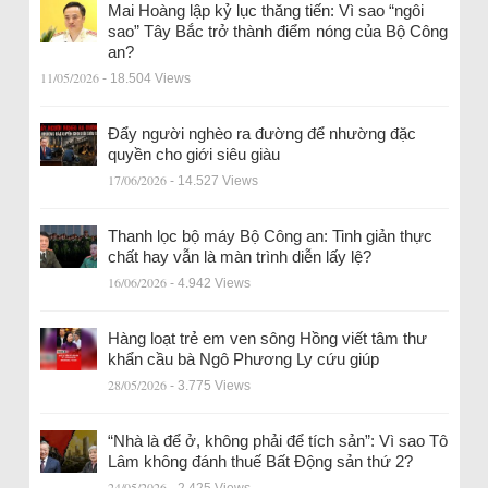
Mai Hoàng lập kỷ lục thăng tiến: Vì sao “ngôi
sao” Tây Bắc trở thành điểm nóng của Bộ Công
an?
11/05/2026
- 18.504 Views
Đẩy người nghèo ra đường để nhường đặc
quyền cho giới siêu giàu
17/06/2026
- 14.527 Views
Thanh lọc bộ máy Bộ Công an: Tinh giản thực
chất hay vẫn là màn trình diễn lấy lệ?
16/06/2026
- 4.942 Views
Hàng loạt trẻ em ven sông Hồng viết tâm thư
khẩn cầu bà Ngô Phương Ly cứu giúp
28/05/2026
- 3.775 Views
“Nhà là để ở, không phải để tích sản”: Vì sao Tô
Lâm không đánh thuế Bất Động sản thứ 2?
24/05/2026