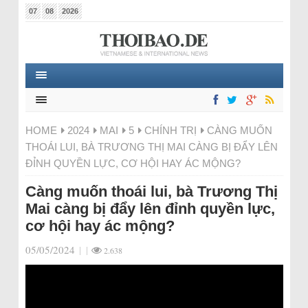
07
08
2026
HOME
2024
MAI
5
CHÍNH TRỊ
CÀNG MUỐN
THOÁI LUI, BÀ TRƯƠNG THỊ MAI CÀNG BỊ ĐẨY LÊN
ĐỈNH QUYỀN LỰC, CƠ HỘI HAY ÁC MỘNG?
Càng muốn thoái lui, bà Trương Thị
Mai càng bị đẩy lên đỉnh quyền lực,
cơ hội hay ác mộng?
05/05/2024
|
|
2.638