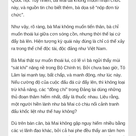
Quốc hội. Tuy nhiên, bà Mai đã không muốn nhận chức
này, và nguồn tin cho biết thêm, bà dọa sẽ “nộp đơn từ
chức”.
Như vậy, rõ ràng, bà Mai không muốn tiến thân, bà chỉ
muốn thoái lui giữa cơn sóng cồn, nhưng thời thế lại cứ
đẩy bà lên. Hiện tượng kỳ quái này đúng là chỉ có thể xảy
ra trong thể chế độc tài, độc đảng như Việt Nam.
Bà Mai thật sự muốn thoái lui, có lẽ vì bà ngửi thấy mùi
“sát khí” nặng nề trong Bộ Chính trị. Bởi chưa bao giờ, Tô
Lâm lại mạnh tay, bất chấp, và manh động, như lúc này.
Nếu cường độ của cuộc đấu đá cứ đẩy lên, thì không loại
trừ khả năng, các “đồng chí” trong Đảng lại dùng những
thủ đoạn thâm hiểm nhất, đấy là thuốc nhau. Liệu rằng,
một người hiền lành như bà Mai có chịu nổi cảnh tranh
đấu khốc liệt như thế hay không?
Dù trên bàn cân, bà Mai không gặp nguy hiểm nhiều bằng
các vị lãnh đạo khác, bởi cả hai phe đều thấy an tâm hơn