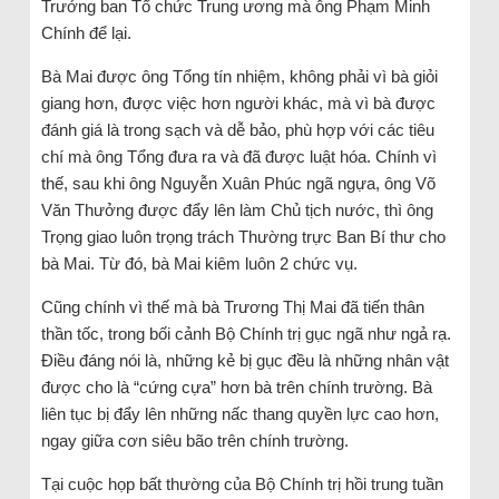
Trưởng ban Tổ chức Trung ương mà ông Phạm Minh
Chính để lại.
Bà Mai được ông Tổng tín nhiệm, không phải vì bà giỏi
giang hơn, được việc hơn người khác, mà vì bà được
đánh giá là trong sạch và dễ bảo, phù hợp với các tiêu
chí mà ông Tổng đưa ra và đã được luật hóa. Chính vì
thế, sau khi ông Nguyễn Xuân Phúc ngã ngựa, ông Võ
Văn Thưởng được đẩy lên làm Chủ tịch nước, thì ông
Trọng giao luôn trọng trách Thường trực Ban Bí thư cho
bà Mai. Từ đó, bà Mai kiêm luôn 2 chức vụ.
Cũng chính vì thế mà bà Trương Thị Mai đã tiến thân
thần tốc, trong bối cảnh Bộ Chính trị gục ngã như ngả rạ.
Điều đáng nói là, những kẻ bị gục đều là những nhân vật
được cho là “cứng cựa” hơn bà trên chính trường. Bà
liên tục bị đẩy lên những nấc thang quyền lực cao hơn,
ngay giữa cơn siêu bão trên chính trường.
Tại cuộc họp bất thường của Bộ Chính trị hồi trung tuần