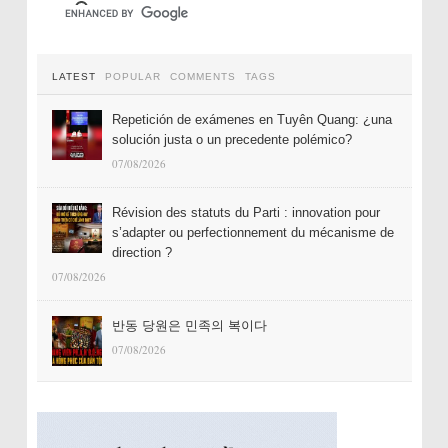
LATEST
POPULAR
COMMENTS
TAGS
Repetición de exámenes en Tuyên Quang: ¿una
solución justa o un precedente polémico?
07/08/2026
Révision des statuts du Parti : innovation pour
s’adapter ou perfectionnement du mécanisme de
direction ?
07/08/2026
반동 당원은 민족의 복이다
07/08/2026