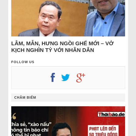
LÂM, MẪN, HƯNG NGỒI GHẾ MỚI – VỞ
KỊCH NGHÌN TỶ VỚI NHÂN DÂN
FOLLOW US
CHÂM BIẾM