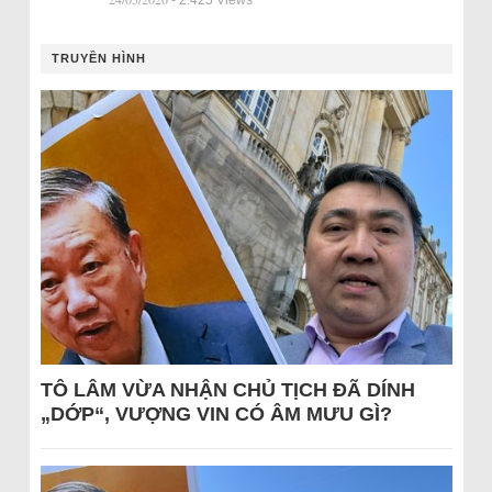
- 2.425 Views
TRUYỀN HÌNH
TÔ LÂM VỪA NHẬN CHỦ TỊCH ĐÃ DÍNH
„DỚP“, VƯỢNG VIN CÓ ÂM MƯU GÌ?