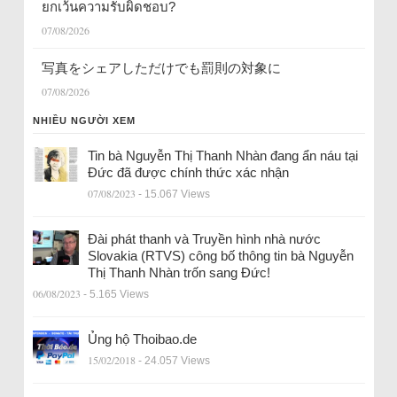
ยกเว้นความรับผิดชอบ?
07/08/2026
写真をシェアしただけでも罰則の対象に
07/08/2026
NHIỀU NGƯỜI XEM
Tin bà Nguyễn Thị Thanh Nhàn đang ẩn náu tại
Đức đã được chính thức xác nhận
07/08/2023
- 15.067 Views
Đài phát thanh và Truyền hình nhà nước
Slovakia (RTVS) công bố thông tin bà Nguyễn
Thị Thanh Nhàn trốn sang Đức!
06/08/2023
- 5.165 Views
Ủng hộ Thoibao.de
15/02/2018
- 24.057 Views