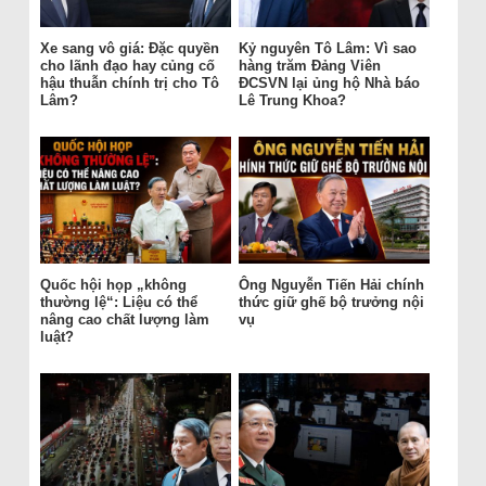
Xe sang vô giá: Đặc quyền
Kỷ nguyên Tô Lâm: Vì sao
cho lãnh đạo hay củng cố
hàng trăm Đảng Viên
hậu thuẫn chính trị cho Tô
ĐCSVN lại ủng hộ Nhà báo
Lâm?
Lê Trung Khoa?
Quốc hội họp „không
Ông Nguyễn Tiến Hải chính
thường lệ“: Liệu có thể
thức giữ ghế bộ trưởng nội
nâng cao chất lượng làm
vụ
luật?