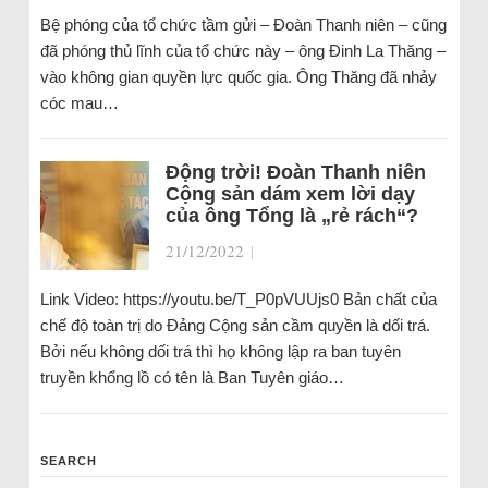
Bệ phóng của tổ chức tầm gửi – Đoàn Thanh niên – cũng
đã phóng thủ lĩnh của tổ chức này – ông Đinh La Thăng –
vào không gian quyền lực quốc gia. Ông Thăng đã nhảy
cóc mau…
Động trời! Đoàn Thanh niên
Cộng sản dám xem lời dạy
của ông Tổng là „rẻ rách“?
21/12/2022
|
Link Video: https://youtu.be/T_P0pVUUjs0 Bản chất của
chế độ toàn trị do Đảng Cộng sản cầm quyền là dối trá.
Bởi nếu không dối trá thì họ không lập ra ban tuyên
truyền khổng lồ có tên là Ban Tuyên giáo…
SEARCH