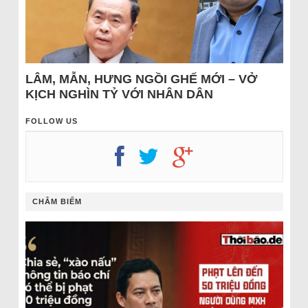
LÂM, MẪN, HƯNG NGỒI GHẾ MỚI – VỞ
KỊCH NGHÌN TỶ VỚI NHÂN DÂN
FOLLOW US
CHÂM BIẾM