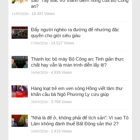
sao” Tây Bắc trở thành điểm nóng của Bộ Công
an?
11/05/2026
- 18.497 Views
Đẩy người nghèo ra đường để nhường đặc
quyền cho giới siêu giàu
17/06/2026
- 14.527 Views
Thanh lọc bộ máy Bộ Công an: Tinh giản thực
chất hay vẫn là màn trình diễn lấy lệ?
16/06/2026
- 4.939 Views
Hàng loạt trẻ em ven sông Hồng viết tâm thư
khẩn cầu bà Ngô Phương Ly cứu giúp
28/05/2026
- 3.768 Views
“Nhà là để ở, không phải để tích sản”: Vì sao Tô
Lâm không đánh thuế Bất Động sản thứ 2?
24/05/2026
- 2.419 Views