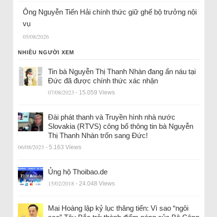
Ông Nguyễn Tiến Hải chính thức giữ ghế bộ trưởng nội
vụ
05/08/2026
NHIỀU NGƯỜI XEM
Tin bà Nguyễn Thị Thanh Nhàn đang ẩn náu tại
Đức đã được chính thức xác nhận
07/08/2023
- 15.059 Views
Đài phát thanh và Truyền hình nhà nước
Slovakia (RTVS) công bố thông tin bà Nguyễn
Thị Thanh Nhàn trốn sang Đức!
06/08/2023
- 5.163 Views
Ủng hộ Thoibao.de
15/02/2018
- 24.048 Views
Mai Hoàng lập kỷ lục thăng tiến: Vì sao “ngôi