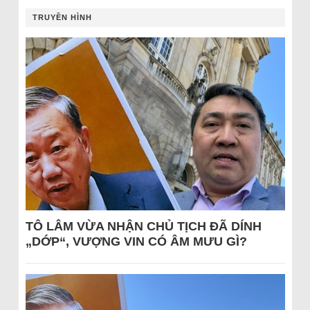
TRUYỀN HÌNH
TÔ LÂM VỪA NHẬN CHỦ TỊCH ĐÃ DÍNH
„DỚP“, VƯỢNG VIN CÓ ÂM MƯU GÌ?