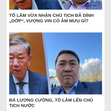
TÔ LÂM VỪA NHẬN CHỦ TỊCH ĐÃ DÍNH
„DỚP“, VƯỢNG VIN CÓ ÂM MƯU GÌ?
ĐÁ LƯƠNG CƯỜNG, TÔ LÂM LÊN CHỦ
TỊCH NƯỚC