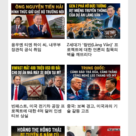
응우옌 티엔 하이 씨, 내무부
Z세대가 ‘랑반(Làng Vân)’ 프
장관직 공식 취임
로젝트에 대한 언론의 침묵의
벽을 깨뜨리다
빈패스트, 미국 전기차 공장 프
중국: 보복 경고, 미국과의 기
로젝트에 대한 4억 달러 인센
술 갈등 고조
티브 상실