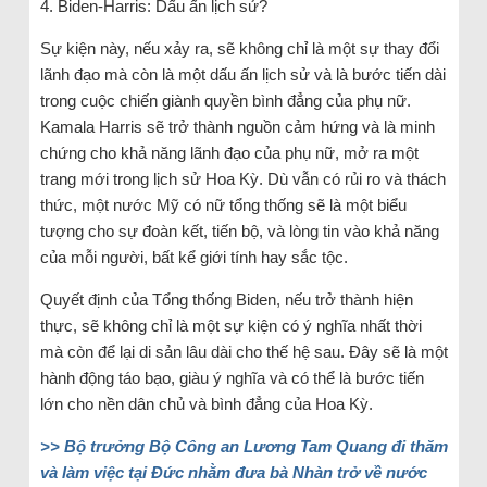
4. Biden-Harris: Dấu ấn lịch sử?
Sự kiện này, nếu xảy ra, sẽ không chỉ là một sự thay đổi
lãnh đạo mà còn là một dấu ấn lịch sử và là bước tiến dài
trong cuộc chiến giành quyền bình đẳng của phụ nữ.
Kamala Harris sẽ trở thành nguồn cảm hứng và là minh
chứng cho khả năng lãnh đạo của phụ nữ, mở ra một
trang mới trong lịch sử Hoa Kỳ. Dù vẫn có rủi ro và thách
thức, một nước Mỹ có nữ tổng thống sẽ là một biểu
tượng cho sự đoàn kết, tiến bộ, và lòng tin vào khả năng
của mỗi người, bất kể giới tính hay sắc tộc.
Quyết định của Tổng thống Biden, nếu trở thành hiện
thực, sẽ không chỉ là một sự kiện có ý nghĩa nhất thời
mà còn để lại di sản lâu dài cho thế hệ sau. Đây sẽ là một
hành động táo bạo, giàu ý nghĩa và có thể là bước tiến
lớn cho nền dân chủ và bình đẳng của Hoa Kỳ.
>> Bộ trưởng Bộ Công an Lương Tam Quang đi thăm
và làm việc tại Đức nhằm đưa bà Nhàn trở về nước