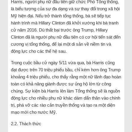
Harris, người phụ nữ đầu tiên giữ chức Phó Tổng thống,
là biểu tượng của sự đa dạng và sự thay đổi trong xã hội
Mỹ hiện đại. Nếu trở thành tổng thống, bà sẽ tiếp tục
hành trình mà Hillary Clinton đã khởi xướng khi bà tranh
cử năm 2016. Dù thất bại trước ông Trump, Hillary
Clinton đã là người phụ nữ đầu tiên có cơ hội tiến sát đến
cương vị tổng thống, để lại một di sản về niềm tin và
động lực cho các thế hệ sau.
Trong cuộc bầu cử ngày 5/11 vừa qua, bà Harris cũng
đạt được trên 70 triệu phiếu bầu, chỉ kém hơn ông Trump
khoảng 4 triệu phiếu, cho thấy rằng một nữ lãnh đạo hoàn
toàn có khả năng giành được sự ủng hộ lớn từ công
chúng. Sự kiện bà Harris lên làm Tổng thống sẽ là nguồn
động lực cho nhiều phụ nữ khác dám dấn thân vào chính
trị, phá vỡ các rào cản truyền thống và tạo ra một diện
mạo mới cho nước Mỹ.
2.2. Thách thức