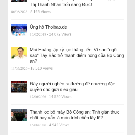
Thị Thanh Nhàn trốn sang Đức!
06/08/2023
- 5.165 Views
Ủng hộ Thoibao.de
15/02/2018
- 24.072 Views
Mai Hoàng lập kỷ lục thăng tiến: Vì sao “ngôi
sao” Tây Bắc trở thành điểm nóng của Bộ Công
an?
11/05/2026
- 18.510 Views
Đẩy người nghèo ra đường để nhường đặc
quyền cho giới siêu giàu
17/06/2026
- 14.529 Views
Thanh lọc bộ máy Bộ Công an: Tinh giản thực
chất hay vẫn là màn trình diễn lấy lệ?
16/06/2026
- 4.942 Views