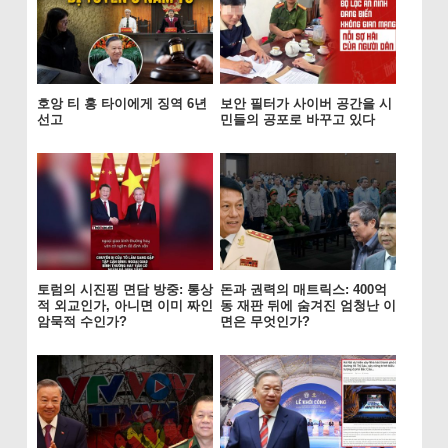
호앙 티 홍 타이에게 징역 6년
보안 필터가 사이버 공간을 시
선고
민들의 공포로 바꾸고 있다
토럼의 시진핑 면담 방중: 통상
돈과 권력의 매트릭스: 400억
적 외교인가, 아니면 이미 짜인
동 재판 뒤에 숨겨진 엄청난 이
암묵적 수인가?
면은 무엇인가?