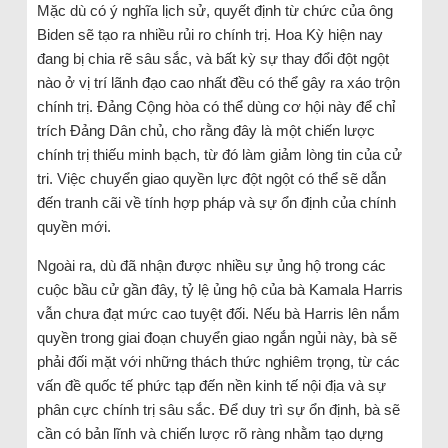
Mặc dù có ý nghĩa lịch sử, quyết định từ chức của ông
Biden sẽ tạo ra nhiều rủi ro chính trị. Hoa Kỳ hiện nay
đang bị chia rẽ sâu sắc, và bất kỳ sự thay đổi đột ngột
nào ở vị trí lãnh đạo cao nhất đều có thể gây ra xáo trộn
chính trị. Đảng Cộng hòa có thể dùng cơ hội này để chỉ
trích Đảng Dân chủ, cho rằng đây là một chiến lược
chính trị thiếu minh bạch, từ đó làm giảm lòng tin của cử
tri. Việc chuyển giao quyền lực đột ngột có thể sẽ dẫn
đến tranh cãi về tính hợp pháp và sự ổn định của chính
quyền mới.
Ngoài ra, dù đã nhận được nhiều sự ủng hộ trong các
cuộc bầu cử gần đây, tỷ lệ ủng hộ của bà Kamala Harris
vẫn chưa đạt mức cao tuyệt đối. Nếu bà Harris lên nắm
quyền trong giai đoạn chuyển giao ngắn ngủi này, bà sẽ
phải đối mặt với những thách thức nghiêm trọng, từ các
vấn đề quốc tế phức tạp đến nền kinh tế nội địa và sự
phân cực chính trị sâu sắc. Để duy trì sự ổn định, bà sẽ
cần có bản lĩnh và chiến lược rõ ràng nhằm tạo dựng