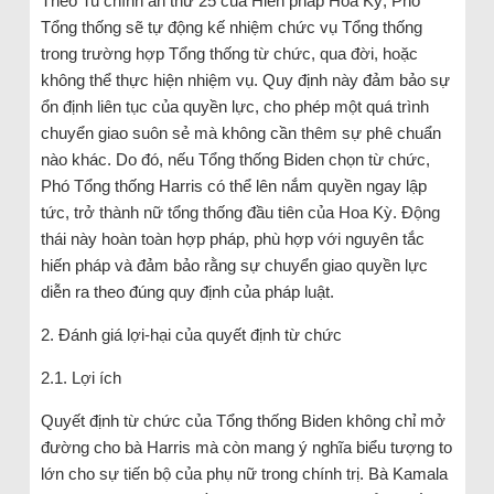
Theo Tu chính án thứ 25 của Hiến pháp Hoa Kỳ, Phó
Tổng thống sẽ tự động kế nhiệm chức vụ Tổng thống
trong trường hợp Tổng thống từ chức, qua đời, hoặc
không thể thực hiện nhiệm vụ. Quy định này đảm bảo sự
ổn định liên tục của quyền lực, cho phép một quá trình
chuyển giao suôn sẻ mà không cần thêm sự phê chuẩn
nào khác. Do đó, nếu Tổng thống Biden chọn từ chức,
Phó Tổng thống Harris có thể lên nắm quyền ngay lập
tức, trở thành nữ tổng thống đầu tiên của Hoa Kỳ. Động
thái này hoàn toàn hợp pháp, phù hợp với nguyên tắc
hiến pháp và đảm bảo rằng sự chuyển giao quyền lực
diễn ra theo đúng quy định của pháp luật.
2. Đánh giá lợi-hại của quyết định từ chức
2.1. Lợi ích
Quyết định từ chức của Tổng thống Biden không chỉ mở
đường cho bà Harris mà còn mang ý nghĩa biểu tượng to
lớn cho sự tiến bộ của phụ nữ trong chính trị. Bà Kamala