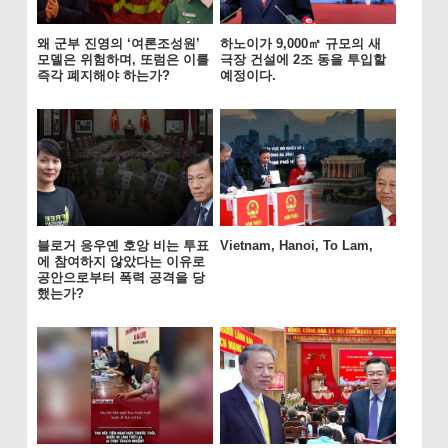
왜 군부 진영의 ‘여론조성원’
하노이가 9,000㎡ 규모의 새
모델은 위험하며, 또럼은 이를
극장 건설에 2조 동을 투입할
즉각 폐지해야 하는가?
예정이다.
블로거 응우옌 호앙 비는 투표
Vietnam, Hanoi, To Lam,
에 참여하지 않았다는 이유로
공안으로부터 폭력 공격을 당
했는가?