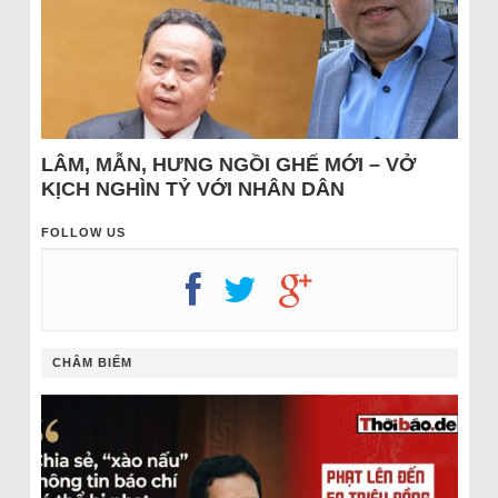
LÂM, MẪN, HƯNG NGỒI GHẾ MỚI – VỞ
KỊCH NGHÌN TỶ VỚI NHÂN DÂN
FOLLOW US
CHÂM BIẾM