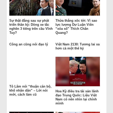
Sự thật đằng sau sự phát
Thừa thắng xốc tới: Vì sao
triển thần kỳ: Dòng xe tắc
lực lượng Dư Luận Viên
nghẽn 3 tiếng trên cầu Vĩnh
“xóa sổ” Thích Chân
Tuy?
Quang?
Công an cũng nói đạo lý
Việt Nam 2130: Tương lai xa
hơn cả một thế kỷ
Tô Lâm nói “thuận cán bộ,
khổ nhân dân” – Lời nói
Hoa Kỳ điều tra tài sản lãnh
mới, cách làm cũ
đạo Trung Quốc: Liệu Việt
Nam có nên nhìn lại chính
mình