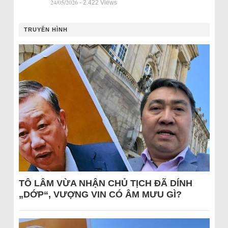
24/05/2026
- 2.422 Views
TRUYỀN HÌNH
TÔ LÂM VỪA NHẬN CHỦ TỊCH ĐÃ DÍNH
„DỚP“, VƯỢNG VIN CÓ ÂM MƯU GÌ?