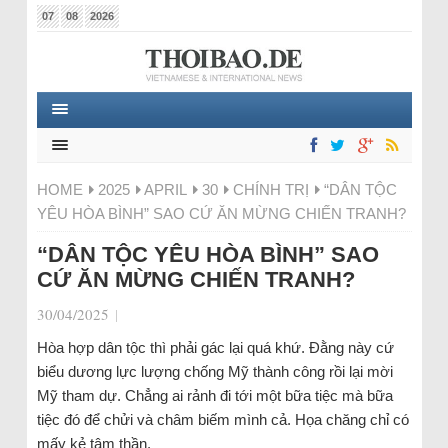
07
08
2026
HOME
2025
APRIL
30
CHÍNH TRỊ
“DÂN TỘC
YÊU HÒA BÌNH” SAO CỨ ĂN MỪNG CHIẾN TRANH?
“DÂN TỘC YÊU HÒA BÌNH” SAO
CỨ ĂN MỪNG CHIẾN TRANH?
30/04/2025
|
Hòa hợp dân tộc thì phải gác lại quá khứ. Đằng này cứ
biểu dương lực lượng chống Mỹ thành công rồi lại mời
Mỹ tham dự. Chẳng ai rảnh đi tới một bữa tiệc mà bữa
tiệc đó để chửi và châm biếm mình cả. Họa chăng chỉ có
mấy kẻ tâm thần.