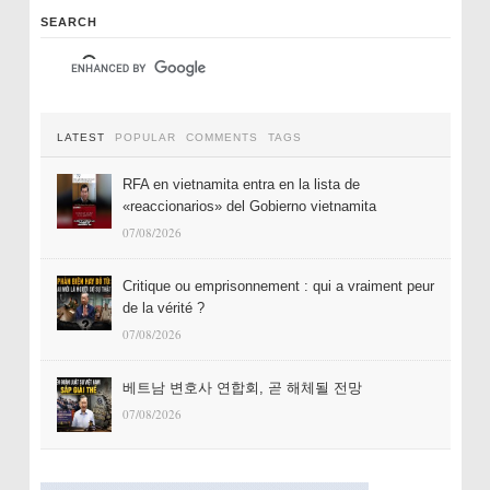
SEARCH
LATEST
POPULAR
COMMENTS
TAGS
RFA en vietnamita entra en la lista de
«reaccionarios» del Gobierno vietnamita
07/08/2026
Critique ou emprisonnement : qui a vraiment peur
de la vérité ?
07/08/2026
베트남 변호사 연합회, 곧 해체될 전망
07/08/2026