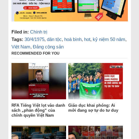
Filed in:
Chính trị
Tags:
30/4/1975
,
dân tộc
,
hoà bình
,
hot
,
kỷ niệm 50 năm
,
Việt Nam
,
Đảng cộng sản
RECOMMENDED FOR YOU
RFA Tiếng Việt lọt vào danh
Giáo dục khai phóng: Ai
sách „phản động“ của
mới đang sợ tự do tư duy
chính quyền Việt Nam