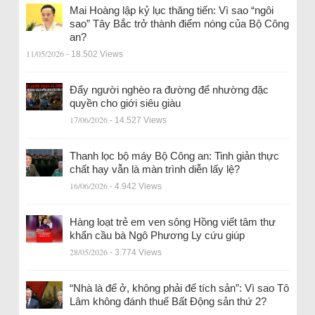
Mai Hoàng lập kỷ lục thăng tiến: Vì sao “ngôi
sao” Tây Bắc trở thành điểm nóng của Bộ Công
an?
11/05/2026
- 18.502 Views
Đẩy người nghèo ra đường để nhường đặc
quyền cho giới siêu giàu
17/06/2026
- 14.527 Views
Thanh lọc bộ máy Bộ Công an: Tinh giản thực
chất hay vẫn là màn trình diễn lấy lệ?
16/06/2026
- 4.942 Views
Hàng loạt trẻ em ven sông Hồng viết tâm thư
khẩn cầu bà Ngô Phương Ly cứu giúp
28/05/2026
- 3.774 Views
“Nhà là để ở, không phải để tích sản”: Vì sao Tô
Lâm không đánh thuế Bất Động sản thứ 2?