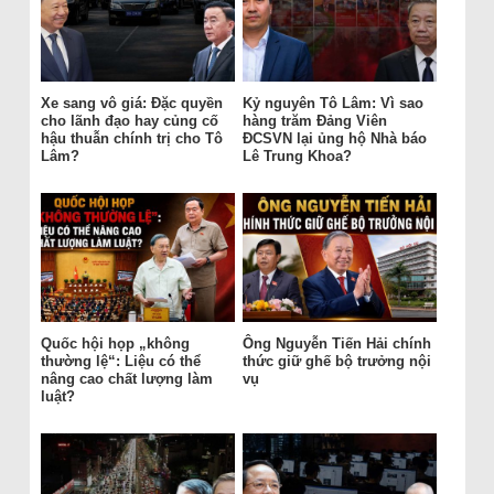
Xe sang vô giá: Đặc quyền
Kỷ nguyên Tô Lâm: Vì sao
cho lãnh đạo hay củng cố
hàng trăm Đảng Viên
hậu thuẫn chính trị cho Tô
ĐCSVN lại ủng hộ Nhà báo
Lâm?
Lê Trung Khoa?
Quốc hội họp „không
Ông Nguyễn Tiến Hải chính
thường lệ“: Liệu có thể
thức giữ ghế bộ trưởng nội
nâng cao chất lượng làm
vụ
luật?