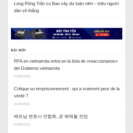
Long Rồng Trần
zu
Bao vây dư luận viên – triệu người
dân sẽ thắng
BÀI MỚI
RFA en vietnamita entra en la lista de «reaccionarios»
del Gobierno vietnamita
07/08/2026
Critique ou emprisonnement : qui a vraiment peur de la
vérité ?
07/08/2026
베트남 변호사 연합회, 곧 해체될 전망
07/08/2026