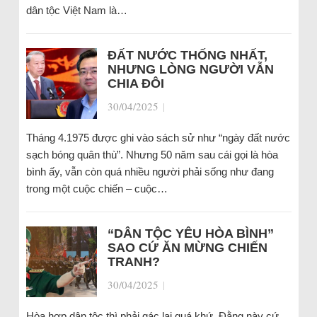
dân tộc Việt Nam là…
ĐẤT NƯỚC THỐNG NHẤT,
NHƯNG LÒNG NGƯỜI VẪN
CHIA ĐÔI
30/04/2025
|
Tháng 4.1975 được ghi vào sách sử như “ngày đất nước
sạch bóng quân thù”. Nhưng 50 năm sau cái gọi là hòa
bình ấy, vẫn còn quá nhiều người phải sống như đang
trong một cuộc chiến – cuộc…
“DÂN TỘC YÊU HÒA BÌNH”
SAO CỨ ĂN MỪNG CHIẾN
TRANH?
30/04/2025
|
Hòa hợp dân tộc thì phải gác lại quá khứ. Đằng này cứ