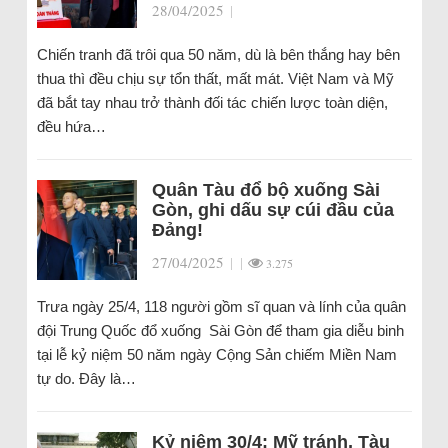
28/04/2025
|
Chiến tranh đã trôi qua 50 năm, dù là bên thắng hay bên
thua thì đều chịu sự tổn thất, mất mát. Việt Nam và Mỹ
đã bắt tay nhau trở thành đối tác chiến lược toàn diện,
đều hứa…
Quân Tàu đổ bộ xuống Sài
Gòn, ghi dấu sự cúi đầu của
Đảng!
27/04/2025
|
|
3.275
Trưa ngày 25/4, 118 người gồm sĩ quan và lính của quân
đội Trung Quốc đổ xuống Sài Gòn để tham gia diễu binh
tại lễ kỷ niệm 50 năm ngày Cộng Sản chiếm Miền Nam
tự do. Đây là…
Kỷ niệm 30/4: Mỹ tránh, Tàu