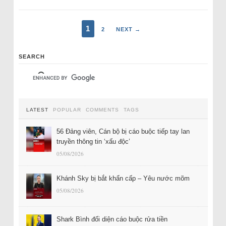
1
2
NEXT →
SEARCH
LATEST
POPULAR
COMMENTS
TAGS
56 Đảng viên, Cán bộ bị cáo buộc tiếp tay lan
truyền thông tin ‘xấu độc’
05/08/2026
Khánh Sky bị bắt khẩn cấp – Yêu nước mõm
05/08/2026
Shark Bình đối diện cáo buộc rửa tiền