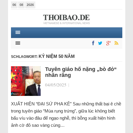
06
08
2026
KỶ NIỆM 50 NĂM
SCHLAGWORT:
Tuyên giáo hố nặng „bò đỏ“
nhăn răng
04/05/2025
|
XUẤT HIỆN “ĐẠI SỨ PHA KÊ” Sau những thất bại ê chề
trong tuyên giáo “Mùa rụng trứng”, giữa lúc không biết
bấu víu vào đâu để ngạo nghễ, thì bỗng xuất hiện hình
ảnh cờ đỏ sao vàng cùng…