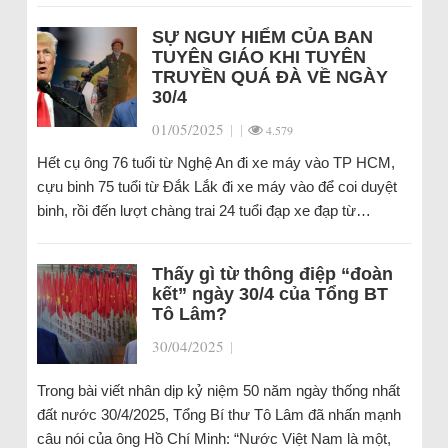
SỰ NGUY HIỂM CỦA BAN
TUYÊN GIÁO KHI TUYÊN
TRUYỀN QUÁ ĐÀ VỀ NGÀY
30/4
01/05/2025
|
|
4.579
Hết cụ ông 76 tuổi từ Nghệ An đi xe máy vào TP HCM,
cựu binh 75 tuổi từ Đắk Lắk đi xe máy vào để coi duyệt
binh, rồi đến lượt chàng trai 24 tuổi đạp xe đạp từ…
Thấy gì từ thông điệp “đoàn
kết” ngày 30/4 của Tổng BT
Tô Lâm?
30/04/2025
|
Trong bài viết nhân dịp kỷ niệm 50 năm ngày thống nhất
đất nước 30/4/2025, Tổng Bí thư Tô Lâm đã nhấn mạnh
câu nói của ông Hồ Chí Minh: “Nước Việt Nam là một,