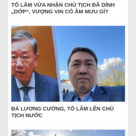
TÔ LÂM VỪA NHẬN CHỦ TỊCH ĐÃ DÍNH
„DỚP“, VƯỢNG VIN CÓ ÂM MƯU GÌ?
ĐÁ LƯƠNG CƯỜNG, TÔ LÂM LÊN CHỦ
TỊCH NƯỚC