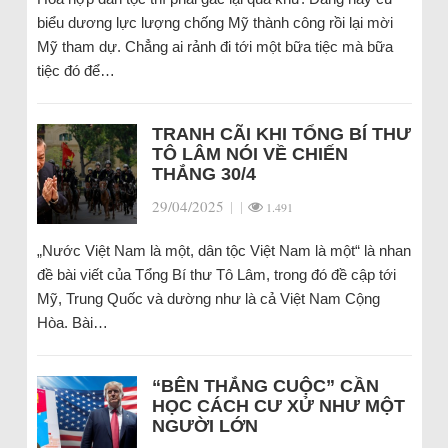
biểu dương lực lượng chống Mỹ thành công rồi lại mời
Mỹ tham dự. Chẳng ai rảnh đi tới một bữa tiệc mà bữa
tiệc đó để…
TRANH CÃI KHI TỔNG BÍ THƯ
TÔ LÂM NÓI VỀ CHIẾN
THẮNG 30/4
29/04/2025
|
|
1.491
„Nước Việt Nam là một, dân tộc Việt Nam là một“ là nhan
đề bài viết của Tổng Bí thư Tô Lâm, trong đó đề cập tới
Mỹ, Trung Quốc và dường như là cả Việt Nam Cộng
Hòa. Bài…
“BÊN THẮNG CUỘC” CẦN
HỌC CÁCH CƯ XỬ NHƯ MỘT
NGƯỜI LỚN