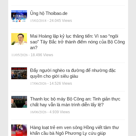
Ủng hộ Thoibao.de
15/02/2018
- 24.045 Views
Mai Hoàng lập kỷ lục thăng tiến: Vì sao “ngôi
sao” Tây Bắc trở thành điểm nóng của Bộ Công
an?
11/05/2026
- 18.496 Views
Đẩy người nghèo ra đường để nhường đặc
quyền cho giới siêu giàu
17/06/2026
- 14.526 Views
Thanh lọc bộ máy Bộ Công an: Tinh giản thực
chất hay vẫn là màn trình diễn lấy lệ?
16/06/2026
- 4.939 Views
Hàng loạt trẻ em ven sông Hồng viết tâm thư
khẩn cầu bà Ngô Phương Ly cứu giúp