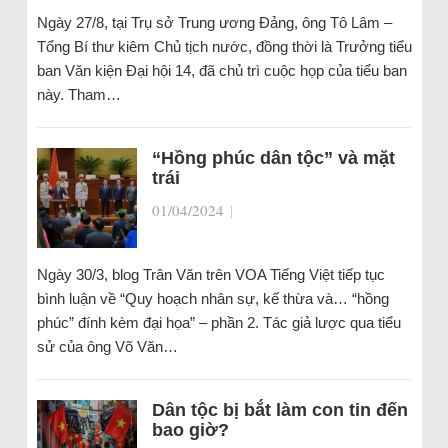
Ngày 27/8, tại Trụ sở Trung ương Đảng, ông Tô Lâm –
Tổng Bí thư kiêm Chủ tịch nước, đồng thời là Trưởng tiểu
ban Văn kiện Đại hội 14, đã chủ trì cuộc họp của tiểu ban
này. Tham…
“Hồng phúc dân tộc” và mặt
trái
01/04/2024
|
Ngày 30/3, blog Trân Văn trên VOA Tiếng Việt tiếp tục
bình luận về “Quy hoạch nhân sự, kế thừa và… “hồng
phúc” đính kèm đại họa” – phần 2. Tác giả lược qua tiểu
sử của ông Võ Văn…
Dân tộc bị bắt làm con tin đến
bao giờ?