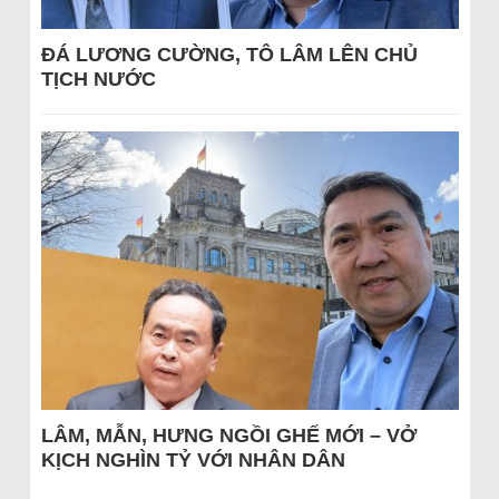
ĐÁ LƯƠNG CƯỜNG, TÔ LÂM LÊN CHỦ
TỊCH NƯỚC
LÂM, MẪN, HƯNG NGỒI GHẾ MỚI – VỞ
KỊCH NGHÌN TỶ VỚI NHÂN DÂN