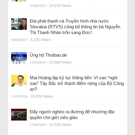
07/08/2023
- 15.070 Views
Đài phát thanh và Truyền hình nhà nước
Slovakia (RTVS) công bố thông tin bà Nguyễn
Thị Thanh Nhàn trốn sang Đức!
06/08/2023
- 5.165 Views
Ủng hộ Thoibao.de
15/02/2018
- 24.069 Views
Mai Hoàng lập kỷ lục thăng tiến: Vì sao “ngôi
sao” Tây Bắc trở thành điểm nóng của Bộ Công
an?
11/05/2026
- 18.509 Views
Đẩy người nghèo ra đường để nhường đặc
quyền cho giới siêu giàu
17/06/2026
- 14.528 Views