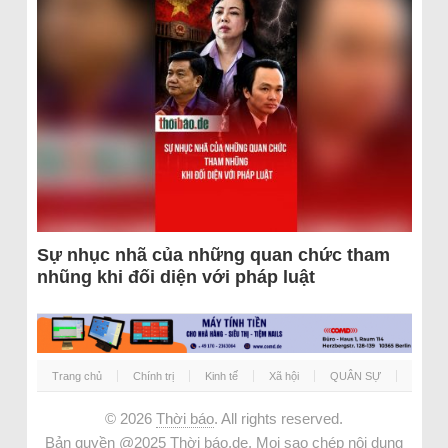
Sự nhục nhã của những quan chức tham
nhũng khi đối diện với pháp luật
Trang chủ
Chính trị
Kinh tế
Xã hội
QUÂN SỰ
© 2026
Thời báo
. All rights reserved.
Bản quyền @2025 Thời báo.de. Mọi sao chép nội dung