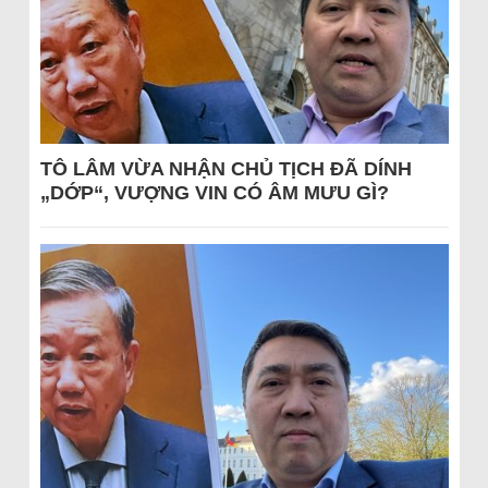
TÔ LÂM VỪA NHẬN CHỦ TỊCH ĐÃ DÍNH
„DỚP“, VƯỢNG VIN CÓ ÂM MƯU GÌ?