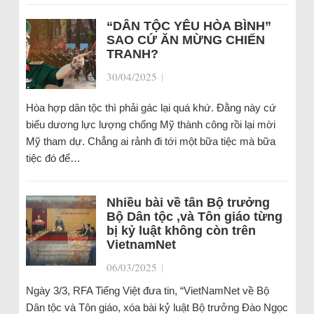
“DÂN TỘC YÊU HÒA BÌNH”
SAO CỨ ĂN MỪNG CHIẾN
TRANH?
30/04/2025
|
Hòa hợp dân tộc thì phải gác lại quá khứ. Đằng này cứ
biểu dương lực lượng chống Mỹ thành công rồi lại mời
Mỹ tham dự. Chẳng ai rảnh đi tới một bữa tiệc mà bữa
tiệc đó để…
Nhiều bài về tân Bộ trưởng
Bộ Dân tộc ,và Tôn giáo từng
bị kỷ luật không còn trên
VietnamNet
06/03/2025
|
Ngày 3/3, RFA Tiếng Việt đưa tin, “VietNamNet về Bộ
Dân tộc và Tôn giáo, xóa bài kỷ luật Bộ trưởng Đào Ngọc