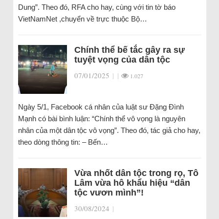
Dung”. Theo đó, RFA cho hay, cùng với tin tờ báo
VietNamNet ,chuyển về trực thuộc Bộ…
Chính thể bế tắc gây ra sự
tuyệt vọng của dân tộc
07/01/2025
|
|
1.027
Ngày 5/1, Facebook cá nhân của luật sư Đặng Đình
Mạnh có bài bình luận: “Chính thể vô vọng là nguyên
nhân của một dân tộc vô vọng”. Theo đó, tác giả cho hay,
theo dòng thông tin: – Bến…
Vừa nhốt dân tộc trong rọ, Tô
Lâm vừa hô khẩu hiệu “dân
tộc vươn mình”!
30/08/2024
|