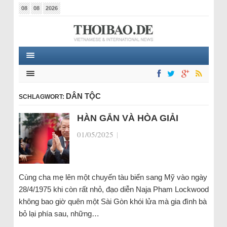
08
08
2026
DÂN TỘC
SCHLAGWORT:
HÀN GẮN VÀ HÒA GIẢI
01/05/2025
|
Cùng cha mẹ lên một chuyến tàu biển sang Mỹ vào ngày
28/4/1975 khi còn rất nhỏ, đạo diễn Naja Pham Lockwood
không bao giờ quên một Sài Gòn khói lửa mà gia đình bà
bỏ lại phía sau, những…