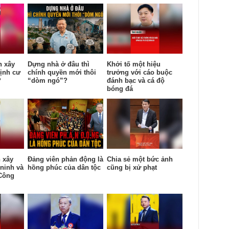
n xây
Dựng nhà ở đâu thì
Khởi tố một hiệu
định cư
chính quyền mới thôi
trưởng với cáo buộc
?
“dòm ngó”?
đánh bạc và cá độ
bóng đá
 xây
Đảng viên phản động là
Chia sẻ một bức ảnh
 ninh và
hồng phúc của dân tộc
cũng bị xử phạt
 Công