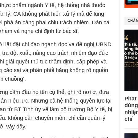
thực phẩm ngành Y tế, hệ thống nhà thuốc
n lý. CA không phát hiện xử lý mà để lũng
CHÂM
 phá án càng phải chịu trách nhiệm. Dân cả
khám và nghe chỉ định từ bác sĩ.
ới lật đật chỉ đạo ngành dọc và đề nghị UBND
 tra đột xuất; nâng cao trách nhiệm đạo đức
hi giải quyết thủ tục thẩm định, cấp phép và
 cáo sai và phân phối hàng không rõ nguồn
m chuồng‘.
ng cầm đầu họ tên cụ thể, ghi rõ nơi ở, đưa
Phạt
án hiệu lực. Nhưng cả hệ thống quyền lực lại
dùng
n từ BT Tỉnh ủy về làm bộ trưởng Bộ Y tế, bị
nhiệ
iểu: không cần chuyên môn, chỉ cần quản lý
chí
ới vậy đây.