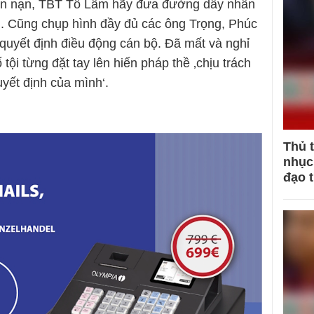
vấn nạn, TBT Tô Lâm hãy đưa đường dây nhân
n. Cũng chụp hình đầy đủ các ông Trọng, Phúc
quyết định điều động cán bộ. Đã mất và nghỉ
 tội từng đặt tay lên hiến pháp thề ‚chịu trách
yết định của mình‘.
Thủ 
nhục 
đạo 