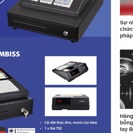
Sự n
chức
pháp
Hàng
bỗng
tay 