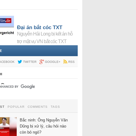
Đại án bắt cóc TXT
Nguyễn Hải Long bị kết án hỗ
trợ mật vụ VN bắt cóc TXT
E
ACEBOOK
TWITTER
GOOGLE+
RSS
H
EST
POPULAR
COMMENTS
TAGS
Bắc ninh: Ông Nguyễn Văn
Dũng bị xử lý, câu hỏi nào
còn bỏ ngỏ?