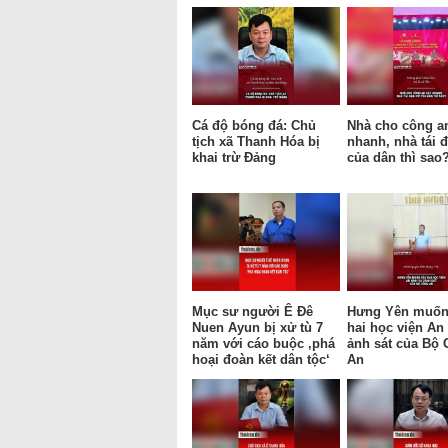
Cá độ bóng đá: Chủ
Nhà cho công a
tịch xã Thanh Hóa bị
nhanh, nhà tái 
khai trừ Đảng
của dân thì sao
Mục sư người Ê Đê
Hưng Yên muốn
Nuen Ayun bị xử tù 7
hai học viện An
năm với cáo buộc ‚phá
ảnh sát của Bộ
hoại đoàn kết dân tộc‘
An