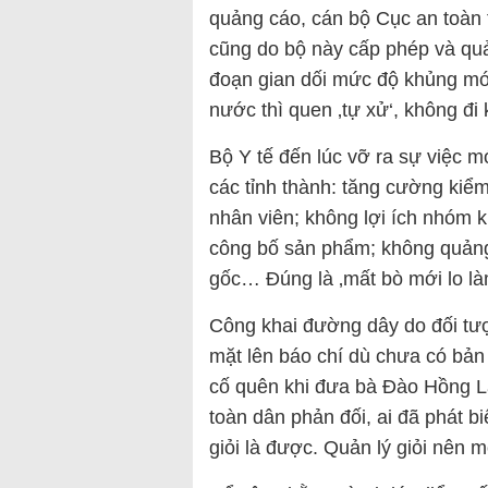
quảng cáo, cán bộ Cục an toàn 
cũng do bộ này cấp phép và quả
đoạn gian dối mức độ khủng mới
nước thì quen ‚tự xử‘, không đi 
Bộ Y tế đến lúc vỡ ra sự việc m
các tỉnh thành: tăng cường kiểm
nhân viên; không lợi ích nhóm k
công bố sản phẩm; không quảng
gốc… Đúng là ‚mất bò mới lo là
Công khai đường dây do đối tượ
mặt lên báo chí dù chưa có bản 
cố quên khi đưa bà Đào Hồng La
toàn dân phản đối, ai đã phát b
giỏi là được. Quản lý giỏi nên m