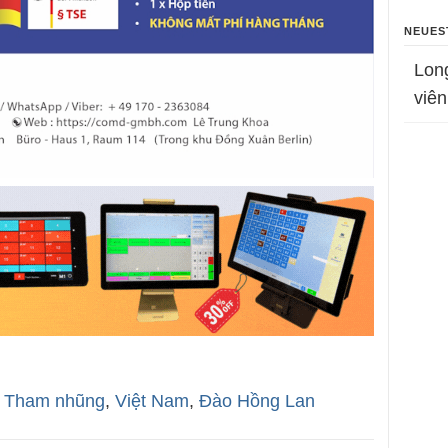
NEUES
Lon
viên
,
Tham nhũng
,
Việt Nam
,
Đào Hồng Lan