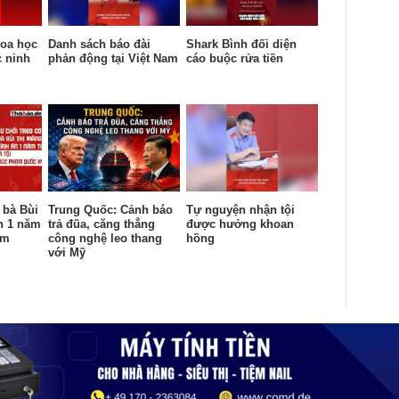
oa học
Danh sách báo đài
Shark Bình đối diện
c ninh
phản động tại Việt Nam
cáo buộc rửa tiền
 bà Bùi
Trung Quốc: Cảnh báo
Tự nguyện nhận tội
n 1 năm
trả đũa, căng thẳng
được hưởng khoan
ạm
công nghệ leo thang
hồng
với Mỹ