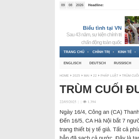
09
08
2026
Headline:
Tin bà Nguyễn Thị Thanh Nhàn đang ẩn náu tại Đức
Biểu tình tại VN
Sau 43 năm, sự kiện chính trị
chấn động toàn quốc
TRANG CHỦ
CHÍNH TRỊ
KINH TẾ
ENGLISCH
DEUTSCH
RUSSISCH
HOME
2025
MAI
22
PHÁP LUẬT
TRÙM CUỐ
TRÙM CUỐI Đ
22/05/2025
|
|
1.394
Ngày 16/4, Công an (CA) Thanh 
Đến 16/5, CA Hà Nội bắt 7 ngư
trang thiết bị y tế giả. Tất cả 
hẳn đã sạch cả nước. Đây là tan