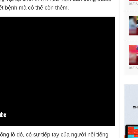
08/08
hết bệnh mà có thể còn thêm.
08/08
g lồ đó, có sự tiếp tay của người nổi tiếng