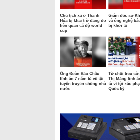
Chủ tịch xã ở Thanh
Giám đốc sở Kh
Hóa bị khai trừ đảng do
và ông nghệ bắ
liên quan cá độ world
bị khởi tố
cup
Ông Đoàn Bảo Châu
Từ chối treo cờ,
lĩnh án 7 năm tù về tội
Thị Măng lĩnh á
tuyên truyền chống nhà
tù vì tội xúc ph
nước
Quốc kỳ