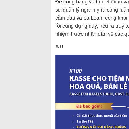
Để công bằng và trị dứt điểm 
sự quản lý ngành y ra công luậ
cầm đầu và bà Loan, công khai 
rồi cũng dựng dậy, kêu ra truy tố
nhiệm trước nhân dân về các qu
Y.D