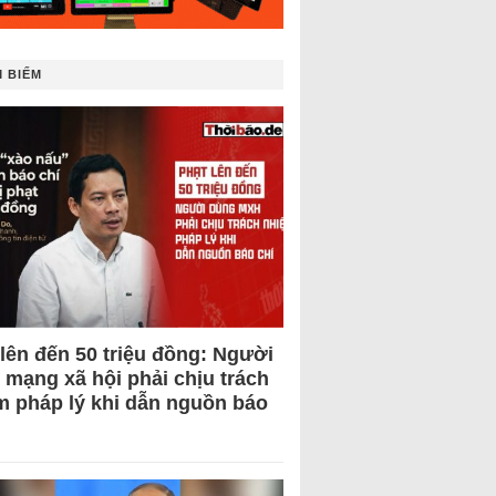
 BIẾM
 lên đến 50 triệu đồng: Người
 mạng xã hội phải chịu trách
m pháp lý khi dẫn nguồn báo