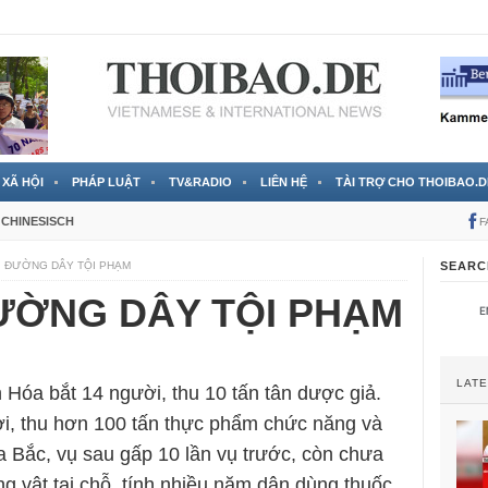
 đã được chính thức xác nhận
3 Jahren ago
XÃ HỘI
PHÁP LUẬT
TV&RADIO
LIÊN HỆ
TÀI TRỢ CHO THOIBAO.D
CHINESISCH
F
I ĐƯỜNG DÂY TỘI PHẠM
SEARC
ƯỜNG DÂY TỘI PHẠM
LAT
Hóa bắt 14 người, thu 10 tấn tân dược giả.
ời, thu hơn 100 tấn thực phẩm chức năng và
phía Bắc, vụ sau gấp 10 lần vụ trước, còn chưa
g vật tại chỗ, tính nhiều năm dân dùng thuốc