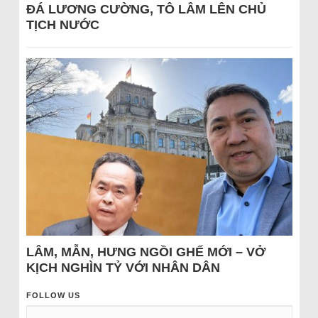
ĐÁ LƯƠNG CƯỜNG, TÔ LÂM LÊN CHỦ
TỊCH NƯỚC
LÂM, MẪN, HƯNG NGỒI GHẾ MỚI – VỞ
KỊCH NGHÌN TỶ VỚI NHÂN DÂN
FOLLOW US