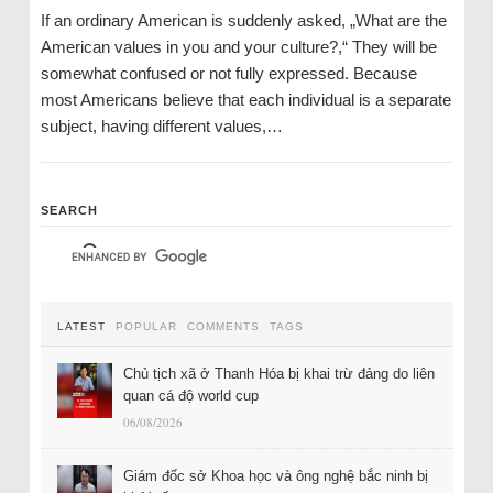
If an ordinary American is suddenly asked, „What are the
American values ​​in you and your culture?,“ They will be
somewhat confused or not fully expressed. Because
most Americans believe that each individual is a separate
subject, having different values,…
SEARCH
LATEST
POPULAR
COMMENTS
TAGS
Chủ tịch xã ở Thanh Hóa bị khai trừ đảng do liên
quan cá độ world cup
06/08/2026
Giám đốc sở Khoa học và ông nghệ bắc ninh bị