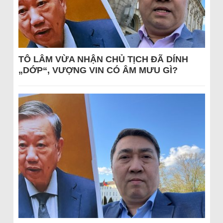
TÔ LÂM VỪA NHẬN CHỦ TỊCH ĐÃ DÍNH
„DỚP“, VƯỢNG VIN CÓ ÂM MƯU GÌ?