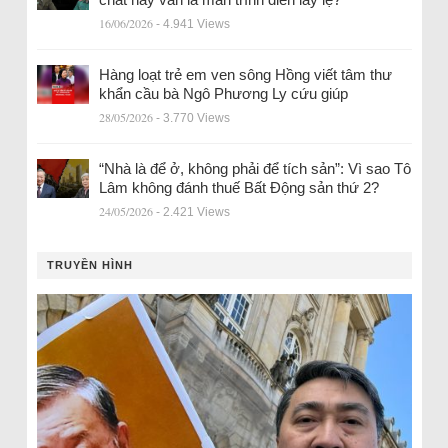
16/06/2026
- 4.941 Views
Hàng loạt trẻ em ven sông Hồng viết tâm thư
khẩn cầu bà Ngô Phương Ly cứu giúp
28/05/2026
- 3.770 Views
“Nhà là để ở, không phải để tích sản”: Vì sao Tô
Lâm không đánh thuế Bất Động sản thứ 2?
24/05/2026
- 2.421 Views
TRUYỀN HÌNH