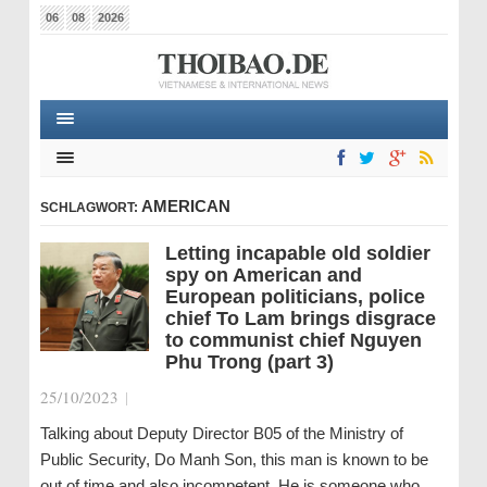
06
08
2026
AMERICAN
SCHLAGWORT:
Letting incapable old soldier
spy on American and
European politicians, police
chief To Lam brings disgrace
to communist chief Nguyen
Phu Trong (part 3)
25/10/2023
|
Talking about Deputy Director B05 of the Ministry of
Public Security, Do Manh Son, this man is known to be
out of time and also incompetent. He is someone who