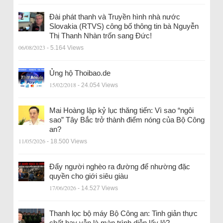
Đài phát thanh và Truyền hình nhà nước
Slovakia (RTVS) công bố thông tin bà Nguyễn
Thị Thanh Nhàn trốn sang Đức!
06/08/2023
- 5.164 Views
Ủng hộ Thoibao.de
15/02/2018
- 24.054 Views
Mai Hoàng lập kỷ lục thăng tiến: Vì sao “ngôi
sao” Tây Bắc trở thành điểm nóng của Bộ Công
an?
11/05/2026
- 18.500 Views
Đẩy người nghèo ra đường để nhường đặc
quyền cho giới siêu giàu
17/06/2026
- 14.527 Views
Thanh lọc bộ máy Bộ Công an: Tinh giản thực
chất hay vẫn là màn trình diễn lấy lệ?