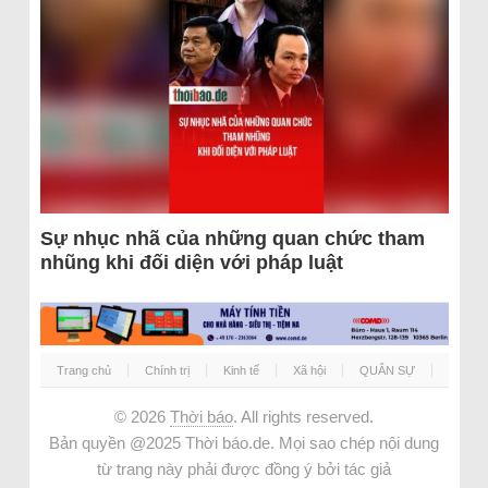
Sự nhục nhã của những quan chức tham
nhũng khi đối diện với pháp luật
Trang chủ
Chính trị
Kinh tế
Xã hội
QUÂN SỰ
© 2026
Thời báo
. All rights reserved.
Bản quyền @2025 Thời báo.de. Mọi sao chép nội dung
từ trang này phải được đồng ý bởi tác giả