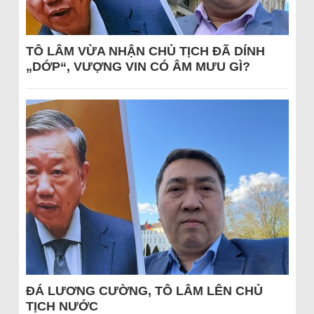
TÔ LÂM VỪA NHẬN CHỦ TỊCH ĐÃ DÍNH
„DỚP“, VƯỢNG VIN CÓ ÂM MƯU GÌ?
ĐÁ LƯƠNG CƯỜNG, TÔ LÂM LÊN CHỦ
TỊCH NƯỚC