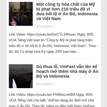
Một công ty hóa chất của Mỹ
bị phạt hơn 218 triệu đô vì
đưa hối lộ ở Ấn Độ, Indonesia
và Việt Nam
02/10/2023
|
Link Video: https://youtu.be/GeCTL34Nuwc Ngày 30/9,
VOA Tiếng Việt loan tin “Công ty Mỹ bị phạt hàng trăm
triệu đô vì tội hối lộ ở Ấn Độ, Indonesia, Việt Nam”. Theo
đó, Bộ Tư pháp Hoa Kỳ ngày 29/9 loan báo…
Dù thua lỗ, VinFast vẫn lên kế
hoạch mở thêm nhà máy ở Ấn
Độ và Indonesia
02/10/2023
|
Link Video: https://youtu.be/-FNWwLre0BA Ngày 30/9,
VOA Tiếng Việt cho biết, VinFast đang dự định mở nhà
máy ở Ấn Độ. Theo đó, hãng xe điện Việt Nam VinFast