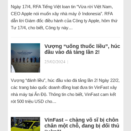
Ngày 17/4, RFA Tiếng Việt loan tin “Vừa rời Việt Nam,
CEO Apple nói muốn xây nhà máy ở Indonesia”. RFA
dẫn lời Giám đốc điều hành của Công ty Apple, hôm thứ
Tư 17/4, cho biết, Công ty này…
Vượng “uống thuốc liều”, húc
đầu vào đá tảng lần 2!
25/02/2024
|
Vượng “đánh liều”, húc đầu vào đá tảng lần 2! Ngày 22/2,
các trang báo quốc doanh đồng loạt đưa tin VinFast xây
nhà máy tại Ấn Độ. Thông tin cho biết, VinFast cam kết
rót 500 triệu USD cho…
VinFast – chàng võ sĩ bị chôn
chân một chỗ, đang bị đối thủ