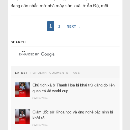
đang cân nhắc mở nhà máy sản xuất ở Ấn Độ, một…
1
2
NEXT →
SEARCH
LATEST
POPULAR
COMMENTS
TAGS
Chủ tịch xã ở Thanh Hóa bị khai trừ đảng do liên
quan cá độ world cup
06/08/2026
Giám đốc sở Khoa học và ông nghệ bắc ninh bị
khởi tố
06/08/2026