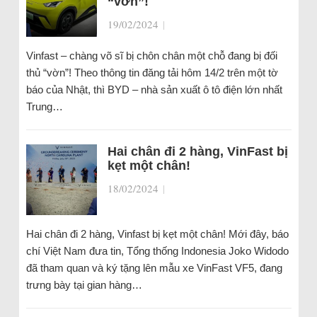
“vờn”!
19/02/2024
|
Vinfast – chàng võ sĩ bị chôn chân một chỗ đang bị đối
thủ “vờn”! Theo thông tin đăng tải hôm 14/2 trên một tờ
báo của Nhật, thì BYD – nhà sản xuất ô tô điện lớn nhất
Trung…
Hai chân đi 2 hàng, VinFast bị
kẹt một chân!
18/02/2024
|
Hai chân đi 2 hàng, Vinfast bị kẹt một chân! Mới đây, báo
chí Việt Nam đưa tin, Tổng thống Indonesia Joko Widodo
đã tham quan và ký tặng lên mẫu xe VinFast VF5, đang
trưng bày tại gian hàng…