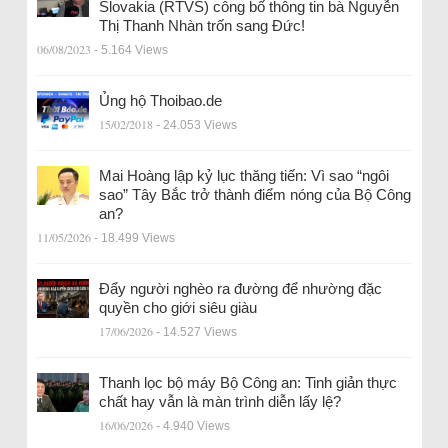
Slovakia (RTVS) công bố thông tin bà Nguyễn
Thị Thanh Nhàn trốn sang Đức!
06/08/2023
- 5.164 Views
Ủng hộ Thoibao.de
15/02/2018
- 24.053 Views
Mai Hoàng lập kỷ lục thăng tiến: Vì sao “ngôi
sao” Tây Bắc trở thành điểm nóng của Bộ Công
an?
11/05/2026
- 18.499 Views
Đẩy người nghèo ra đường để nhường đặc
quyền cho giới siêu giàu
17/06/2026
- 14.527 Views
Thanh lọc bộ máy Bộ Công an: Tinh giản thực
chất hay vẫn là màn trình diễn lấy lệ?
16/06/2026
- 4.940 Views