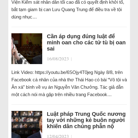
Viện Kiểm sát nhân dân tối cao đã có quyết định khởi tố,
bắt tạm giam bị can Lưu Quang Trung để điều tra về tội
dùng nhục…
Cần áp dụng đúng luật để
minh oan cho các tử tù bị oan
sai
16/08/2023
|
Link Video: https://youtu.be/6SOjy4T0jeg Ngày 8/8, trên
Facebook cá nhân của nhà thơ Thái Hạo có bài “Vô tội và
Ân xá” bình về vụ án Nguyễn Văn Chưởng. Tác giả dẫn
một cách nói mà gặp trên nhiều trang Facebook…
Luật pháp Trung Quốc nương
tay với những kẻ buôn người
khiến dân chúng phẫn nộ
12/04/2023
|