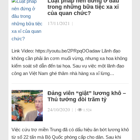
Luật pháp nên đứng ở đâu
trong những bữa tiệc xa xỉ
của quan chức?
17/11/2021
|
Link Video: https://youtu.be/2PRpqOOadaw Lãnh đạo
không cần phải ăn cơm muối vừng, nhưng xa hoa không
kiểm soát sẽ dẫn đến tai họa. Sau vụ việc một lãnh đạo
công an Việt Nam ghé thăm nhà hàng xa xỉ lừng…
Đảng viên “giật” lương khô –
Thủ tướng đòi trăm tỷ
24/10/2020
|
|
1.524
Việc cứu trợ miền Trung đã có dấu hiệu ăn bớt lương khô
từ số 22 tấn mà Bộ Quốc phòng cấp cho dân. Sau khi