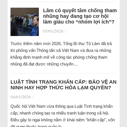
Lâm có quyết tâm chống tham
nhũng hay đang tạo cơ hội
làm giàu cho “nhóm lợi ích”?
05/01/2026
|
Trước thềm năm mới 2026, Tổng Bí thư Tô Lâm đã trả
lời phỏng vấn Thông tấn xã Việt Nam và đưa ra những
khẳng định mạnh mẽ về công tác phòng chống tham
nhũng đã đạt được những chuyển…
LUẬT TÌNH TRẠNG KHẨN CẤP: BẢO VỆ AN
NINH HAY HỢP THỨC HÓA LẠM QUYỀN?
04/01/2026
|
Quốc hội Việt Nam vừa thông qua Luật Tình trạng khẩn
cấp, nhanh chóng tạo ra nhiều tranh luận trong xã hội.
Điều gây lo ngại không nằm ở khái niệm “khẩn cấp”, vốn
đã quen thuộc trong quản lý…