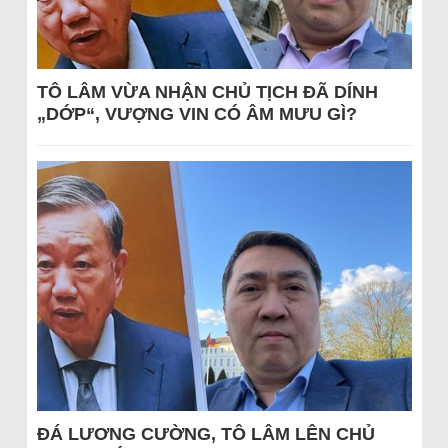
TÔ LÂM VỪA NHẬN CHỦ TỊCH ĐÃ DÍNH
„DỚP“, VƯỢNG VIN CÓ ÂM MƯU GÌ?
ĐÁ LƯƠNG CƯỜNG, TÔ LÂM LÊN CHỦ