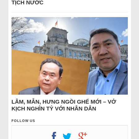
TỊCH NƯỚC
LÂM, MẪN, HƯNG NGỒI GHẾ MỚI – VỞ
KỊCH NGHÌN TỶ VỚI NHÂN DÂN
FOLLOW US