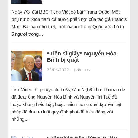
Ngày 7/3, đài BBC Tiếng Việt có bài “Trung Quốc: Một
phụ nữ bị xích “làm cả nước phẫn nộ” của tác giả Francis
Mao. Bài báo cho biết, một tòa án Trung Quốc vừa bỏ tù
5 người trong…
“Tiến sĩ giấy” Nguyễn Hòa
Bình bị quật
23/08/2022
|
|
1.148
Link Video: https://youtu.be/wj7ZucN-jh8 Thư Thoibao.de
đã đưa, ông Nguyễn Hòa Bình và Nguyễn Trí Tuệ đã
hoặc không hiểu luật, hoặc hiểu nhưng chà đạp lên luật
pháp để đưa ra luật quy định phạt 30 triệu đồng với
những…