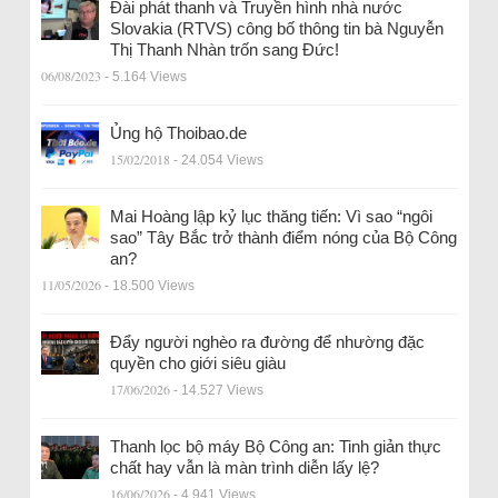
Đài phát thanh và Truyền hình nhà nước
Slovakia (RTVS) công bố thông tin bà Nguyễn
Thị Thanh Nhàn trốn sang Đức!
06/08/2023
- 5.164 Views
Ủng hộ Thoibao.de
15/02/2018
- 24.054 Views
Mai Hoàng lập kỷ lục thăng tiến: Vì sao “ngôi
sao” Tây Bắc trở thành điểm nóng của Bộ Công
an?
11/05/2026
- 18.500 Views
Đẩy người nghèo ra đường để nhường đặc
quyền cho giới siêu giàu
17/06/2026
- 14.527 Views
Thanh lọc bộ máy Bộ Công an: Tinh giản thực
chất hay vẫn là màn trình diễn lấy lệ?
16/06/2026
- 4.941 Views