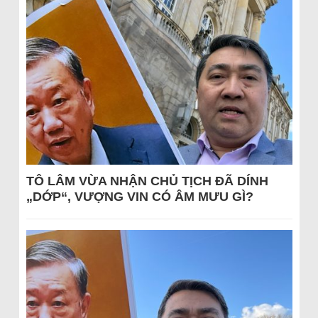
TÔ LÂM VỪA NHẬN CHỦ TỊCH ĐÃ DÍNH
„DỚP“, VƯỢNG VIN CÓ ÂM MƯU GÌ?