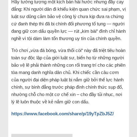
Hãy tưởng tượng một kịch bản hài hước nhưng đầy cay
đắng: Khi người dân đi khiếu kiện quan chức sai phạm, vị
luật sư dũng cảm bảo vệ công lý chưa kịp đưa ra chứng
cứ đanh thép thì đã bị chính đối phương tố tụng — người
đang giữ con dấu quyền lực — rút „kim bài“ đình chỉ hành
nghề vì tội dám làm tổn thương uy tín của chính quyền.
Trò chơi „vừa đá bóng, vừa thổi còi“ này đã triệt tiêu hoàn
toàn sự độc lập của giới luật sư, biến họ từ những người
bảo vệ lẽ phải thành những con rối trang trí cho các phiên
tòa mang danh nghĩa dân chủ. Khi chiếc cần câu cơm
của người đại diện pháp luật bị nắm giữ bởi thế lực hành
chính, sự bình đẳng trước pháp đình chính thức sụp đổ,
nhường chỗ cho một cơ chế xin – cho đầy tủi nhục, nơi
lý lẽ luôn thuộc về kẻ nắm giữ con dấu.
https://www.facebook.com/share/p/19yTpZbJ5Z/