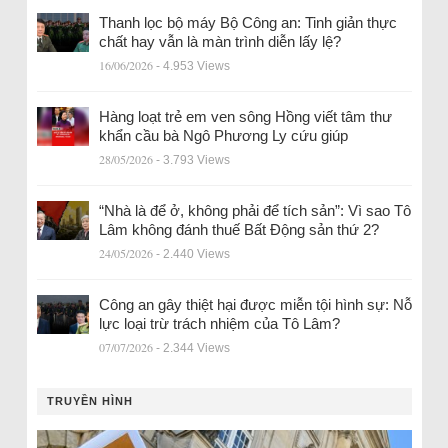
Thanh lọc bộ máy Bộ Công an: Tinh giản thực
chất hay vẫn là màn trình diễn lấy lệ?
16/06/2026
- 4.953 Views
Hàng loạt trẻ em ven sông Hồng viết tâm thư
khẩn cầu bà Ngô Phương Ly cứu giúp
28/05/2026
- 3.793 Views
“Nhà là để ở, không phải để tích sản”: Vì sao Tô
Lâm không đánh thuế Bất Động sản thứ 2?
24/05/2026
- 2.440 Views
Công an gây thiệt hại được miễn tội hình sự: Nỗ
lực loại trừ trách nhiệm của Tô Lâm?
07/07/2026
- 2.344 Views
TRUYỀN HÌNH