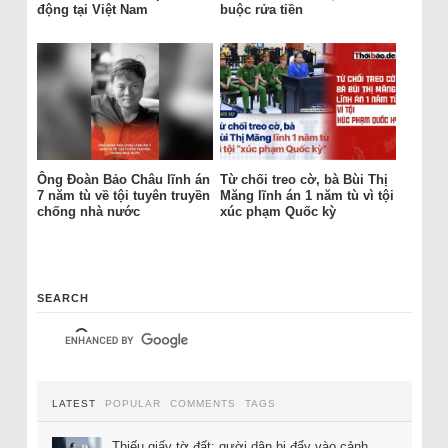
động tại Việt Nam
buộc rửa tiền
Ông Đoàn Bảo Châu lĩnh án
Từ chối treo cờ, bà Bùi Thị
7 năm tù về tội tuyên truyền
Măng lĩnh án 1 năm tù vì tội
chống nhà nước
xúc phạm Quốc kỳ
SEARCH
LATEST
POPULAR
COMMENTS
TAGS
Thiếu giấy tờ đất: gười dân bị đẩy vào cảnh