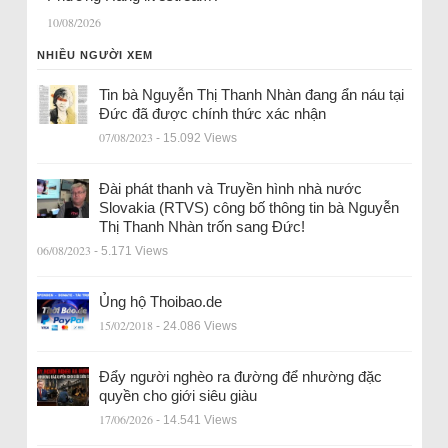
10/08/2026
NHIỀU NGƯỜI XEM
Tin bà Nguyễn Thị Thanh Nhàn đang ẩn náu tại
Đức đã được chính thức xác nhận
07/08/2023
- 15.092 Views
Đài phát thanh và Truyền hình nhà nước
Slovakia (RTVS) công bố thông tin bà Nguyễn
Thị Thanh Nhàn trốn sang Đức!
06/08/2023
- 5.171 Views
Ủng hộ Thoibao.de
15/02/2018
- 24.086 Views
Đẩy người nghèo ra đường để nhường đặc
quyền cho giới siêu giàu
17/06/2026
- 14.541 Views