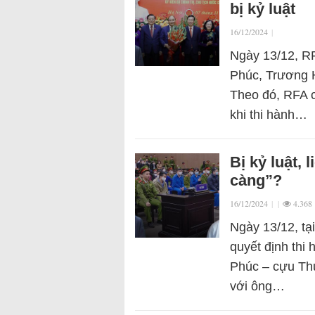
bị kỷ luật
16/12/2024
|
Ngày 13/12, RF
Phúc, Trương H
Theo đó, RFA ch
khi thi hành…
Bị kỷ luật,
càng”?
16/12/2024
|
|
4.368
Ngày 13/12, tạ
quyết định thi
Phúc – cựu Thủ
với ông…