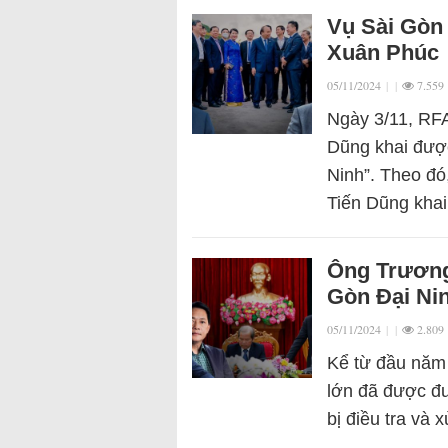
Vụ Sài Gòn
Xuân Phúc
05/11/2024
|
|
7.559
Ngày 3/11, RFA
Dũng khai được 
Ninh”. Theo đ
Tiến Dũng kha
Ông Trương 
Gòn Đại Nin
05/11/2024
|
|
2.809
Kể từ đầu năm
lớn đã được đư
bị điều tra và 