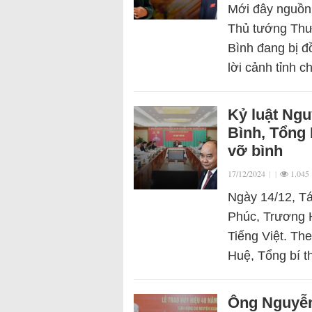
Mới đây nguồn 
Thủ tướng Thư
Bình đang bị đ
lời cảnh tỉnh 
Kỷ luật Ng
Bình, Tổng
vỡ bình
17/12/2024
|
|
1.045
Ngày 14/12, Tá
Phúc, Trương 
Tiếng Việt. Th
Huệ, Tổng bí 
Ông Nguyễn