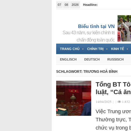
07
08
2026
Headline:
Tin bà Nguyễn Thị Thanh Nhàn đang ẩn náu tại Đức
Biểu tình tại VN
Sau 43 năm, sự kiện chính trị
chấn động toàn quốc
TRANG CHỦ
CHÍNH TRỊ
KINH TẾ
ENGLISCH
DEUTSCH
RUSSISCH
SCHLAGWORT:
TRƯƠNG HOÀ BÌNH
Tổng BT Tô
luật, “Cá ă
14/04/2025
|
|
1.832
Việc Trung ươ
Thường trực, T
chức vụ trong 