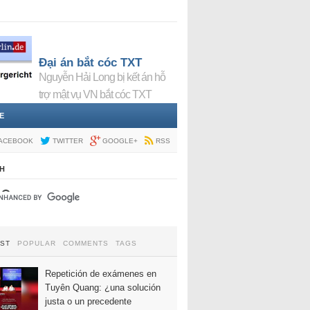
Đại án bắt cóc TXT
Nguyễn Hải Long bị kết án hỗ
trợ mật vụ VN bắt cóc TXT
E
ACEBOOK
TWITTER
GOOGLE+
RSS
H
EST
POPULAR
COMMENTS
TAGS
Repetición de exámenes en
Tuyên Quang: ¿una solución
justa o un precedente