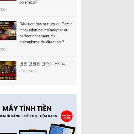
polémico?
/2026
Révision des statuts du Parti :
innovation pour s’adapter ou
perfectionnement du
mécanisme de direction ?
/2026
반동 당원은 민족의 복이다
07/08/2026