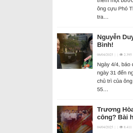
thêm một bước 
ông cựu Phó T
tra…
Nguyễn Duy
Bình!
06/04/2025
|
|
2.395
Ngày 4/4, báo 
ngày 31 đến ng
chủ trì của ôn
55…
Trương Hòa 
công? Bài 
04/04/2025
|
|
8.411