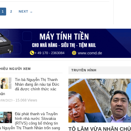
1
2
NEXT →
HIỀU NGƯỜI XEM
TRUYỀN HÌNH
Tin bà Nguyễn Thị Thanh
Nhàn đang ẩn náu tại Đức
đã được chính thức xác
hận
/08/2023
- 15.068 Views
Đài phát thanh và Truyền
hình nhà nước Slovakia
(RTVS) công bố thông tin
à Nguyễn Thị Thanh Nhàn trốn sang
TÔ LÂM VỪA NHẬN CHỦ