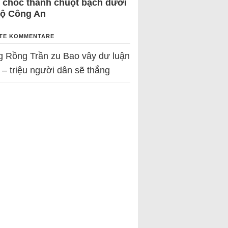
 chốc thành chuột bạch dưới
Bộ Công An
TE KOMMENTARE
g Rồng Trần
zu
Bao vây dư luận
 – triệu người dân sẽ thắng