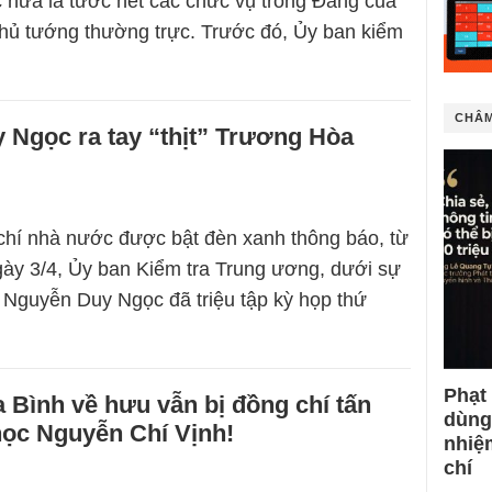
nữa là tước hết các chức vụ trong Đảng của
hủ tướng thường trực. Trước đó, Ủy ban kiểm
CHÂM
 Ngọc ra tay “thịt” Trương Hòa
chí nhà nước được bật đèn xanh thông báo, từ
ày 3/4, Ủy ban Kiểm tra Trung ương, dưới sự
g Nguyễn Duy Ngọc đã triệu tập kỳ họp thứ
Phạt
Bình về hưu vẫn bị đồng chí tấn
dùng
học Nguyễn Chí Vịnh!
nhiệ
chí