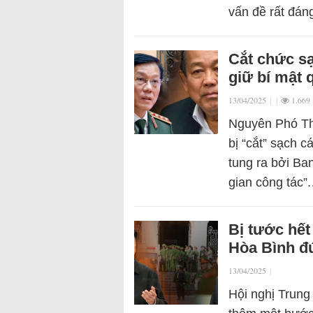
vấn đề rất đá
Cắt chức sạ
giữ bí mật 
13/04/2025
|
|
1.669
Nguyên Phó Th
bị “cắt” sạch 
tung ra bởi Ban
gian công tác”
Bị tước hết
Hòa Bình đ
13/04/2025
|
Hội nghị Trung