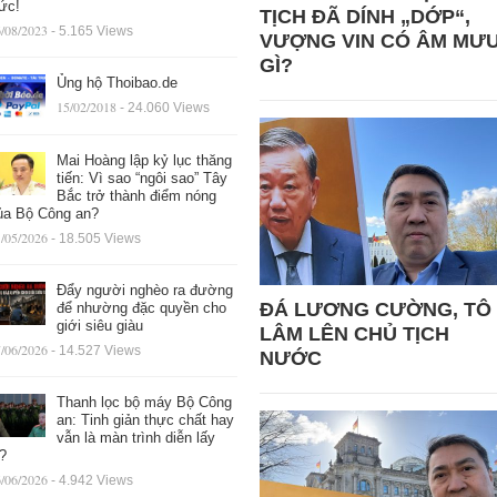
ức!
TỊCH ĐÃ DÍNH „DỚP“,
/08/2023
- 5.165 Views
VƯỢNG VIN CÓ ÂM MƯ
GÌ?
Ủng hộ Thoibao.de
15/02/2018
- 24.060 Views
Mai Hoàng lập kỷ lục thăng
tiến: Vì sao “ngôi sao” Tây
Bắc trở thành điểm nóng
ủa Bộ Công an?
/05/2026
- 18.505 Views
Đẩy người nghèo ra đường
ĐÁ LƯƠNG CƯỜNG, TÔ
để nhường đặc quyền cho
giới siêu giàu
LÂM LÊN CHỦ TỊCH
/06/2026
- 14.527 Views
NƯỚC
Thanh lọc bộ máy Bộ Công
an: Tinh giản thực chất hay
vẫn là màn trình diễn lấy
ệ?
/06/2026
- 4.942 Views