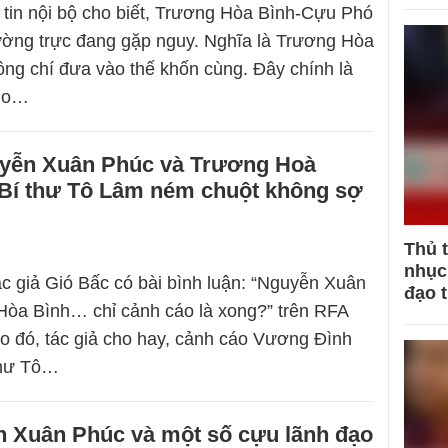
tin nội bộ cho biết, Trương Hòa Bình-Cựu Phó
ờng trực đang gặp nguy. Nghĩa là Trương Hòa
ồng chí đưa vào thế khốn cùng. Đây chính là
cho…
uyễn Xuân Phúc và Trương Hoà
 Bí thư Tô Lâm ném chuột không sợ
Thủ 
nhục 
c giả Gió Bấc có bài bình luận: “Nguyễn Xuân
đạo 
Hòa Bình… chỉ cảnh cáo là xong?” trên RFA
eo đó, tác giả cho hay, cảnh cáo Vương Đình
thư Tô…
 Xuân Phúc và một số cựu lãnh đạo