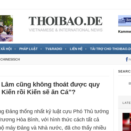
 đã được chính thức xác nhận
3 Jahren ago
XÃ HỘI
PHÁP LUẬT
TV&RADIO
LIÊN HỆ
TÀI TRỢ CHO THOIBAO.D
CHINESISCH
F
SEARC
 Lâm cũng không thoát được quy
n Kiến rồi Kiến sẽ ăn Cá”?
LAT
ng Đảng thống nhất kỷ luật cựu Phó Thủ tướng
rương Hòa Bình, với hình thức cách tất cả
bộ máy Đảng và Nhà nước, đã cho thấy nhiều