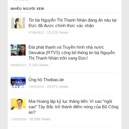
NHIỀU NGƯỜI XEM
Tin bà Nguyễn Thị Thanh Nhàn đang ẩn náu tại
Đức đã được chính thức xác nhận
07/08/2023
- 15.070 Views
Đài phát thanh và Truyền hình nhà nước
Slovakia (RTVS) công bố thông tin bà Nguyễn
Thị Thanh Nhàn trốn sang Đức!
06/08/2023
- 5.165 Views
Ủng hộ Thoibao.de
15/02/2018
- 24.071 Views
Mai Hoàng lập kỷ lục thăng tiến: Vì sao “ngôi
sao” Tây Bắc trở thành điểm nóng của Bộ Công
an?
11/05/2026
- 18.509 Views