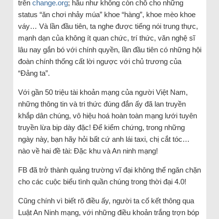
trên
change.org
; hầu như không còn chỗ cho những
status “ăn chơi nhảy múa” khoe “hàng”, khoe mèo khoe
váy… Và lần đầu tiên, ta nghe được tiếng nói trung thực,
mạnh dạn của không ít quan chức, trí thức, văn nghệ sĩ
lâu nay gắn bó với chính quyền, lần đầu tiên có những hội
đoàn chính thống cất lời ngược với chủ trương của
“Đảng ta”.
Với gần 50 triệu tài khoản mạng của người Việt Nam,
những thông tin và tri thức đúng đắn ấy đã lan truyền
khắp dân chúng, vô hiệu hoá hoàn toàn mạng lưới tuyên
truyền lừa bịp dày đặc! Để kiểm chứng, trong những
ngày này, bạn hãy hỏi bất cứ anh lái taxi, chị cắt tóc…
nào về hai đề tài: Đặc khu và An ninh mạng!
FB đã trở thành quảng trường vĩ đại không thể ngăn chặn
cho các cuộc biểu tình quần chúng trong thời đại 4.0!
Cũng chính vì biết rõ điều ấy, người ta cố kết thông qua
Luật An Ninh mạng, với những điều khoản trắng trợn bóp