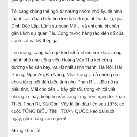
Tôi càng không thể ngờ từ những nhóm nhỏ ấy, đã hình
thành các đoàn biểu tình lớn kéo đi dọc nhiều đại lộ, qua
Dinh Độc Lập, Lãnh sự quán Mỹ… và chỉ chịu bị chặn
gần Lãnh sự quán Tàu Cộng trước hàng rào kiên cố của
cảnh sát và luỹ thép gai.
Lên mạng, càng bất ngờ khi biết ở nhiều nơi khác trong
thành phố như công viên Hoàng Văn Thụ kẹt cứng
đường vào sân bay, và rất nhiều tỉnh thành: Hà Nội, Hải
Phòng, Nghệ An, Đà Nẵng, Nha Trang… cả những nơi
chưa từng biết đến biểu tình như Phan Rí… đều nổ ra
biểu tình. Mãi cho đến… bảy giờ tối, trong khi tôi viết
những lời này, tiếng hô vẫn vang lừng trên mạng từ Phan
Thiết, Phan Rí, Sài Gòn! Vậy là lần đầu tiên sau 1975, có
cuộc TỔNG BIỂU TÌNH TOÀN QUỐC kéo dài suốt
ngày, gồm hàng vạn người!
Mừng khôn tả!