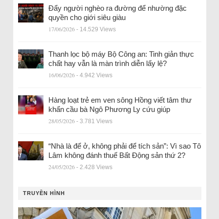
Đẩy người nghèo ra đường để nhường đặc
quyền cho giới siêu giàu
17/06/2026
- 14.529 Views
Thanh lọc bộ máy Bộ Công an: Tinh giản thực
chất hay vẫn là màn trình diễn lấy lệ?
16/06/2026
- 4.942 Views
Hàng loạt trẻ em ven sông Hồng viết tâm thư
khẩn cầu bà Ngô Phương Ly cứu giúp
28/05/2026
- 3.781 Views
“Nhà là để ở, không phải để tích sản”: Vì sao Tô
Lâm không đánh thuế Bất Động sản thứ 2?
24/05/2026
- 2.428 Views
TRUYỀN HÌNH