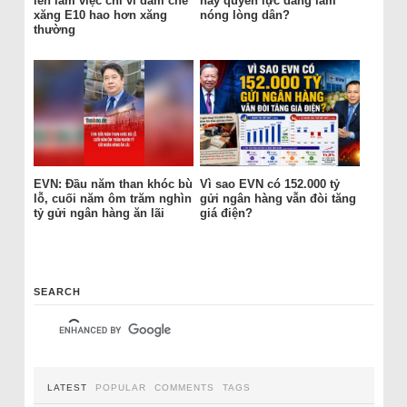
lên làm việc chỉ vì dám chê
hay quyền lực đang làm
xăng E10 hao hơn xăng
nóng lòng dân?
thường
EVN: Đầu năm than khóc bù
Vì sao EVN có 152.000 tỷ
lỗ, cuối năm ôm trăm nghìn
gửi ngân hàng vẫn đòi tăng
tỷ gửi ngân hàng ăn lãi
giá điện?
SEARCH
LATEST
POPULAR
COMMENTS
TAGS