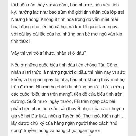
tôi buồn nản thấy sự vô cảm, bạc nhược, hèn yếu, ích
kỷ, hưởng lạc như bao trùm thế giới tinh thần của lớp trẻ!
Nhưng không! Không ít tinh hoa trong đó vẫn miệt mài
hoạt động cho tiến bộ xã hội, và khi Tổ quốc lâm nguy,
với cái lay cái lắc của họ, những bạn bè mơ ngủ vẫn kịp
tỉnh thức!
Vậy thì vai trò trí thức, nhân sĩ ở đâu?
Nếu ở những cuộc biểu tình đầu tiên chống Tàu Cộng,
nhân sĩ trí thức là những người đi đầu, thì hiện nay vì sức
khỏe, vì bị ngăn ngay tại nhà, hầu như không thấy mặt họ
trên đường. Nhưng họ chính là những người khởi xướng
các cuộc “biểu tình trên mạng”, tiền đề của biểu tình trên
đường. Suốt mươi ngày trước, FB tràn ngập các bài
phản biện phân tích sắc sảo thuyết phục của các chuyên
gia về hai Dự luật, những Tuyên bố, Thư ngỏ, Kiến nghị…
lấy được chữ ký của hàng ngàn người theo cách “thủ
công” truyền thống và hàng chục ngàn người