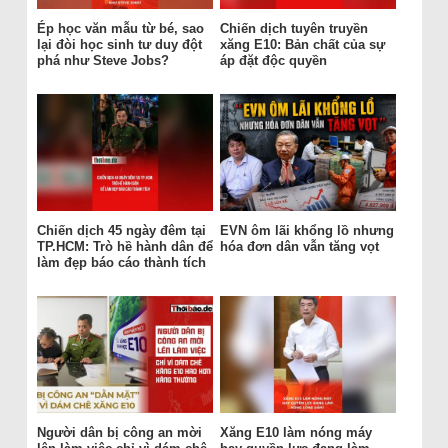
Ép học văn mẫu từ bé, sao
Chiến dịch tuyên truyền
lại đòi học sinh tư duy đột
xăng E10: Bản chất của sự
phá như Steve Jobs?
áp đặt độc quyền
Chiến dịch 45 ngày đêm tại
EVN ôm lãi khổng lồ nhưng
TP.HCM: Trò hề hành dân để
hóa đơn dân vẫn tăng vọt
làm đẹp báo cáo thành tích
Người dân bị công an mời
Xăng E10 làm nóng máy