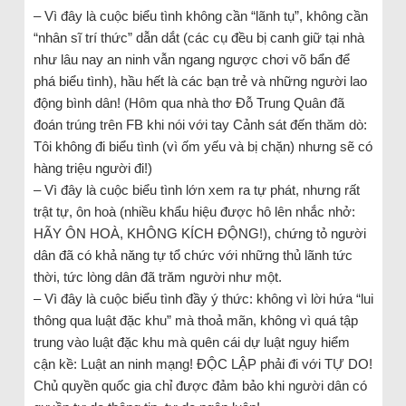
– Vì đây là cuộc biểu tình không cần “lãnh tụ”, không cần
“nhân sĩ trí thức” dẫn dắt (các cụ đều bị canh giữ tại nhà
như lâu nay an ninh vẫn ngang ngược chơi võ bẩn để
phá biểu tình), hầu hết là các bạn trẻ và những người lao
động bình dân! (Hôm qua nhà thơ Đỗ Trung Quân đã
đoán trúng trên FB khi nói với tay Cảnh sát đến thăm dò:
Tôi không đi biểu tình (vì ốm yếu và bị chặn) nhưng sẽ có
hàng triệu người đi!)
– Vì đây là cuộc biểu tình lớn xem ra tự phát, nhưng rất
trật tự, ôn hoà (nhiều khẩu hiệu được hô lên nhắc nhở:
HÃY ÔN HOÀ, KHÔNG KÍCH ĐỘNG!), chứng tỏ người
dân đã có khả năng tự tổ chức với những thủ lãnh tức
thời, tức lòng dân đã trăm người như một.
– Vì đây là cuộc biểu tình đầy ý thức: không vì lời hứa “lui
thông qua luật đặc khu” mà thoả mãn, không vì quá tập
trung vào luật đặc khu mà quên cái dự luật nguy hiểm
cận kề: Luật an ninh mạng! ĐỘC LẬP phải đi với TỰ DO!
Chủ quyền quốc gia chỉ được đảm bảo khi người dân có