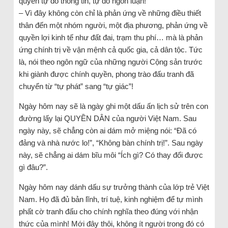
quyền tự do thông tin, tự do ngôn luận!
– Vì đây không còn chỉ là phản ứng về những điều thiết
thân đến một nhóm người, một địa phương, phản ứng về
quyền lợi kinh tế như đất đai, trạm thu phí… mà là phản
ứng chính trị về vận mệnh cả quốc gia, cả dân tộc. Tức
là, nói theo ngôn ngữ của những người Cộng sản trước
khi giành được chính quyền, phong trào đấu tranh đã
chuyển từ “tự phát” sang “tự giác”!
Ngày hôm nay sẽ là ngày ghi một dấu ấn lịch sử trên con
đường lấy lại QUYỀN DÂN của người Việt Nam. Sau
ngày này, sẽ chẳng còn ai dám mở miệng nói: “Đã có
đảng và nhà nước lo!”, “Không bàn chính trị!”. Sau ngày
này, sẽ chẳng ai dám bĩu môi “Ích gì? Có thay đổi được
gì đâu?”.
Ngày hôm nay dánh dấu sự trưởng thành của lớp trẻ Việt
Nam. Họ đã đủ bản lĩnh, trí tuệ, kinh nghiệm để tự mình
phất cờ tranh đấu cho chính nghĩa theo đúng với nhận
thức của mình! Mới đây thôi, không ít người trong đó có