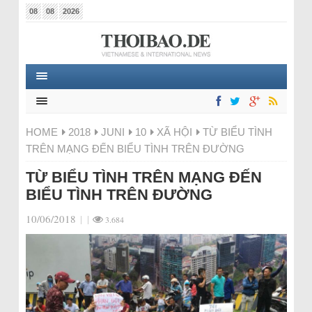
08
08
2026
HOME
2018
JUNI
10
XÃ HỘI
TỪ BIỂU TÌNH
TRÊN MẠNG ĐẾN BIỂU TÌNH TRÊN ĐƯỜNG
TỪ BIỂU TÌNH TRÊN MẠNG ĐẾN
BIỂU TÌNH TRÊN ĐƯỜNG
10/06/2018
|
|
3.684