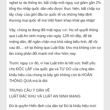
nghẹt tự do thông tin, bất chấp mối nguy sụt giảm gần 2%
tổng thu nhập quốc dân nếu được thực hiện, bất chấp sự
tẩy chay của giới đầu tư quốc tế và những hiệp định
thương mại quốc tế mà Việt Nam khao khát gia nhập!
Vậy, chúng ta đang đối mặt nguy cơ: Họ sẽ quyết thông
qua Luật An ninh mạng vào ngày 12/6 tới đây, để bịt
miệng dân, để ngăn chặn mọi khả năng biểu tình, để rồi
sau đó… sẽ lại thông qua Luật Đặc khu mà không còn sợ
làn sóng phản đối mạnh mẽ như hôm nay.
Trước nguy cơ đó, vì hai Luật trên là hết sức thiết yếu
cho ĐỘC LẬP của quốc gia và TỰ DO của công dân,
khẩu hiệu của chúng ta bây giờ không còn là HOÃN
THÔNG QUA mà là đòi:
TRƯNG CẦU Ý DÂN VỀ
LUẬT ĐẶC KHU VÀ LUẬT AN NINH MẠNG
Đó là quyền Hiến định của dân ta! Đó là khẩu hiệu mới