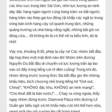
các khu vực trung tâm Sài Gòn, nhìn lực lượng an ninh
dày đặc hàng ngàn người cùng hàng trăm xe bắt người,
hàng trăm rào thép gai lưu động rải khắp các ngã tư trong
vòng bán kính hàng cây số quanh trung tâm, những
quảng trường và nhà hàng vắng ngắt, những bãi gửi xe
đóng cửa… tôi không tin là có thể nổ ra biểu tình, dù là
nhỏ!
Vậy mà, khoảng 8:30, phép lạ xảy ra! Các nhóm bắt đầu
tập họp theo một mật lệnh nào đó! Nhóm trên đường
Nguyễn Du bắt đầu di chuyển và lực lượng trấn áp lao
vào xô đẩy trong tiếng còi rít điên cuồng! Trong khi đó,
nhóm đứng trước tượng Đức Bà bắt đầu giơ lên những
khẩu hiệu, bích chương nhỏ trong tiếng hô “Get out,
China!”, “KHÔNG đặc khu, KHÔNG an ninh mạng!”,
“Cho thuê đất là bán nước!”… Chạy ra vòng ngoài, thấy
ngay nhóm đứng trước Diamond Plaza trên đường Lê
Duẩn giơ biểu ngữ và hô khẩu hiệu còn khí thế hơn nữa,
giọng một phụ nữ xướng lên rất hùng tráng!