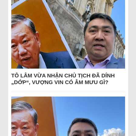
TÔ LÂM VỪA NHẬN CHỦ TỊCH ĐÃ DÍNH
„DỚP“, VƯỢNG VIN CÓ ÂM MƯU GÌ?