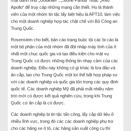
mật danh như „Godkiller“, „Stone Panda“ hoặc „Red
Apollo“ để truy cập những mạng cần thiết. Họ là thành
viên của một nhóm tin tặc lấy biệt hiệu là APT10, làm việc
cho một doanh nghiệp hợp tác chặt chẽ với Bộ Công an
Trung Quốc.
Rosenstein cho biết, bản cáo trạng buộc tội các bị cáo là
một bộ phận của một nhóm đã đột nhập máy tính của ít
nhất một chục quốc gia và tạo điều kiện cho mật vụ
Trung Quốc có được những thông tin nhạy cảm của các
doanh nghiệp. Điều này không có gì khác là lừa đảo và
ăn cắp, tạo cho Trung Quốc một lợi thế bất hợp pháp so
với các doanh nghiệp và quốc gia tôn trọng các quy định
quốc tế. Các doanh nghiệp Mỹ đã phải mất nhiều năm
trời mới có được kết quả nghiên cứu, trong khi Trung
Quốc cứ ăn cắp là có được.
Các doanh nghiệp bị tin tặc tấn công, lấy cắp dữ liệu ở
nhiều lĩnh vực, trong đó các các doanh nghiệp phụ trợ
cho các hãng xe ô tô, các hãng sản xuất công cụ thí