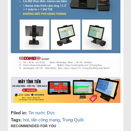
Filed in:
Tin nước Đức
Tags:
hot
,
tấn công mạng
,
Trung Quốc
RECOMMENDED FOR YOU