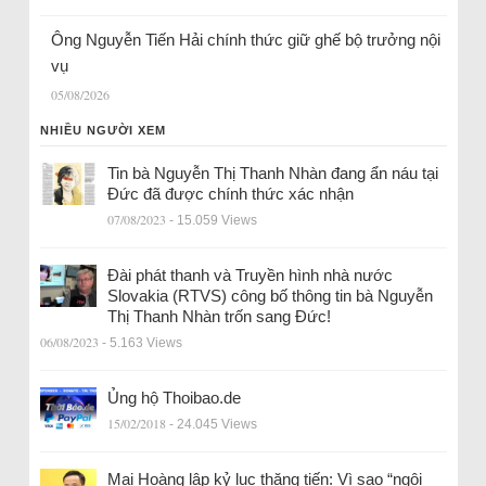
Ông Nguyễn Tiến Hải chính thức giữ ghế bộ trưởng nội
vụ
05/08/2026
NHIỀU NGƯỜI XEM
Tin bà Nguyễn Thị Thanh Nhàn đang ẩn náu tại
Đức đã được chính thức xác nhận
07/08/2023
- 15.059 Views
Đài phát thanh và Truyền hình nhà nước
Slovakia (RTVS) công bố thông tin bà Nguyễn
Thị Thanh Nhàn trốn sang Đức!
06/08/2023
- 5.163 Views
Ủng hộ Thoibao.de
15/02/2018
- 24.045 Views
Mai Hoàng lập kỷ lục thăng tiến: Vì sao “ngôi