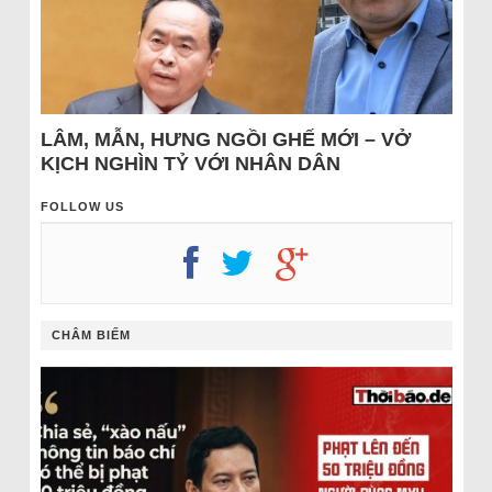
LÂM, MẪN, HƯNG NGỒI GHẾ MỚI – VỞ
KỊCH NGHÌN TỶ VỚI NHÂN DÂN
FOLLOW US
CHÂM BIẾM