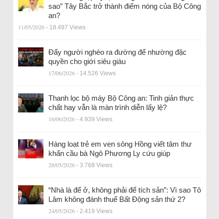
sao” Tây Bắc trở thành điểm nóng của Bộ Công
an?
11/05/2026
- 18.497 Views
Đẩy người nghèo ra đường để nhường đặc
quyền cho giới siêu giàu
17/06/2026
- 14.526 Views
Thanh lọc bộ máy Bộ Công an: Tinh giản thực
chất hay vẫn là màn trình diễn lấy lệ?
16/06/2026
- 4.939 Views
Hàng loạt trẻ em ven sông Hồng viết tâm thư
khẩn cầu bà Ngô Phương Ly cứu giúp
28/05/2026
- 3.768 Views
“Nhà là để ở, không phải để tích sản”: Vì sao Tô
Lâm không đánh thuế Bất Động sản thứ 2?
24/05/2026
- 2.419 Views