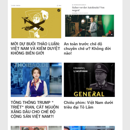
MỜI DỰ BUỔI THẢO LUẬN:
An toàn trước chế độ
VIỆT NAM VÀ KIỂM DUYỆT
chuyên chế ư? Không đời
KHÔNG BIÊN GIỚI
nào!
TỔNG THỐNG TRUMP “
Chiếu phim: Việt Nam dưới
TRIỆT“ IRAN, CẮT NGUỒN
triều đại Tô Lâm
XĂNG DẦU CHO CHẾ ĐỘ
CỘNG SẢN VIỆT NAM?!