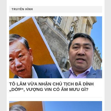
TRUYỀN HÌNH
TÔ LÂM VỪA NHẬN CHỦ TỊCH ĐÃ DÍNH
„DỚP“, VƯỢNG VIN CÓ ÂM MƯU GÌ?