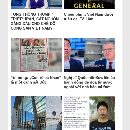
TỔNG THỐNG TRUMP “
Chiếu phim: Việt Nam dưới
TRIỆT“ IRAN, CẮT NGUỒN
triều đại Tô Lâm
XĂNG DẦU CHO CHẾ ĐỘ
CỘNG SẢN VIỆT NAM?!
Tin nóng: „Con rể bà Nhàn“
Nghị sĩ Quốc hội Đức lên án
là một cảnh sát Đức
hành động đe dọa từ nước
ngoài với nhà báo tại Đức