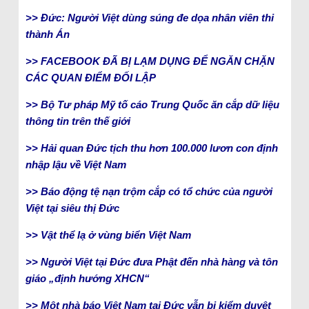
>> Đức: Người Việt dùng súng đe dọa nhân viên thi
thành Án
>> FACEBOOK ĐÃ BỊ LẠM DỤNG ĐỂ NGĂN CHẶN
CÁC QUAN ĐIỂM ĐỐI LẬP
>> Bộ Tư pháp Mỹ tố cáo Trung Quốc ăn cắp dữ liệu
thông tin trên thế giới
>> Hải quan Đức tịch thu hơn 100.000 lươn con định
nhập lậu về Việt Nam
>> Báo động tệ nạn trộm cắp có tổ chức của người
Việt tại siêu thị Đức
>> Vật thể lạ ở vùng biển Việt Nam
>> Người Việt tại Đức đưa Phật đến nhà hàng và tôn
giáo „định hướng XHCN“
>> Một nhà báo Việt Nam tại Đức vẫn bị kiểm duyệt