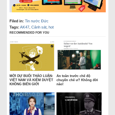
Filed in:
Tin nước Đức
Tags:
AK47
,
Cảnh sát
,
hot
RECOMMENDED FOR YOU
MỜI DỰ BUỔI THẢO LUẬN:
An toàn trước chế độ
VIỆT NAM VÀ KIỂM DUYỆT
chuyên chế ư? Không đời
KHÔNG BIÊN GIỚI
nào!