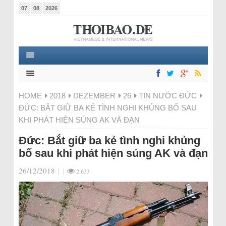
07
08
2026
HOME
2018
DEZEMBER
26
TIN NƯỚC ĐỨC
ĐỨC: BẮT GIỮ BA KẺ TÌNH NGHI KHỦNG BỐ SAU
KHI PHÁT HIỆN SÚNG AK VÀ ĐẠN
Đức: Bắt giữ ba kẻ tình nghi khủng
bố sau khi phát hiện súng AK và đạn
26/12/2018
|
|
2.633