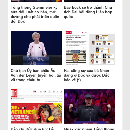
Tổng thống Steinmeier ký
Baerbock sẽ trở thành Chủ
sửa đổi Luật cơ bản, mở
tịch Đại hội đồng Liên hợp
đường cho phát triển quân
quốc
đội Đức
Chủ tịch Ủy ban châu Âu
Hai cộng sự của bà Nhàn
Von der Leyen tuyên bố „tái
đang ở Đức và được Đức
vũ trang châu Âu“
bảo vệ (*)
Báo chí Đức đưa tin: Bà
Musk xúc phạm Tổng thống