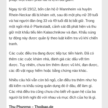
Ngay từ tối 19/12, bốn căn hộ ở Mannheim và huyện
Rhein-Neckar đã bị khám xét, sau đó một phụ nữ 39 tuổi
và hai người đàn ông 33 và 49 tuổi đã bị bắt giữ. Trong
một ngôi nhà ở Plankstadt, cảnh sát đã phát hiện và thu
giữ một khẩu tiểu liên Kalaschnikow và đạn. Khẩu súng
tự động này được quản lý theo luật kiểm tra vũ khí chiến
tranh.
Các cuộc điều tra đang được tiếp tục tiến hành. Đã có
thêm các cuộc khám nhà, đánh giá các dấu vết tìm
được. Tuy nhiên, chưa tìm thêm được vũ khí, đạn được,
các đồ vật nguy hiểm hoặc bằng chứng nào khác.
Nhiều câu hỏi vẫn còn bỏ ngỏ, cần điều tra thêm như họ
đã kiếm ra khẩu súng quân dụng đó ở đâu, để làm gì.
Các nhà điều tra cũng chưa cho biết về quan hệ của ba
người bị tình nghi đó với nhau và mục đích của họ là gì.
Thu Phương – Thoibao.de