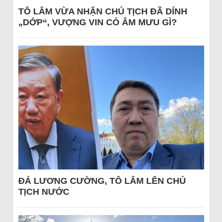
TÔ LÂM VỪA NHẬN CHỦ TỊCH ĐÃ DÍNH
„DỚP“, VƯỢNG VIN CÓ ÂM MƯU GÌ?
ĐÁ LƯƠNG CƯỜNG, TÔ LÂM LÊN CHỦ
TỊCH NƯỚC