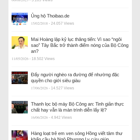
- 5.165 Views
Ủng hộ Thoibao.de
15/02/2018
- 24.057 Views
Mai Hoàng lập kỷ lục thăng tiến: Vì sao “ngôi
sao” Tây Bắc trở thành điểm nóng của Bộ Công
an?
11/05/2026
- 18.502 Views
Đẩy người nghèo ra đường để nhường đặc
quyền cho giới siêu giàu
17/06/2026
- 14.527 Views
Thanh lọc bộ máy Bộ Công an: Tinh giản thực
chất hay vẫn là màn trình diễn lấy lệ?
16/06/2026
- 4.942 Views
Hàng loạt trẻ em ven sông Hồng viết tâm thư
khẩn cầu bà Ngô Phương Ly cứu giúp