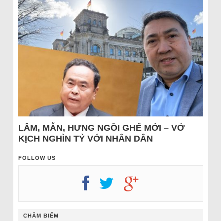
LÂM, MẪN, HƯNG NGỒI GHẾ MỚI – VỞ
KỊCH NGHÌN TỶ VỚI NHÂN DÂN
FOLLOW US
CHÂM BIẾM