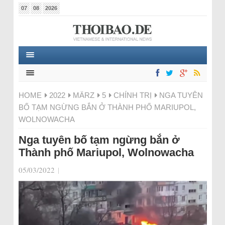
07
08
2026
HOME
2022
MÄRZ
5
CHÍNH TRỊ
NGA TUYÊN
BỐ TẠM NGỪNG BẮN Ở THÀNH PHỐ MARIUPOL,
WOLNOWACHA
Nga tuyên bố tạm ngừng bắn ở
Thành phố Mariupol, Wolnowacha
05/03/2022
|