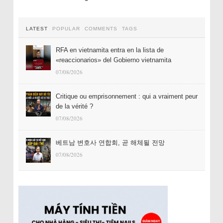
LATEST
POPULAR
COMMENTS
TAGS
RFA en vietnamita entra en la lista de
«reaccionarios» del Gobierno vietnamita
07/08/2026
Critique ou emprisonnement : qui a vraiment peur
de la vérité ?
07/08/2026
베트남 변호사 연합회, 곧 해체될 전망
07/08/2026