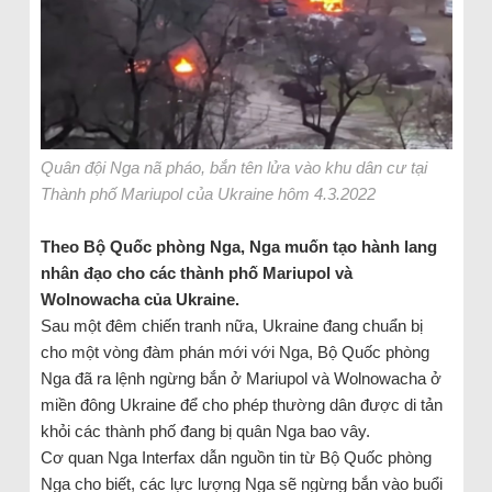
Quân đội Nga nã pháo, bắn tên lửa vào khu dân cư tại
Thành phố Mariupol của Ukraine hôm 4.3.2022
Theo Bộ Quốc phòng Nga, Nga muốn tạo hành lang
nhân đạo cho các thành phố Mariupol và
Wolnowacha của Ukraine.
Sau một đêm chiến tranh nữa, Ukraine đang chuẩn bị
cho một vòng đàm phán mới với Nga, Bộ Quốc phòng
Nga đã ra lệnh ngừng bắn ở Mariupol và Wolnowacha ở
miền đông Ukraine để cho phép thường dân được di tản
khỏi các thành phố đang bị quân Nga bao vây.
Cơ quan Nga Interfax dẫn nguồn tin từ Bộ Quốc phòng
Nga cho biết, các lực lượng Nga sẽ ngừng bắn vào buổi