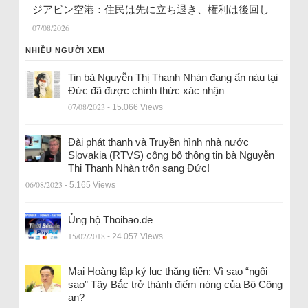
ジアビン空港：住民は先に立ち退き、権利は後回し
07/08/2026
NHIỀU NGƯỜI XEM
Tin bà Nguyễn Thị Thanh Nhàn đang ẩn náu tại
Đức đã được chính thức xác nhận
07/08/2023
- 15.066 Views
Đài phát thanh và Truyền hình nhà nước
Slovakia (RTVS) công bố thông tin bà Nguyễn
Thị Thanh Nhàn trốn sang Đức!
06/08/2023
- 5.165 Views
Ủng hộ Thoibao.de
15/02/2018
- 24.057 Views
Mai Hoàng lập kỷ lục thăng tiến: Vì sao “ngôi
sao” Tây Bắc trở thành điểm nóng của Bộ Công
an?