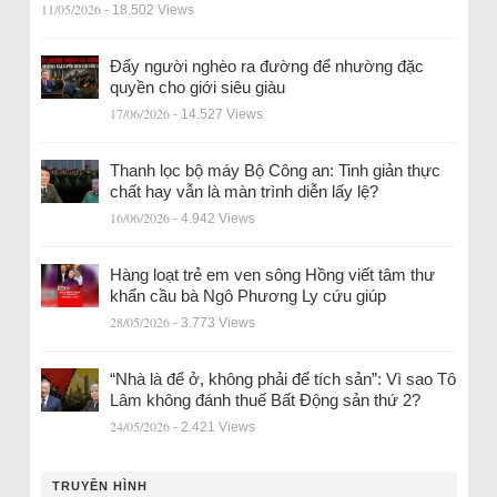
11/05/2026
- 18.502 Views
Đẩy người nghèo ra đường để nhường đặc
quyền cho giới siêu giàu
17/06/2026
- 14.527 Views
Thanh lọc bộ máy Bộ Công an: Tinh giản thực
chất hay vẫn là màn trình diễn lấy lệ?
16/06/2026
- 4.942 Views
Hàng loạt trẻ em ven sông Hồng viết tâm thư
khẩn cầu bà Ngô Phương Ly cứu giúp
28/05/2026
- 3.773 Views
“Nhà là để ở, không phải để tích sản”: Vì sao Tô
Lâm không đánh thuế Bất Động sản thứ 2?
24/05/2026
- 2.421 Views
TRUYỀN HÌNH