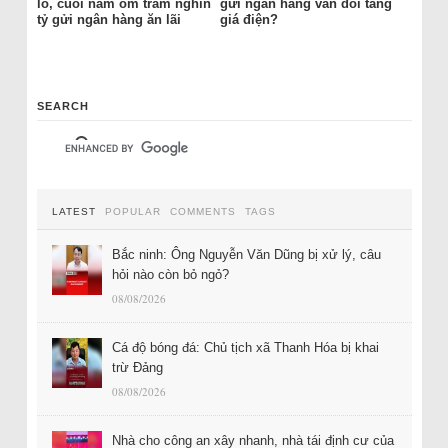
lỗ, cuối năm ôm trăm nghìn
gửi ngân hàng vẫn đòi tăng
tỷ gửi ngân hàng ăn lãi
giá điện?
SEARCH
LATEST
POPULAR
COMMENTS
TAGS
Bắc ninh: Ông Nguyễn Văn Dũng bị xử lý, câu
hỏi nào còn bỏ ngỏ?
08/08/2026
Cá độ bóng đá: Chủ tịch xã Thanh Hóa bị khai
trừ Đảng
08/08/2026
Nhà cho công an xây nhanh, nhà tái định cư của