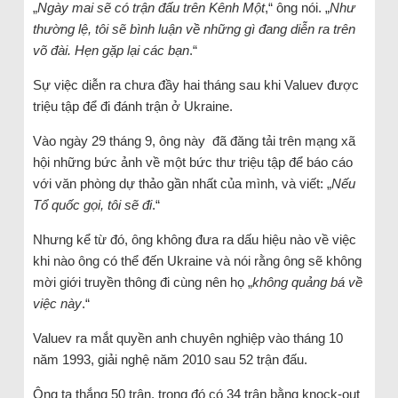
„
Ngày mai sẽ có trận đấu trên Kênh Một
,“ ông nói. „
Như
thường lệ, tôi sẽ bình luận về những gì đang diễn ra trên
võ đài. Hẹn gặp lại các bạn
.“
Sự việc diễn ra chưa đầy hai tháng sau khi Valuev được
triệu tập để đi đánh trận ở Ukraine.
Vào ngày 29 tháng 9, ông này đã đăng tải trên mạng xã
hội những bức ảnh về một bức thư triệu tập để báo cáo
với văn phòng dự thảo gần nhất của mình, và viết: „
Nếu
Tổ quốc gọi, tôi sẽ đi
.“
Nhưng kể từ đó, ông không đưa ra dấu hiệu nào về việc
khi nào ông có thể đến Ukraine và nói rằng ông sẽ không
mời giới truyền thông đi cùng nên họ „
không quảng bá về
việc này
.“
Valuev ra mắt quyền anh chuyên nghiệp vào tháng 10
năm 1993, giải nghệ năm 2010 sau 52 trận đấu.
Ông ta thắng 50 trận, trong đó có 34 trận bằng knock-out