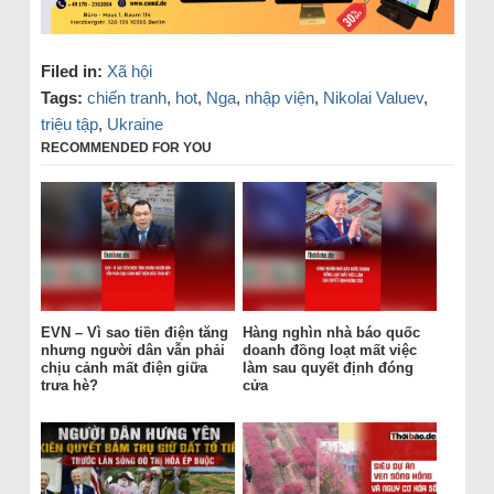
Filed in:
Xã hội
Tags:
chiến tranh
,
hot
,
Nga
,
nhập viện
,
Nikolai Valuev
,
triệu tập
,
Ukraine
RECOMMENDED FOR YOU
EVN – Vì sao tiền điện tăng
Hàng nghìn nhà báo quốc
nhưng người dân vẫn phải
doanh đồng loạt mất việc
chịu cảnh mất điện giữa
làm sau quyết định đóng
trưa hè?
cửa