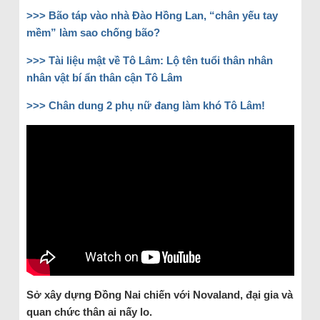
>>> Bão táp vào nhà Đào Hồng Lan, “chân yếu tay
mềm” làm sao chống bão?
>>> Tài liệu mật về Tô Lâm: Lộ tên tuổi thân nhân
nhân vật bí ẩn thân cận Tô Lâm
>>> Chân dung 2 phụ nữ đang làm khó Tô Lâm!
Sở xây dựng Đồng Nai chiến với Novaland, đại gia và
quan chức thân ai nấy lo.