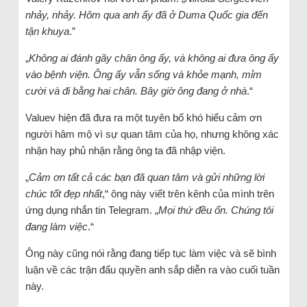
nhảy, nhảy. Hôm qua anh ấy đã ở Duma Quốc gia đến
tận khuya
.”
„
Không ai đánh gãy chân ông ấy, và không ai đưa ông ấy
vào bệnh viện. Ông ấy vẫn sống và khỏe mạnh, mỉm
cười và đi bằng hai chân. Bây giờ ông đang ở nhà
.“
Valuev hiện đã đưa ra một tuyên bố khó hiểu cảm ơn
người hâm mộ vì sự quan tâm của họ, nhưng không xác
nhận hay phủ nhận rằng ông ta đã nhập viện.
„
Cảm ơn tất cả các bạn đã quan tâm và gửi những lời
chúc tốt đẹp nhất
,“ ông này viết trên kênh của mình trên
ứng dụng nhắn tin Telegram. „
Mọi thứ đều ổn. Chúng tôi
đang làm việc
.“
Ông này cũng nói rằng đang tiếp tục làm việc và sẽ bình
luận về các trận đấu quyền anh sắp diễn ra vào cuối tuần
này.