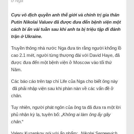
ở Nga
Cựu vô địch quyền anh thế giới và chính trị gia thân
Putin Nikolai Valuev đã được đưa đến bệnh viện một
cách bí ẩn vài tuần sau khi anh ta bị triệu tập đi đánh
trận ở Ukraine.
Truyền thông nhà nước Nga đưa tin rằng người khổng lồ
cao 2.1 mét, người từng thượng đài với David Haye, đã
được đưa đến một bệnh viện ở Moscow vào tối thứ
Năm.
Các báo cáo trên tạp chí Life của Nga cho biết ông này
đã phải nhập viện sau khi phàn nàn về các vấn đề ở
chân.
Tuy nhiên, người phát ngôn của ông ta đã đưa ra một lời
phủ nhận kỳ lạ, tuyên bố: „
Không ai làm ông ấy gãy
chân
.“
Valery Kuzenkov nói với ấn phẩm: „
Nikolai Sergeevich