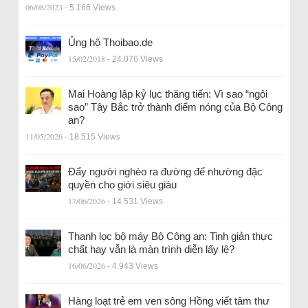
06/08/2023
- 5.166 Views
Ủng hộ Thoibao.de
15/02/2018
- 24.076 Views
Mai Hoàng lập kỷ lục thăng tiến: Vì sao “ngôi
sao” Tây Bắc trở thành điểm nóng của Bộ Công
an?
11/05/2026
- 18.515 Views
Đẩy người nghèo ra đường để nhường đặc
quyền cho giới siêu giàu
17/06/2026
- 14.531 Views
Thanh lọc bộ máy Bộ Công an: Tinh giản thực
chất hay vẫn là màn trình diễn lấy lệ?
16/06/2026
- 4.943 Views
Hàng loạt trẻ em ven sông Hồng viết tâm thư