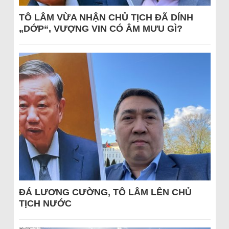
TÔ LÂM VỪA NHẬN CHỦ TỊCH ĐÃ DÍNH
„DỚP“, VƯỢNG VIN CÓ ÂM MƯU GÌ?
ĐÁ LƯƠNG CƯỜNG, TÔ LÂM LÊN CHỦ
TỊCH NƯỚC