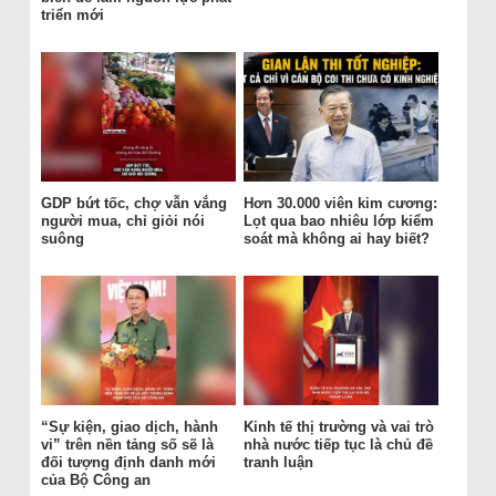
triển mới
GDP bứt tốc, chợ vẫn vắng
Hơn 30.000 viên kim cương:
người mua, chỉ giỏi nói
Lọt qua bao nhiêu lớp kiểm
suông
soát mà không ai hay biết?
“Sự kiện, giao dịch, hành
Kinh tế thị trường và vai trò
vi” trên nền tảng số sẽ là
nhà nước tiếp tục là chủ đề
đối tượng định danh mới
tranh luận
của Bộ Công an