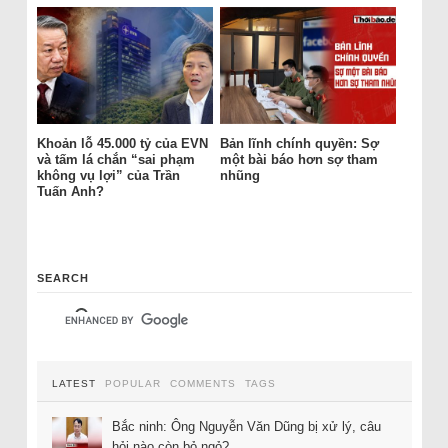
Khoản lỗ 45.000 tỷ của EVN
Bản lĩnh chính quyền: Sợ
và tấm lá chắn “sai phạm
một bài báo hơn sợ tham
không vụ lợi” của Trần
nhũng
Tuấn Anh?
SEARCH
LATEST
POPULAR
COMMENTS
TAGS
Bắc ninh: Ông Nguyễn Văn Dũng bị xử lý, câu
hỏi nào còn bỏ ngỏ?