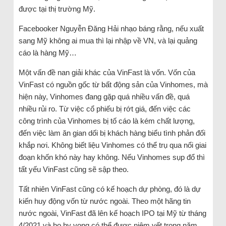
được tại thị trường Mỹ.
Facebooker Nguyễn Đăng Hải nhạo báng rằng, nếu xuất
sang Mỹ không ai mua thì lại nhập về VN, và lại quảng
cáo là hàng Mỹ…
Một vấn đề nan giải khác của VinFast là vốn. Vốn của
VinFast có nguồn gốc từ bất động sản của Vinhomes, mà
hiện này, Vinhomes đang gặp quá nhiều vấn đề, quá
nhiều rủi ro. Từ việc cổ phiếu bị rớt giá, đến việc các
công trình của Vinhomes bị tố cáo là kém chất lượng,
đến việc làm ăn gian dối bị khách hàng biểu tình phản đối
khắp nơi. Không biết liệu Vinhomes có thể trụ qua nổi giai
đoạn khốn khó này hay không. Nếu Vinhomes sụp đổ thì
tất yếu VinFast cũng sẽ sập theo.
Tất nhiên VinFast cũng có kế hoạch dự phòng, đó là dự
kiến huy động vốn từ nước ngoài. Theo một hãng tin
nước ngoài, VinFast đã lên kế hoạch IPO tại Mỹ từ tháng
4/2021 và họ hy vọng có thể được niêm yết trong năm