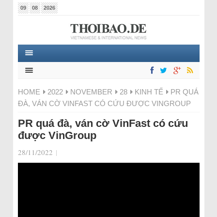
09
08
2026
HOME
2022
NOVEMBER
28
KINH TẾ
PR QUÁ
ĐÀ, VÁN CỜ VINFAST CÓ CỨU ĐƯỢC VINGROUP
PR quá đà, ván cờ VinFast có cứu
được VinGroup
28/11/2022
|