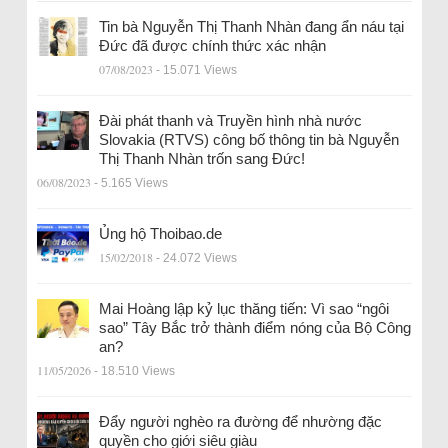
Tin bà Nguyễn Thị Thanh Nhàn đang ẩn náu tại
Đức đã được chính thức xác nhận
07/08/2023
- 15.071 Views
Đài phát thanh và Truyền hình nhà nước
Slovakia (RTVS) công bố thông tin bà Nguyễn
Thị Thanh Nhàn trốn sang Đức!
06/08/2023
- 5.165 Views
Ủng hộ Thoibao.de
15/02/2018
- 24.072 Views
Mai Hoàng lập kỷ lục thăng tiến: Vì sao “ngôi
sao” Tây Bắc trở thành điểm nóng của Bộ Công
an?
11/05/2026
- 18.510 Views
Đẩy người nghèo ra đường để nhường đặc
quyền cho giới siêu giàu