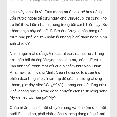
Như vậy, cho dù VinFast mong muốn có thể huy động
vốn nước ngoài để cứu nguy cho VinGroup, thì cũng khó
có thể thực hiện nhanh chóng trong bối cảnh hiện nay. Sự
chậm chạp này có thể đã làm ông Vượng nôn nóng đến
mức ông phải chi ra khoản lỗ khổng lồ để đánh bóng hình
ảnh chăng?
Nhiều người cho rằng, Vin đã cụt vốn, đã hết hơi. Trong
cơn hấp hối thì ông Vượng phải làm mọi cách để cứu
vãn tình thế, tránh một kết cục bi thảm như Vạn Thịnh
Phát hay Tân Hoàng Minh. Sau những cú lừa của trái
phiếu doanh nghiệp và sự sụp đổ của thị tường chứng
khoán, giờ đây việc “
lùa gà
” Việt không còn dễ dàng nữa.
Phải chăng ông Vượng đang chuyển dịch thị trường sang
Mỹ để tiếp tục “
lùa gà
” Mỹ?
Chấp nhận thua lỗ một chuyến hàng và tốn kém cho một
buổi lễ linh đình, phải chăng ông Vượng đang dùng 1 mũi