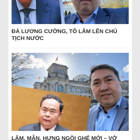
ĐÁ LƯƠNG CƯỜNG, TÔ LÂM LÊN CHỦ
TỊCH NƯỚC
LÂM, MẪN, HƯNG NGỒI GHẾ MỚI – VỞ