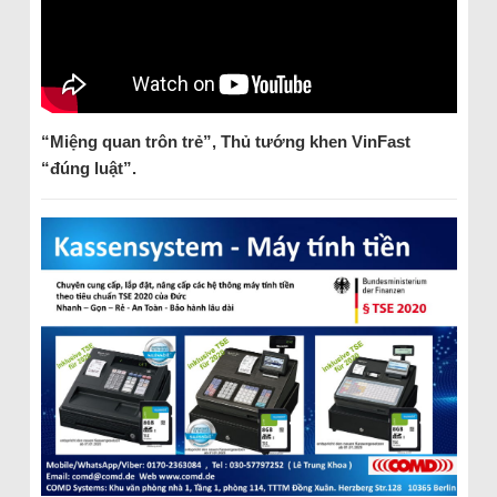
“
Miệng
quan trôn trẻ”, Thủ tướng khen Vin
F
ast
“đúng luật”.