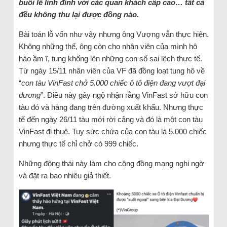
buổi lễ linh đình với các quan khách cấp cao… tất cả
đều không thu lại được đồng nào.
Bài toán lỗ vốn như vậy nhưng ông Vượng vẫn thực hiện.
Không những thế, ông còn cho nhân viên của mình hô
hào ầm ĩ, tung khống lên những con số sai lệch thực tế.
Từ ngày 15/11 nhân viên của VF đã đồng loạt tung hô về
“
con tàu VinFast chở 5.000 chiếc ô tô điện đang vượt đại
dương
”. Điều này gây ngộ nhận rằng VinFast sở hữu con
tàu đó và hàng đang trên đường xuất khẩu. Nhưng thực
tế đến ngày 26/11 tàu mới rời cảng và đó là một con tàu
VinFast đi thuê. Tuy sức chứa của con tàu là 5.000 chiếc
nhưng thực tế chỉ chở có 999 chiếc.
Những động thái này làm cho cộng đồng mạng nghi ngờ
và đặt ra bao nhiêu giả thiết.