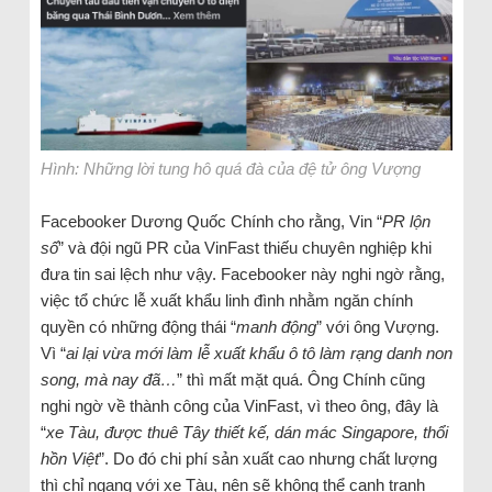
Hình: Những lời tung hô quá đà của đệ tử ông Vượng
Facebooker Dương Quốc Chính cho rằng, Vin “
PR lộn
số
” và đội ngũ PR của VinFast thiếu chuyên nghiệp khi
đưa tin sai lệch như vậy. Facebooker này nghi ngờ rằng,
việc tổ chức lễ xuất khẩu linh đình nhằm ngăn chính
quyền có những động thái “
manh động
” với ông Vượng.
Vì “
ai lại vừa mới làm lễ xuất khẩu ô tô làm rạng danh non
song, mà nay đã…
” thì mất mặt quá. Ông Chính cũng
nghi ngờ về thành công của VinFast, vì theo ông, đây là
“
xe Tàu, được thuê Tây thiết kế, dán mác Singapore, thổi
hồn Việt
”. Do đó chi phí sản xuất cao nhưng chất lượng
thì chỉ ngang với xe Tàu, nên sẽ không thể cạnh tranh