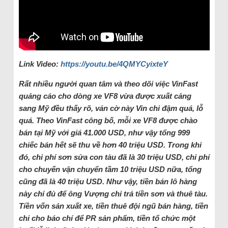
Link Video:
https://youtu.be/4QMYCyixteY
Rất nhiều người quan tâm và theo dõi việc VinFast
quảng cáo cho dòng xe VF8 vừa được xuất cảng
sang Mỹ đều thấy rõ, ván cờ này Vin chi đậm quá, lỗ
quá. Theo VinFast công bố, mỗi xe VF8 được chào
bán tại Mỹ với giá 41.000 USD, như vậy tổng 999
chiếc bán hết sẽ thu về hơn 40 triệu USD. Trong khi
đó, chi phí sơn sửa con tàu đã là 30 triệu USD, chi phí
cho chuyến vận chuyển tầm 10 triệu USD nữa, tổng
cũng đã là 40 triệu USD. Như vậy, tiền bán lô hàng
này chỉ đủ để ông Vượng chi trả tiền sơn và thuê tàu.
Tiền vốn sản xuất xe, tiền thuê đội ngũ bán hàng, tiền
chi cho báo chí để PR sản phẩm, tiền tổ chức một