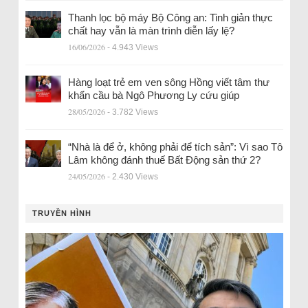
Thanh lọc bộ máy Bộ Công an: Tinh giản thực
chất hay vẫn là màn trình diễn lấy lệ?
16/06/2026
- 4.943 Views
Hàng loạt trẻ em ven sông Hồng viết tâm thư
khẩn cầu bà Ngô Phương Ly cứu giúp
28/05/2026
- 3.782 Views
“Nhà là để ở, không phải để tích sản”: Vì sao Tô
Lâm không đánh thuế Bất Động sản thứ 2?
24/05/2026
- 2.430 Views
TRUYỀN HÌNH