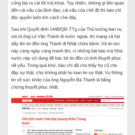
cũng bịa ra cái tốt mà khoe. Tuy nhiên, những gì liên quan
đến cái xấu của lãnh đạo, cái xấu của chế độ thì báo chí
độc quyền luôn tìm cách che đậy.
Sau khi Quyết định 1448/QĐ-TTg của Thủ tướng ban ra,
nói rõ ông Lê Văn Thành đi nước ngoài, thì mạng xã hội
dấy lên tin đồn ông Thành đi Nhật chữa bệnh. Và tin tức
này càng ngày càng mạnh lên, vì những bài báo mà Nhà
nước này sử dụng để bác bỏ tin đồn có tính thuyết phục
rất yếu. Trong quá khứ, báo chí đã cho thấy họ cố che
đậy sự thật, chứ không phải họ loan tin sự thật. Vụ thông
tin về sức khỏe của ông Nguyễn Bá Thanh là bằng
chứng thuyết phục nhất.