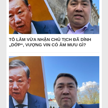
TÔ LÂM VỪA NHẬN CHỦ TỊCH ĐÃ DÍNH
„DỚP“, VƯỢNG VIN CÓ ÂM MƯU GÌ?