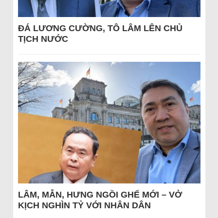
ĐÁ LƯƠNG CƯỜNG, TÔ LÂM LÊN CHỦ
TỊCH NƯỚC
LÂM, MẪN, HƯNG NGỒI GHẾ MỚI – VỞ
KỊCH NGHÌN TỶ VỚI NHÂN DÂN