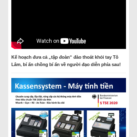
Kế hoạch đưa cả „tập đoàn“ đào thoát khỏi tay Tô
Lâm, bí ẩn chồng bí ẩn
về
người đạo diễn
phía sau
!