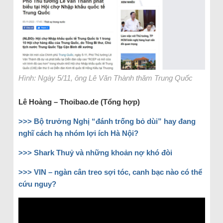
Hình: Ngày 5/11, ông Lê Văn Thành thăm Trung Quốc
Lê Hoàng – Thoibao.de (Tổng hợp)
>>> Bộ trưởng Nghị “đánh trống bỏ dùi” hay đang
nghĩ cách hạ nhóm lợi ích Hà Nội?
>>> Shark Thuỷ và những khoản nợ khó đòi
>>> VIN – ngàn cân treo sợi tóc, canh bạc nào có thể
cứu nguy?