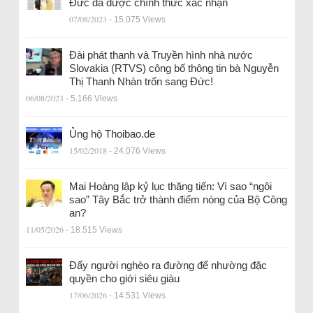
Đức đã được chính thức xác nhận
07/08/2023
- 15.075 Views
Đài phát thanh và Truyền hình nhà nước
Slovakia (RTVS) công bố thông tin bà Nguyễn
Thị Thanh Nhàn trốn sang Đức!
06/08/2023
- 5.166 Views
Ủng hộ Thoibao.de
15/02/2018
- 24.076 Views
Mai Hoàng lập kỷ lục thăng tiến: Vì sao “ngôi
sao” Tây Bắc trở thành điểm nóng của Bộ Công
an?
11/05/2026
- 18.515 Views
Đẩy người nghèo ra đường để nhường đặc
quyền cho giới siêu giàu
17/06/2026
- 14.531 Views