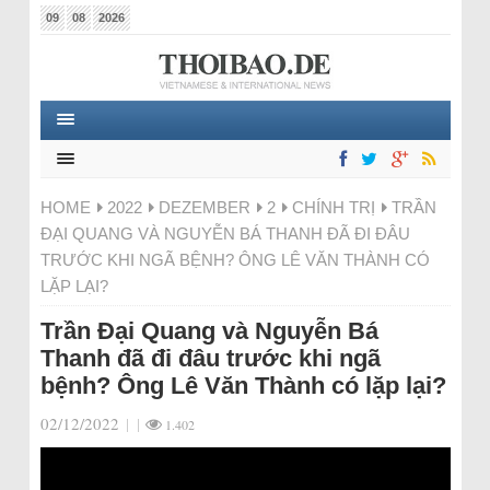
09
08
2026
HOME
2022
DEZEMBER
2
CHÍNH TRỊ
TRẦN
ĐẠI QUANG VÀ NGUYỄN BÁ THANH ĐÃ ĐI ĐÂU
TRƯỚC KHI NGÃ BỆNH? ÔNG LÊ VĂN THÀNH CÓ
LẶP LẠI?
Trần Đại Quang và Nguyễn Bá
Thanh đã đi đâu trước khi ngã
bệnh? Ông Lê Văn Thành có lặp lại?
02/12/2022
|
|
1.402