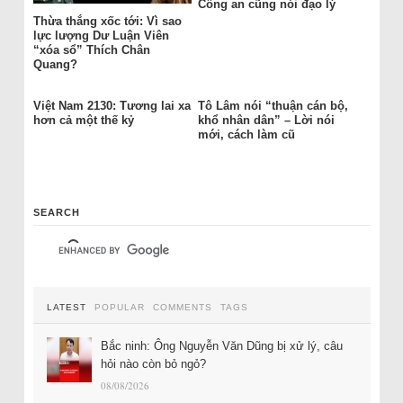
Công an cũng nói đạo lý
Thừa thắng xốc tới: Vì sao
lực lượng Dư Luận Viên
“xóa sổ” Thích Chân
Quang?
Việt Nam 2130: Tương lai xa
Tô Lâm nói “thuận cán bộ,
hơn cả một thế kỷ
khổ nhân dân” – Lời nói
mới, cách làm cũ
SEARCH
LATEST
POPULAR
COMMENTS
TAGS
Bắc ninh: Ông Nguyễn Văn Dũng bị xử lý, câu
hỏi nào còn bỏ ngỏ?
08/08/2026