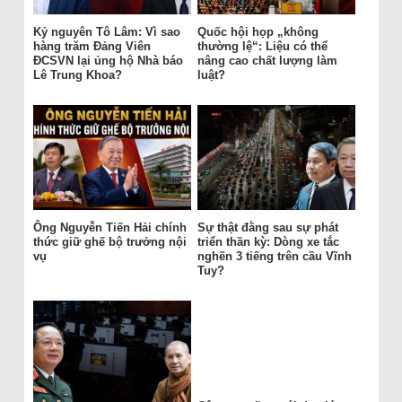
Kỷ nguyên Tô Lâm: Vì sao
Quốc hội họp „không
hàng trăm Đảng Viên
thường lệ“: Liệu có thể
ĐCSVN lại ủng hộ Nhà báo
nâng cao chất lượng làm
Lê Trung Khoa?
luật?
Ông Nguyễn Tiến Hải chính
Sự thật đằng sau sự phát
thức giữ ghế bộ trưởng nội
triển thần kỳ: Dòng xe tắc
vụ
nghẽn 3 tiếng trên cầu Vĩnh
Tuy?