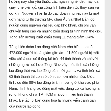
hưởng này chủ yếu thuộc các ngành nghề: dệt may, da
giày, chế biến gỗ, gia công linh kiện điện tử, thuỷ sản và
cơ khí. Nguyên nhân là do các doanh nghiệp này bị mất
đơn hàng từ thị trường Mỹ, châu Âu và Nhật Bản; do
nguồn cung nguyên vật liệu gặp khó khăn, chi phí vận
chuyển tăng cao và những biến động từ tình hình thế giới.
Tổng sản lượng xuất khẩu trong 11 tháng giảm 8,4%.
Tổng Liên đoàn Lao động Việt Nam cho biết, con số
472.000 người bị cắt giảm giờ làm, 41.500 người bị mất
việc chỉ là con số thống kê trên 44 tỉnh thành và chỉ với
những người có hợp đồng. Như vậy, nếu tính cả những
lao động thời vụ, lao động bán thời gian… và tính trên cả
63 tỉnh thành thì con số còn cao hơn nhiều nữa. Ước
tính, có đến 88% lao động bị ảnh hưởng ở khu vực phía
Nam. Tình trạng lao động mất việc đang có xu hướng lan
rộng, không chỉ ở TP. HCM mà còn nhiều tỉnh thành
khác. Bế tắc, bị bần cùng hoá là những viễn cảnh gần
của người lao động.