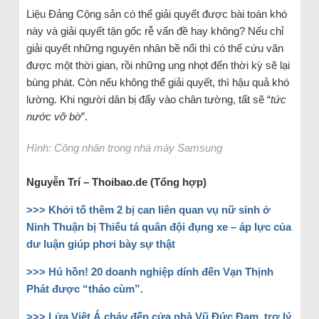
Liệu Đảng Cộng sản có thể giải quyết được bài toán khó
này và giải quyết tận gốc rễ vấn đề hay không? Nếu chỉ
giải quyết những nguyên nhân bề nổi thì có thể cứu vãn
được một thời gian, rồi những ung nhọt đến thời kỳ sẽ lại
bùng phát. Còn nếu không thể giải quyết, thì hậu quả khó
lường. Khi người dân bị đẩy vào chân tường, tất sẽ “
tức
nước vỡ bờ
”.
Hình: Công nhân trong nhà máy Samsung
Nguyễn Trí – Thoibao.de (Tổng hợp)
>>> Khởi tố thêm 2 bị can liên quan vụ nữ sinh ở
Ninh Thuận bị Thiếu tá quân đội đụng xe – áp lực của
dư luận giúp phơi bày sự thật
>>> Hú hồn! 20 doanh nghiệp dính đến Vạn Thịnh
Phát được “tháo cùm”.
>>> Lửa Việt Á cháy đến cửa nhà Vũ Đức Đam, trợ lý