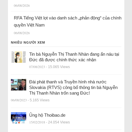
06/08/2026
RFA Tiếng Việt lọt vào danh sách „phản động“ của chính
quyền Việt Nam
06/08/2026
NHIỀU NGƯỜI XEM
Tin bà Nguyễn Thị Thanh Nhàn đang ẩn náu tại
Đức đã được chính thức xác nhận
07/08/2023
- 15.065 Views
Đài phát thanh và Truyền hình nhà nước
Slovakia (RTVS) công bố thông tin bà Nguyễn
Thị Thanh Nhàn trốn sang Đức!
06/08/2023
- 5.165 Views
Ủng hộ Thoibao.de
15/02/2018
- 24.054 Views