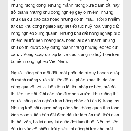
những ruộng đồng. Những mảnh ruộng xưa xanh tốt, nay
trở thành những khu công nghiệp gây ô nhiễm, những
khu dân cư cao cấp hoặc những đô thị ma… Rồi ô nhiễm
từ các khu công nghiệp này lại tiếp tục huỷ hoại vùng đất
nông nghiệp xung quanh. Những khu đất nông nghiệp bị ô
nhiễm lại trở nên hoang hoá, hoặc lại biến thành những
khu đô thị được xây dựng hoành tráng nhưng lèo tèo cư
dân… Vòng xoáy cứ lặp lại và cuối cùng nó huỷ hoại toàn
bộ nền nông nghiệp Việt Nam.
Người nông dân mất đất, một phần do bị quy hoạch cướp
đi mảnh ruộng vườn tổ tiên để lại, phần khác thì do làm
nông quá vất vả lại luôn thua lỗ, thu nhập rẻ bèo, mà đất
thì liên tục sốt. Chỉ cần bán đi mảnh vườn, khu ruộng thì
người nông dân nghèo khó bỗng chốc có tiền tỷ trong tay.
Nhưng khổ nỗi người nông dân vốn không quen tính toán
kinh doanh, tiền bán đất đem đầu tư làm ăn một thời gian
thì hết vốn, họ lại quay lại cuộc đời làm thuê. Nếu bỏ tiền
đầu tư vào cổ phiếu, trái phiếu thì cũng bị lừa cho mất