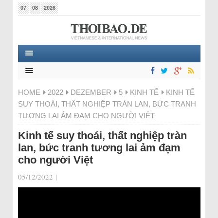
07
08
2026
HOME
2022
DEZEMBER
5
KINH TẾ
KINH TẾ
SUY THOÁI, THẤT NGHIỆP TRÀN LAN, BỨC TRANH
TƯƠNG LAI ẢM ĐẠM CHO NGƯỜI VIỆT
Kinh tế suy thoái, thất nghiệp tràn
lan, bức tranh tương lai ảm đạm
cho người Việt
05/12/2022
|