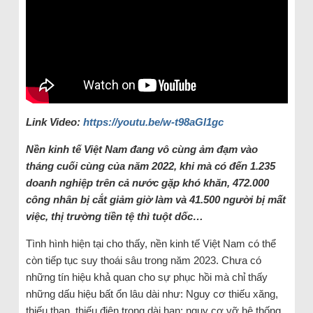
Link Video:
https://youtu.be/w-t98aGI1gc
Nền kinh tế Việt Nam đang vô cùng ảm đạm vào
tháng cuối cùng của năm 2022, khi mà có đến 1.235
doanh nghiệp trên cả nước gặp khó khăn, 472.000
công nhân bị cắt giảm giờ làm và 41.500 người bị mất
việc, thị trường tiền tệ thì tuột dốc…
Tình hình hiện tại cho thấy, nền kinh tế Việt Nam có thể
còn tiếp tục suy thoái sâu trong năm 2023. Chưa có
những tín hiệu khả quan cho sự phục hồi mà chỉ thấy
những dấu hiệu bất ổn lâu dài như: Nguy cơ thiếu xăng,
thiếu than, thiếu điện trong dài hạn; nguy cơ vỡ hệ thống