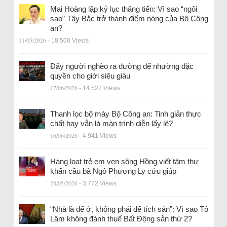
Mai Hoàng lập kỷ lục thăng tiến: Vì sao “ngôi
sao” Tây Bắc trở thành điểm nóng của Bộ Công
an?
11/05/2026
- 18.500 Views
Đẩy người nghèo ra đường để nhường đặc
quyền cho giới siêu giàu
17/06/2026
- 14.527 Views
Thanh lọc bộ máy Bộ Công an: Tinh giản thực
chất hay vẫn là màn trình diễn lấy lệ?
16/06/2026
- 4.941 Views
Hàng loạt trẻ em ven sông Hồng viết tâm thư
khẩn cầu bà Ngô Phương Ly cứu giúp
28/05/2026
- 3.772 Views
“Nhà là để ở, không phải để tích sản”: Vì sao Tô
Lâm không đánh thuế Bất Động sản thứ 2?