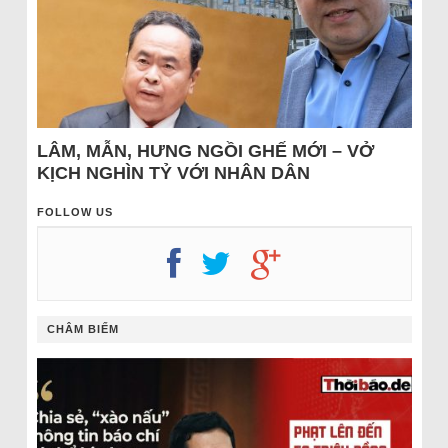
LÂM, MẪN, HƯNG NGỒI GHẾ MỚI – VỞ
KỊCH NGHÌN TỶ VỚI NHÂN DÂN
FOLLOW US
CHÂM BIẾM