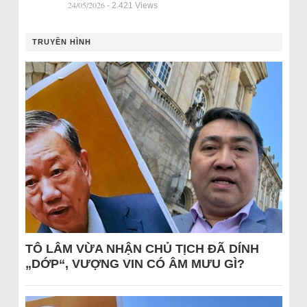
24/05/2026
- 2.421 Views
TRUYỀN HÌNH
TÔ LÂM VỪA NHẬN CHỦ TỊCH ĐÃ DÍNH
„DỚP“, VƯỢNG VIN CÓ ÂM MƯU GÌ?