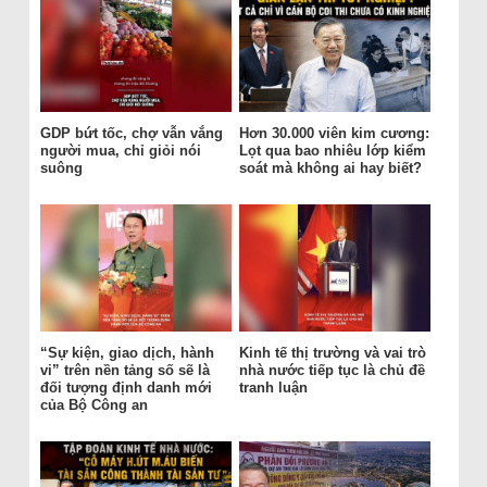
GDP bứt tốc, chợ vẫn vắng
Hơn 30.000 viên kim cương:
người mua, chỉ giỏi nói
Lọt qua bao nhiêu lớp kiểm
suông
soát mà không ai hay biết?
“Sự kiện, giao dịch, hành
Kinh tế thị trường và vai trò
vi” trên nền tảng số sẽ là
nhà nước tiếp tục là chủ đề
đối tượng định danh mới
tranh luận
của Bộ Công an