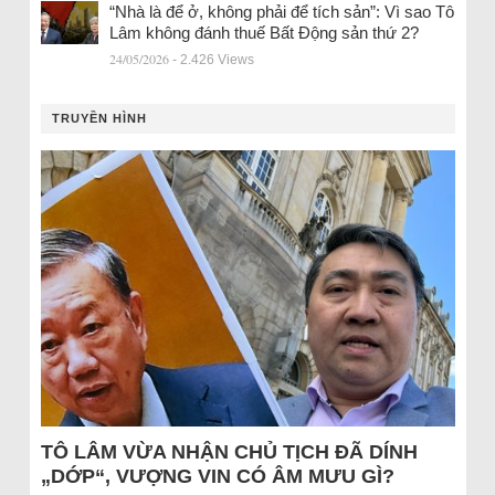
“Nhà là để ở, không phải để tích sản”: Vì sao Tô
Lâm không đánh thuế Bất Động sản thứ 2?
24/05/2026
- 2.426 Views
TRUYỀN HÌNH
TÔ LÂM VỪA NHẬN CHỦ TỊCH ĐÃ DÍNH
„DỚP“, VƯỢNG VIN CÓ ÂM MƯU GÌ?