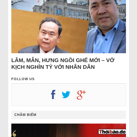
LÂM, MẪN, HƯNG NGỒI GHẾ MỚI – VỞ
KỊCH NGHÌN TỶ VỚI NHÂN DÂN
FOLLOW US
CHÂM BIẾM