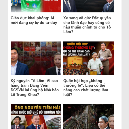
Giáo dục khai phóng: Ai
Xe sang vô giá: Đặc quyền
mới đang sợ tự do tư duy
cho lãnh đạo hay củng cố
hậu thuẫn chính trị cho Tô
Lâm?
Kỷ nguyên Tô Lâm: Vì sao
Quốc hội họp „không
hàng trăm Đảng Viên
thường lệ“: Liệu có thể
ĐCSVN lại ủng hộ Nhà báo
nâng cao chất lượng làm
Lê Trung Khoa?
luật?