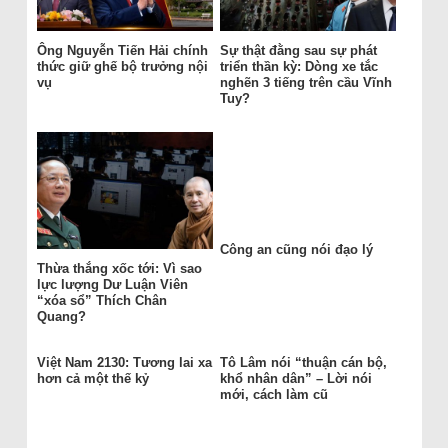
Ông Nguyễn Tiến Hải chính
Sự thật đằng sau sự phát
thức giữ ghế bộ trưởng nội
triển thần kỳ: Dòng xe tắc
vụ
nghẽn 3 tiếng trên cầu Vĩnh
Tuy?
Công an cũng nói đạo lý
Thừa thắng xốc tới: Vì sao
lực lượng Dư Luận Viên
“xóa sổ” Thích Chân
Quang?
Việt Nam 2130: Tương lai xa
Tô Lâm nói “thuận cán bộ,
hơn cả một thế kỷ
khổ nhân dân” – Lời nói
mới, cách làm cũ