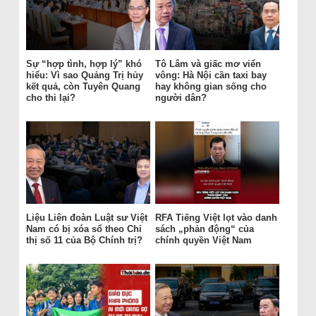
Sự “hợp tình, hợp lý” khó
Tô Lâm và giấc mơ viển
hiểu: Vì sao Quảng Trị hủy
vông: Hà Nội cần taxi bay
kết quả, còn Tuyên Quang
hay không gian sống cho
cho thi lại?
người dân?
Liệu Liên đoàn Luật sư Việt
RFA Tiếng Việt lọt vào danh
Nam có bị xóa sổ theo Chỉ
sách „phản động“ của
thị số 11 của Bộ Chính trị?
chính quyền Việt Nam