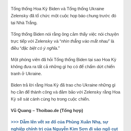
Tổng thống Hoa Kỳ Biden và Tổng thống Ukraine
Zelensky đã tổ chức một cuộc họp báo chung trước đó
tại Nhà Trắng.
Tổng thống Biden nói rằng ông cảm thấy việc nói chuyện
trực tiếp với Zelensky và “
nhìn thẳng vào mắt nhau
” là
điều “
đặc biệt có ý nghĩa
.”
Một phóng viên đã hỏi Tổng thống Biden tại sao Hoa Kỳ
không đưa ra tất cả những gì họ có để chấm dứt chiến
tranh ở Ukraine.
Biden trả lời rằng Hoa Kỳ đã trao cho Ukraine những gì
họ cần để thành công và đảm bảo với Zelensky rằng Hoa
Kỳ sẽ sát cánh cùng họ trong cuộc chiến.
Vũ Quang – Thoibao.de (Tổng hợp)
>>> Dẫm lên vết xe đổ của Phùng Xuân Nhạ, sự
nghiệp chính trị của Nguyễn Kim Sơn đi vào ngõ cụt