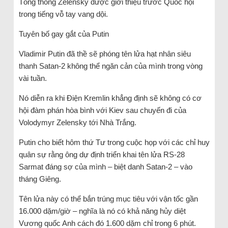
Tổng thống Zelensky được giới thiệu trước Quốc hội
trong tiếng vỗ tay vang dội.
Tuyên bố gay gắt của Putin
Vladimir Putin đã thề sẽ phóng tên lửa hạt nhân siêu
thanh Satan-2 không thể ngăn cản của mình trong vòng
vài tuần.
Nó diễn ra khi Điện Kremlin khẳng định sẽ không có cơ
hội đàm phán hòa bình với Kiev sau chuyến đi của
Volodymyr Zelensky tới Nhà Trắng.
Putin cho biết hôm thứ Tư trong cuộc họp với các chỉ huy
quân sự rằng ông dự định triển khai tên lửa RS-28
Sarmat đáng sợ của mình – biệt danh Satan-2 – vào
tháng Giêng.
Tên lửa này có thể bắn trúng mục tiêu với vận tốc gần
16.000 dặm/giờ – nghĩa là nó có khả năng hủy diệt
Vương quốc Anh cách đó 1.600 dặm chỉ trong 6 phút.