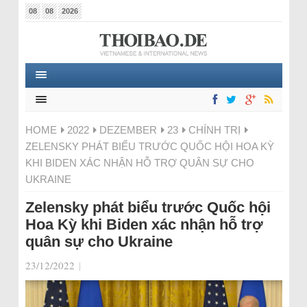
08
08
2026
HOME
2022
DEZEMBER
23
CHÍNH TRỊ
ZELENSKY PHÁT BIỂU TRƯỚC QUỐC HỘI HOA KỲ
KHI BIDEN XÁC NHẬN HỖ TRỢ QUÂN SỰ CHO
UKRAINE
Zelensky phát biểu trước Quốc hội
Hoa Kỳ khi Biden xác nhận hỗ trợ
quân sự cho Ukraine
23/12/2022
|