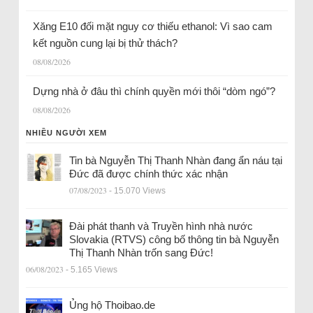
Xăng E10 đối mặt nguy cơ thiếu ethanol: Vì sao cam
kết nguồn cung lại bị thử thách?
08/08/2026
Dựng nhà ở đâu thì chính quyền mới thôi “dòm ngó”?
08/08/2026
NHIỀU NGƯỜI XEM
Tin bà Nguyễn Thị Thanh Nhàn đang ẩn náu tại
Đức đã được chính thức xác nhận
07/08/2023
- 15.070 Views
Đài phát thanh và Truyền hình nhà nước
Slovakia (RTVS) công bố thông tin bà Nguyễn
Thị Thanh Nhàn trốn sang Đức!
06/08/2023
- 5.165 Views
Ủng hộ Thoibao.de