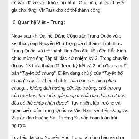
có vấn đề về sức khỏe tài chính. Cho nên, nhiều chuyên
gia cho rằng, VinFast khó có thể thành công.
Quan hệ Việt – Trung:
Ngay sau khi Đại hội Đảng Cộng sản Trung Quốc vừa
kết thúc, ông Nguyễn Phú Trọng đã đi thăm chính thức
Trung Quốc, và trở thành lãnh đạo đầu tiên đến Bắc Kinh
chúc mừng ông Tập tái đắc cử nhiệm kỳ 3. Trong chuyến
đi này, 13 thỏa thuận đã được ký kết và 2 bên đưa ra một
bản “
Tuyên bố chung
”. Điểm đáng chú ý của “
Tuyên bố
chung
” này là: 2 bên nhất trí “
bàn bạc các biện pháp
chung… không ảnh hưởng đến lập trường, chủ trương
của mỗi bên; tìm kiếm giải pháp cơ bản lâu dài mà 2 bên
đều có thể chấp nhận được
”. Tuy nhiên, lập trường và
quan điểm của Trung Quốc và Việt Nam về Biển Đông và
2 quần đảo Hoàng Sa, Trường Sa vốn hoàn toàn trái
ngược.
Tuy tiếp đãi ông Nguyễn Phú Trọng rất nồng hậu và đưa