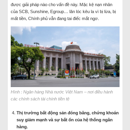
được giải pháp nào cho vấn đề này. Mặc kệ nạn nhân
của SCB, Sunshine, Egroup… lăn lóc kêu la vì bị lừa, bị
mất tiền, Chính phủ vẫn đang tai điếc mắt ngơ.
Hình : Ngân hàng Nhà nước Việt Nam – nơi điều hành
các chính sách tài chính tiền tệ
Thị trường bất động sản đóng băng, chứng khoán
suy giảm mạnh và sự bất ổn của hệ thống ngân
hàng.