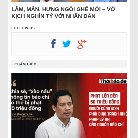
LÂM, MẪN, HƯNG NGỒI GHẾ MỚI – VỞ
KỊCH NGHÌN TỶ VỚI NHÂN DÂN
FOLLOW US
CHÂM BIẾM