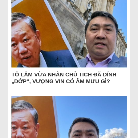
TÔ LÂM VỪA NHẬN CHỦ TỊCH ĐÃ DÍNH
„DỚP“, VƯỢNG VIN CÓ ÂM MƯU GÌ?