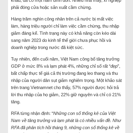
khẩu, đã có một năm đình đốn. Nhiều nhà máy, xí nghiệp
phải đóng cửa hoặc sản xuất cầm chừng.
Hàng trăm nghìn công nhân trên cả nước bị mất việc
làm, hàng triệu người chỉ làm việc cầm chừng, thu nhập
giảm đáng kể. Tình trạng này có khả năng còn kéo dài
sang năm 2023 do kinh tế thế giới chưa phục hồi và
doanh nghiệp trong nước đã kiệt sức.
Tuy nhiên, đến cuối năm, Việt Nam công bố tăng trưởng
GDP ở mức 8% và lạm phát 4%, những chỉ số rất “
đẹp
”,
bất chấp thực tế giá cả thị trường đang leo thang và thu
nhập của người dân sụt giảm nghiêm trọng. Một khảo sát
trên trang Vietnamnet cho thấy, 57% người được hỏi trả
lời thu nhập của họ giảm, 22% giữ nguyên và chỉ có 21%
tăng.
RFA từng nhận định: “
Những con số thống kê của Việt
Nam về tăng trưởng và lạm phát là có nhiều vấn đề. Như
RFA đã phân tích hồi tháng 9, những con số thống kê về