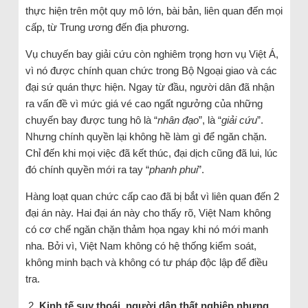
thực hiện trên một quy mô lớn, bài bản, liên quan đến mọi
cấp, từ Trung ương đến địa phương.
Vụ chuyến bay giải cứu còn nghiêm trọng hơn vụ Việt Á,
vì nó được chính quan chức trong Bộ Ngoại giao và các
đại sứ quán thực hiện. Ngay từ đầu, người dân đã nhận
ra vấn đề vì mức giá vé cao ngất ngưởng của những
chuyến bay được tung hô là “
nhân đạo
”, là “
giải cứu
”.
Nhưng chính quyền lại không hề làm gì để ngăn chặn.
Chỉ đến khi mọi việc đã kết thúc, đại dịch cũng đã lui, lúc
đó chính quyền mới ra tay “
phanh phui
”.
Hàng loạt quan chức cấp cao đã bị bắt vì liên quan đến 2
đại án này. Hai đại án này cho thấy rõ, Việt Nam không
có cơ chế ngăn chặn thảm họa ngay khi nó mới manh
nha. Bởi vì, Việt Nam không có hệ thống kiểm soát,
không minh bạch và không có tư pháp độc lập để điều
tra.
Kinh tế suy thoái, người dân thất nghiệp nhưng