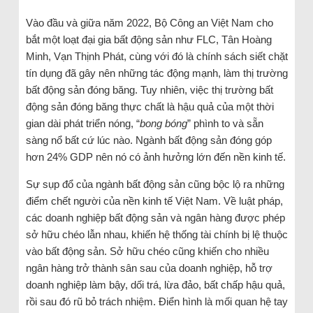
Vào đầu và giữa năm 2022, Bộ Công an Việt Nam cho
bắt một loạt đại gia bất động sản như FLC, Tân Hoàng
Minh, Vạn Thịnh Phát, cùng với đó là chính sách siết chặt
tín dụng đã gây nên những tác động mạnh, làm thị trường
bất động sản đóng băng. Tuy nhiên, việc thị trường bất
động sản đóng băng thực chất là hậu quả của một thời
gian dài phát triển nóng, “
bong bóng
” phình to và sẵn
sàng nổ bất cứ lúc nào. Ngành bất động sản đóng góp
hơn 24% GDP nên nó có ảnh hưởng lớn đến nền kinh tế.
Sự sụp đổ của ngành bất động sản cũng bộc lộ ra những
điểm chết người của nền kinh tế Việt Nam. Về luật pháp,
các doanh nghiệp bất động sản và ngân hàng được phép
sở hữu chéo lẫn nhau, khiến hệ thống tài chính bị lệ thuộc
vào bất động sản. Sở hữu chéo cũng khiến cho nhiều
ngân hàng trở thành sân sau của doanh nghiệp, hỗ trợ
doanh nghiệp làm bậy, dối trá, lừa đảo, bất chấp hậu quả,
rồi sau đó rũ bỏ trách nhiệm. Điển hình là mối quan hệ tay