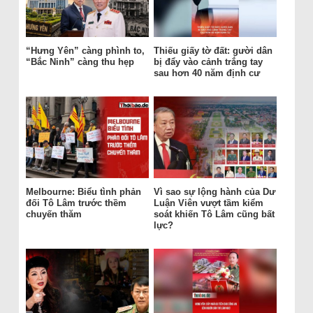
“Hưng Yên” càng phình to,
Thiếu giấy tờ đất: gười dân
“Bắc Ninh” càng thu hẹp
bị đẩy vào cảnh trắng tay
sau hơn 40 năm định cư
Melbourne: Biểu tình phản
Vì sao sự lộng hành của Dư
đối Tô Lâm trước thềm
Luận Viên vượt tầm kiểm
chuyến thăm
soát khiến Tô Lâm cũng bất
lực?