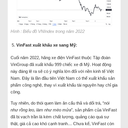
Hình : Biểu đồ VNIndex trong năm 2022
VinFast xuất khẩu xe sang Mỹ:
Cuối năm 2022, hãng xe điện VinFast thuộc Tập đoàn
VinGroup đã xuất khẩu 999 chiếc xe đi Mỹ. Hoạt động
này đáng lẽ ra sẽ có ý nghĩa lớn đối với nền kinh tế Việt
Nam. Đây là lần đầu tiên Việt Nam có thể xuất khẩu sản
phẩm công nghệ, thay vì xuất khẩu tài nguyên hay chỉ gia
công.
Tuy nhiên, do thói quen làm ăn cẩu thả và dối trá, “
nói
như rồng leo, làm như mèo mửa
”, sản phẩm của VinFast
đã bị vạch trần là kém chất lượng, quảng cáo quá sự
thật, giá cả cao khó cạnh tranh… Chưa kể, VinFast còn