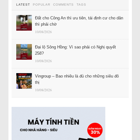
LATEST
POPULAR
COMMENTS
TAGS
Đất cho Công An thì ưu tiên, tái định cư cho dân
thì phải chờ
10/08/2026
Đại lộ Sông Hồng: Vì sao phải có Nghị quyết
258?
10/08/2026
Vingroup – Bao nhiêu là đủ cho những siêu đô
thị
10/08/2026