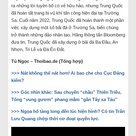
ra những lời tuyên bố có vẻ hữu hảo, nhưng Trung Quốc
đã hoàn tất trang bị vũ khí tấn công hiện đại tại Trường
Sa. Cuối năm 2022, Trung Quốc đã hoàn thành một phần
việc xây dựng một số bãi đá ở Trường Sa, biến chúng
trở thành những đảo nhân tạo. Hãng thông tấn Bloomberg
đưa tin, Trung Quốc đã xây dựng ở bãi đá Ba Đầu, An
Nhơn, Tri Lễ và Đá Én Đất.
Tú Ngọc – Thoibao.de (Tổng hợp)
>>> Nát không thể nát hơn! Ai bao che cho Cục Đăng
kiểm?
>>> Góc nhìn khác: Sau chuyến “chầu” Thiên Triều,
Tổng “vung gươm” phang mầm “gần Tây xa Tàu”
>>> Ngọa hổ tàng long đến lúc hiện hình? Có tin Trần
Lưu Quang chớp thời cơ đoạt quyền lực.