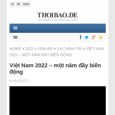
10
08
2026
HOME
2023
JANUAR
3
CHÍNH TRỊ
VIỆT NAM
2022 – MỘT NĂM ĐẦY BIẾN ĐỘNG
Việt Nam 2022 – một năm đầy biến
động
03/01/2023
|