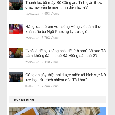
Thanh lọc bộ máy Bộ Công an: Tinh giản thực
chất hay vẫn là màn trình diễn lấy lệ?
16/06/2026
- 4.953 Views
Hàng loạt trẻ em ven sông Hồng viết tâm thư
khẩn cầu bà Ngô Phương Ly cứu giúp
28/05/2026
- 3.793 Views
“Nhà là để ở, không phải để tích sản”: Vì sao Tô
Lâm không đánh thuế Bất Động sản thứ 2?
24/05/2026
- 2.440 Views
Công an gây thiệt hại được miễn tội hình sự: Nỗ
lực loại trừ trách nhiệm của Tô Lâm?
07/07/2026
- 2.344 Views
TRUYỀN HÌNH