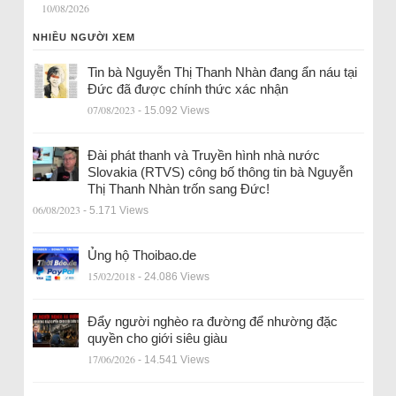
10/08/2026
NHIỀU NGƯỜI XEM
Tin bà Nguyễn Thị Thanh Nhàn đang ẩn náu tại
Đức đã được chính thức xác nhận
07/08/2023
- 15.092 Views
Đài phát thanh và Truyền hình nhà nước
Slovakia (RTVS) công bố thông tin bà Nguyễn
Thị Thanh Nhàn trốn sang Đức!
06/08/2023
- 5.171 Views
Ủng hộ Thoibao.de
15/02/2018
- 24.086 Views
Đẩy người nghèo ra đường để nhường đặc
quyền cho giới siêu giàu
17/06/2026
- 14.541 Views