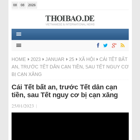
08
08
2026
HOME
2023
JANUAR
25
XÃ HỘI
CÁI TẾT BẤT
AN, TRƯỚC TẾT DÂN CẠN TIỀN, SAU TẾT NGUY CƠ
BỊ CẠN XĂNG
Cái Tết bất an, trước Tết dân cạn
tiền, sau Tết nguy cơ bị cạn xăng
25/01/2023
|