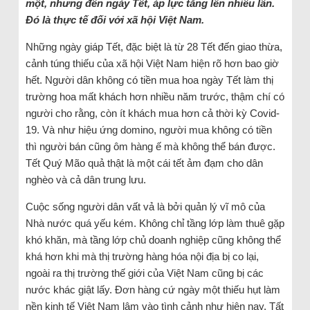
một, nhưng đến ngày Tết, áp lực tăng lên nhiều lần.
Đó là thực tế đối với xã hội Việt Nam.
Những ngày giáp Tết, đặc biệt là từ 28 Tết đến giao thừa,
cảnh túng thiếu của xã hội Việt Nam hiện rõ hơn bao giờ
hết. Người dân không có tiền mua hoa ngày Tết làm thị
trường hoa mất khách hơn nhiều năm trước, thậm chí có
người cho rằng, còn ít khách mua hơn cả thời kỳ Covid-
19. Và như hiệu ứng domino, người mua không có tiền
thì người bán cũng ôm hàng ế mà không thể bán được.
Tết Quý Mão quả thật là một cái tết ảm đạm cho dân
nghèo và cả dân trung lưu.
Cuộc sống người dân vất vả là bởi quản lý vĩ mô của
Nhà nước quá yếu kém. Không chỉ tầng lớp làm thuê gặp
khó khăn, mà tầng lớp chủ doanh nghiệp cũng không thể
khá hơn khi mà thị trường hàng hóa nội địa bị co lại,
ngoài ra thị trường thế giới của Việt Nam cũng bị các
nước khác giật lấy. Đơn hàng cứ ngày một thiếu hụt làm
nền kinh tế Việt Nam lâm vào tình cảnh như hiện nay. Tất