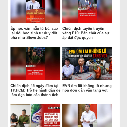
Ép học văn mẫu từ bé, sao
Chiến dịch tuyên truyền
lại đòi học sinh tư duy đột
xăng E10: Bản chất của sự
phá như Steve Jobs?
áp đặt độc quyền
Chiến dịch 45 ngày đêm tại
EVN ôm lãi khổng lồ nhưng
TP.HCM: Trò hề hành dân để
hóa đơn dân vẫn tăng vọt
làm đẹp báo cáo thành tích