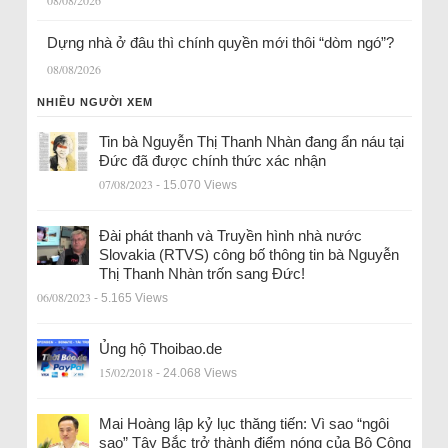
Dựng nhà ở đâu thì chính quyền mới thôi “dòm ngó”?
08/08/2026
NHIỀU NGƯỜI XEM
Tin bà Nguyễn Thị Thanh Nhàn đang ẩn náu tại
Đức đã được chính thức xác nhận
07/08/2023
- 15.070 Views
Đài phát thanh và Truyền hình nhà nước
Slovakia (RTVS) công bố thông tin bà Nguyễn
Thị Thanh Nhàn trốn sang Đức!
06/08/2023
- 5.165 Views
Ủng hộ Thoibao.de
15/02/2018
- 24.068 Views
Mai Hoàng lập kỷ lục thăng tiến: Vì sao “ngôi
sao” Tây Bắc trở thành điểm nóng của Bộ Công