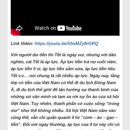
Link Video:
https://youtu.be/VbxMZy8rGRQ
Với người dư tiền thì Tết là ngày vui, nhưng với dân
nghèo, cái Tết là áp lực. Áp lực tiền trả nợ cuối năm,
áp lực tiền lì xì, áp lực tiền sắm sửa, áp lực tiền tiêu
Tết v.v… nói chung là rất nhiều áp lực. Ngày nay, tầng
lớp có tiền của Việt Nam có thể đi du lịch Đông Nam
Á, đi du lịch thế giới để tận hưởng sự thanh bình của
những xứ văn minh và tạm xa rời sự ồn ào của xã hội
Việt Nam. Tuy nhiên, thành phần có cuộc sống “trong
mơ” như thế không nhiều. Xã hội Việt Nam năm vào
cũng thế, vẫn chỉ quẩn quanh 4 từ “cơm – áo – gạo –
tiền”. Đối với ngày thường, áp lực của 4 từ này chỉ có