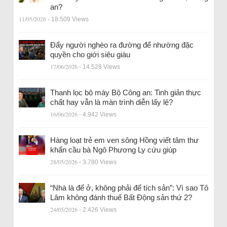
an?
11/05/2026
- 18.509 Views
Đẩy người nghèo ra đường để nhường đặc
quyền cho giới siêu giàu
17/06/2026
- 14.528 Views
Thanh lọc bộ máy Bộ Công an: Tinh giản thực
chất hay vẫn là màn trình diễn lấy lệ?
16/06/2026
- 4.942 Views
Hàng loạt trẻ em ven sông Hồng viết tâm thư
khẩn cầu bà Ngô Phương Ly cứu giúp
28/05/2026
- 3.780 Views
“Nhà là để ở, không phải để tích sản”: Vì sao Tô
Lâm không đánh thuế Bất Động sản thứ 2?
24/05/2026
- 2.426 Views