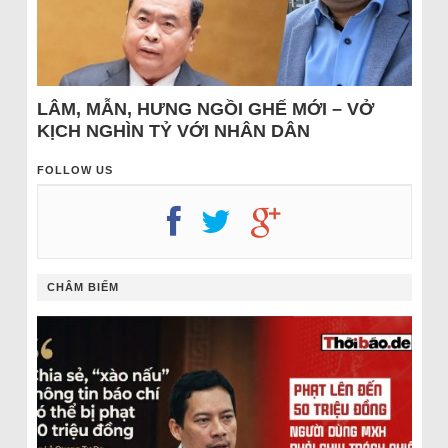
LÂM, MẪN, HƯNG NGỒI GHẾ MỚI – VỞ
KỊCH NGHÌN TỶ VỚI NHÂN DÂN
FOLLOW US
CHÂM BIẾM