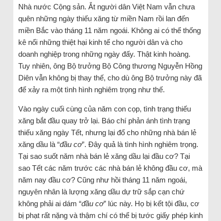
Nhà nước Cộng sản. Ắt người dân Việt Nam vẫn chưa
quên những ngày thiếu xăng từ miền Nam rồi lan đến
miền Bắc vào tháng 11 năm ngoái. Không ai có thể thống
kê nổi những thiệt hại kinh tế cho người dân và cho
doanh nghiệp trong những ngày đấy. Thật kinh hoàng.
Tuy nhiên, ông Bộ trưởng Bộ Công thương Nguyễn Hồng
Diên vẫn không bị thay thế, cho dù ông Bộ trưởng này đã
để xảy ra một tình hình nghiêm trọng như thế.
Vào ngày cuối cùng của năm con cọp, tình trạng thiếu
xăng bắt đầu quay trở lại. Báo chí phản ánh tình trạng
thiếu xăng ngày Tết, nhưng lại đổ cho những nhà bán lẻ
xăng dầu là “
đầu cơ
”. Đây quả là tình hình nghiêm trọng.
Tại sao suốt năm nhà bán lẻ xăng dầu lại đầu cơ? Tại
sao Tết các năm trước các nhà bán lẻ không đầu cơ, mà
năm nay đầu cơ? Cũng như hồi tháng 11 năm ngoái,
nguyên nhân là lượng xăng dầu dự trữ sắp cạn chứ
không phải ai dám “
đầu cơ
” lúc này. Họ bị kết tội đầu, cơ
bị phạt rất nặng và thậm chí có thể bị tước giấy phép kinh