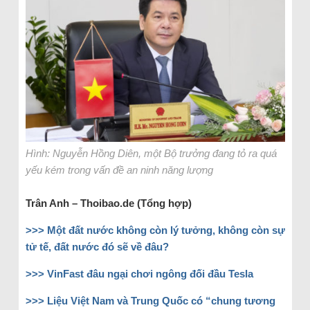
Hình: Nguyễn Hồng Diên, một Bộ trưởng đang tỏ ra quá
yếu kém trong vấn đề an ninh năng lượng
Trân Anh – Thoibao.de (Tổng hợp)
>>> Một đất nước không còn lý tưởng, không còn sự
tử tế, đất nước đó sẽ về đâu?
>>> VinFast đâu ngại chơi ngông đối đầu Tesla
>>> Liệu Việt Nam và Trung Quốc có “chung tương