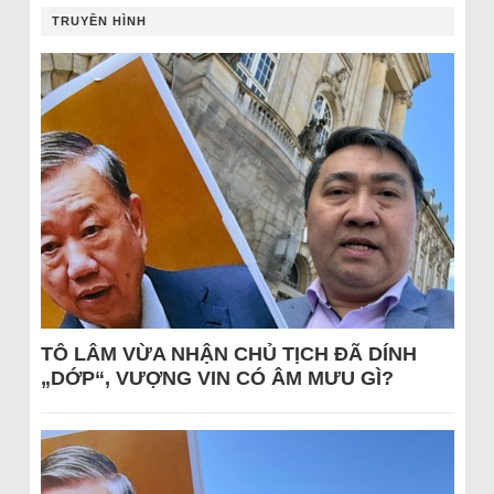
TRUYỀN HÌNH
TÔ LÂM VỪA NHẬN CHỦ TỊCH ĐÃ DÍNH
„DỚP“, VƯỢNG VIN CÓ ÂM MƯU GÌ?