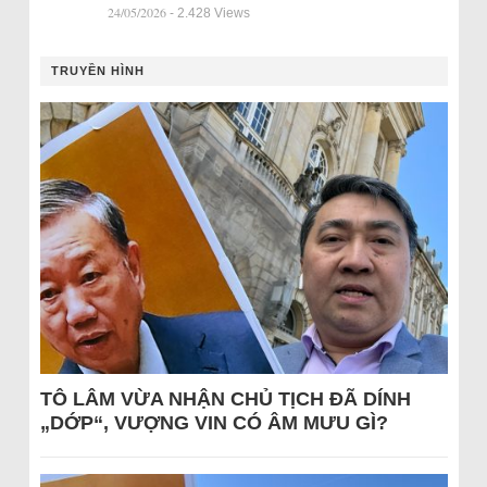
24/05/2026
- 2.428 Views
TRUYỀN HÌNH
TÔ LÂM VỪA NHẬN CHỦ TỊCH ĐÃ DÍNH
„DỚP“, VƯỢNG VIN CÓ ÂM MƯU GÌ?