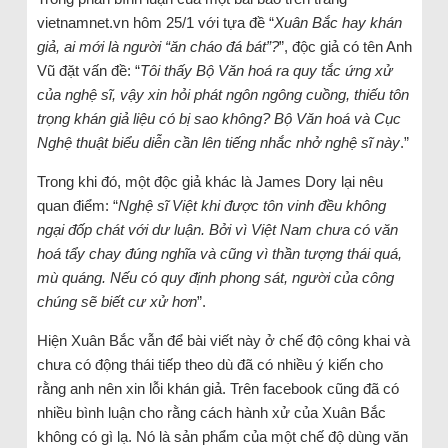
vietnamnet.vn hôm 25/1 với tựa đề “
Xuân Bắc hay khán
giả, ai mới là người “ăn cháo đá bát”?
”, độc giả có tên Anh
Vũ đặt vấn đề: “
Tôi thấy Bộ Văn hoá ra quy tắc ứng xử
của nghệ sĩ, vậy xin hỏi phát ngôn ngông cuồng, thiếu tôn
trọng khán giả liệu có bị sao không? Bộ Văn hoá và Cục
Nghệ thuật biểu diễn cần lên tiếng nhắc nhở nghệ sĩ này
.”
Trong khi đó, một độc giả khác là James Dory lại nêu
quan điểm: “
Nghệ sĩ Việt khi được tôn vinh đều không
ngại đốp chát với dư luận. Bởi vì Việt Nam chưa có văn
hoá tẩy chay đúng nghĩa và cũng vì thần tượng thái quá,
mù quáng. Nếu có quy định phong sát, người của công
chúng sẽ biết cư xử hơn
”.
Hiện Xuân Bắc vẫn để bài viết này ở chế độ công khai và
chưa có động thái tiếp theo dù đã có nhiều ý kiến cho
rằng anh nên xin lỗi khán giả. Trên facebook cũng đã có
nhiều bình luận cho rằng cách hành xử của Xuân Bắc
không có gì lạ. Nó là sản phẩm của một chế độ dùng văn