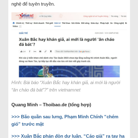
nghệ để tuyên truyền.
Hình: Bài báo “Xuân Bắc hay khán giả, ai mới là người
“ăn cháo đá bát”?” trên vietnamnet
Quang Minh – Thoibao.de (tổng hợp)
>>>
Bão quần sau lưng, Phạm Minh Chính “chém
gió” trước mặt
>>>
Xuân Bắc phản đòn dư luận. “Cáo già” ra tay hạ