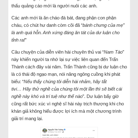
thấu quảng cáo mới là người nuôi các anh.
Các anh mới là ăn cháo đá bát, đang phận con phận
cháu, có chút hư danh còm cõi đã “
bánh chưng của mẹ”
là anh quá hỗn. Anh xứng đáng ăn tát của dư luận cho
tỉnh ra!
”
Câu chuyện của diễn viên hài chuyên thủ vai “
Nam Tào
”
này khiến người ta nhớ lại sự việc liên quan đến Trấn
Thành cách đây vài năm. Trấn Thành cũng bị dư luận cho
là có thái độ ngạo mạn, nói năng ngông cuồng khi phát
biểu: “
Nếu thấy chúng tôi diễn hài nhảm, hãy tắt
tivi… Hãy thử nghề của chúng tôi một lần thì sẽ biết cái
nghề này khó và trí tuệ như thế nào
”. Dư luận bấy giờ
cũng rất bức xúc vì nghệ sĩ hài này trịch thượng khi cho
khán giả không hiểu được lợi ích mà một chương trình
giải trí mang lại.