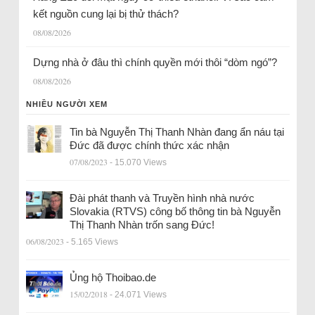
kết nguồn cung lại bị thử thách?
08/08/2026
Dựng nhà ở đâu thì chính quyền mới thôi “dòm ngó”?
08/08/2026
NHIỀU NGƯỜI XEM
Tin bà Nguyễn Thị Thanh Nhàn đang ẩn náu tại
Đức đã được chính thức xác nhận
07/08/2023
- 15.070 Views
Đài phát thanh và Truyền hình nhà nước
Slovakia (RTVS) công bố thông tin bà Nguyễn
Thị Thanh Nhàn trốn sang Đức!
06/08/2023
- 5.165 Views
Ủng hộ Thoibao.de
15/02/2018
- 24.071 Views