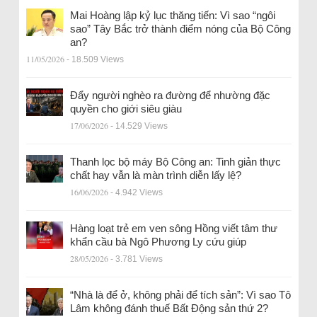
Mai Hoàng lập kỷ lục thăng tiến: Vì sao “ngôi
sao” Tây Bắc trở thành điểm nóng của Bộ Công
an?
11/05/2026
- 18.509 Views
Đẩy người nghèo ra đường để nhường đặc
quyền cho giới siêu giàu
17/06/2026
- 14.529 Views
Thanh lọc bộ máy Bộ Công an: Tinh giản thực
chất hay vẫn là màn trình diễn lấy lệ?
16/06/2026
- 4.942 Views
Hàng loạt trẻ em ven sông Hồng viết tâm thư
khẩn cầu bà Ngô Phương Ly cứu giúp
28/05/2026
- 3.781 Views
“Nhà là để ở, không phải để tích sản”: Vì sao Tô
Lâm không đánh thuế Bất Động sản thứ 2?