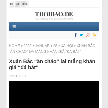
08
08
2026
HOME
2023
JANUAR
28
XÃ HỘI
XUÂN BẮC
“ĂN CHÁO” LẠI MẮNG KHÁN GIẢ “ĐÁ BÁT”
Xuân Bắc “ăn cháo” lại mắng khán
giả “đá bát”
28/01/2023
|