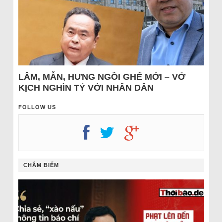
LÂM, MẪN, HƯNG NGỒI GHẾ MỚI – VỞ
KỊCH NGHÌN TỶ VỚI NHÂN DÂN
FOLLOW US
CHÂM BIẾM