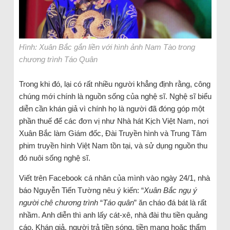
Hình: Xuân Bắc gắn liền với hình ảnh Nam Tào trong
chương trình Táo Quân
Trong khi đó, lại có rất nhiều người khẳng định rằng, công
chúng mới chính là nguồn sống của nghệ sĩ. Nghệ sĩ biểu
diễn cần khán giả vì chính họ là người đã đóng góp một
phần thuế để các đơn vị như Nhà hát Kịch Việt Nam, nơi
Xuân Bắc làm Giám đốc, Đài Truyền hình và Trung Tâm
phim truyền hình Việt Nam tồn tại, và sử dụng nguồn thu
đó nuôi sống nghệ sĩ.
Viết trên Facebook cá nhân của mình vào ngày 24/1, nhà
báo Nguyễn Tiến Tường nêu ý kiến: “
Xuân Bắc ngụ ý
người chê chương trình
“
Táo quân
” ăn cháo đá bát là rất
nhầm. Anh diễn thì anh lấy cát-xê, nhà đài thu tiền quảng
cáo. Khán giả, người trả tiền sóng, tiền mạng hoặc thẩm