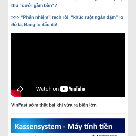
thủ “dưới gầm bàn”?
>>>
“Phân nhiệm” rạch ròi, “khúc ruột ngàn dặm” lo
đô la, Đảng lo đấu đá!
VinFast sớm thất bại khi vừa ra biển lớn