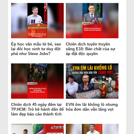
Ép học văn mẫu từ bé, sao
Chiến dịch tuyên truyền
lại đòi học sinh tư duy đột
xăng E10: Bản chất của sự
phá như Steve Jobs?
áp đặt độc quyền
Chiến dịch 45 ngày đêm tại
EVN ôm lãi khổng lồ nhưng
TP.HCM: Trò hề hành dân để
hóa đơn dân vẫn tăng vọt
làm đẹp báo cáo thành tích