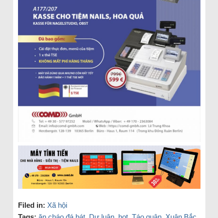
Filed in:
Xã hội
Tags:
ăn cháo đá bát
,
Dư luận
,
hot
,
Táo quân
,
Xuân Bắc