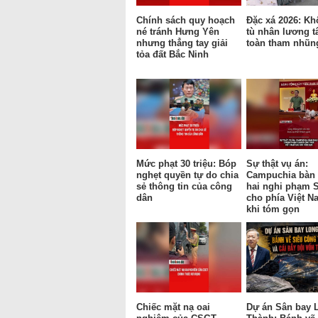
Chính sách quy hoạch
Đặc xá 2026: Kh
né tránh Hưng Yên
tù nhân lương t
nhưng thẳng tay giải
toàn tham nhũn
tỏa đất Bắc Ninh
Mức phạt 30 triệu: Bóp
Sự thật vụ án:
nghẹt quyền tự do chia
Campuchia bàn 
sẻ thông tin của công
hai nghi phạm 
dân
cho phía Việt N
khi tóm gọn
Chiếc mặt nạ oai
Dự án Sân bay 