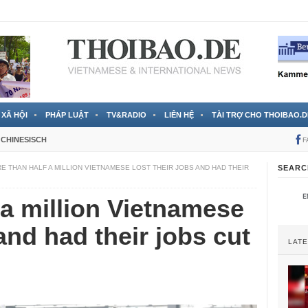
 đã được chính thức xác nhận
3 Jahren ago
XÃ HỘI
PHÁP LUẬT
TV&RADIO
LIÊN HỆ
TÀI TRỢ CHO THOIBAO.D
CHINESISCH
F
E THAN HALF A MILLION VIETNAMESE LOST THEIR JOBS AND HAD THEIR
SEARC
 a million Vietnamese
 and had their jobs cut
LAT