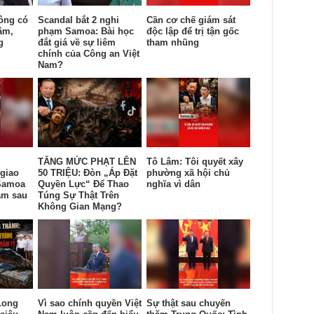
ông có
Scandal bắt 2 nghi
Cần cơ chế giám sát
âm,
phạm Samoa: Bài học
độc lập để trị tận gốc
g
đắt giá về sự liêm
tham nhũng
chính của Công an Việt
Nam?
TĂNG MỨC PHẠT LÊN
Tô Lâm: Tôi quyết xây
giao
50 TRIỆU: Đòn „Áp Đặt
phường xã hội chủ
Samoa
Quyền Lực“ Để Thao
nghĩa vì dân
am sau
Túng Sự Thật Trên
Không Gian Mạng?
Long
Vì sao chính quyền Việt
Sự thật sau chuyến