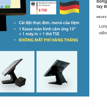
bỗng
tay 
NEUES
Lon
viên