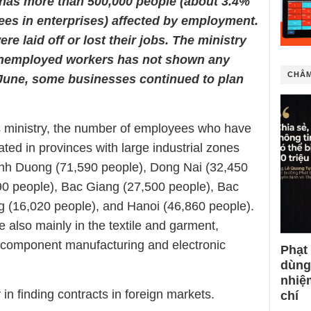
am has more than 500,000 people (about 3.4%
ees in enterprises) affected by employment.
e laid off or lost their jobs. The ministry
 unemployed workers has not shown any
CHÂM
June, some businesses continued to plan
his ministry, the number of employees who have
rated in provinces with large industrial zones
nh Duong (71,590 people), Dong Nai (32,450
90 people), Bac Giang (27,500 people), Bac
g (16,020 people), and Hanoi (46,860 people).
e also mainly in the textile and garment,
, component manufacturing and electronic
Phạt
dùng
nhiệ
y in finding contracts in foreign markets.
chí