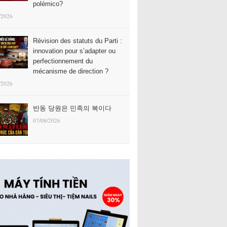
polémico?
/2026
Révision des statuts du Parti :
innovation pour s’adapter ou
perfectionnement du
mécanisme de direction ?
/2026
반동 당원은 민족의 복이다
07/08/2026