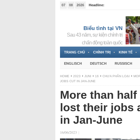
07
08
2026
Headline:
Tin bà Nguyễn Thị Thanh Nhàn đang ẩn náu tại Đức
Biểu tình tại VN
Sau 43 năm, sự kiện chính trị
chấn động toàn quốc
TRANG CHỦ
CHÍNH TRỊ
KINH TẾ
ENGLISCH
DEUTSCH
RUSSISCH
HOME
2023
JUNI
16
CHƯA PHÂN LOẠI
MOR
JOBS CUT IN JAN-JUNE
More than half
lost their jobs
in Jan-June
16/06/2023
|