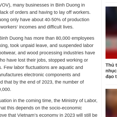
(VOV), many businesses in Binh Duong in
lack of orders and having to lay off workers.
Duong only have about 40-50% of production
workers‘ incomes and difficult lives.
3, Binh Duong has more than 80,000 employees
rking, took unpaid leave, and suspended labor
, footwear, and wood processing industries have
ho have lost their jobs, stopped working or
Thủ 
. Few labor fluctuations are aquatic and
nhục 
anufactures electronic components and
đạo 
ted that by the end of 2023, the number of
0,000.
uation in the coming time, the Ministry of Labor,
 that this depends on the socio-economic
eve that Vietnam’s economy in 2023 will still be