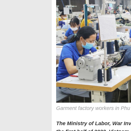
Garment factory workers in Phu
The Ministry of Labor, War Inv