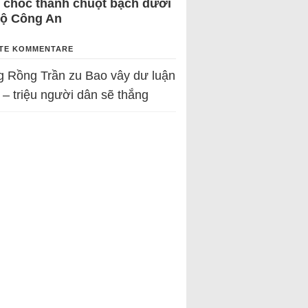
 chốc thành chuột bạch dưới
Bộ Công An
TE KOMMENTARE
g Rồng Trần
zu
Bao vây dư luận
 – triệu người dân sẽ thắng