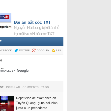
Đại án bắt cóc TXT
Nguyễn Hải Long bị kết án hỗ
trợ mật vụ VN bắt cóc TXT
E
ACEBOOK
TWITTER
GOOGLE+
RSS
H
EST
POPULAR
COMMENTS
TAGS
Repetición de exámenes en
Tuyên Quang: ¿una solución
justa o un precedente