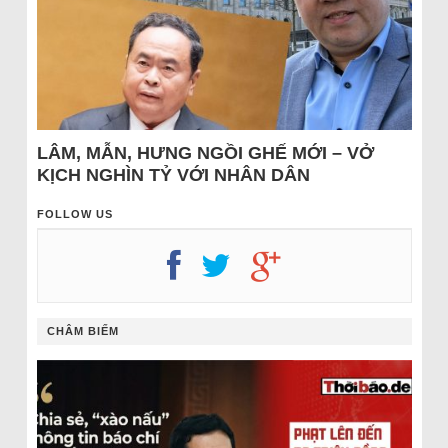
LÂM, MẪN, HƯNG NGỒI GHẾ MỚI – VỞ
KỊCH NGHÌN TỶ VỚI NHÂN DÂN
FOLLOW US
CHÂM BIẾM