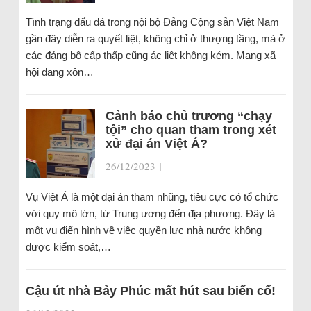
Tình trạng đấu đá trong nội bộ Đảng Cộng sản Việt Nam
gần đây diễn ra quyết liệt, không chỉ ở thượng tầng, mà ở
các đảng bộ cấp thấp cũng ác liệt không kém. Mạng xã
hội đang xôn…
Cảnh báo chủ trương “chạy
tội” cho quan tham trong xét
xử đại án Việt Á?
26/12/2023
|
Vụ Việt Á là một đại án tham nhũng, tiêu cực có tổ chức
với quy mô lớn, từ Trung ương đến địa phương. Đây là
một vụ điển hình về việc quyền lực nhà nước không
được kiểm soát,…
Cậu út nhà Bảy Phúc mất hút sau biến cố!