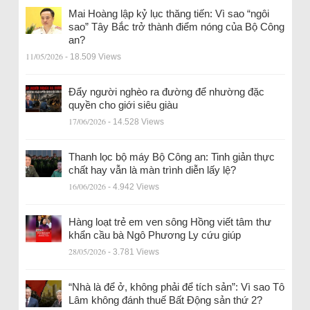
Mai Hoàng lập kỷ lục thăng tiến: Vì sao “ngôi
sao” Tây Bắc trở thành điểm nóng của Bộ Công
an?
11/05/2026
- 18.509 Views
Đẩy người nghèo ra đường để nhường đặc
quyền cho giới siêu giàu
17/06/2026
- 14.528 Views
Thanh lọc bộ máy Bộ Công an: Tinh giản thực
chất hay vẫn là màn trình diễn lấy lệ?
16/06/2026
- 4.942 Views
Hàng loạt trẻ em ven sông Hồng viết tâm thư
khẩn cầu bà Ngô Phương Ly cứu giúp
28/05/2026
- 3.781 Views
“Nhà là để ở, không phải để tích sản”: Vì sao Tô
Lâm không đánh thuế Bất Động sản thứ 2?