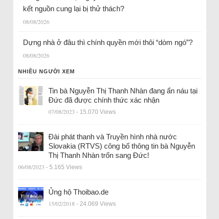
kết nguồn cung lại bị thử thách?
08/08/2026
Dựng nhà ở đâu thì chính quyền mới thôi “dòm ngó”?
08/08/2026
NHIỀU NGƯỜI XEM
Tin bà Nguyễn Thị Thanh Nhàn đang ẩn náu tại
Đức đã được chính thức xác nhận
07/08/2023
- 15.070 Views
Đài phát thanh và Truyền hình nhà nước
Slovakia (RTVS) công bố thông tin bà Nguyễn
Thị Thanh Nhàn trốn sang Đức!
06/08/2023
- 5.165 Views
Ủng hộ Thoibao.de
15/02/2018
- 24.069 Views