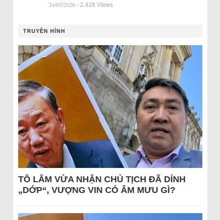
24/05/2026
- 2.428 Views
TRUYỀN HÌNH
TÔ LÂM VỪA NHẬN CHỦ TỊCH ĐÃ DÍNH
„DỚP“, VƯỢNG VIN CÓ ÂM MƯU GÌ?