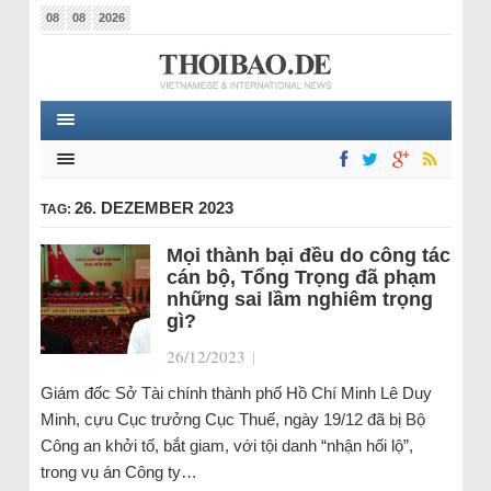
08
08
2026
26. DEZEMBER 2023
TAG:
Mọi thành bại đều do công tác
cán bộ, Tổng Trọng đã phạm
những sai lầm nghiêm trọng
gì?
26/12/2023
|
Giám đốc Sở Tài chính thành phố Hồ Chí Minh Lê Duy
Minh, cựu Cục trưởng Cục Thuế, ngày 19/12 đã bị Bộ
Công an khởi tố, bắt giam, với tội danh “nhận hối lộ”,
trong vụ án Công ty…