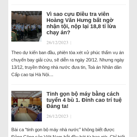
Vì sao cựu Điều tra viên
Hoàng Văn Hưng bất ngờ
nhận tội, nộp lại 18,8 tỉ lừa
chạy án?
26/12/2023
|
Theo dự kiến ban đầu, phiên tòa xét xử phúc thẩm vụ án
chuyến bay giải cứu, sẽ diễn ra ngày 20/12. Nhưng ngày
13/12, truyền thông nhà nước đưa tin, Toà án Nhân dân
Cấp cao tại Hà Nội…
Tinh gọn bộ máy bằng cách
tuyển 4 bù 1. Đỉnh cao trí tuệ
Đảng ta!
26/12/2023
|
Bài ca “tinh gọn bộ máy nhà nước” không biết được
Đảng Cộng sản Việt Nam bắt đầu hát từ bao giờ. Chỉ biết