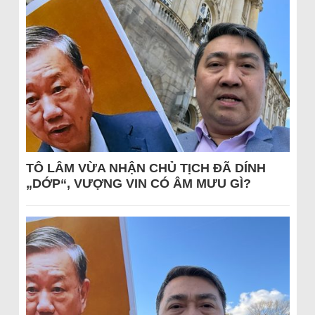
TÔ LÂM VỪA NHẬN CHỦ TỊCH ĐÃ DÍNH
„DỚP“, VƯỢNG VIN CÓ ÂM MƯU GÌ?