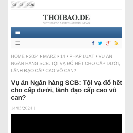
08
08
2026
HOME
2024
MÄRZ
14
PHÁP LUẬT
VỤ ÁN
NGÂN HÀNG SCB: TỘI VẠ ĐỔ HẾT CHO CẤP DƯỚI,
LÃNH ĐẠO CẤP CAO VÔ CAN?
Vụ án Ngân hàng SCB: Tội vạ đổ hết
cho cấp dưới, lãnh đạo cấp cao vô
can?
14/03/2024
|