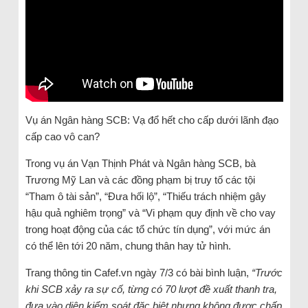
Vụ án Ngân hàng SCB: Vạ đổ hết cho cấp dưới lãnh đạo
cấp cao vô can?
Trong vụ án Vạn Thịnh Phát và Ngân hàng SCB, bà
Trương Mỹ Lan và các đồng phạm bị truy tố các tội
“Tham ô tài sản”, “Đưa hối lộ”, “Thiếu trách nhiệm gây
hậu quả nghiêm trọng” và “Vi phạm quy định về cho vay
trong hoạt động của các tổ chức tín dụng”, với mức án
có thể lên tới 20 năm, chung thân hay tử hình.
Trang thông tin Cafef.vn ngày 7/3 có bài bình luận,
“
Trước
khi SCB xảy ra sự cố, từng có 70 lượt đề xuất thanh tra,
đưa vào diện kiểm soát đặc biệt nhưng không được chấp