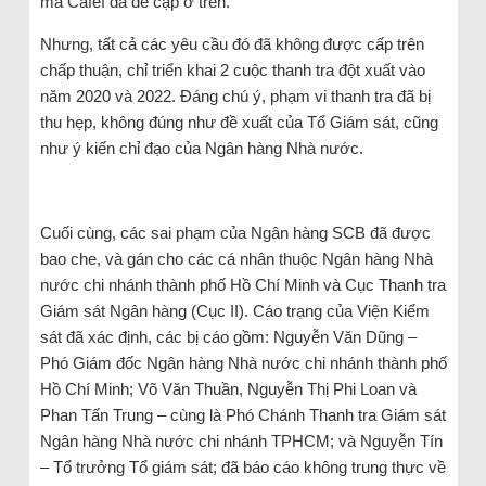
mà Cafef đã đề cập ở trên.
Nhưng, tất cả các yêu cầu đó đã không được cấp trên
chấp thuận, chỉ triển khai 2 cuộc thanh tra đột xuất vào
năm 2020 và 2022. Đáng chú ý, phạm vi thanh tra đã bị
thu hẹp, không đúng như đề xuất của Tổ Giám sát, cũng
như ý kiến chỉ đạo của Ngân hàng Nhà nước.
Cuối cùng, các sai phạm của Ngân hàng SCB đã được
bao che, và gán cho các cá nhân thuộc Ngân hàng Nhà
nước chi nhánh thành phố Hồ Chí Minh và Cục Thanh tra
Giám sát Ngân hàng (Cục II). Cáo trạng của Viện Kiểm
sát đã xác định, các bị cáo gồm: Nguyễn Văn Dũng –
Phó Giám đốc Ngân hàng Nhà nước chi nhánh thành phố
Hồ Chí Minh; Võ Văn Thuần, Nguyễn Thị Phi Loan và
Phan Tấn Trung – cùng là Phó Chánh Thanh tra Giám sát
Ngân hàng Nhà nước chi nhánh TPHCM; và Nguyễn Tín
– Tổ trưởng Tổ giám sát; đã báo cáo không trung thực về