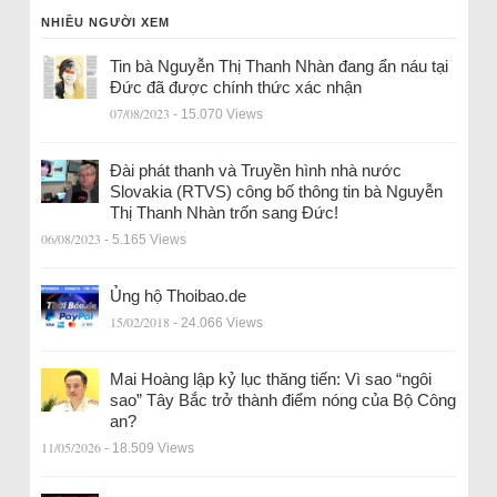
NHIỀU NGƯỜI XEM
Tin bà Nguyễn Thị Thanh Nhàn đang ẩn náu tại
Đức đã được chính thức xác nhận
07/08/2023
- 15.070 Views
Đài phát thanh và Truyền hình nhà nước
Slovakia (RTVS) công bố thông tin bà Nguyễn
Thị Thanh Nhàn trốn sang Đức!
06/08/2023
- 5.165 Views
Ủng hộ Thoibao.de
15/02/2018
- 24.066 Views
Mai Hoàng lập kỷ lục thăng tiến: Vì sao “ngôi
sao” Tây Bắc trở thành điểm nóng của Bộ Công
an?
11/05/2026
- 18.509 Views