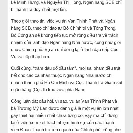
Lê Minh Hưng, và Nguyễn Thị Hồng, Ngân hàng SCB chỉ
bị thanh tra duy nhất một lần.
Theo giới thạo tin, việc vụ án Vạn Thịnh Phát và Ngân
hàng SCB, theo chỉ đạo từ Bộ Chính trị và Tổng Trọng,
Bộ Công an sẽ không tiếp tục mở rộng điều tra về trách
nhiệm của lãnh đạo Ngân hàng Nhà nước, cũng như giới
chức Chính phủ. Vụ án chỉ dừng lại ở lãnh đạo cấp Cục,
Vụ và cấp thấp hơn.
Cuối cùng, “trăm dâu đổ đầu tằm”, mọi sai phạm đều trút
hết cho các cá nhân thuộc Ngân hàng Nhà nước chi
nhánh thành phố Hồ Chí Minh và Cục Thanh tra Giám sát
ngân hàng (Cục II) khu vực phía Nam.
Công luận đặt câu hỏi, vì sao, vụ án Vạn Thịnh Phát và
bà Trương Mỹ Lan được đánh giá là một vụ án lớn nhất,
gây thiệt hai nhiều nhất chưa từng có, vậy mà chỉ dừng
lại ở việc xem xét trách nhiệm hình sự của các thành
viên Đoàn Thanh tra liên ngành của Chính phủ, cũng như