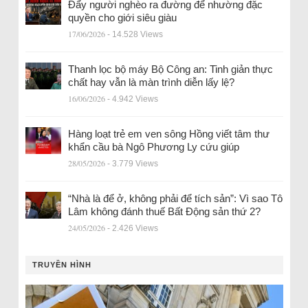
Đẩy người nghèo ra đường để nhường đặc
quyền cho giới siêu giàu
17/06/2026
- 14.528 Views
Thanh lọc bộ máy Bộ Công an: Tinh giản thực
chất hay vẫn là màn trình diễn lấy lệ?
16/06/2026
- 4.942 Views
Hàng loạt trẻ em ven sông Hồng viết tâm thư
khẩn cầu bà Ngô Phương Ly cứu giúp
28/05/2026
- 3.779 Views
“Nhà là để ở, không phải để tích sản”: Vì sao Tô
Lâm không đánh thuế Bất Động sản thứ 2?
24/05/2026
- 2.426 Views
TRUYỀN HÌNH