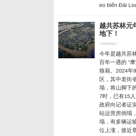
eo biển Đài Lo
越共苏林元
地下！
13/09/2024
|
今年是越共苏
百年一遇的 “
狼藉。2024
区，其中老街
塌，将山脚下
7时，已有15
政府向记者证
站运营房倒塌，
塌，有多辆运
位上涨，接近