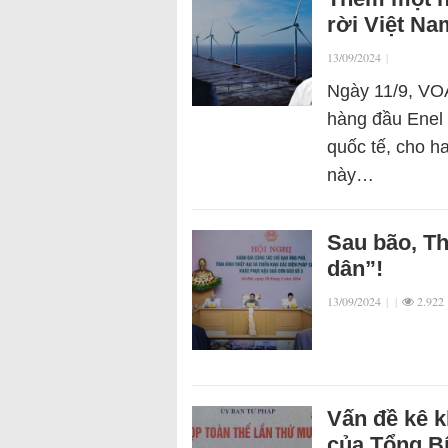
rời Việt Na
13/09/2024
|
Ngày 11/9, VOA
hàng đầu Enel 
quốc tế, cho h
này…
Sau bão, Th
dân”!
13/09/2024
|
|
2.922
Vấn đề kê k
của Tổng B