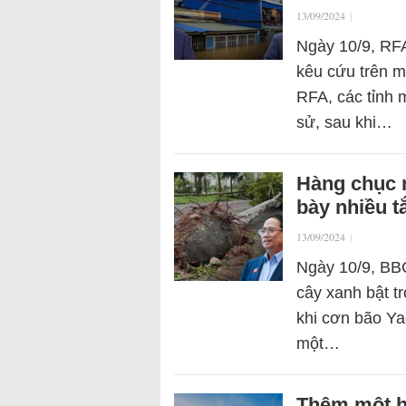
13/09/2024
|
Ngày 10/9, RFA
kêu cứu trên m
RFA, các tỉnh m
sử, sau khi…
Hàng chục n
bày nhiều t
13/09/2024
|
Ngày 10/9, BBC
cây xanh bật t
khi cơn bão Ya
một…
Thêm một h