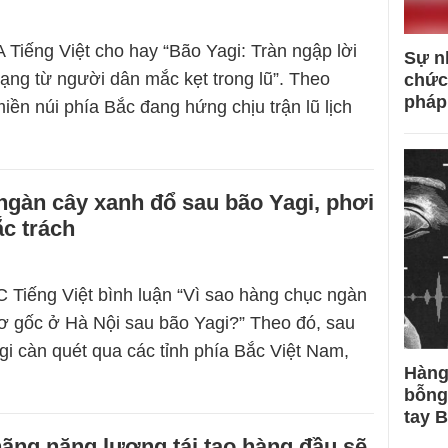
 Tiếng Việt cho hay “Bão Yagi: Tràn ngập lời
Sự n
ạng từ người dân mắc kẹt trong lũ”. Theo
chức
pháp
iền núi phía Bắc đang hứng chịu trận lũ lịch
gàn cây xanh đổ sau bão Yagi, phơi
ắc trách
 Tiếng Việt bình luận “Vì sao hàng chục ngàn
rơ gốc ở Hà Nội sau bão Yagi?” Theo đó, sau
gi càn quét qua các tỉnh phía Bắc Việt Nam,
Hàng
bỗng
tay 
ãng năng lượng tái tạo hàng đầu sẽ