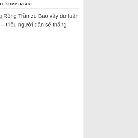
TE KOMMENTARE
g Rồng Trần
zu
Bao vây dư luận
 – triệu người dân sẽ thắng