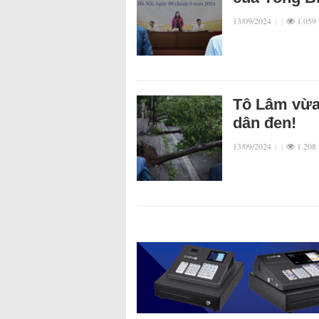
13/09/2024
|
|
1.059
Tô Lâm vừa 
dân đen!
13/09/2024
|
|
1.208