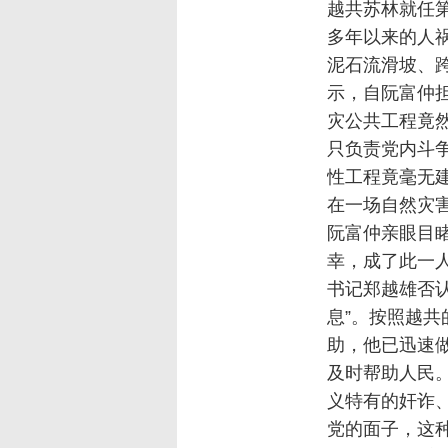
越共苏林就任
多年以来的人
泥石流滑坡、
示，自阮富仲
灾公共工程竟
只负责党内斗
性工程竟毫无
在一场自然灾
阮富仲亲眼目
幸，成了此一人
书记郑越雄否认
息”。按照越
助，他已迅速
及时帮助人民
义特有的奸诈
党的面子，这