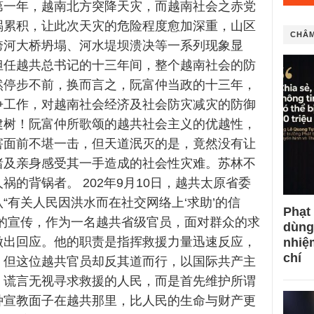
第一年，越南北方突降天灾，而越南社会之赤党
祸累积，让此次天灾的危险程度愈加深重，山区
CHÂM
跨河大桥坍塌、河水堤坝溃决等一系列现象显
担任越共总书记的十三年间，整个越南社会的防
然停步不前，换而言之，阮富仲当政的十三年，
争工作，对越南社会经济及社会防灾减灾的防御
建树！阮富仲所歌颂的越共社会主义的优越性，
害面前不堪一击，但天道泯灭的是，竟然没有让
睹及亲身感受其一手造成的社会性灾难。苏林不
祸的背锅者。 202年9月10日，越共太原省委
“有关人民因洪水而在社交网络上‘求助’的信
Phạt
共的宣传，作为一名越共省级官员，面对群众的求
dùng
做出回应。他的职责是指挥救援力量迅速反应，
nhiệ
chí
。但这位越共官员却反其道而行，以国际共产主
、谎言无视寻求救援的人民，而是首先维护所谓
种宣教面子在越共那里，比人民的生命与财产更