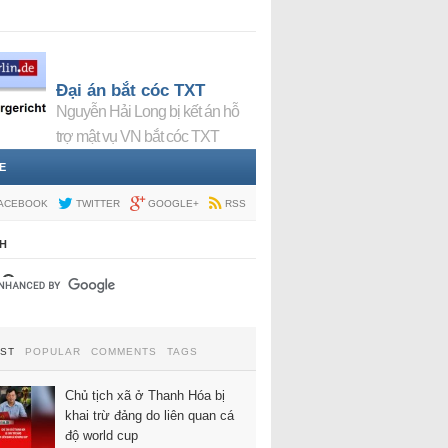
Đại án bắt cóc TXT
Nguyễn Hải Long bị kết án hỗ
trợ mật vụ VN bắt cóc TXT
E
ACEBOOK
TWITTER
GOOGLE+
RSS
H
EST
POPULAR
COMMENTS
TAGS
Chủ tịch xã ở Thanh Hóa bị
khai trừ đảng do liên quan cá
độ world cup