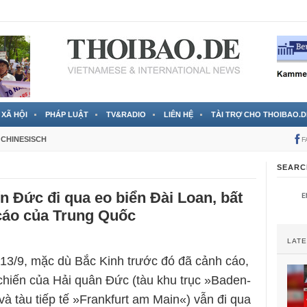
 đã được chính thức xác nhận
3 Jahren ago
XÃ HỘI
PHÁP LUẬT
TV&RADIO
LIÊN HỆ
TÀI TRỢ CHO THOIBAO.D
CHINESISCH
F
SEARC
ến Đức đi qua eo biển Đài Loan, bất
cáo của Trung Quốc
LAT
3/9, mặc dù Bắc Kinh trước đó đã cảnh cáo,
chiến của Hải quân Đức (tàu khu trục »Baden-
à tàu tiếp tế »Frankfurt am Main«) vẫn đi qua