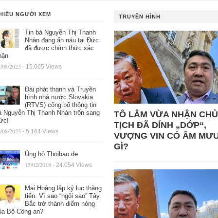
HIỀU NGƯỜI XEM
TRUYỀN HÌNH
Tin bà Nguyễn Thị Thanh
Nhàn đang ẩn náu tại Đức
đã được chính thức xác
hận
/08/2023
- 15.065 Views
Đài phát thanh và Truyền
hình nhà nước Slovakia
(RTVS) công bố thông tin
à Nguyễn Thị Thanh Nhàn trốn sang
TÔ LÂM VỪA NHẬN CHỦ
ức!
TỊCH ĐÃ DÍNH „DỚP“,
/08/2023
- 5.164 Views
VƯỢNG VIN CÓ ÂM MƯ
GÌ?
Ủng hộ Thoibao.de
15/02/2018
- 24.054 Views
Mai Hoàng lập kỷ lục thăng
tiến: Vì sao “ngôi sao” Tây
Bắc trở thành điểm nóng
ủa Bộ Công an?