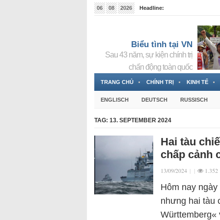
06
08
2026
Headline:
Tin bà Nguyễn Thị Thanh Nhàn đang ẩn náu tại Đức
Biểu tình tại VN
Sau 43 năm, sự kiện chính trị
chấn động toàn quốc
TRANG CHỦ
CHÍNH TRỊ
KINH TẾ
ENGLISCH
DEUTSCH
RUSSISCH
TAG:
13. SEPTEMBER 2024
Hai tàu chi
chấp cảnh 
13/09/2024
|
|
1.352
Hôm nay ngày 1
nhưng hai tàu 
Württemberg« v