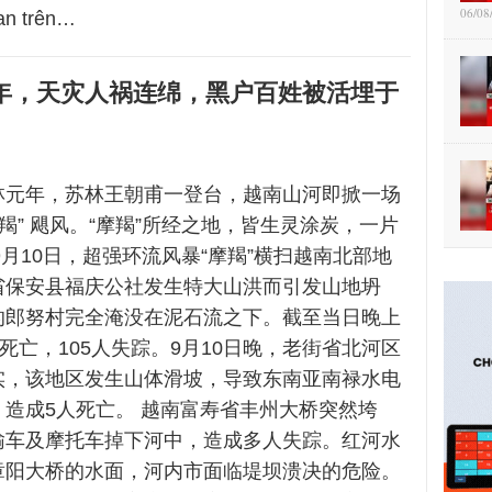
06/08
an trên…
年，天灾人祸连绵，黑户百姓被活埋于
林元年，苏林王朝甫一登台，越南山河即掀一场
摩羯” 飓风。“摩羯”所经之地，皆生灵涂炭，一片
年9月10日，超强环流风暴“摩羯”横扫越南北部地
省保安县福庆公社发生特大山洪而引发山地坍
的郎努村完全淹没在泥石流之下。截至当日晚上
人死亡，105人失踪。9月10日晚，老街省北河区
实，该地区发生山体滑坡，导致东南亚南禄水电
造成5人死亡。 越南富寿省丰州大桥突然垮
输车及摩托车掉下河中，造成多人失踪。红河水
章阳大桥的水面，河内市面临堤坝溃决的危险。