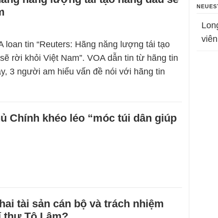
NEUES
m
Lon
viên
 loan tin “Reuters: Hãng năng lượng tái tạo
sẽ rời khỏi Việt Nam”. VOA dẫn tin từ hãng tin
ay, 3 người am hiểu vấn đề nói với hãng tin
ủ Chính khéo léo “móc túi dân giúp
hai tài sản cán bộ và trách nhiệm
í thư Tô Lâm?