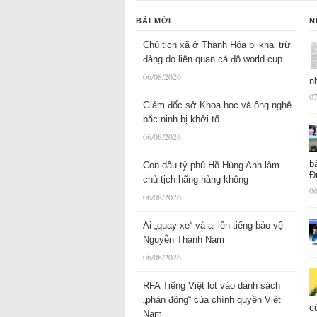
BÀI MỚI
N
Chủ tịch xã ở Thanh Hóa bị khai trừ
đảng do liên quan cá độ world cup
06/08/2026
n
07
Giám đốc sở Khoa học và ông nghệ
bắc ninh bị khởi tố
06/08/2026
b
Con dâu tỷ phú Hồ Hùng Anh làm
Đ
chủ tịch hãng hàng không
06
06/08/2026
Ai „quay xe“ và ai lên tiếng bảo vệ
Nguyễn Thành Nam
06/08/2026
RFA Tiếng Việt lọt vào danh sách
„phản động“ của chính quyền Việt
c
Nam