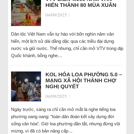
HIẾN THÀNH 80 MÙA XUÂN
04/09/2025
|
Dân tộc Việt Nam vẫn tự hào với bốn nghìn năm văn
hiến, một lịch sử dài dằng dặc qua các triều đại dựng
nước và giữ nước. Thế nhưng, chỉ cần mở VTV trong dịp
Quốc khánh, bỗng nghe…
KOL HÓA LOA PHƯỜNG 5.0 –
MẠNG XÃ HỘI THÀNH CHỢ
NGHỊ QUYẾT
04/09/2025
|
Ngày trước, sáng ra chỉ cần mở mắt là nghe tiếng loa
phường oang oang: “toàn dân đoàn kết xây dựng đời
sống văn hóa”. Giờ loa phường dần tắt, nhưng đừng vội
mừng, vì đã có bản nâng cấp…