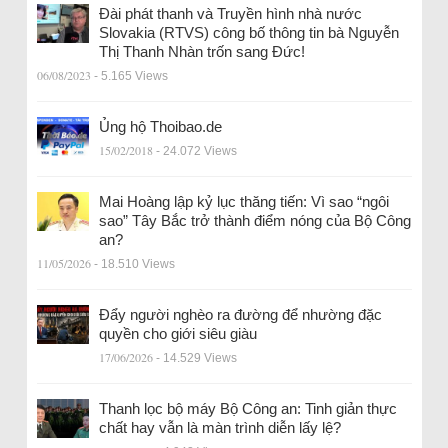
Đài phát thanh và Truyền hình nhà nước
Slovakia (RTVS) công bố thông tin bà Nguyễn
Thị Thanh Nhàn trốn sang Đức!
06/08/2023
- 5.165 Views
Ủng hộ Thoibao.de
15/02/2018
- 24.072 Views
Mai Hoàng lập kỷ lục thăng tiến: Vì sao “ngôi
sao” Tây Bắc trở thành điểm nóng của Bộ Công
an?
11/05/2026
- 18.510 Views
Đẩy người nghèo ra đường để nhường đặc
quyền cho giới siêu giàu
17/06/2026
- 14.529 Views
Thanh lọc bộ máy Bộ Công an: Tinh giản thực
chất hay vẫn là màn trình diễn lấy lệ?