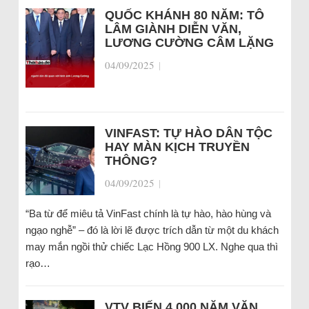
QUỐC KHÁNH 80 NĂM: TÔ
LÂM GIÀNH DIỄN VĂN,
LƯƠNG CƯỜNG CÂM LẶNG
04/09/2025
|
VINFAST: TỰ HÀO DÂN TỘC
HAY MÀN KỊCH TRUYỀN
THÔNG?
04/09/2025
|
“Ba từ để miêu tả VinFast chính là tự hào, hào hùng và
ngạo nghễ” – đó là lời lẽ được trích dẫn từ một du khách
may mắn ngồi thử chiếc Lạc Hồng 900 LX. Nghe qua thì
rạo…
VTV BIẾN 4.000 NĂM VĂN