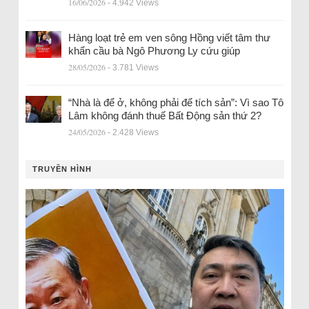
16/06/2026
- 4.942 Views
Hàng loạt trẻ em ven sông Hồng viết tâm thư
khẩn cầu bà Ngô Phương Ly cứu giúp
28/05/2026
- 3.781 Views
“Nhà là để ở, không phải để tích sản”: Vì sao Tô
Lâm không đánh thuế Bất Động sản thứ 2?
24/05/2026
- 2.428 Views
TRUYỀN HÌNH