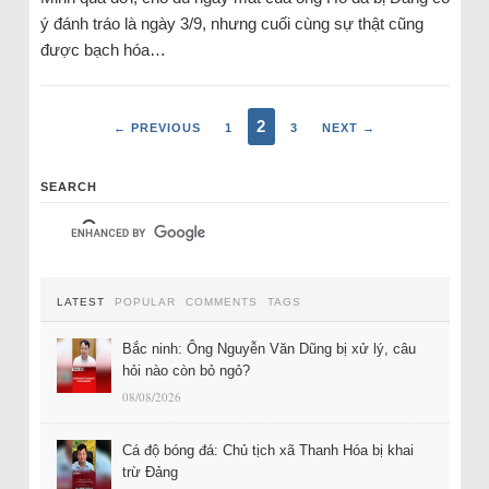
ý đánh tráo là ngày 3/9, nhưng cuối cùng sự thật cũng
được bạch hóa…
2
← PREVIOUS
1
3
NEXT →
SEARCH
LATEST
POPULAR
COMMENTS
TAGS
Bắc ninh: Ông Nguyễn Văn Dũng bị xử lý, câu
hỏi nào còn bỏ ngỏ?
08/08/2026
Cá độ bóng đá: Chủ tịch xã Thanh Hóa bị khai
trừ Đảng