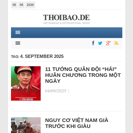
08
08
2026
4. SEPTEMBER 2025
TAG:
11 TƯỚNG QUÂN ĐỘI “HÁI”
HUÂN CHƯƠNG TRONG MỘT
NGÀY
04/09/2025
|
NGUY CƠ VIỆT NAM GIÀ
TRƯỚC KHI GIÀU