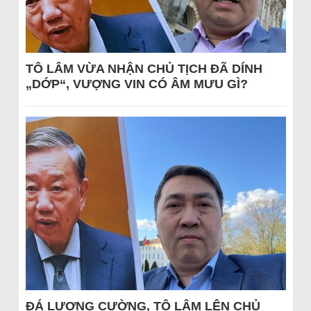
TÔ LÂM VỪA NHẬN CHỦ TỊCH ĐÃ DÍNH
„DỚP“, VƯỢNG VIN CÓ ÂM MƯU GÌ?
ĐÁ LƯƠNG CƯỜNG, TÔ LÂM LÊN CHỦ