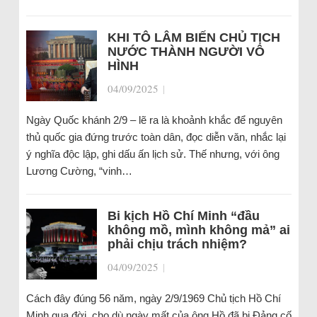
KHI TÔ LÂM BIẾN CHỦ TỊCH
NƯỚC THÀNH NGƯỜI VÔ
HÌNH
04/09/2025
|
Ngày Quốc khánh 2/9 – lẽ ra là khoảnh khắc để nguyên
thủ quốc gia đứng trước toàn dân, đọc diễn văn, nhắc lại
ý nghĩa độc lập, ghi dấu ấn lịch sử. Thế nhưng, với ông
Lương Cường, “vinh…
Bi kịch Hồ Chí Minh “đầu
không mồ, mình không mả” ai
phải chịu trách nhiệm?
04/09/2025
|
Cách đây đúng 56 năm, ngày 2/9/1969 Chủ tịch Hồ Chí
Minh qua đời, cho dù ngày mất của ông Hồ đã bị Đảng cố