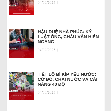
04/09/2025
|
HẬU DUỆ NHÀ PHÚC: KỶ
LUẬT ÔNG, CHÁU VẪN HIÊN
NGANG
04/09/2025
|
TIẾT LỘ BÍ KÍP YÊU NƯỚC:
CỜ ĐỎ, CHAI NƯỚC VÀ CÁI
NẮNG 40 ĐỘ
04/09/2025
|