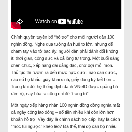
Chính quyền tuyên bố “hỗ trợ” cho mỗi người dân 100
nghìn đồng. Nghe qua tưởng ân huệ to lớn, nhưng để
chạm tay vào tờ bạc ấy, người dân phải đánh đổi không
ít: thời gian, công sức và cả lòng tự trọng. Một buổi sáng
chen chúc, xếp hàng dài dằng dặc, chờ đợi mỏi mòn.
Thủ tục thì rườm rà đến mức nực cười: nào căn cước,
nào sổ hộ khẩu, giấy khai sinh, giấy đăng ký kết hôn…
Trong khi đó, hệ thống định danh VNeID được quảng bá
rầm rộ, nay hóa ra cũng chỉ để “trang trí”.
Một ngày xếp hàng nhận 100 nghìn đồng đồng nghĩa mất
cả ngày công lao động – số tiền nhiều khi còn lớn hơn
khoản hỗ trợ. Vậy đây là chính sách trợ cấp, hay là cách
“móc túi ngược” khéo léo? Đã thế, thái độ cán bộ nhiều