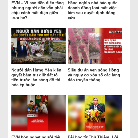
EVN – Vì sao tiền điện tăng
Hàng nghìn nhà báo quốc
nhưng người dân vẫn phải
doanh đồng loạt mất việc
chịu cảnh mất điện giữa
làm sau quyết định đóng
trưa hè?
cửa
Người dân Hưng Yên kiên
Siêu dự án ven sông Hồng
quyết bám trụ giữ đất tổ
và nguy cơ xóa sổ các làng
tiên trước làn sóng đô thị
đào truyền thống
hóa ép buộc
EVN bóp nghẹt người tiêu
Bài học từ Thủ Thiêm: Lời