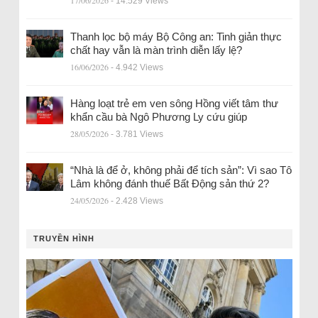
17/06/2026
- 14.529 Views
Thanh lọc bộ máy Bộ Công an: Tinh giản thực
chất hay vẫn là màn trình diễn lấy lệ?
16/06/2026
- 4.942 Views
Hàng loạt trẻ em ven sông Hồng viết tâm thư
khẩn cầu bà Ngô Phương Ly cứu giúp
28/05/2026
- 3.781 Views
“Nhà là để ở, không phải để tích sản”: Vì sao Tô
Lâm không đánh thuế Bất Động sản thứ 2?
24/05/2026
- 2.428 Views
TRUYỀN HÌNH