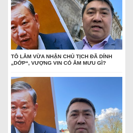
TÔ LÂM VỪA NHẬN CHỦ TỊCH ĐÃ DÍNH
„DỚP“, VƯỢNG VIN CÓ ÂM MƯU GÌ?