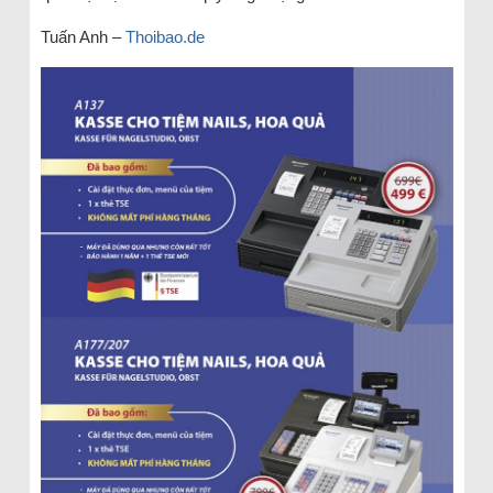
Tuấn Anh –
Thoibao.de