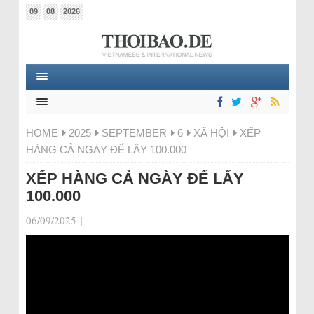
09
08
2026
HOME
2025
SEPTEMBER
6
XÃ HỘI
XẾP
HÀNG CẢ NGÀY ĐỂ LẤY 100.000
XẾP HÀNG CẢ NGÀY ĐỂ LẤY
100.000
06/09/2025
|