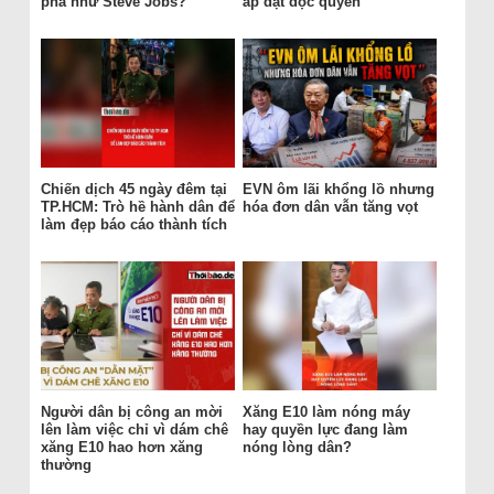
phá như Steve Jobs?
áp đặt độc quyền
Chiến dịch 45 ngày đêm tại
EVN ôm lãi khổng lồ nhưng
TP.HCM: Trò hề hành dân để
hóa đơn dân vẫn tăng vọt
làm đẹp báo cáo thành tích
Người dân bị công an mời
Xăng E10 làm nóng máy
lên làm việc chỉ vì dám chê
hay quyền lực đang làm
xăng E10 hao hơn xăng
nóng lòng dân?
thường