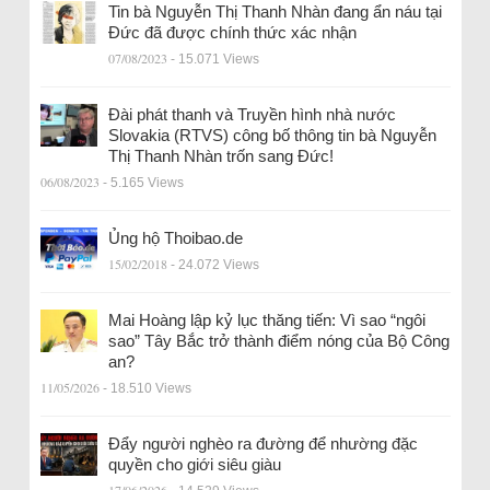
Tin bà Nguyễn Thị Thanh Nhàn đang ẩn náu tại
Đức đã được chính thức xác nhận
07/08/2023
- 15.071 Views
Đài phát thanh và Truyền hình nhà nước
Slovakia (RTVS) công bố thông tin bà Nguyễn
Thị Thanh Nhàn trốn sang Đức!
06/08/2023
- 5.165 Views
Ủng hộ Thoibao.de
15/02/2018
- 24.072 Views
Mai Hoàng lập kỷ lục thăng tiến: Vì sao “ngôi
sao” Tây Bắc trở thành điểm nóng của Bộ Công
an?
11/05/2026
- 18.510 Views
Đẩy người nghèo ra đường để nhường đặc
quyền cho giới siêu giàu