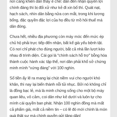
nơi càng khiến dân thấy ê chề: dân đến nhận quyền lợi
chính đáng thì bị đối xử như kẻ đi xin bố thí. Quát nạt,
hạch sách, nhìn dân bằng nửa con mắt, trong khi lương
bổng, đặc quyền đặc lợi của họ đều từ mồ hôi thuế má
dân đóng.
Chưa hết, nhiều địa phương còn máy móc đến mức ép
chủ hộ phải trực tiếp đến nhận, bất kể già yếu bệnh tật.
Có nơi chỉ phát cho đúng người, bắt cả nhà lần lượt kéo
nhau đi trình diện. Cái gọi là “chính sách hỗ trợ” bỗng hóa
thành cuộc hành xác tập thể, nơi dân phải khổ sở chứng
minh mình “xứng đáng” với 100 nghìn.
Số tiền ấy lẽ ra mang lại chút niềm vui cho người khó
khăn, thì nay lại biến thành nỗi tủi nhục. Bởi nó không chỉ
là đồng bạc lẻ, mà là minh chứng sống cho một bộ máy
quan liêu, vô cảm, coi dân như kẻ dưới và luôn tự cho
mình cái quyền ban phát. Nhận 100 nghìn đồng mà mất
cả phẩm giá, mất cả niềm tin – có lẽ đó mới chính là món
quà thật sự mà chính quyền gửi tặng dân!