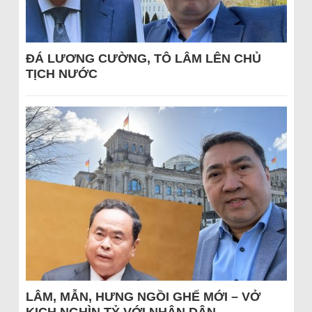
ĐÁ LƯƠNG CƯỜNG, TÔ LÂM LÊN CHỦ
TỊCH NƯỚC
LÂM, MẪN, HƯNG NGỒI GHẾ MỚI – VỞ