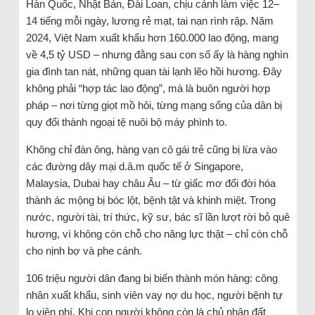
Hàn Quốc, Nhật Bản, Đài Loan, chịu cảnh làm việc 12–
14 tiếng mỗi ngày, lương rẻ mạt, tai nạn rình rập. Năm
2024, Việt Nam xuất khẩu hơn 160.000 lao động, mang
về 4,5 tỷ USD – nhưng đằng sau con số ấy là hàng nghìn
gia đình tan nát, những quan tài lạnh lẽo hồi hương. Đây
không phải “hợp tác lao động”, mà là buôn người hợp
pháp – nơi từng giọt mồ hôi, từng mạng sống của dân bị
quy đổi thành ngoại tệ nuôi bộ máy phình to.
Không chỉ đàn ông, hàng vạn cô gái trẻ cũng bị lừa vào
các đường dây mại d.â.m quốc tế ở Singapore,
Malaysia, Dubai hay châu Âu – từ giấc mơ đổi đời hóa
thành ác mộng bị bóc lột, bệnh tật và khinh miệt. Trong
nước, người tài, trí thức, kỹ sư, bác sĩ lần lượt rời bỏ quê
hương, vì không còn chỗ cho năng lực thật – chỉ còn chỗ
cho nịnh bợ và phe cánh.
106 triệu người dân đang bị biến thành món hàng: công
nhân xuất khẩu, sinh viên vay nợ du học, người bệnh tự
lo viện phí. Khi con người không còn là chủ nhân đất