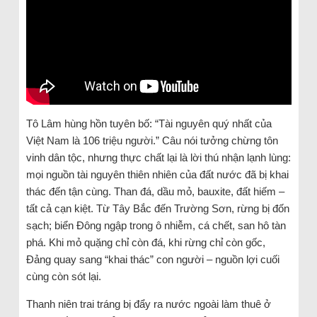
Tô Lâm hùng hồn tuyên bố: “Tài nguyên quý nhất của
Việt Nam là 106 triệu người.” Câu nói tưởng chừng tôn
vinh dân tộc, nhưng thực chất lại là lời thú nhận lạnh lùng:
mọi nguồn tài nguyên thiên nhiên của đất nước đã bị khai
thác đến tận cùng. Than đá, dầu mỏ, bauxite, đất hiếm –
tất cả cạn kiệt. Từ Tây Bắc đến Trường Sơn, rừng bị đốn
sạch; biển Đông ngập trong ô nhiễm, cá chết, san hô tàn
phá. Khi mỏ quặng chỉ còn đá, khi rừng chỉ còn gốc,
Đảng quay sang “khai thác” con người – nguồn lợi cuối
cùng còn sót lại.
Thanh niên trai tráng bị đẩy ra nước ngoài làm thuê ở