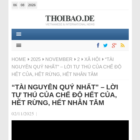
06
08
2026
HOME
2025
NOVEMBER
2
XÃ HỘI
“TÀI
NGUYÊN QUÝ NHẤT” – LỜI TỰ THÚ CỦA CHẾ ĐỘ
HẾT CỦA, HẾT RỪNG, HẾT NHÂN TÂM
“TÀI NGUYÊN QUÝ NHẤT” – LỜI
TỰ THÚ CỦA CHẾ ĐỘ HẾT CỦA,
HẾT RỪNG, HẾT NHÂN TÂM
02/11/2025
|