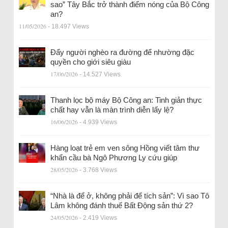
sao” Tây Bắc trở thành điểm nóng của Bộ Công
an?
11/05/2026
- 18.497 Views
Đẩy người nghèo ra đường để nhường đặc
quyền cho giới siêu giàu
17/06/2026
- 14.527 Views
Thanh lọc bộ máy Bộ Công an: Tinh giản thực
chất hay vẫn là màn trình diễn lấy lệ?
16/06/2026
- 4.939 Views
Hàng loạt trẻ em ven sông Hồng viết tâm thư
khẩn cầu bà Ngô Phương Ly cứu giúp
28/05/2026
- 3.768 Views
“Nhà là để ở, không phải để tích sản”: Vì sao Tô
Lâm không đánh thuế Bất Động sản thứ 2?
24/05/2026
- 2.419 Views