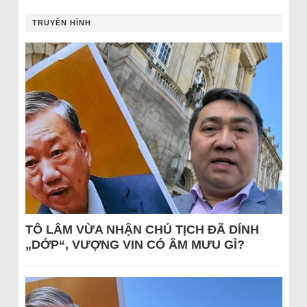
TRUYỀN HÌNH
TÔ LÂM VỪA NHẬN CHỦ TỊCH ĐÃ DÍNH
„DỚP“, VƯỢNG VIN CÓ ÂM MƯU GÌ?