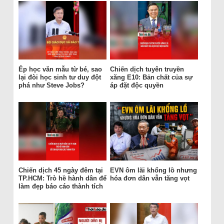
Ép học văn mẫu từ bé, sao
Chiến dịch tuyên truyền
lại đòi học sinh tư duy đột
xăng E10: Bản chất của sự
phá như Steve Jobs?
áp đặt độc quyền
Chiến dịch 45 ngày đêm tại
EVN ôm lãi khổng lồ nhưng
TP.HCM: Trò hề hành dân để
hóa đơn dân vẫn tăng vọt
làm đẹp báo cáo thành tích