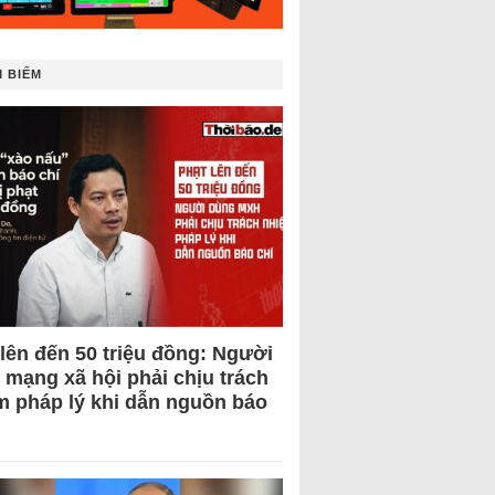
 BIẾM
 lên đến 50 triệu đồng: Người
 mạng xã hội phải chịu trách
m pháp lý khi dẫn nguồn báo