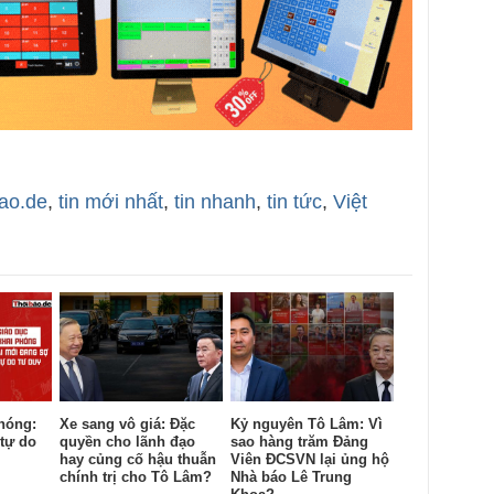
bao.de
,
tin mới nhất
,
tin nhanh
,
tin tức
,
Việt
hóng:
Xe sang vô giá: Đặc
Kỷ nguyên Tô Lâm: Vì
tự do
quyền cho lãnh đạo
sao hàng trăm Đảng
hay củng cố hậu thuẫn
Viên ĐCSVN lại ủng hộ
chính trị cho Tô Lâm?
Nhà báo Lê Trung