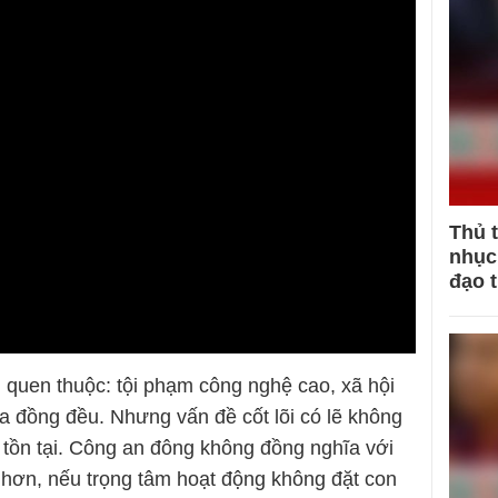
Thủ 
nhục 
đạo 
g quen thuộc: tội phạm công nghệ cao, xã hội
a đồng đều. Nhưng vấn đề cốt lõi có lẽ không
tồn tại. Công an đông không đồng nghĩa với
 hơn, nếu trọng tâm hoạt động không đặt con