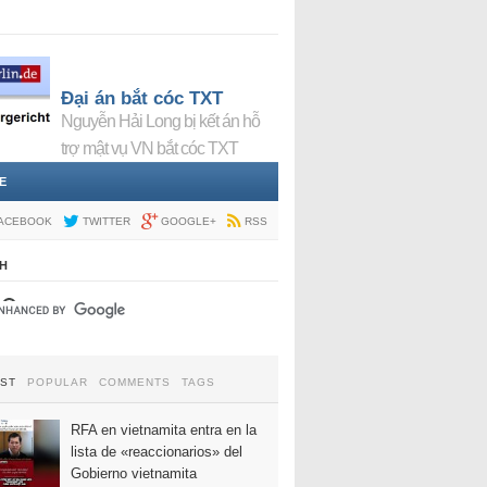
Đại án bắt cóc TXT
Nguyễn Hải Long bị kết án hỗ
trợ mật vụ VN bắt cóc TXT
E
ACEBOOK
TWITTER
GOOGLE+
RSS
H
EST
POPULAR
COMMENTS
TAGS
RFA en vietnamita entra en la
lista de «reaccionarios» del
Gobierno vietnamita