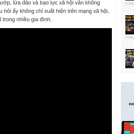
cướp, lừa đảo và bạo lực xã hội vẫn không
07/08
u hỏi ấy không chỉ xuất hiện trên mạng xã hội,
 trong nhiều gia đình.
07/08