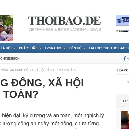
 đã được chính thức xác nhận
3 Jahren ago
XÃ HỘI
PHÁP LUẬT
TV&RADIO
LIÊN HỆ
TÀI TRỢ CHO THOIBAO.D
CHINESISCH
F
CÔNG AN CÀNG ĐÔNG, XÃ HỘI CÀNG KÉM AN TOÀN?
SEARC
G ĐÔNG, XÃ HỘI
 TOÀN?
LAT
 hiện đại, kỷ cương và an toàn, một nghịch lý
ực lượng công an ngày một đông, chưa từng