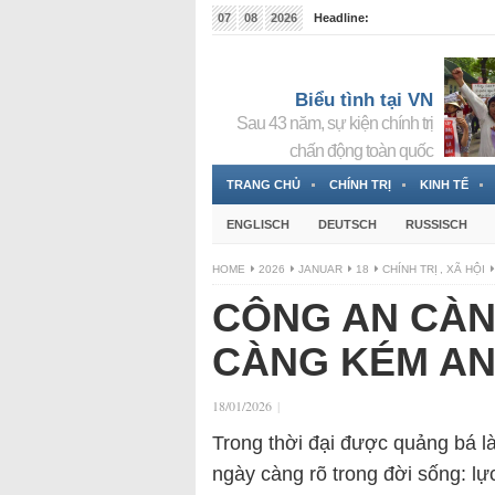
07
08
2026
Headline:
Tin bà Nguyễn Thị Thanh Nhàn đang ẩn náu tại Đức
Biểu tình tại VN
Sau 43 năm, sự kiện chính trị
chấn động toàn quốc
TRANG CHỦ
CHÍNH TRỊ
KINH TẾ
ENGLISCH
DEUTSCH
RUSSISCH
HOME
2026
JANUAR
18
CHÍNH TRỊ
,
XÃ HỘI
CÔNG AN CÀN
CÀNG KÉM AN
18/01/2026
|
Trong thời đại được quảng bá là
ngày càng rõ trong đời sống: l