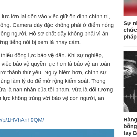
lực lớn lại dồn vào việc giữ ổn định chính trị,
Sự n
 đông. Camera dày đặc không phải ở điểm nóng
chức
đông người. Hồ sơ chất đầy không phải vì án
pháp
ng tiếng nói bị xem là nhạy cảm.
thiếu động lực bảo vệ dân. Khi sự nghiệp,
 việc bảo vệ quyền lực hơn là bảo vệ an toàn
 trở thành thứ yếu. Nguy hiểm hơn, chính sự
dùng làm lý do để mở rộng kiểm soát. Trong
ừa là nạn nhân của tội phạm, vừa là đối tượng
n lực không trùng với bảo vệ con người, an
Hàng
re/p/1HVhAnh9QM/
bỗng
tay 