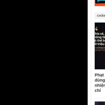
CHÂM
Phạt
dùng
nhiệ
chí