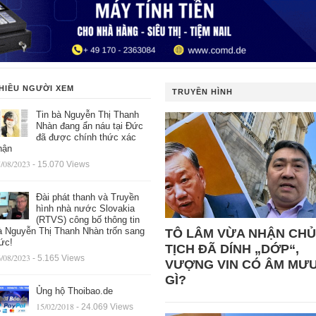
HIỀU NGƯỜI XEM
TRUYỀN HÌNH
Tin bà Nguyễn Thị Thanh
Nhàn đang ẩn náu tại Đức
đã được chính thức xác
hận
/08/2023
- 15.070 Views
Đài phát thanh và Truyền
hình nhà nước Slovakia
(RTVS) công bố thông tin
à Nguyễn Thị Thanh Nhàn trốn sang
TÔ LÂM VỪA NHẬN CHỦ
ức!
TỊCH ĐÃ DÍNH „DỚP“,
/08/2023
- 5.165 Views
VƯỢNG VIN CÓ ÂM MƯ
GÌ?
Ủng hộ Thoibao.de
15/02/2018
- 24.069 Views