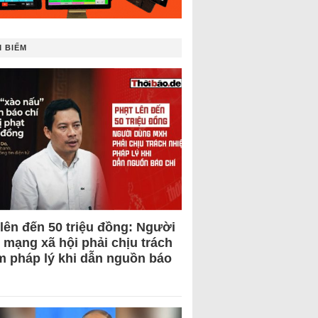
 BIẾM
 lên đến 50 triệu đồng: Người
 mạng xã hội phải chịu trách
m pháp lý khi dẫn nguồn báo