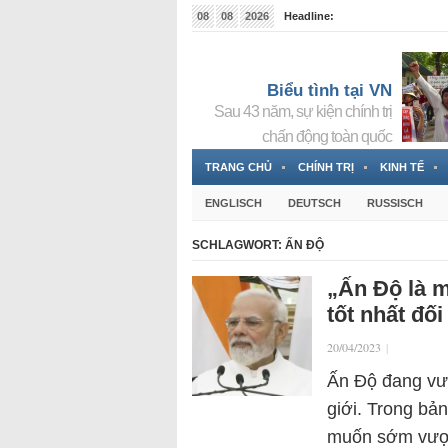
08
08
2026
Headline:
Tin bà Nguyễn Thị Thanh Nhàn đang ẩn náu tại Đức
Biểu tình tại VN
Sau 43 năm, sự kiện chính trị
chấn động toàn quốc
TRANG CHỦ
CHÍNH TRỊ
KINH TẾ
ENGLISCH
DEUTSCH
RUSSISCH
SCHLAGWORT:
ẤN ĐỘ
„Ấn Độ là m
tốt nhất đố
20/04/2023
|
Ấn Độ đang vượ
giới. Trong bả
muốn sớm vượt