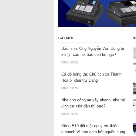
BÀI MỚI
N
Bắc ninh: Ông Nguyễn Văn Dũng bị
xử lý, câu hỏi nào còn bỏ ngỏ?
08/08/2026
n
07
Cá độ bóng đá: Chủ tịch xã Thanh
Hóa bị khai trừ Đảng
08/08/2026
b
Nhà cho công an xây nhanh, nhà tái
Đ
định cư của dân thì sao?
06
08/08/2026
Xăng E10 đối mặt nguy cơ thiếu
ethanol: Vì sao cam kết nguồn cung