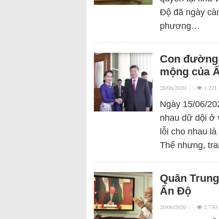
Độ đã ngày càn
phương…
Con đường 
mộng của 
28/06/2020
|
|
1.221
Ngày 15/06/202
nhau dữ dội ở 
lỗi cho nhau l
Thế nhưng, tr
Quân Trung 
Ấn Độ
20/06/2020
|
|
2.730