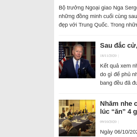
Bộ trưởng Ngoại giao Nga Serge
những đồng minh cuối cùng sau
đẹp với Trung Quốc. Trong nh
Sau đắc cử,
18/11/2020
|
Kết quả xem nh
do gì để phủ n
bang đều đã đ
Nhăm nhe c
lúc “ăn” 4 
09/10/2020
|
Ngày 06/10/20