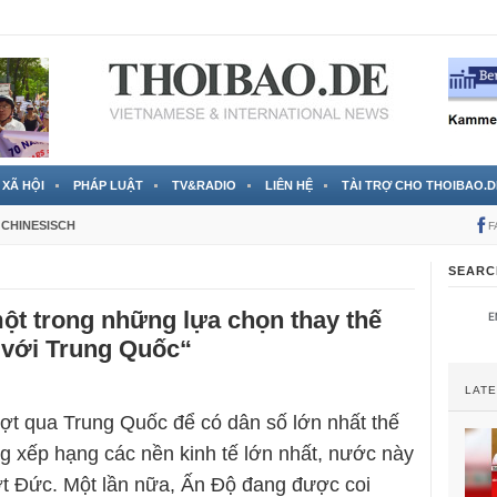
 đã được chính thức xác nhận
3 Jahren ago
XÃ HỘI
PHÁP LUẬT
TV&RADIO
LIÊN HỆ
TÀI TRỢ CHO THOIBAO.D
CHINESISCH
F
SEARC
ột trong những lựa chọn thay thế
i với Trung Quốc“
LAT
t qua Trung Quốc để có dân số lớn nhất thế
ng xếp hạng các nền kinh tế lớn nhất, nước này
 Đức. Một lần nữa, Ấn Độ đang được coi