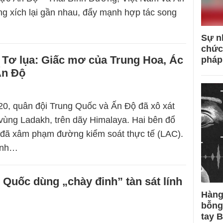
g xích lại gần nhau, đẩy mạnh hợp tác song
Sự n
chức
Tơ lụa: Giấc mơ của Trung Hoa, Ác
pháp
Ấn Độ
0, quân đội Trung Quốc và Ấn Độ đã xô xát
vùng Ladakh, trên dãy Himalaya. Hai bên đổ
à đã xâm phạm đường kiểm soát thực tế (LAC).
anh…
Quốc dùng „chày đinh” tàn sát lính
Hàng
bỗng
tay 