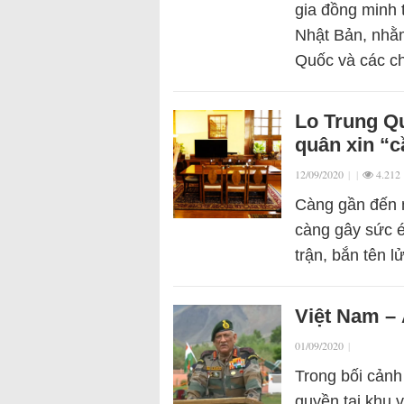
gia đồng minh 
Nhật Bản, nhằm
Quốc và các c
Lo Trung Qu
quân xin “c
12/09/2020
|
|
4.212
Càng gần đến n
càng gây sức é
trận, bắn tên 
Việt Nam – 
01/09/2020
|
Trong bối cản
quyền tại khu 