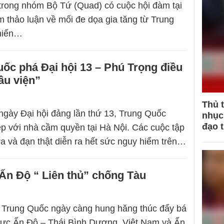
trong nhóm Bộ Tứ (Quad) có cuộc hội đàm tại
 thảo luận về mối đe dọa gia tăng từ Trung
hiến…
ốc phá Đại hội 13 – Phú Trọng điều
ầu viện”
Thủ 
gày Đại hội đảng lần thứ 13, Trung Quốc
nhục 
đạo 
p với nhà cầm quyền tại Hà Nội. Các cuộc tập
lửa và đạn thật diễn ra hết sức nguy hiểm trên…
Ấn Độ “ Liên thủ” chống Tàu
h Trung Quốc ngày càng hung hăng thúc đẩy bá
vực Ấn Độ – Thái Bình Dương, Việt Nam và Ấn