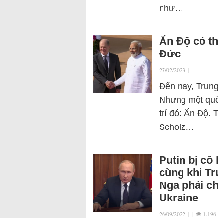
như…
Ấn Độ có t
Đức
27/02/2023
|
Đến nay, Trung
Nhưng một quốc
trí đó: Ấn Độ.
Scholz…
Putin bị cô
cùng khi T
Nga phải c
Ukraine
26/09/2022
|
|
1.196