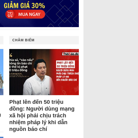
CHÂM BIẾM
Phạt lên đến 50 triệu
đồng: Người dùng mạng
U
xã hội phải chịu trách
nhiệm pháp lý khi dẫn
nguồn báo chí