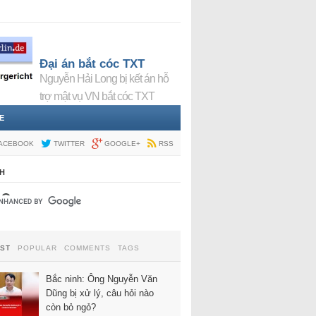
Đại án bắt cóc TXT
Nguyễn Hải Long bị kết án hỗ
trợ mật vụ VN bắt cóc TXT
E
ACEBOOK
TWITTER
GOOGLE+
RSS
H
EST
POPULAR
COMMENTS
TAGS
Bắc ninh: Ông Nguyễn Văn
Dũng bị xử lý, câu hỏi nào
còn bỏ ngỏ?