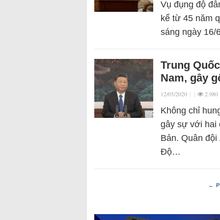
Vụ đụng độ đẫm
kể từ 45 năm q
sáng ngày 16/6
Trung Quốc 
Nam, gây g
12/05/2020
|
|
2.980
Không chỉ hung
gây sự với hai
Bản. Quân đội 
Độ…
← P