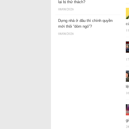
lại bị thử thách?
08/08/2026
Dựng nhà ở đâu thì chính quyền
c
mới thôi “dòm ngó”?
11
08/08/2026
17
l
16
g
28