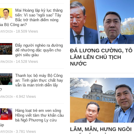
Mai Hoàng lập kỷ lục thăng
tiến: Vì sao “ngôi sao” Tây
Bắc trở thành điểm nóng
ủa Bộ Công an?
/05/2026
- 18.509 Views
Đẩy người nghèo ra đường
ĐÁ LƯƠNG CƯỜNG, TÔ
để nhường đặc quyền cho
giới siêu giàu
LÂM LÊN CHỦ TỊCH
/06/2026
- 14.528 Views
NƯỚC
Thanh lọc bộ máy Bộ Công
an: Tinh giản thực chất hay
vẫn là màn trình diễn lấy
ệ?
/06/2026
- 4.942 Views
Hàng loạt trẻ em ven sông
Hồng viết tâm thư khẩn cầu
bà Ngô Phương Ly cứu
iúp
LÂM, MẪN, HƯNG NGỒI
/05/2026
- 3.781 Views