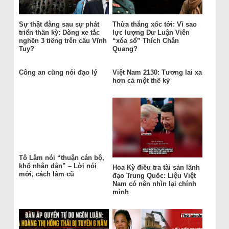
Sự thật đằng sau sự phát
Thừa thắng xốc tới: Vì sao
triển thần kỳ: Dòng xe tắc
lực lượng Dư Luận Viên
nghẽn 3 tiếng trên cầu Vĩnh
“xóa sổ” Thích Chân
Tuy?
Quang?
Công an cũng nói đạo lý
Việt Nam 2130: Tương lai xa
hơn cả một thế kỷ
Tô Lâm nói “thuận cán bộ,
khổ nhân dân” – Lời nói
Hoa Kỳ điều tra tài sản lãnh
mới, cách làm cũ
đạo Trung Quốc: Liệu Việt
Nam có nên nhìn lại chính
mình