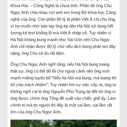
Khoa Học – Công Nghệ là chưa tính. Phần đó ông Chu
Ngọc Anh chia nhau với anh em trong Bộ khoa học Công
nghệ của ông. Còn phần 80 tỷ là phần Việt Á chi cho ông,
vì họ muốn nhờ bàn tay ông ép dân Hà Nội sử dụng hết
lượng kit test khổng lồ mà Việt Á nhập về. Tuy nhiên vì
Hà Nội không bung mạnh như Sài Gòn nên Chu Ngọc
Anh chỉ nhận được 80 tỷ chứ nếu dịch bùng phát nơi đây
nặng, ông Chu sẽ ăn rất đậm.
Ông Chu Ngọc Anh nghĩ rằng, nếu Hà Nội bung toang
thật sự, ông có thể đổ lỗi cho ngoại cảnh nên ông mới
mạnh miệng tuyên bố “
Nếu hà Nội mà bung, mà toang thì
tôi chịu trách nhiệm
”. Tuy nhiên khi sự việc xảy ra, ông ta
không nghĩ cái lò ông Nguyễn Phú Trọng lại đốt tới ông vì
ông được chính ông Tổng đề xuất vào chiếc ghế ấy. Làm
chính trị mà tin người thì đấy là một sai lầm, sai lầm rất
lớn của ông Chu Ngọc Anh.