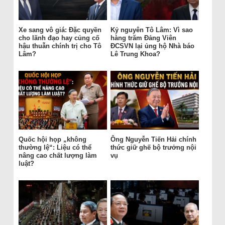
Xe sang vô giá: Đặc quyền
Kỷ nguyên Tô Lâm: Vì sao
cho lãnh đạo hay củng cố
hàng trăm Đảng Viên
hậu thuẫn chính trị cho Tô
ĐCSVN lại ủng hộ Nhà báo
Lâm?
Lê Trung Khoa?
Quốc hội họp „không
Ông Nguyễn Tiến Hải chính
thường lệ“: Liệu có thể
thức giữ ghế bộ trưởng nội
nâng cao chất lượng làm
vụ
luật?