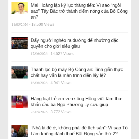
Mai Hoàng lập kỷ lục thăng tiến: Vì sao “ngôi
sao” Tây Bắc trở thành điểm nóng của Bộ Công
an?
11/05/2026
- 18.500 Views
Đẩy người nghèo ra đường để nhường đặc
quyền cho giới siêu giàu
17/06/2026
- 14.527 Views
Thanh lọc bộ máy Bộ Công an: Tinh giản thực
chất hay vẫn là màn trình diễn lấy lệ?
16/06/2026
- 4.941 Views
Hàng loạt trẻ em ven sông Hồng viết tâm thư
khẩn cầu bà Ngô Phương Ly cứu giúp
28/05/2026
- 3.772 Views
“Nhà là để ở, không phải để tích sản”: Vì sao Tô
Lâm không đánh thuế Bất Động sản thứ 2?