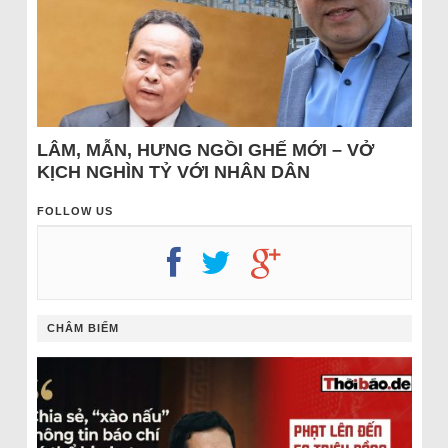
LÂM, MẪN, HƯNG NGỒI GHẾ MỚI – VỞ
KỊCH NGHÌN TỶ VỚI NHÂN DÂN
FOLLOW US
CHÂM BIẾM