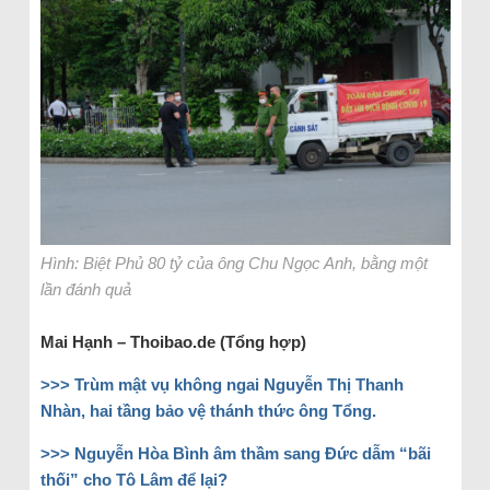
Hình: Biệt Phủ 80 tỷ của ông Chu Ngọc Anh, bằng một
lần đánh quả
Mai Hạnh – Thoibao.de (Tổng hợp)
>>> Trùm mật vụ không ngai Nguyễn Thị Thanh
Nhàn, hai tầng bảo vệ thánh thức ông Tổng.
>>> Nguyễn Hòa Bình âm thầm sang Đức dẫm “bãi
thối” cho Tô Lâm để lại?