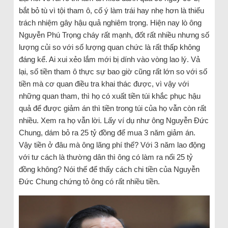
bắt bỏ tù vì tội tham ô, cố ý làm trái hay nhẹ hơn là thiếu
trách nhiệm gây hậu quả nghiêm trọng. Hiện nay lò ông
Nguyễn Phú Trọng cháy rất mạnh, đốt rất nhiều nhưng số
lượng củi so với số lượng quan chức là rất thấp không
đáng kể. Ai xui xẻo lắm mới bị dính vào vòng lao lý. Vả
lại, số tiền tham ô thực sự bao giờ cũng rất lớn so với số
tiền mà cơ quan điều tra khai thác được, vì vậy với
những quan tham, thì họ có xuất tiền túi khắc phục hậu
quả để được giảm án thì tiền trong túi của họ vẫn còn rất
nhiều. Xem ra họ vẫn lời. Lấy ví dụ như ông Nguyễn Đức
Chung, dám bỏ ra 25 tỷ đồng để mua 3 năm giảm án.
Vậy tiền ở đâu mà ông lãng phí thế? Với 3 năm lao động
với tư cách là thường dân thì ông có làm ra nổi 25 tỷ
đồng không? Nói thế để thấy cách chi tiền của Nguyễn
Đức Chung chứng tỏ ông có rất nhiều tiền.