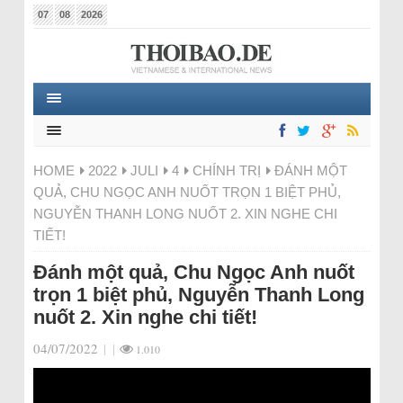
07
08
2026
HOME
2022
JULI
4
CHÍNH TRỊ
ĐÁNH MỘT
QUẢ, CHU NGỌC ANH NUỐT TRỌN 1 BIỆT PHỦ,
NGUYỄN THANH LONG NUỐT 2. XIN NGHE CHI
TIẾT!
Đánh một quả, Chu Ngọc Anh nuốt
trọn 1 biệt phủ, Nguyễn Thanh Long
nuốt 2. Xin nghe chi tiết!
04/07/2022
|
|
1.010