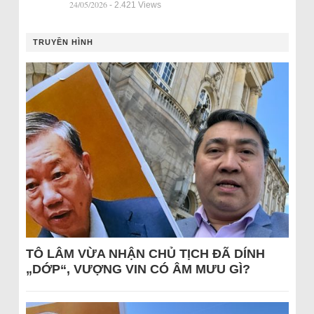
24/05/2026
- 2.421 Views
TRUYỀN HÌNH
TÔ LÂM VỪA NHẬN CHỦ TỊCH ĐÃ DÍNH
„DỚP“, VƯỢNG VIN CÓ ÂM MƯU GÌ?