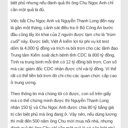
biệt phủ nhưng nếu đánh quả thì ông Chu Ngọc Anh chỉ
cần một quả là đủ.
Việc bắt Chu Ngọc Anh và Nguyễn Thanh Long đến nay
là gần một tháng, cảnh sát điều tra ở Bộ Công An bước
đầu cũng lấy lời khai của 2 người được tạm cho là “
trùm
cuối
” này. Được biết, Việt Á kiếm lợi từ phi vụ kit test
dỏm là 4.000 tỷ đồng và trích ra bôi trơn cho các lãnh đạo
Trung tâm Kiểm soát dịch bệnh tỉnh CDC là 800 tỷ đồng.
Tính ra trung bình mỗi tỉnh có 12 tỷ đồng bôi trơn. Con số
mà các giám đốc CDC nhận được chỉ vài tỷ đồng. Vì thế
rất có thể tiền bôi trơn đó chi cho các quan chức cấp cao
ở trung ương.
Theo thông tin mà chúng tôi có được, con số trên giấy
mà có thể chứng minh được thì Nguyễn Thanh Long
nhận 150 tỷ và Chu Ngọc Anh được chia 80 tỷ bằng giá
trị căn biệt phủ mà ông đang ở. Vậy nên, nếu dùng lương
thì mất đến 500 năm ông Chu mới mua nổi nhà, nhưng
đánh quả thì ông Chu chỉ cần một quả là có căn biệt phủ