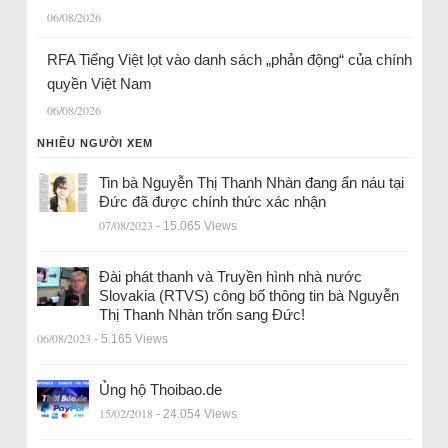
06/08/2026
RFA Tiếng Việt lọt vào danh sách „phản động“ của chính
quyền Việt Nam
06/08/2026
NHIỀU NGƯỜI XEM
Tin bà Nguyễn Thị Thanh Nhàn đang ẩn náu tại
Đức đã được chính thức xác nhận
07/08/2023
- 15.065 Views
Đài phát thanh và Truyền hình nhà nước
Slovakia (RTVS) công bố thông tin bà Nguyễn
Thị Thanh Nhàn trốn sang Đức!
06/08/2023
- 5.165 Views
Ủng hộ Thoibao.de
15/02/2018
- 24.054 Views