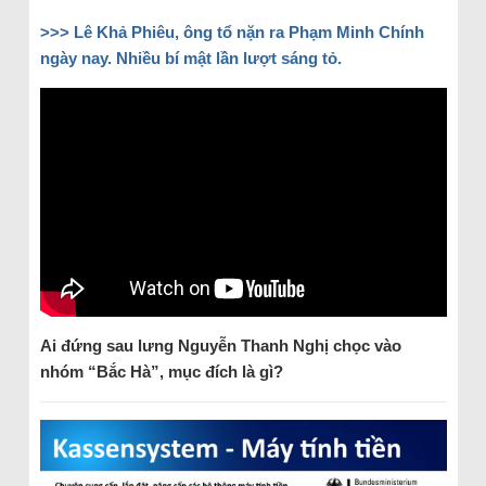
>>> Lê Khả Phiêu, ông tổ nặn ra Phạm Minh Chính
ngày nay. Nhiều bí mật lần lượt sáng tỏ.
Ai đứng sau lưng Nguyễn Thanh Nghị chọc vào
nhóm “Bắc Hà”, mục đích là gì?