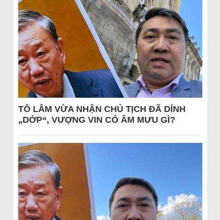
TÔ LÂM VỪA NHẬN CHỦ TỊCH ĐÃ DÍNH
„DỚP“, VƯỢNG VIN CÓ ÂM MƯU GÌ?