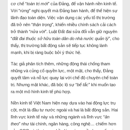
cơ chế “
toàn trị mới
” của Đảng, để vận hành nền kinh tế.
Với “
rừng
” nghị quyết mà Đảng ban hành, để thể hiện sự
lãnh đạo toàn diện. Việc vận dụng các yếu tố thị trường
đã trở nên “
thận trọng
”, khiến nhiều chính sách cải cách
trở thành “
nửa vời
”. Luật Đất đai sửa đổi vẫn giữ nguyên
“
đất đai thuộc sở hữu toàn dân do nhà nước quản lý
”, cho
thấy, thị trường bất động sản sẽ tiếp tục không lành
mạnh, khi bị ràng buộc bởi ý thức hệ.
Tác giả phân tích thêm, những động thái chống tham
nhũng và củng cố quyền lực, một mặt, cho thấy, Đảng
quyết tâm và nỗ lực quay lại với chế độ chuyên chế toàn
trị. Nhưng mặt khác, đã bộc lộ sự “
bế tắc
” khi muốn tạo
ra một mô hình kinh tế phù hợp.
Nền kinh tế Việt Nam hiện nay dựa vào hai động lực trụ
cột, một là đầu tư nước ngoài và hai là bất động sản. Hai
lĩnh vực kinh tế này và những ngành và lĩnh vực “
ăn
theo
” như tài chính, ngân hàng, công nghệ… chiếm hơn