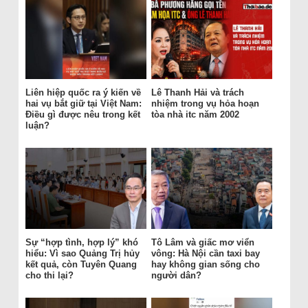
Liên hiệp quốc ra ý kiến về
Lê Thanh Hải và trách
hai vụ bắt giữ tại Việt Nam:
nhiệm trong vụ hỏa hoạn
Điều gì được nêu trong kết
tòa nhà itc năm 2002
luận?
Sự “hợp tình, hợp lý” khó
Tô Lâm và giấc mơ viển
hiểu: Vì sao Quảng Trị hủy
vông: Hà Nội cần taxi bay
kết quả, còn Tuyên Quang
hay không gian sống cho
cho thi lại?
người dân?