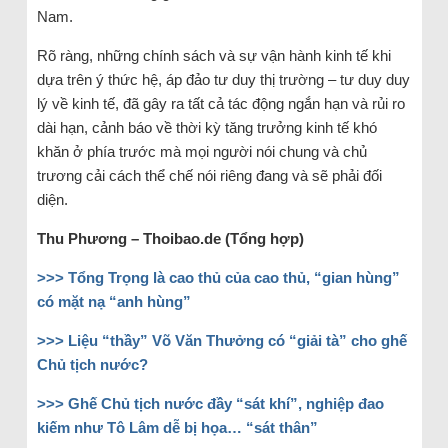
Nam.
Rõ ràng, những chính sách và sự vận hành kinh tế khi
dựa trên ý thức hệ, áp đảo tư duy thị trường – tư duy duy
lý về kinh tế, đã gây ra tất cả tác động ngắn hạn và rủi ro
dài hạn, cảnh báo về thời kỳ tăng trưởng kinh tế khó
khăn ở phía trước mà mọi người nói chung và chủ
trương cải cách thể chế nói riêng đang và sẽ phải đối
diện.
Thu Phương – Thoibao.de (Tổng hợp)
>>>
Tổng Trọng là cao thủ của cao thủ, “gian hùng”
có mặt nạ “anh hùng”
>>>
Liệu “thầy” Võ Văn Thưởng có “giải tà” cho ghế
Chủ tịch nước?
>>>
Ghế Chủ tịch nước đầy “sát khí”, nghiệp đao
kiếm như Tô Lâm dễ bị họa… “sát thân”