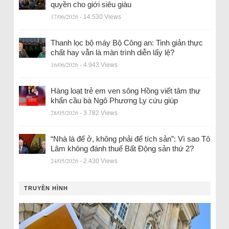
quyền cho giới siêu giàu
17/06/2026
- 14.530 Views
Thanh lọc bộ máy Bộ Công an: Tinh giản thực
chất hay vẫn là màn trình diễn lấy lệ?
16/06/2026
- 4.943 Views
Hàng loạt trẻ em ven sông Hồng viết tâm thư
khẩn cầu bà Ngô Phương Ly cứu giúp
28/05/2026
- 3.782 Views
“Nhà là để ở, không phải để tích sản”: Vì sao Tô
Lâm không đánh thuế Bất Động sản thứ 2?
24/05/2026
- 2.430 Views
TRUYỀN HÌNH