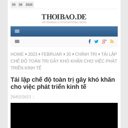
09
08
2026
HOME
2023
FEBRUAR
20
CHÍNH TRỊ
TÁI LẬP
CHẾ ĐỘ TOÀN TRỊ GÂY KHÓ KHĂN CHO VIỆC PHÁT
TRIỂN KINH TẾ
Tái lập chế độ toàn trị gây khó khăn
cho việc phát triển kinh tế
20/02/2023
|