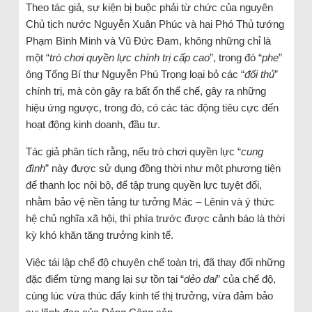
Theo tác giả, sự kiện bị buộc phải từ chức của nguyên
Chủ tịch nước Nguyễn Xuân Phúc và hai Phó Thủ tướng
Phạm Bình Minh và Vũ Đức Đam, không những chỉ là
một “
trò chơi quyền lực chính trị cấp cao
”, trong đó “
phe
”
ông Tổng Bí thư Nguyễn Phú Trọng loại bỏ các “
đối thủ
”
chính trị, mà còn gây ra bất ổn thể chế, gây ra những
hiệu ứng ngược, trong đó, có các tác động tiêu cực đến
hoạt động kinh doanh, đầu tư.
Tác giả phân tích rằng, nếu trò chơi quyền lực “
cung
đình
” này được sử dụng đồng thời như một phương tiện
để thanh lọc nội bộ, để tập trung quyền lực tuyệt đối,
nhằm bảo vệ nền tảng tư tưởng Mác – Lênin và ý thức
hệ chủ nghĩa xã hội, thì phía trước được cảnh báo là thời
kỳ khó khăn tăng trưởng kinh tế.
Việc tái lập chế độ chuyên chế toàn trị, đã thay đổi những
đặc điểm từng mang lại sự tồn tại “
dẻo dai
” của chế độ,
cùng lúc vừa thúc đẩy kinh tế thị trưởng, vừa đảm bảo