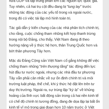
nửa GDP và tập trung phần lớn các nguồn lực quốc gia.
Tuy nhiên, cả hai trụ cột đều đang bị “
lung lay
” trước
những tác động của các yếu tố trong và ngoài nước,
trong đó có việc tái lập mô hình toàn trị.
Tác giả dẫn ý kiến chung của các nhà phân tích chính trị,
cho rằng, cuộc chống tham nhũng kết hợp thanh trừng
trong nội bộ Đảng, cho thấy, Việt Nam đang đi theo
hướng nặng về ý thức hệ hơn, thân Trung Quốc hơn và
bớt thân phương Tây hơn.
Mặc dù Đảng Cộng sản Việt Nam cố gắng không để việc
chống tham nhũng “
trên thượng tầng
” tác động đến lực
hút đầu tư nước ngoài, nhưng các nhà đầu tư phương
Tây vẫn phải cân nhắc về sự ổn định chính trị và môi
trường luật pháp, thể chế, khi ý thức hệ đặt lên trên tư
duy thị trường. Ngoài ra, sự trùng lặp “
kỳ lạ
” về khủng
hoảng của lĩnh vực bất động sản trong cả hai nền kinh tế
có chế độ chính trị tương đồng, đang đe dọa lặp lại bất ổn
kinh tế vĩ mô trong giai đoạn hơn 10 năm trước ở Việt