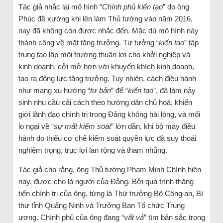
Tác giả nhắc lại mô hình “
Chính phủ kiến tạo
” do ông
Phúc đề xướng khi lên làm Thủ tướng vào năm 2016,
nay đã không còn được nhắc đến. Mặc dù mô hình này
thành công về mặt tăng trưởng. Tư tưởng “
kiến tạo
” tập
trung tạo lập môi trường thuận lợi cho khởi nghiệp và
kinh doanh, cởi mở hơn với khuyến khích kinh doanh,
tạo ra động lực tăng trưởng. Tuy nhiên, cách điều hành
như mang xu hướng “
tư bản
” để “
kiến tạo
”, đã làm nảy
sinh nhu cầu cải cách theo hướng dân chủ hoá, khiến
giới lãnh đạo chính trị trong Đảng không hài lòng, và mối
lo ngại về “
sự mất kiểm soát
” lớn dần, khi bộ máy điều
hành do thiếu cơ chế kiểm soát quyền lực đã suy thoái
nghiêm trọng, trục lợi lan rộng và tham nhũng.
Tác giả cho rằng, ông Thủ tướng Phạm Minh Chính hiện
nay, được cho là người của Đảng. Bởi quá trình thăng
tiến chính trị của ông, từng là Thứ trưởng Bộ Công an, Bí
thư tỉnh Quảng Ninh và Trưởng Ban Tổ chức Trung
ương. Chính phủ của ông đang “
vất vả
” tìm bản sắc trong