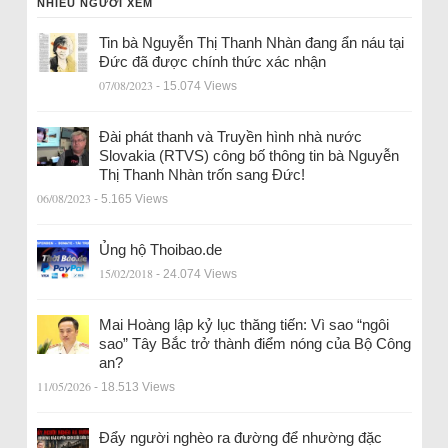
NHIỀU NGƯỜI XEM
Tin bà Nguyễn Thị Thanh Nhàn đang ẩn náu tại
Đức đã được chính thức xác nhận
07/08/2023
- 15.074 Views
Đài phát thanh và Truyền hình nhà nước
Slovakia (RTVS) công bố thông tin bà Nguyễn
Thị Thanh Nhàn trốn sang Đức!
06/08/2023
- 5.165 Views
Ủng hộ Thoibao.de
15/02/2018
- 24.074 Views
Mai Hoàng lập kỷ lục thăng tiến: Vì sao “ngôi
sao” Tây Bắc trở thành điểm nóng của Bộ Công
an?
11/05/2026
- 18.513 Views
Đẩy người nghèo ra đường để nhường đặc