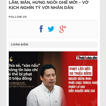
LÂM, MẪN, HƯNG NGỒI GHẾ MỚI – VỞ
KỊCH NGHÌN TỶ VỚI NHÂN DÂN
FOLLOW US
CHÂM BIẾM