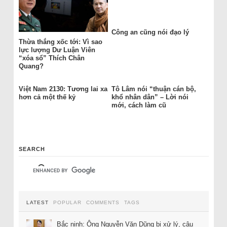
Công an cũng nói đạo lý
Thừa thắng xốc tới: Vì sao
lực lượng Dư Luận Viên
“xóa sổ” Thích Chân
Quang?
Việt Nam 2130: Tương lai xa
Tô Lâm nói “thuận cán bộ,
hơn cả một thế kỷ
khổ nhân dân” – Lời nói
mới, cách làm cũ
SEARCH
LATEST
POPULAR
COMMENTS
TAGS
Bắc ninh: Ông Nguyễn Văn Dũng bị xử lý, câu